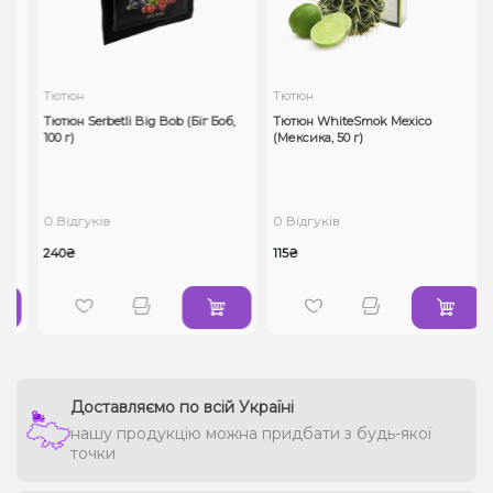
Тютюн
Тютюн
Тютюн Serbetli Big Bob (Біг Боб,
Тютюн WhiteSmok Mexico
100 г)
(Мексика, 50 г)
0 Відгуків
0 Відгуків
240₴
115₴
Доставляємо по всій Україні
нашу продукцію можна придбати з будь-якої
точки