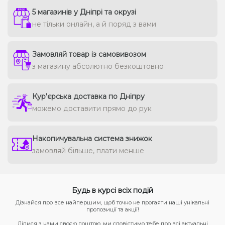
5 магазинів у Дніпрі та окрузі
не тільки онлайн, а й поряд з вами
Замовляй товар із самовивозом
з магазину абсолютно безкоштовно
Кур'єрська доставка по Дніпру
можемо доставити прямо до рук
Накопичувальна система знижок
замовляй більше, плати менше
Будь в курсі всіх подій
Дізнайся про все найпершим, щоб точно не прогаяти наші унікальні
пропозиції та акції!
Ділися з нами своєю поштою, ми сповістимо тебе про всі актуальні