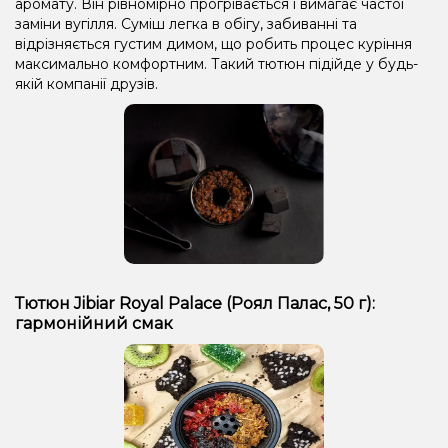
аромату. Він рівномірно прогрівається і вимагає частої
Лід/Холодок, Яблуко
Лід/Холодок
Печиво
Ожина
заміни вугілля. Суміш легка в обігу, забиванні та
Ананас, Диня, Манго, Маракуя, Чорниця/Лохина
відрізняється густим димом, що робить процес куріння
максимально комфортним. Такий тютюн підійде у будь-
Диня, Чорниця/Лохина
Манго, Персик
якій компанії друзів.
Жуйка (м'ята), Кориця
Апельсин, Кола
Лайм
Кавун
Виноград, М'ята
Грейпфрут
Диня, Лід/Холодок
Банан, Полуниця, Лід/Холодок
Апельсин, Кола, Лід/Холодок
Лимон, Пиріг/Кондитерка
М'ята
Апельсин, Шоколад
Апельсин
Прянощі/Спеції
Ананас
Морозиво, Чорниця/Лохина
Тютюн Jibiar Royal Palace (Роял Палас, 50 ​​г):
гармонійний смак
Малина, Персик, Чорниця/Лохина
Лід/Холодок, Мандарин, Вершки/Крем, Фісташки
Ожина, Малина
Тірамісу
Ваніль, Кава
Кавун, Мигдаль, Помело
Кавун, Маракуя, М'ята