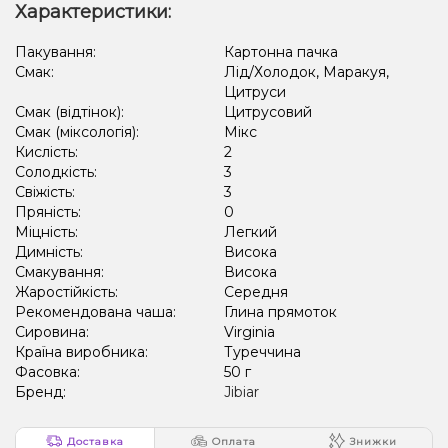
Характеристики:
Лід/Холодок, Манго
Жуйка (м'ятна)
Пакування:
Картонна пачка
Смак:
Лід/Холодок, Маракуя,
Апельсин, Лайм, Лід/Холодок, Лимон
Цитруси
Лід/Холодок, Чорниця/Лохина
Кактус, Лід/Холодок
Смак (відтінок):
Цитрусовий
Смак (міксологія):
Мікс
Лід/Холодок, М'ята, Цитруси
Кола, Лід/Холодок
Кислість:
2
Солодкість:
3
Кавун, Диня, Лід/Холодок
Персик , Льод/Холодок
Свіжість:
3
Пряність:
0
Виноград, Лід/Холодок
Лід/Холодок, Лимон
Міцність:
Легкий
Димність:
Висока
Диня, Полуниця, Лід/Холодок
Смакування:
Висока
Лід/Холодок, Персик, Чорниця/Лохина
Жаростійкість:
Середня
Рекомендована чаша:
Глина прямоток
Груша/Дюшес, Лід/Холодок
Лід/Холодок, Мандарин
Сировина:
Virginia
Країна виробника:
Туреччина
Виноград, Чорниця/Лохина
Лимон
Лимон, М'ята
Фасовка:
50 г
Бренд:
Jibiar
Виноград, Лайм
Лайм, Лічі, Чорниця/Лохина
Лайм, Персик
Полуниця, Лайм, Малина
Апельсин, Сливки/Крем
Доставка
Оплата
Знижки