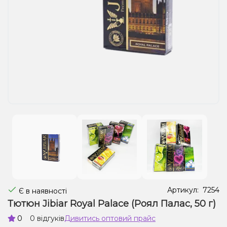
Рідини для електронних сигарет
Подарункові набори
Уцінка
Артикул:
7254
Є в наявності
Тютюн Jibiar Royal Palace (Роял Палас, 50 ​​г)
0
0 відгуків
Дивитись оптовий прайс