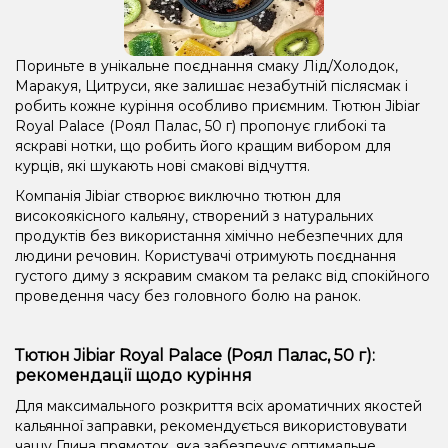
Маракуя, М'ята
Манго, Маракуя
Апельсин, Банан, Вишня/Черешня, М'ята, Персик.
Пориньте в унікальне поєднання смаку Лід/Холодок,
Маракуя, Цитруси, яке залишає незабутній післясмак і
Цукерки, Льод/Холодок, М'ята
Кола, Печиво
робить кожне куріння особливо приємним. Тютюн Jibiar
Royal Palace (Роял Палас, 50 ​​г) пропонує глибокі та
Кокос, Сливки/Крем
Виноград, Ягоди
яскраві нотки, що робить його кращим вибором для
курців, які шукають нові смакові відчуття.
Аніс/Подвійне яблуко, М'ята
Компанія Jibiar створює виключно тютюн для
Виноград, Ожина, Персик, Чорниця/Лохина
високоякісного кальяну, створений з натуральних
продуктів без використання хімічно небезпечних для
людини речовин. Користувачі отримують поєднання
густого диму з яскравим смаком та релакс від спокійного
проведення часу без головного болю на ранок.
Тютюн Jibiar Royal Palace (Роял Палас, 50 ​​г):
рекомендації щодо куріння
Для максимального розкриття всіх ароматичних якостей
кальянної заправки, рекомендується використовувати
чашу Глина прямоток, яка забезпечує оптимальне