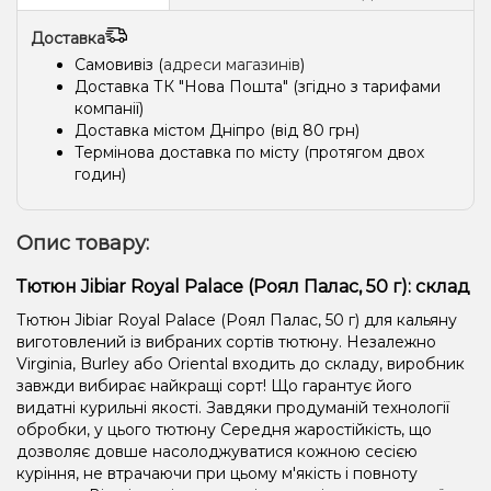
Апельсин, М'ята
Апельсин, Ваніль
Лід/Холодок, Персик, Чай
Доставка
Фісташки
Морозиво
Енергетик
Полуниця
Самовивіз (
адреси магазинів
)
Доставка ТК "Нова Пошта" (згідно з тарифами
Полуниця, Лимонад
Манго
Диня, Полуниця, Маракуя
компанії)
Доставка містом Дніпро (від 80 грн)
Аніс/Подвійне яблуко
Апельсин, Грейпфрут, Лайм
Термінова доставка по місту (протягом двох
годин)
Грейпфрут, Диня, Лимон, Маракуя
Кавун, Мандарин
Ананас, Лід/Холодок
Ананас, Банан, Лід/Холодок
Опис товару:
Виноград, Лід/Холодок, Ягоди
Лимонад, Манго
Тютюн Jibiar Royal Palace (Роял Палас, 50 ​​г): склад
Жуйка (фруктова)
Цукерки, Лід/Холодок
Диня
Тютюн Jibiar Royal Palace (Роял Палас, 50 ​​г) для кальяну
Ананас, Маракуя, Морозиво, Персик.
Мохіто
Кола, Лайм
виготовлений із вибраних сортів тютюну. Незалежно
Virginia, Burley або Oriental входить до складу, виробник
Ківі, Лайм, М'ята, Яблуко
Гуава, Малина
завжди вибирає найкращі сорт! Що гарантує його
видатні курильні якості. Завдяки продуманій технології
Гуава, Чорниця/Лохина
Кавун, Лід/Холодок
обробки, у цього тютюну Середня жаростійкість, що
дозволяє довше насолоджуватися кожною сесією
М’ята, Чорниця/Лохина
Лід/Холодок, Малина
куріння, не втрачаючи при цьому м'якість і повноту