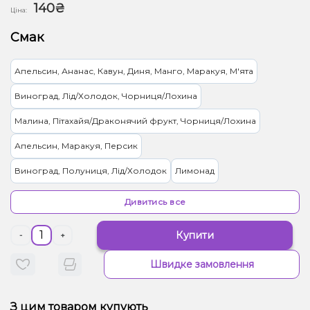
140₴
Ціна:
Смак
Апельсин, Ананас, Кавун, Диня, Манго, Маракуя, М'ята
Виноград, Лід/Холодок, Чорниця/Лохина
Малина, Пітахайя/Драконячий фрукт, Чорниця/Лохина
Апельсин, Маракуя, Персик
Виноград, Полуниця, Лід/Холодок
Лимонад
Лайм, Лід/Холодок
Мультифрукт
Кавун, Ваніль, Диня, Манго
Дивитись все
Ягоди
Ананас, Лід/Холодок, Манго
Купити
-
+
Апельсин, Грейпфрут, Лайм, Лід/Холодок, Лимон, М'ята
Швидке замовлення
Лід/Холодок, Малина, Мандарин
Диня, М'ята
Лід/Холодок, Маракуя, Цитруси
З цим товаром купують