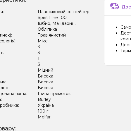
еристики:
Дос
я:
Пластиковий контейнер
Spirit Line 100
Імбир, Мандарин,
Само
Обліпиха
Дост
тінок):
Трав'янистий
компа
сологія):
Мікс
Дост
3
Терм
ть:
3
1
:
3
Міцний
:
Висока
ня:
Висока
кість:
Висока
дована чаша:
Глина прямоток
а:
Burley
иробника:
Україна
:
100 г
Molfar
овару: