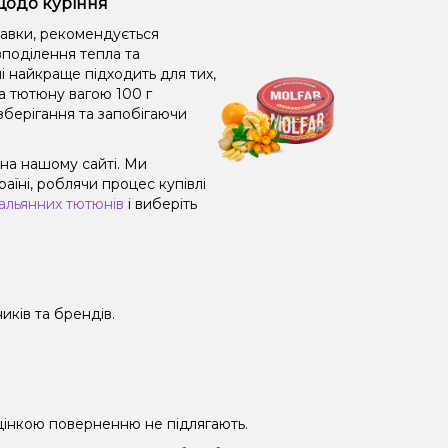
 щодо куріння
равки, рекомендується
поділення тепла та
і найкраще підходить для тих,
а тютюну вагою 100 г
зберігання та запобігаючи
 на нашому сайті. Ми
їні, роблячи процес купівлі
альянних тютюнів
і виберіть
иків та брендів.
 уцінкою поверненню не підлягають.