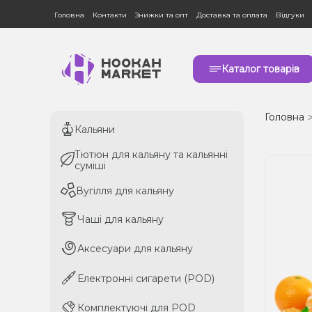
Головна
Контакти
Знижки та опт
Доставка та оплата
Відгуки
Каталог товарів
Головна
Кальяни
Кальяни
Тютюн для кальяну та кальянні
Тютюн для кальяну та кальянні
суміші
суміші
Вугілля для кальяну
Вугілля для кальяну
Чаші для кальяну
Чаші для кальяну
Аксесуари для кальяну
Аксесуари для кальяну
Електронні сигарети (POD)
Електронні сигарети (POD)
Комплектуючі для POD
Комплектуючі для POD