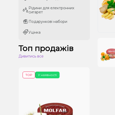
Рідини для електронних
Рідини для електронних
сигарет
сигарет
Подарункові набори
Подарункові набори
Уцінка
Уцінка
Топ продажів
Дивитись все
TOP
У наявності