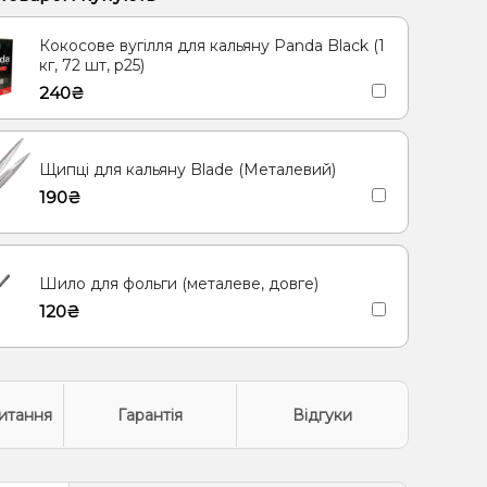
Кокосове вугілля для кальяну Panda Black (1
кг, 72 шт, р25)
240₴
Щипці для кальяну Blade (Металевий)
190₴
Шило для фольги (металеве, довге)
120₴
итання
Гарантія
Відгуки