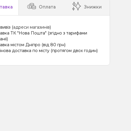
тавка
Оплата
Знижки
вивіз (
адреси магазинів
)
авка ТК "Нова Пошта" (згідно з тарифами
нії)
авка містом Дніпро (від 80 грн)
інова доставка по місту (протягом двох годин)