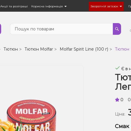
Акції та розіграші
Корисна інформація
Зворотній зв'язок
Г
Тютюн
Тютюн Molfar
Molfar Spirit Line (100 г)
Тютюн M
Є в 
Тют
Лег
0
0
Ціна:
Смак