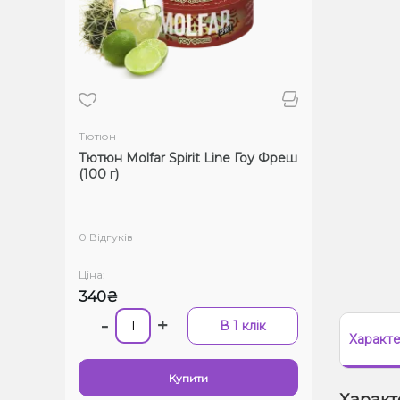
Тютюн
Тютюн Molfar Spirit Line Гоу Фреш
(100 г)
0 Відгуків
Ціна:
340₴
-
+
В 1 клік
Характ
Купити