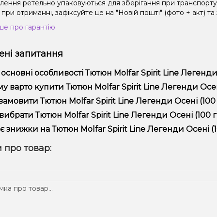
влення ретельно упаковуються для зберігання при транспорт
при отриманні, зафіксуйте це на "Новій пошті" (фото + акт) та
ше про гарантію
ні запитання
 основні особливості Тютюн Molfar Spirit Line Легенди 
юн Molfar Spirit Line Легенди Осені (100 г) відрізняється висо
у варто купити Тютюн Molfar Spirit Line Легенди Осені 
пропонуємо тільки оригінальну продукцію, широкий асортимент,
замовити Тютюн Molfar Spirit Line Легенди Осені (100 
лярні акції та знижки для клієнтів!
рмити замовлення можна в кілька кліків:
вибрати Тютюн Molfar Spirit Line Легенди Осені (100 г
Додайте Тютюн Molfar Spirit Line Легенди Осені (100 г) до 
ір залежить від ваших уподобань – наприклад, якщо це кальян,
є знижки на Тютюн Molfar Spirit Line Легенди Осені (1
п – потужність та смак. Наші менеджери допоможуть підібрати
Перейдіть до оформлення замовлення.
! Ми регулярно проводимо акції та пропонуємо спеціальні проп
 про товар:
Виберіть зручний спосіб оплати та доставки.
ому телеграм-каналі, щоб не проґавити вигідні пропозиції!
Підтвердіть замовлення – ми швидко надішлемо його вам!
тавка доступна по всій Україні, терміни залежать від вашого 