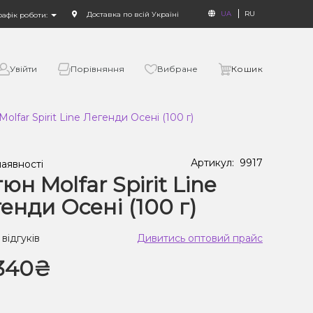
UA
RU
Доставка по всій Україні
рафік роботи:
Увійти
Порівняння
Вибране
Кошик
olfar Spirit Line Легенди Осені (100 г)
Артикул:
9917
наявності
юн Molfar Spirit Line
енди Осені (100 г)
 відгуків
Дивитись оптовий прайс
340₴