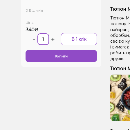
Тютюн Mo
0 Відгуків
Тютюн Mol
Ціна:
тютюну. Н
340₴
найкращі 
обробки,
-
+
В 1 клік
сесією ку
і вимагає
робить п
Купити
друзів.
Тютюн Mo