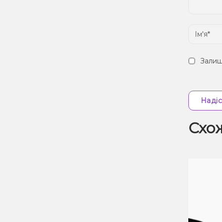
Залиш
Надіс
Схо