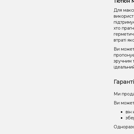
Тютюн Mo
Для макс
використ
підтриму
хто праг
герметич
втраті як
Ви можете
пропонує
зручним 
ідеальний
Гарант
Ми прода
Ви может
він
збе
Одноразов