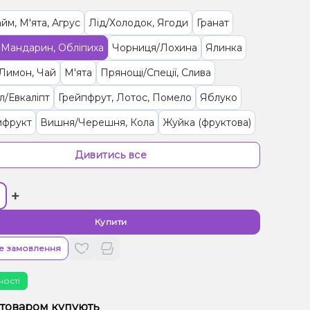
айм, М'ята, Агрус
Лід/Холодок, Ягоди
Гранат
 Мандарин, Обліпиха
Чорниця/Лохина
Ялинка
 Лимон, Чай
М'ята
Прянощі/Спеції, Слива
/Евкаліпт
Грейпфрут, Лотос, Помело
Яблуко
ифрукт
Вишня/Черешня, Кола
Жуйка (фруктова)
лодок, Прянощі/Спеції, Цитруси, Ягоди
Дивитись все
 Вишня/Черешня, Журавлина
Ананас
+
, Лайм, Лимонад, Огірок
(фруктова), Желейки
Цитруси
Купити
/Черешня, Пиріг/Кондитерка
Кавун
е замовлення
/Дюшес, Льод/Холодок, Яблуко
Вино
ності
 товаром купують