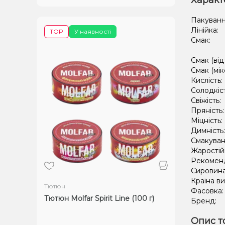
Характ
Пакуванн
Лінійка:
TOP
У наявності
Смак:
Смак (від
Смак (мік
Кислість:
Солодкіс
Свіжість:
Пряність
Міцність:
Димність
Смакуван
Жаростій
Рекомен
Сировин
Країна в
Тютюн
Фасовка
Тютюн Molfar Spirit Line (100 г)
Бренд:
Опис т