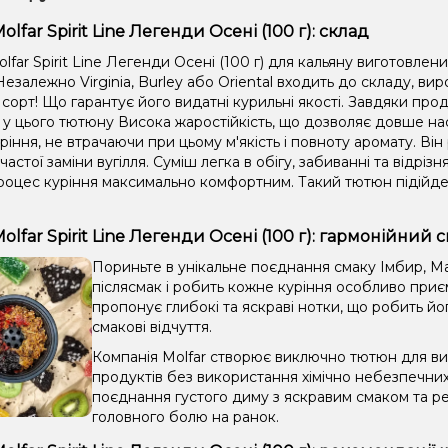
lfar Spirit Line Легенди Осені (100 г): склад
far Spirit Line Легенди Осені (100 г) для кальяну виготовлени
езалежно Virginia, Burley або Oriental входить до складу, в
сорт! Що гарантує його видатні курильні якості. Завдяки прод
 у цього тютюну Висока жаростійкість, що дозволяє довше 
ріння, не втрачаючи при цьому м'якість і повноту аромату. Він
 частої заміни вугілля. Суміш легка в обігу, забиванні та відрі
роцес куріння максимально комфортним. Такий тютюн підійде 
lfar Spirit Line Легенди Осені (100 г): гармонійний 
Пориньте в унікальне поєднання смаку Імбир, М
післясмак і робить кожне куріння особливо приєм
пропонує глибокі та яскраві нотки, що робить йо
смакові відчуття.
Компанія Molfar створює виключно тютюн для вис
продуктів без використання хімічно небезпечни
поєднання густого диму з яскравим смаком та ре
головного болю на ранок.