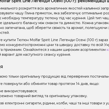
lfar Spirit Line Легенди Осені (100 г): рекомендації
имального розкриття всіх ароматичних якостей кальянної зап
овувати чашу Глина прямоток, яка забезпечує оптимальне роз
є необхідну температуру тютюну під час куріння. Цей тип чаш
не ідеального балансу між смаком та димністю. Кожна упаковк
но запечатана, щоб зберегти свіжість та аромат, полегшуючи 
остей.
 купити Тютюн Molfar Spirit Line Легенди Осені (100 г) зараз
мо конкурентоспроможні ціни та швидку доставку по всій Укра
та приємним. Ознайомтеся з нашим широким асортиментом
к
 варіант для наступного сеансу куріння.
ія
ємо тільки оригінальну продукцію від перевірених постачальн
е повернути або обміняти товар протягом 14 днів, якщо:
 не використовувався;
режено товарний вигляд та оригінальну упаковку.
і електронні сигарети, рідини, колби, чаші та інші товари з