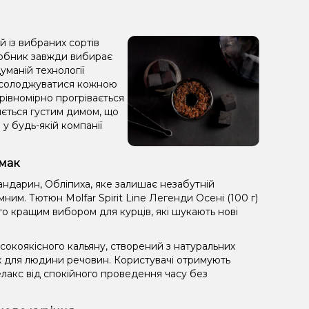
й із вибраних сортів
иробник завжди вибирає
уманій технології
насолоджуватися кожною
 рівномірно прогрівається
зняється густим димом, що
у будь-якій компанії
смак
андарин, Обліпиха, яке залишає незабутній
ним. Тютюн Molfar Spirit Line Легенди Осені (100 г)
го кращим вибором для курців, які шукають нові
окоякісного кальяну, створений з натуральних
х для людини речовин. Користувачі отримують
лакс від спокійного проведення часу без