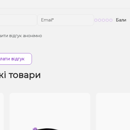
Бали
ити відгук анонімно
лати відгук
жі товари