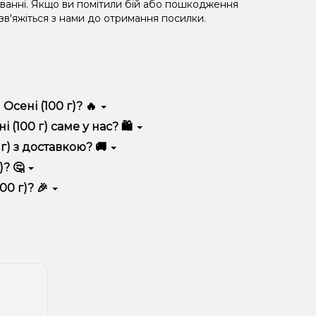
уванні. Якщо ви помітили бій або пошкодження
 зв'яжіться з нами до отримання посилки.
Осені (100 г)? 🔥
кою якістю, зручністю використання та надійністю.
(100 г) саме у нас? 🛍️
 вигідні ціни та швидку доставку. Крім того, у нас
г) з доставкою? 🚚
)? 🤔
кошика.
 враховуйте розмір, матеріал та тип чаші, якщо
00 г)? 🎉
 ідеальний варіант.
озиції. Слідкуйте за оновленнями на сайті та в
розташування.