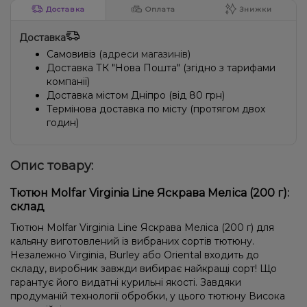
Доставка
Оплата
Знижки
Доставка
Самовивіз (
адреси магазинів
)
Доставка ТК "Нова Пошта" (згідно з тарифами
компанії)
Доставка містом Дніпро (від 80 грн)
Термінова доставка по місту (протягом двох
годин)
Опис товару:
Тютюн Molfar Virginia Line Яскрава Меліса (200 г):
склад
Тютюн Molfar Virginia Line Яскрава Меліса (200 г) для
кальяну виготовлений із вибраних сортів тютюну.
Незалежно Virginia, Burley або Oriental входить до
складу, виробник завжди вибирає найкращі сорт! Що
гарантує його видатні курильні якості. Завдяки
продуманій технології обробки, у цього тютюну Висока