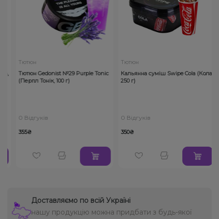
Тютюн
Тютюн
а,
Тютюн Gedonist №29 Purple Tonic
Кальянна суміш Swipe Cola (Кола,
(Перпл Тонік, 100 г)
250 г)
0 Відгуків
0 Відгуків
355₴
350₴
Доставляємо по всій Україні
нашу продукцію можна придбати з будь-якої