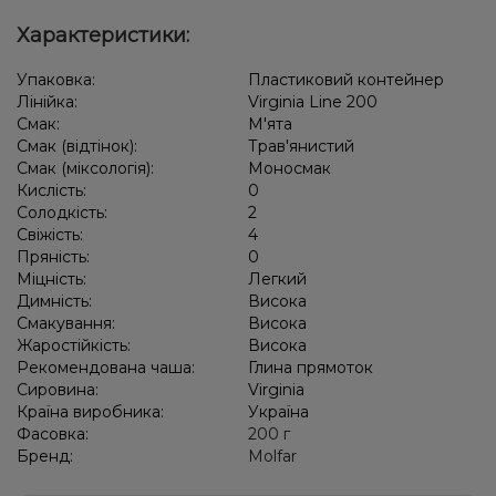
Характеристики:
Упаковка:
Пластиковий контейнер
Лінійка:
Virginia Line 200
Смак:
М'ята
Смак (відтінок):
Трав'янистий
Смак (міксологія):
Моносмак
Кислість:
0
Солодкість:
2
Свіжість:
4
Пряність:
0
Міцність:
Легкий
Димність:
Висока
Смакування:
Висока
Жаростійкість:
Висока
Рекомендована чаша:
Глина прямоток
Сировина:
Virginia
Країна виробника:
Україна
Фасовка:
200 г
Бренд:
Molfar