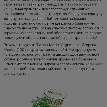
кальянної заправки, рекомендується використовувати
чашу Глина прямоток, яка забезпечує оптимальне
розподілення тепла та підтримує необхідну температуру
тютюну під час куріння. Цей тип чаші найкраще
підходить для тих, хто прагне ідеального балансу між
смаком та димністю. Кожна упаковка тютюну вагою 200 г
герметично запечатана, щоб зберегти свіжість та аромат,
полегшуючи зберігання та запобігаючи втраті якостей.
Ви можете купити Тютюн Molfar Virginia Line Яскрава
Меліса (200 г) зараз на нашому сайті. Ми пропонуємо
конкурентоспроможні ціни та швидку доставку по всій
Україні, роблячи процес купівлі зручним та приємним.
Ознайомтеся з нашим широким асортиментом
кальянних
тютюнів
і виберіть ідеальний варіант для наступного
сеансу куріння.