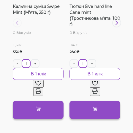
Кальянна суміш Swipe
Тютюн 5ive hard line
Тют
Рідини для електронних сигарет
Mint (М'ята, 250 г)
Cane mint
Ca
(Тростникова м'ята, 100
(Тр
Подарункові набори
г)
г)
0 Відгуків
0 Відгуків
0 В
Уцінка
Ціна:
Ціна:
Цін
350₴
280₴
130
-
+
-
+
-
В 1 клік
В 1 клік
Немає у наявності
Артикул:
21447
Тютюн Molfar Virginia Line Яскрава Меліса
(200 г)