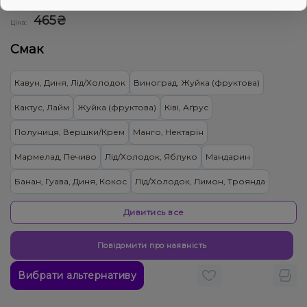
0
0 відгуків
Дивитись оптовий прайс
465₴
Ціна:
Смак
Кавун, Диня, Лід/Холодок
Виноград, Жуйка (фруктова)
Кактус, Лайм
Жуйка (фруктова)
Ківі, Аґрус
Полуниця, Вершки/Крем
Манго, Нектарін
Мармелад, Печиво
Лід/Холодок, Яблуко
Мандарин
Банан, Гуава, Диня, Кокос
Лід/Холодок, Лимон, Троянда
Ананас, Ялинка, Манго
Цитруси
Вишня Черешня
Дивитись все
Апельсин, Ром
Алое, Помело
Гранат
Повідомити про наявність
Кактус, Лайм, Лимонад, Огірок
Жуйка (фруктова), Желейки
Вибрати альтернативу
Кавун, Лемонграсс
Ментол/Евкаліпт
Грейпфрут, Лотос, Помело