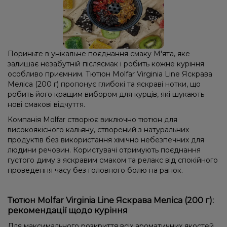
Пориньте в унікальне поєднання смаку М'ята, яке
залишає незабутній післясмак і робить кожне куріння
особливо приємним. Тютюн Molfar Virginia Line Яскрава
Меліса (200 г) пропонує глибокі та яскраві нотки, що
робить його кращим вибором для курців, які шукають
нові смакові відчуття.
Компанія Molfar створює виключно тютюн для
високоякісного кальяну, створений з натуральних
продуктів без використання хімічно небезпечних для
людини речовин. Користувачі отримують поєднання
густого диму з яскравим смаком та релакс від спокійного
проведення часу без головного болю на ранок.
Тютюн Molfar Virginia Line Яскрава Меліса (200 г):
рекомендації щодо куріння
Для максимального розкриття всіх ароматичних якостей