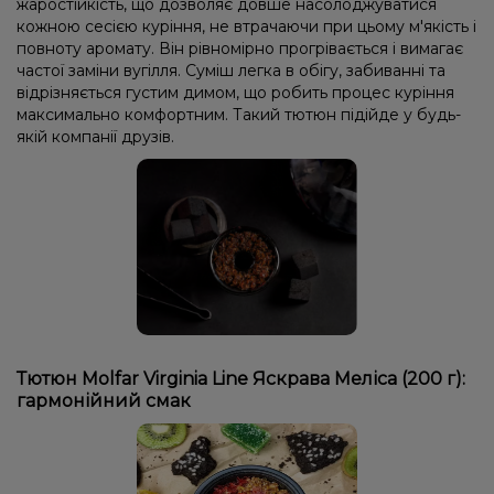
жаростійкість, що дозволяє довше насолоджуватися
кожною сесією куріння, не втрачаючи при цьому м'якість і
повноту аромату. Він рівномірно прогрівається і вимагає
частої заміни вугілля. Суміш легка в обігу, забиванні та
відрізняється густим димом, що робить процес куріння
максимально комфортним. Такий тютюн підійде у будь-
якій компанії друзів.
Тютюн Molfar Virginia Line Яскрава Меліса (200 г):
гармонійний смак