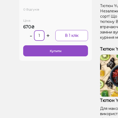
Тютюн Yu
0 Відгуків
Незалежно
сорт! Що 
Ціна:
тютюну В
670₴
втрачаючи
заміни ву
-
+
В 1 клік
куріння м
Тютюн Y
Купити
Тютюн Y
Для макс
використ