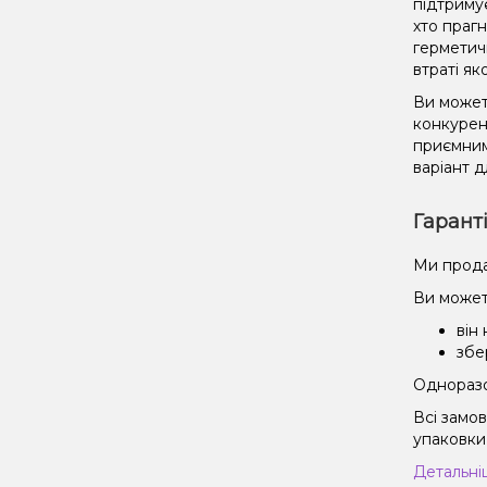
підтриму
хто праг
герметич
втраті як
Ви может
конкурент
приємним
варіант д
Гарант
Ми прода
Ви может
він
збе
Одноразов
Всі замо
упаковки 
Детальні