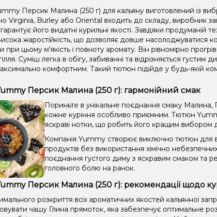
mmy Персик Малина (250 г) для кальяну виготовлений із виб
 Virginia, Burley або Oriental входить до складу, виробник 
гарантує його видатні курильні якості. Завдяки продуманій те
исока жаростійкість, що дозволяє довше насолоджуватися ко
 при цьому м'якість і повноту аромату. Він рівномірно прогріва
гілля. Суміш легка в обігу, забиванні та відрізняється густим
аксимально комфортним. Такий тютюн підійде у будь-якій комп
ummy Персик Малина (250 г): гармонійний смак
Пориньте в унікальне поєднання смаку Малина, П
кожне куріння особливо приємним. Тютюн Yummy
яскраві нотки, що робить його кращим вибором для
Компанія Yummy створює виключно тютюн для ви
продуктів без використання хімічно небезпечни
поєднання густого диму з яскравим смаком та ре
головного болю на ранок.
ummy Персик Малина (250 г): рекомендації щодо ку
имального розкриття всіх ароматичних якостей кальянної зап
овувати чашу Глина прямоток, яка забезпечує оптимальне роз