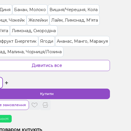
 Диня
Банан, Молоко
Вишня/Черешня, Кола
ця, Чізкейк
Желейки
Лайм, Лимонад, М'ята
'ята
Лимонад, Смородіна
ифрукт Енергетик
Ягоди
Ананас, Манго, Маракуя
ад, Малина, Чорниця/Лохина
иця, Малина, Морозиво
Банан, Полуниця
Дивитись все
си
Малина, Персик
Кавун, Лимонад
+
Полуниця, Лайм
Диня, М’ята, Чорниця/Лохина
ин, Грейпфрут
Джем, Мандарин
Купити
Манго, Морозиво, Персик
е замовлення
рад, Вишня/Черешня, Цукерки, Малина
ності
Лимон, М'ята
Ананас, Кокос, Ром
 товаром купують