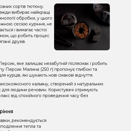
раних сортів тютюну.
завжди вибирає найкращі
хнології обробки, у цього
жною сесією куріння, не
ється і вимагає частої
 димом, що робить процес
анії друзів.
ерсик, яке залишає незабутній післясмак і робить
 Персик Малина (250 г) пропонує глибокі та
 курців, які шукають нові смакові відчуття.
сокоякісного кальяну, створений з натуральних
х для людини речовин. Користувачі отримують
лакс від спокійного проведення часу без
ріння
равки, рекомендується
поділення тепла та