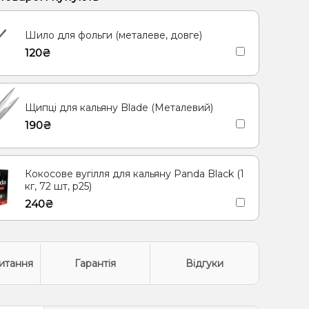
д, Огірок
Грейпфрут, Малина, Лимонад
Тірамісу
Шило для фольги (металеве, довге)
 Чорниця/Лохина
Диня, М'ята, Ягоди
120₴
Щипці для кальяну Blade (Металевий)
190₴
Кокосове вугілля для кальяну Panda Black (1
кг, 72 шт, р25)
240₴
итання
Гарантія
Відгуки