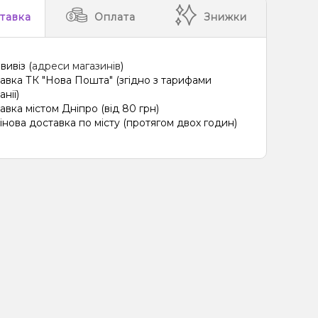
тавка
Оплата
Знижки
вивіз (
адреси магазинів
)
авка ТК "Нова Пошта" (згідно з тарифами
нії)
авка містом Дніпро (від 80 грн)
інова доставка по місту (протягом двох годин)