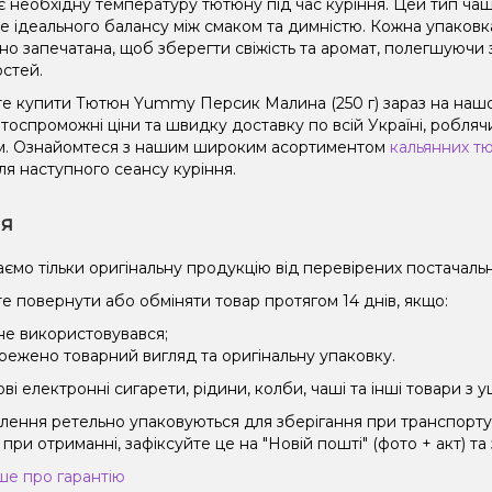
є необхідну температуру тютюну під час куріння. Цей тип чаш
не ідеального балансу між смаком та димністю. Кожна упаковк
но запечатана, щоб зберегти свіжість та аромат, полегшуючи 
остей.
е купити Тютюн Yummy Персик Малина (250 г) зараз на нашо
оспроможні ціни та швидку доставку по всій Україні, роблячи
. Ознайомтеся з нашим широким асортиментом
кальянних т
ля наступного сеансу куріння.
ія
ємо тільки оригінальну продукцію від перевірених постачальн
е повернути або обміняти товар протягом 14 днів, якщо:
 не використовувався;
режено товарний вигляд та оригінальну упаковку.
і електронні сигарети, рідини, колби, чаші та інші товари з
влення ретельно упаковуються для зберігання при транспорт
при отриманні, зафіксуйте це на "Новій пошті" (фото + акт) та
ше про гарантію