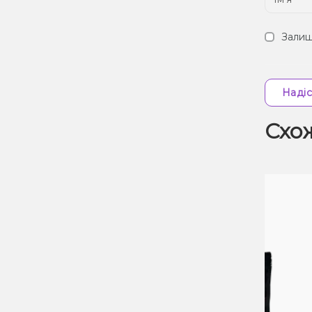
Залиш
Надіс
Схо