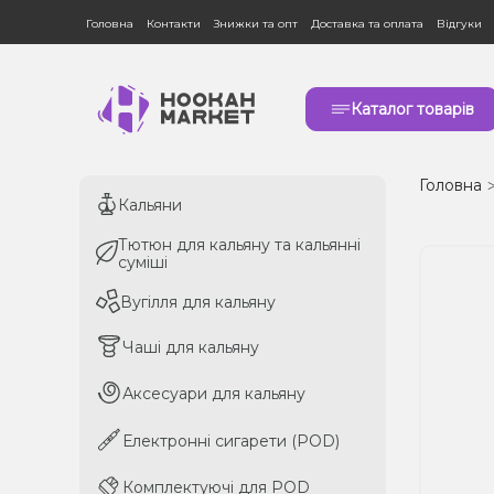
Головна
Контакти
Знижки та опт
Доставка та оплата
Відгуки
Каталог товарів
Головна
Кальяни
Кальяни
Тютюн для кальяну та кальянні
Тютюн для кальяну та кальянні
суміші
суміші
Вугілля для кальяну
Вугілля для кальяну
Чаші для кальяну
Чаші для кальяну
Аксесуари для кальяну
Аксесуари для кальяну
Електронні сигарети (POD)
Електронні сигарети (POD)
Комплектуючі для POD
Комплектуючі для POD