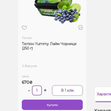
Тютюн
Тютюн Yummy Лайм Чорниця
(250 г)
0 Відгуків
Ціна:
670₴
-
+
В 1 клік
Характ
Купити