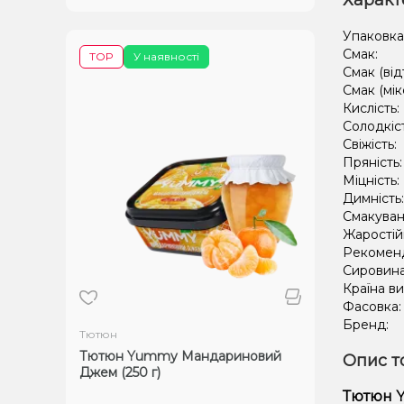
Характ
Упаковка
Смак:
TOP
У наявності
Смак (від
Смак (мік
Кислість:
Солодкіс
Свіжість:
Пряність
Міцність:
Димність
Смакуван
Жаростій
Рекомен
Сировин
Країна в
Фасовка
Бренд:
Тютюн
Тютюн Yummy Мандариновий
Опис т
Джем (250 г)
Тютюн Y