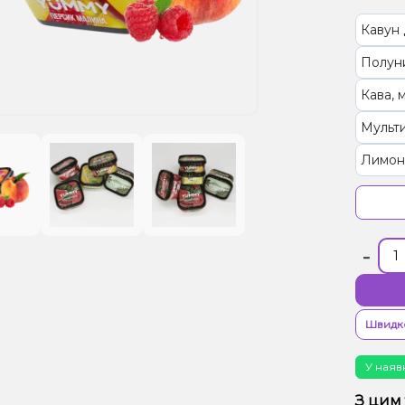
Кавун
Полуни
Кава, м
Мульт
Лимон
Полун
Цитру
-
Ківі, 
Апельс
Диня, 
Швидк
Виног
У наяв
Лайм, 
З цим