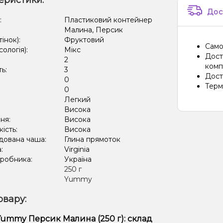
еристики:
Дос
:
Пластиковий контейнер
Малина, Персик
тінок):
Фруктовий
Само
сологія):
Мікс
Дост
2
компа
ть:
3
Дост
0
Терм
:
0
Легкий
:
Висока
ня:
Висока
кість:
Висока
дована чаша:
Глина прямоток
а:
Virginia
иробника:
Україна
:
250 г
Yummy
овару:
ummy Персик Малина (250 г): склад