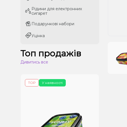
Рідини для електронних
Рідини для електронних
сигарет
сигарет
Подарункові набори
Подарункові набори
Уцінка
Уцінка
Топ продажів
Дивитись все
TOP
У наявності