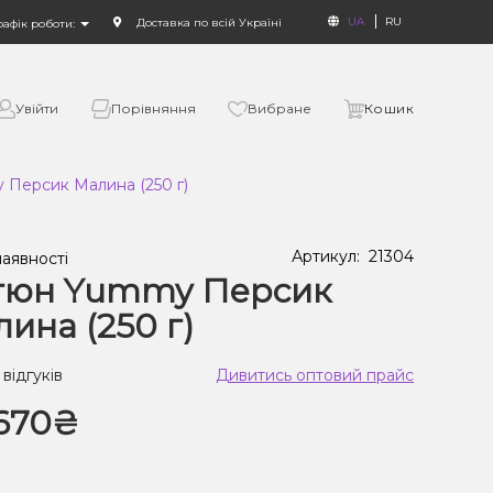
UA
RU
Доставка по всій Україні
рафік роботи:
Увійти
Порівняння
Вибране
Кошик
Персик Малина (250 г)
Артикул:
21304
наявності
тюн Yummy Персик
ина (250 г)
 відгуків
Дивитись оптовий прайс
670₴