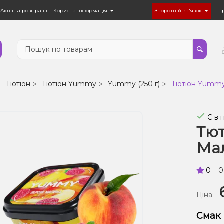
Акції та розіграші
Корисна інформація
Зворотній зв'язок
Г
Тютюн
Тютюн Yummy
Yummy (250 г)
Тютюн Yummy 
Є в 
Тю
Мал
0
0
Ціна:
Смак