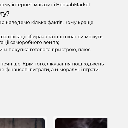
ому інтернет-магазині HookahMarket.
ту?
ер наведемо кілька фактів, чому краще
кваліфікації збирача та інші нюанси можуть
ації саморобного вейпа;
ки й покупка готового пристрою, плюс
печніше. Крім того, лікування пошкоджень
 фінансові витрати, а й моральні втрати.