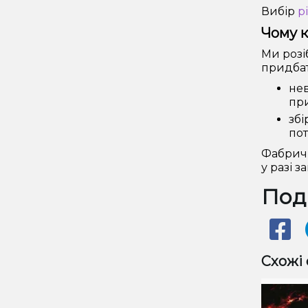
Вибір
р
Чому к
Ми розі
придбат
нев
при
збі
пот
Фабричн
у разі 
Поді
Схожі 