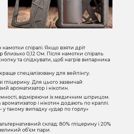
 намотки спіралі. Якщо взяти дріт
р близько 0,12 Ом. Після намотки спіраль
нопку та слідкувати, щоб нагрів випарника
раще спеціалізовану для вейпінгу.
ві гліцерину. Для цього зазвичай
ий ароматизатор і нікотин.
ємності, відміряючи їх медичним шприцом.
 ароматизатор і нікотин додають по краплі.
 у такому випадку «удар по горлу»
альтернативний склад: 80% гліцерину і 20%
великий об’єм пари.