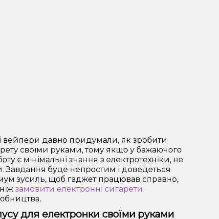
иві вейпери давно придумали, як зробити
рету своїми руками, тому якщо у бажаючого
ту є мінімальні знання з електротехніки, не
и. Завдання буде непростим і доведеться
ум зусиль, щоб гаджет працював справно,
 ніж
замовити електронні сигарети
обництва.
пусу для електронки своїми руками