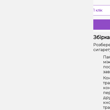
-
+
В 1 клік
Купити
Збірка
Розбере
сигарет
Пая
між
пос
зав
Кон
тра
кон
пер
дру
кно
тра