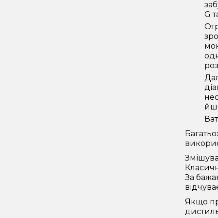
заб
G т
Отр
зро
мон
одн
роз
Дал
діа
нео
йшо
Ват
Багатьо
викорис
Змішува
Класичн
За бажа
відчува
Якщо пр
дистиль