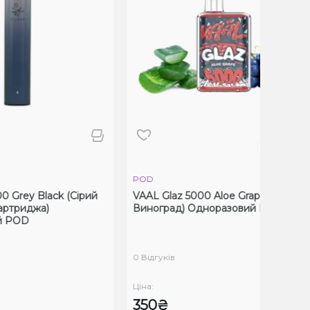
POD
P
Black (Сірий
VAAL Glaz 5000 Aloe Grape (Алое
V
жа)
Виноград) Одноразовий POD
О
0 Відгуків
0
Ціна:
Ці
350₴