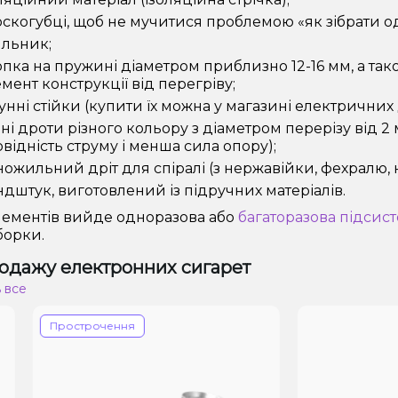
скогубці, щоб не мучитися проблемою «як зібрати о
яльник;
пка на пружині діаметром приблизно 12-16 мм, а тако
мент конструкції від перегріву;
унні стійки (купити їх можна у магазині електричних
ні дроти різного кольору з діаметром перерізу від 2
відність струму і менша сила опору);
ожильний дріт для спіралі (з нержавійки, фехралю, н
дштук, виготовлений із підручних матеріалів.
лементів вийде одноразова або
багаторазова підсис
борки.
одажу електронних сигарет
 все
Прострочення