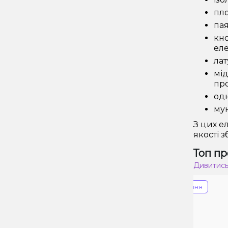
пло
па
кно
еле
лат
мід
про
одн
мун
З цих е
якості з
Топ пр
Дивитись
Знижка 34%
Прострочення