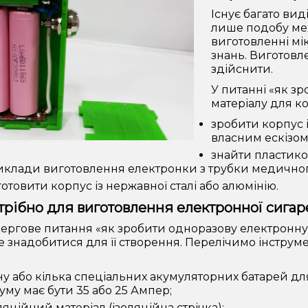
Існує багато вид
лише подобу мех
виготовленні мі
знань. Виготовл
здійснити.
У питанні «як з
матеріалу для ко
зробити корпус 
власним ескізом
знайти пластико
иклади виготовлення електронки з трубки медично
отовити корпус із нержавної сталі або алюмінію.
рібно для виготовлення електронної сигар
ргове питання «як зробити одноразову електронну с
 знадобитися для її створення. Перелічимо інструм
у або кілька спеціальних акумуляторних батарей для
уму має бути 35 або 25 Ампер;
ляційний матеріал (ізоляційна стрічка);