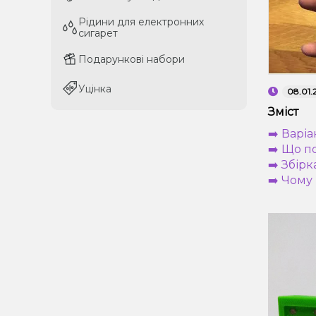
Рідини для електронних
Рідини для електронних
сигарет
сигарет
Подарункові набори
Подарункові набори
Уцінка
Уцінка
08.01.
Зміст
➡️ Варі
➡️ Що п
➡️ Збір
➡️ Чому