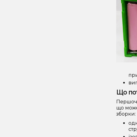
пр
виг
Що пот
Першоче
що може
зборки:
одн
стр
ізо