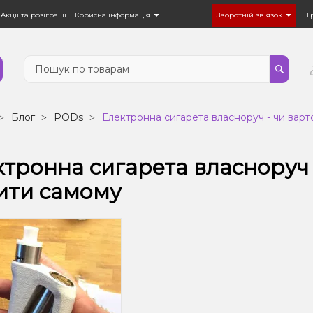
Акції та розіграші
Корисна інформація
Зворотній зв'язок
Г
Блог
PODs
Електронна сигарета власноруч - чи вар
тронна сигарета власноруч 
ити самому