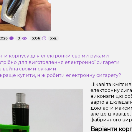
2026
0
5586
5 хв.
анти корпусу для електронки своїми руками
отрібно для виготовлення електронної сигарети
ка вейпа своїми руками
 краще купити, ніж робити електронну сигарету?
Цікаві та кмітл
електронну сига
виконати цю робо
варто відкладат
докласти максим
але це цікавіше,
фабричного вир
Варіанти кор