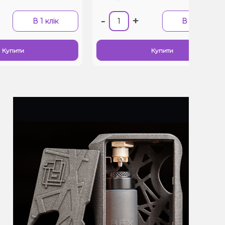
-
+
В 1 клік
В 1 клік
Купити