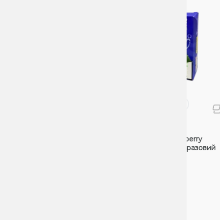
POD
Elf Bar Pi9000 Grape raspberry
E
(Виноград Малина) Одноразовий
POD
0 Відгуків
0
Ціна:
Ц
594₴
900₴