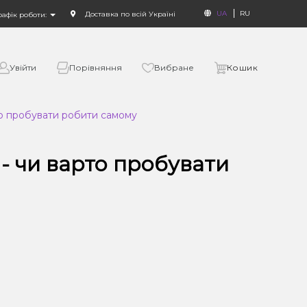
UA
RU
Доставка по всій Україні
рафік роботи:
Увійти
Порівняння
Вибране
Кошик
то пробувати робити самому
- чи варто пробувати