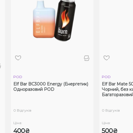
POD
POD
lf Bar BC3000 Energy (Енергетик)
Elf Bar Mate 500 Grey 
Одноразовий POD
Чорний, без картрид
Багаторазовий POD
 Відгуків
0 Відгуків
іна:
Ціна:
400₴
500₴