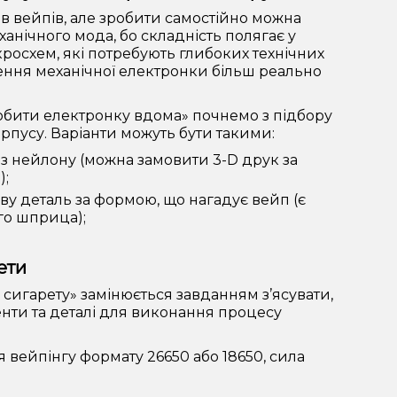
ів вейпів, але зробити самостійно можна
анічного мода, бо складність полягає у
кросхем, які потребують глибоких технічних
ення механічної електронки більш реально
робити електронку вдома» почнемо з підбору
рпусу. Варіанти можуть бути такими:
із нейлону (можна замовити 3-D друк за
);
ву деталь за формою, що нагадує вейп (є
го шприца);
ети
игарету» замінюється завданням з’ясувати,
енти та деталі для виконання процесу
 вейпінгу формату 26650 або 18650, сила