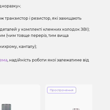
дноразку»;
ж транзистор і резистор, які захищають
 деталей у комплекті клемних колодок ЗВІ);
 мм (чим товще переріз, тим вища
ихрому, канталу);
тема
, надійність роботи якої залежатиме від
Прострочення