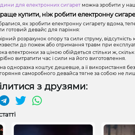
ідини для електронних сигарет
можна зробити у наш
раще купити, ніж робити електронну сигаре
бралися, як зробити електронну сигарету вдома, теп
и готовий девайс для паріння:
ірний розрахунок опору та сили струму, відсутність 
звести до пожеж або отримання травм при експлуат
рка електронки за ціною обійдеться стільки ж, скіль
рібно витратити час і сили на його виготовлення.
а одноразка коштує дешевше, а її використання без
загоряння саморобного девайса тягне за собою не лише
литися з друзями:
статті