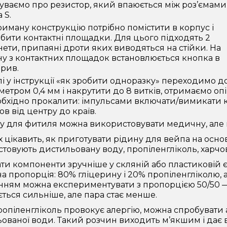
уваємо про резистор, який впаюється між роз’ємами
а S.
иману конструкцію потрібно помістити в корпус і
бити контактні площадки. Для цього підходять 2
ети, припаяні дроти яких виводяться на стійки. На
у з контактних площадок встановлюється кнопка в
рив.
і у інструкції «як зробити одноразку» переходимо до
метром 0,4 мм і накрутити до 8 витків, отримаємо опі
бхідно прокалити: імпульсами включати/вимикати к
в від центру до країв.
у для фитиля можна використовувати медичну, але к
х цікавить, як приготувати рідину для вейпа на осно
товують дистильовану воду, пропіленгліколь, харчов
ти компоненти зручніше у скляній або пластиковій 
а пропорція: 80% гліцерину і 20% пропіленгліколю, а
нням можна експериментувати з пропорцією 50/50 —
ється сильніше, але пара стає менше.
опіленгліколь провокує алергію, можна спробувати 
ованої води. Такий розчин виходить м’якшим і дає 