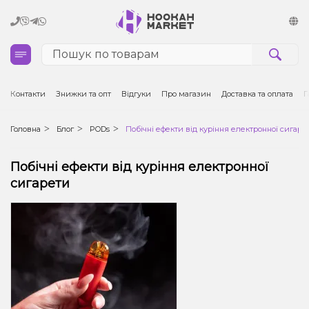
Кальяни
Контакти
Знижки та опт
Відгуки
Про магазин
Доставка та оплата
Г
Тютюн для кальяну та кальянні суміші
Головна
Блог
PODs
Побічні ефекти від куріння електронної сигаре
Вугілля для кальяну
Побічні ефекти від куріння електронної
сигарети
Чаші для кальяну
Аксесуари для кальяну
Електронні сигарети (POD)
Комплектуючі для POD