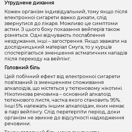
Утруднене дихання
Кожен організм індивідуальний, тому якщо після
електронної сигарети важко дихати, слід
звернутися до лікаря. Можливо це симптоми
астми. З цього боку показання вейперів також
різняться. Одні відчувають послаблення
нездужання, інші – загострення. Якщо зважати на
дослідницький матеріал Смуга, то у курців
спостерігається зменшення астматичних нападів
після переходу на вейпінг.
Головний біль
Цей побічний ефект від електронної сигарети
пов'язаний із зменшенням споживання
алкалоїдів, що містяться у тютюновому нікотині.
Нікотинова речовина – основний алкалоїд
тютюнового листя, частка якого становить 95%.
Інші 5% належать іншим алкалоїдам, яких немає
в парі вейпінгу. Слід перетерпіти період, доки
організм не звикне до відсутності надходження
речовини.