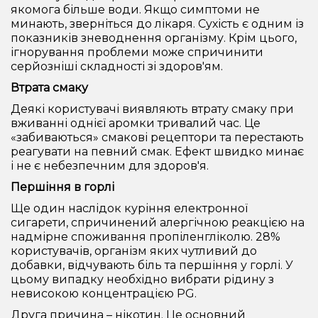
якомога більше води. Якщо симптоми не
минають, зверніться до лікаря. Сухість є одним із
показників зневоднення організму. Крім цього,
ігнорування проблеми може спричинити
серйозніші складності зі здоров'ям.
Втрата смаку
Деякі користувачі виявляють втрату смаку при
вживанні однієї аромки тривалий час. Це
«забиваються» смакові рецептори та перестають
реагувати на певний смак. Ефект швидко минає
і не є небезпечним для здоров'я.
Першіння в горлі
Ще один наслідок куріння електронної
сигарети, спричинений алергічною реакцією на
надмірне споживання пропіленгліколю. 28%
користувачів, організм яких чутливий до
добавки, відчувають біль та першіння у горлі. У
цьому випадку необхідно вибрати рідину з
невисокою концентрацією PG.
Друга причина – нікотин. Це основний