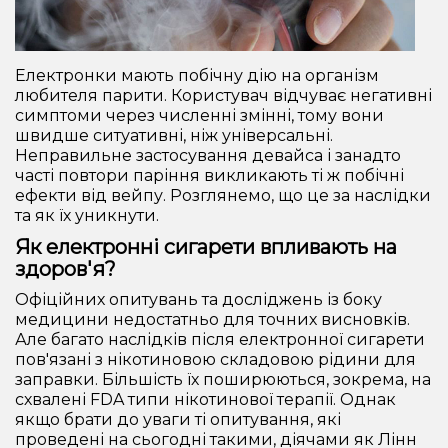
Електронки мають побічну дію на організм
любителя парити. Користувач відчуває негативні
симптоми через численні змінні, тому вони
швидше ситуативні, ніж універсальні.
Неправильне застосування девайса і занадто
часті повтори паріння викликають ті ж побічні
ефекти від вейпу. Розглянемо, що це за наслідки
та як їх уникнути.
Як електронні сигарети впливають на
здоров'я?
Офіційних опитувань та досліджень із боку
медицини недостатньо для точних висновків.
Але багато наслідків після електронної сигарети
пов'язані з нікотиновою складовою рідини для
заправки. Більшість їх поширюються, зокрема, на
схвалені FDA типи нікотинової терапії. Однак
якщо брати до уваги ті опитування, які
проведені на сьогодні такими, діячами як Лінн