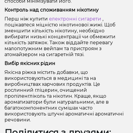
способи мінімізувати його.
Контроль над споживанням нікотину
Перш ніж купити
електронні сигарети
,
поцікавтеся міцністю нікотинової жижі. Щоб
зменшити кількість нікотину, необхідно
вибирати низькі концентрації чи обмежити
кількість затяжок. Також віддайте перевагу
малопотужним вейпам та пристроям з
атомайзером на сигаретній тязі.
Вибір якісних рідин
Якісна ріжка містить добавки, що
використовуються в медицині та на
виробництвах харчових продуктів. Це
рослинний гліцерин, очищений
пропіленгліколь та нікотин. Краще, якщо
ароматизатори були натуральними, але в
багатокомпонентних сумішах часто
використовують штучні ароматичні ароматичні
речовини.
Поділитися з друзями: