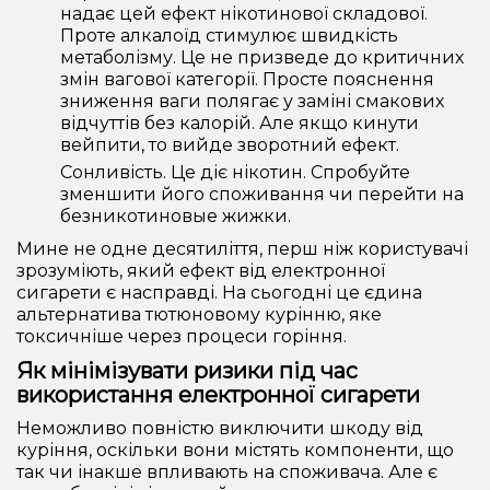
надає цей ефект нікотинової складової.
Проте алкалоїд стимулює швидкість
метаболізму. Це не призведе до критичних
змін вагової категорії. Просте пояснення
зниження ваги полягає у заміні смакових
відчуттів без калорій. Але якщо кинути
вейпити, то вийде зворотний ефект.
Сонливість. Це діє нікотин. Спробуйте
зменшити його споживання чи перейти на
безникотиновые жижки.
Мине не одне десятиліття, перш ніж користувачі
зрозуміють, який ефект від електронної
сигарети є насправді. На сьогодні це єдина
альтернатива тютюновому курінню, яке
токсичніше через процеси горіння.
Як мінімізувати ризики під час
використання електронної сигарети
Неможливо повністю виключити шкоду від
куріння, оскільки вони містять компоненти, що
так чи інакше впливають на споживача. Але є