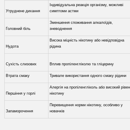
Індивідуальна реакція організму, можливі
Утруднене дихання
симптоми астми
Зменшення споживання алкалоїдів,
Головний біль
зневоднення
Висока міцність нікотину або невідповідна
Нудота
рідина
Сухість слизових
Вплив пропіленгліколю та гліцерину
Втрата смаку
Тривале використання одного смаку рідини
Алергія на пропіленгліколь або високий ріве
Першіння у горлі
нікотину
Перевищення норми нікотину, особливо у
Запаморочення
новачків