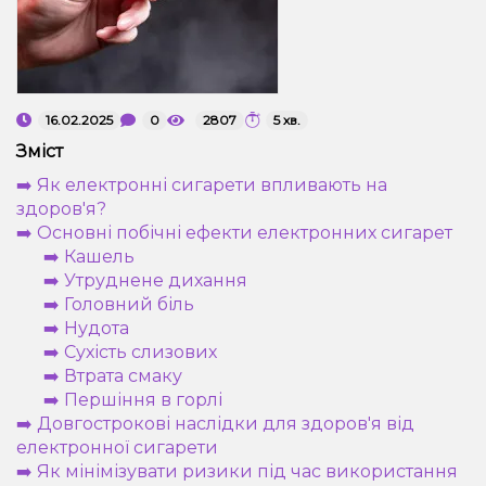
Рідини для електронних сигарет
Подарункові набори
16.02.2025
0
2807
5 хв.
Уцінка
Зміст
➡️ Як електронні сигарети впливають на
здоров'я?
➡️ Основні побічні ефекти електронних сигарет
➡️ Кашель
➡️ Утруднене дихання
➡️ Головний біль
➡️ Нудота
➡️ Сухість слизових
➡️ Втрата смаку
➡️ Першіння в горлі
➡️ Довгострокові наслідки для здоров'я від
електронної сигарети
➡️ Як мінімізувати ризики під час використання