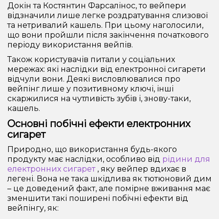
Докін та Костянтин Фарсалінос, то вейпери
відзначили лише легке роздратування слизової
та нетривалий кашель. При цьому наголосили,
що вони пройшли після закінчення початкового
періоду використання вейпів.
Також користувачів питали у соціальних
мережах: які наслідки від електронної сигарети
відчули вони. Деякі висловлювалися про
вейпінг лише у позитивному ключі, інші
скаржилися на чутливість зубів і, знову-таки,
кашель.
Основні побічні ефекти електронних
сигарет
Природно, що використання будь-якого
продукту має наслідки, особливо від
рідини для
електронних сигарет
, яку вейпер вдихає в
легені. Вона не така шкідлива як тютюновий дим
– це доведений факт, але помірне вживання має
зменшити такі поширені побічні ефекти від
вейпінгу, як: