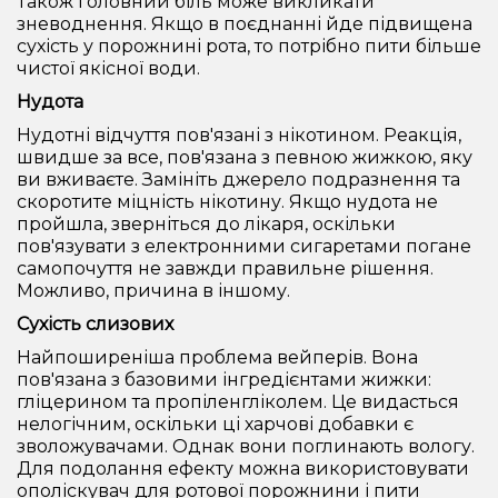
Також головний біль може викликати
зневоднення. Якщо в поєднанні йде підвищена
сухість у порожнині рота, то потрібно пити більше
чистої якісної води.
Нудота
Нудотні відчуття пов'язані з нікотином. Реакція,
швидше за все, пов'язана з певною жижкою, яку
ви вживаєте. Замініть джерело подразнення та
скоротите міцність нікотину. Якщо нудота не
пройшла, зверніться до лікаря, оскільки
пов'язувати з електронними сигаретами погане
самопочуття не завжди правильне рішення.
Можливо, причина в іншому.
Сухість слизових
Найпоширеніша проблема вейперів. Вона
пов'язана з базовими інгредієнтами жижки:
гліцерином та пропіленгліколем. Це видасться
нелогічним, оскільки ці харчові добавки є
зволожувачами. Однак вони поглинають вологу.
Для подолання ефекту можна використовувати
ополіскувач для ротової порожнини і пити