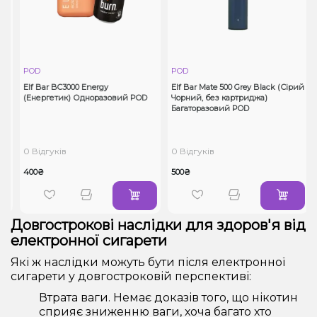
POD
POD
Elf Bar BC3000 Energy
Elf Bar Mate 500 Grey Black (Сірий
(Енергетик) Одноразовий POD
Чорний, без картриджа)
Багаторазовий POD
0 Відгуків
0 Відгуків
400₴
500₴
Довгострокові наслідки для здоров'я від
електронної сигарети
Які ж наслідки можуть бути після електронної
сигарети у довгостроковій перспективі:
Втрата ваги. Немає доказів того, що нікотин
сприяє зниженню ваги, хоча багато хто