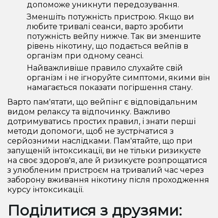
допоможе уникнути передозування.
Зменшіть потужність пристрою. Якщо ви
любите тривалі сеанси, варто зробити
потужність вейпу нижче. Так ви зменшите
рівень нікотину, що подається вейпів в
організм при одному сеансі.
Найважливіше правило слухайте свій
організм і не ігноруйте симптоми, якими він
намагається показати погіршення стану.
Варто пам'ятати, що вейпінг є відповідальним
видом релаксу та відпочинку. Важливо
дотримуватись простих правил, і знати перші
методи допомоги, щоб не зустрічатися з
серйозними наслідками. Пам'ятайте, що при
запущеній інтоксикації, ви не тільки ризикуєте
на своє здоров'я, але й ризикуєте розпрощатися
з улюбленим пристроєм на тривалий час через
заборону вживання нікотину після проходження
курсу інтоксикації.
Поділитися з друзями: