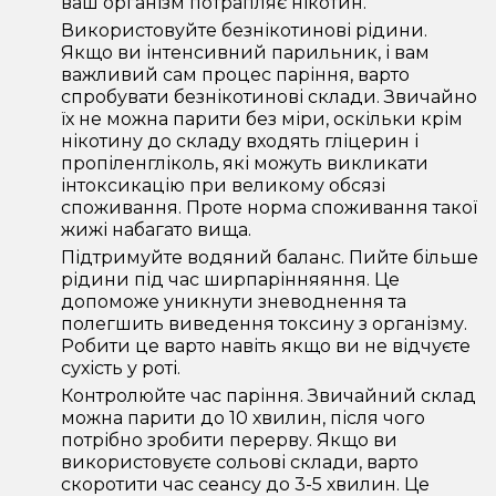
ваш організм потрапляє нікотин.
Використовуйте безнікотинові рідини.
Якщо ви інтенсивний парильник, і вам
важливий сам процес паріння, варто
спробувати безнікотинові склади. Звичайно
їх не можна парити без міри, оскільки крім
нікотину до складу входять гліцерин і
пропіленгліколь, які можуть викликати
інтоксикацію при великому обсязі
споживання. Проте норма споживання такої
жижі набагато вища.
Підтримуйте водяний баланс. Пийте більше
рідини під час ширпарінняяння. Це
допоможе уникнути зневоднення та
полегшить виведення токсину з організму.
Робити це варто навіть якщо ви не відчуєте
сухість у роті.
Контролюйте час паріння. Звичайний склад
можна парити до 10 хвилин, після чого
потрібно зробити перерву. Якщо ви
використовуєте сольові склади, варто
скоротити час сеансу до 3-5 хвилин. Це