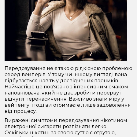
Передозування не є такою рідкісною проблемою
серед вейперів. У тому чи іншому вигляді вона
відбувається навіть у досвідчених парників.
Найчастіше це пов'язано з інтенсивним смаком
наповнювача, який не дає зробити перерву і
відчути перенасичення. Важливо знати міру у
вейпенгу, і тоді ви отримаєте лише задоволення
від процесу.
Виражені симптоми передозування нікотином
електронної сигарети розпізнати легко.
Оскільки нікотин за своєю суттю є отрутою,