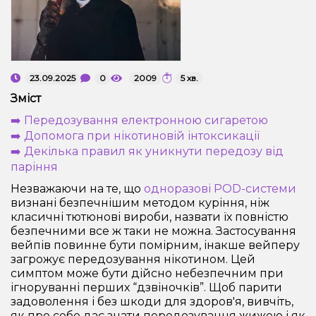
Рідини для електронних сигарет
Подарункові набори
23.09.2025
0
2009
5 хв.
Уцінка
Зміст
➡️ Передозування електронною сигаретою
➡️ Допомога при нікотиновій інтоксикації
➡️ Декілька правил як уникнути передозу від
паріння
Незважаючи на те, що
одноразові POD-системи
визнані безпечнішим методом куріння, ніж
класичні тютюнові вироби, назвати їх повністю
безпечними все ж таки не можна. Застосування
вейпів повинне бути помірним, інакше вейперу
загрожує передозування нікотином. Цей
симптом може бути дійсно небезпечним при
ігноруванні перших “дзвіночків”. Щоб парити
задоволення і без шкоди для здоров'я, вивчіть,
як про себе дає знати передозування жижею і як