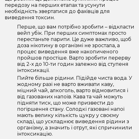
передозу на перших етапах та усунути
необхідність звертатися до фахівців для
виведення токсин.
Перше, що вам потрібно зробити – відкласти
вейп убік. При перших симптомах просто
перестаньте парити. Це дуже важливо, щоб
доза нікотину в організмі не зростала, а
процес виведення вже накопиченого
пройшов простіше. Варто зробити перерву
від 2-х до 10-ти годин залежно від ступеня
інтоксикації.
Пийте більше рідини. Підійде чиста вода. У
жодному разі не варто вживати каву,
міцний чай, алкоголь, варто відмовитися і
від газованих напоїв. Кава та чай можуть
підняти тиск, що може призвести до
погіршення стану. Солодкі газовані напої
мають велику кількість цукру у своєму
складі, що ускладнює виведення рідини з
організму, а значить і отрут, які спричинили
інтоксикацію.