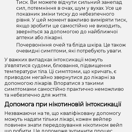
Тиск. Ви можете відчути сильний занепад
сил, потемніння в очах, шум у вухах. Усе це
показник зміни тиску до небезпечного
рівня. У цей момент важливо виміряти тиск,
якщо зробити це самостійно не виходить,
зверніться за допомогою до найближчої
аптеки або лікарні.
Почервоніння очей та бліда шкіра. Це також
очевидні симптоми, які потребують уваги.
У важких випадках інтоксикації можуть
з'являтися судоми, блювання, підвищення
температури тіла. Ці симптоми, що кричать, є
приводом негайно звернутися до лікарні за
допомогою лікарів. Впоратися з такими
симптомами самостійно практично неможливо
та небезпечно для життя.
Допомога при нікотиновій інтоксикації
Незважаючи на те, що кваліфіковану допомогу
можуть надати тільки лікарі, кожен вейпер
повинен знати передозування нікотином вейп
що робити. Це допоможе зупинити процес