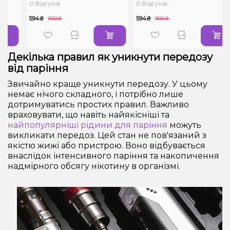
0 Відгуків
0 Відгуків
594₴
900₴
594₴
900₴
Декілька правил як уникнути передозу
від паріння
Звичайно краще уникнути передозу. У цьому
немає нічого складного, і потрібно лише
дотримуватись простих правил. Важливо
враховувати, що навіть найякісніші та
найпопулярніші рідини для паріння
можуть
викликати передоз. Цей стан не пов'язаний з
якістю жижі або пристрою. Воно відбувається
внаслідок інтенсивного паріння та накопичення
надмірного обсягу нікотину в організмі.