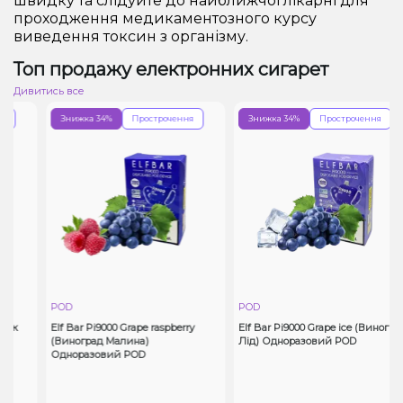
швидку та слідуйте до найближчої лікарні для
проходження медикаментозного курсу
виведення токсин з організму.
Топ продажу електронних сигарет
Дивитись все
Знижка 34%
Прострочення
Знижка 34%
Прострочення
POD
POD
к
Elf Bar Pi9000 Grape raspberry
Elf Bar Pi9000 Grape ice (Виноград
(Виноград Малина)
Лід) Одноразовий POD
Одноразовий POD