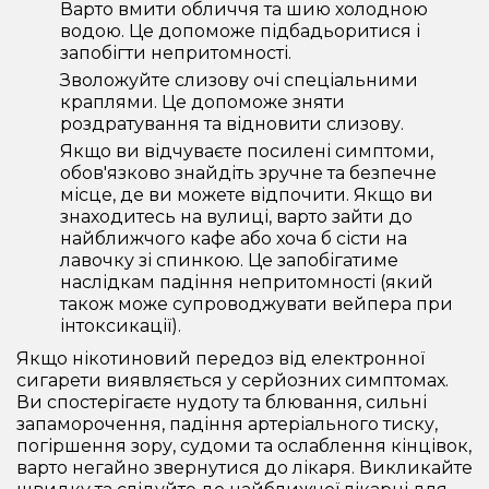
Варто вмити обличчя та шию холодною
водою. Це допоможе підбадьоритися і
запобігти непритомності.
Зволожуйте слизову очі спеціальними
краплями. Це допоможе зняти
роздратування та відновити слизову.
Якщо ви відчуваєте посилені симптоми,
обов'язково знайдіть зручне та безпечне
місце, де ви можете відпочити. Якщо ви
знаходитесь на вулиці, варто зайти до
найближчого кафе або хоча б сісти на
лавочку зі спинкою. Це запобігатиме
наслідкам падіння непритомності (який
також може супроводжувати вейпера при
інтоксикації).
Якщо нікотиновий передоз від електронної
сигарети виявляється у серйозних симптомах.
Ви спостерігаєте нудоту та блювання, сильні
запаморочення, падіння артеріального тиску,
погіршення зору, судоми та ослаблення кінцівок,
варто негайно звернутися до лікаря. Викликайте