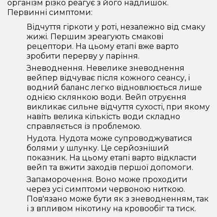
організм різко реагує з його надлишок.
Первинні симптоми:
Відчуття гіркоти у роті, незалежно від смаку
жижі. Першим зреагують смакові
рецептори. На цьому етапі вже варто
зробити перерву у паріння.
Зневоднення. Невелике зневоднення
вейпер відчуває після кожного сеансу, і
водний баланс легко відновлюється лише
однією склянкою води. Вейп отруєння
викликає сильне відчуття сухості, при якому
навіть велика кількість води складно
справляється із проблемою.
Нудота. Нудота може супроводжуватися
болями у шлунку. Це серйозніший
показник. На цьому етапі варто відкласти
вейп та вжити заходів першої допомоги.
Запаморочення. Воно може проходити
через усі симптоми червоною ниткою.
Пов'язано може бути як з зневодненням, так
і з впливом нікотину на кровообіг та тиск.