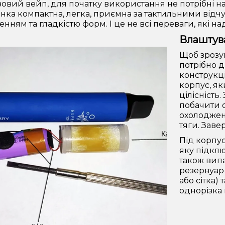
овий вейп, для початку використання не потрібні нал
нка компактна, легка, приємна за тактильними відч
нням та гладкістю форм. І це не всі переваги, які н
Влаштув
Щоб зрозу
потрібно д
конструкц
корпус, я
цілісність
побачити о
охолоджен
тяги. Зав
Під корпус
яку підклю
також вип
резервуар 
або сітка)
однорізка 