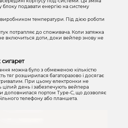
 всередині корпусу под-системи. Ця зміна
 блоку подавати енергію на систему
 виробником температури. Під дією роботи
тук потрапляє до споживача. Коли затяжка
 не включиться доти, доки вейпер знову не
 сигарет
ння можна було з обмеженою кількістю
сть тяг розширилася багаторазово і досягає
 тривалим. При цьому електронки не
ь цілий день і забезпечують вейпера
и доповнилася портом Type-C, що дозволяє
ільного телефону або планшета.