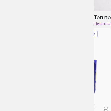
Топ пр
Дивитись
Знижка 34%
Прострочення