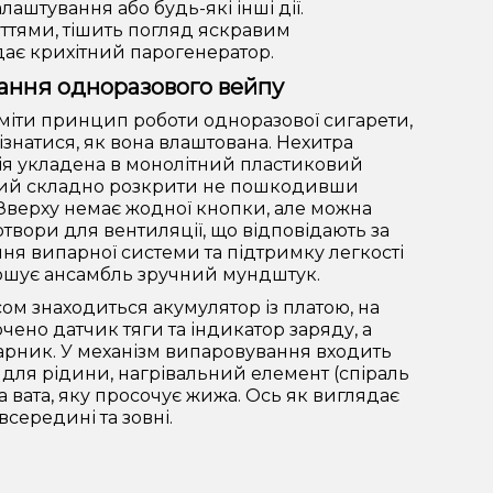
аштування або будь-які інші дії.
уттями, тішить погляд яскравим
адає крихітний парогенератор.
ання одноразового вейпу
міти принцип роботи одноразової сигарети,
ізнатися, як вона влаштована. Нехитра
ія укладена в монолітний пластиковий
кий складно розкрити не пошкодивши
. Зверху немає жодної кнопки, але можна
твори для вентиляції, що відповідають за
ня випарної системи та підтримку легкості
ершує ансамбль зручний мундштук.
ом знаходиться акумулятор із платою, на
чено датчик тяги та індикатор заряду, а
арник. У механізм випаровування входить
для рідини, нагрівальний елемент (спіраль
 та вата, яку просочує жижа. Ось як виглядає
всередині та зовні.