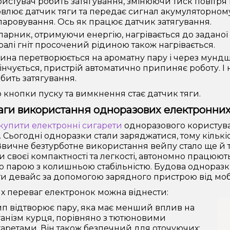
истувач робить затягування, змінюючи тиск повітря
влює датчик тяги та передає сигнал акумуляторному
аровування. Ось як працює датчик затягування.
арник, отримуючи енергію, нагрівається до заданої
ралі гніт просочений рідиною також нагрівається.
ина перетворюється на ароматну пару і через мундш
інчується, пристрій автоматично припиняє роботу. І
бить затягування.
 кнопки пуску та вимкнення стає датчик тяги.
ги використання одноразових електронних
купити електронні сигарети
одноразового користува
. Сьогодні одноразки стали заряджатися, тому кількі
 Звичне безтурботне використання вейпу стало ще й
и своєї компактності та легкості, автономно працюют
 парою з колишньою стабільністю. Будова одноразк
и девайс за допомогою зарядного пристрою від моб
х переваг електронок можна віднести:
п відтворює пару, яка має менший вплив на
анізм курця, порівняно з тютюновими
аретами. Він також безпечний для оточуючих;