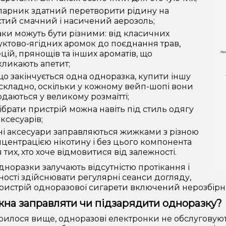
парник здатний перетворити рідину на
тий смачний і насичений аерозоль;
ки можуть бути різними: від класичних
ктово-ягідних аромок до поєднання трав,
цій, прянощів та інших ароматів, що
ликають апетит;
о закінчується одна одноразка, купити іншу
складно, оскільки у кожному вейп-шопі вони
даються у великому розмаїтті;
ібрати пристрій можна навіть під стиль одягу
аксесуарів;
ні аксесуари заправляються жижками з різною
центрацією нікотину і без цього компонента
 тих, хто хоче відмовитися від залежності.
дноразки залучають відсутністю протікання і
ності здійснювати регулярні сеанси догляду,
пристрій одноразової сигарети включений нерозбірн
на заправляти чи підзарядити одноразку?
рилося вище, одноразові електронки не обслуговують