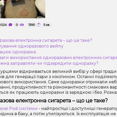
2024
0
1395
5 хв.
разова електронна сигарета – що це таке?
тування одноразового вейпу
рацює одноразка
ваги використання одноразових електронних сигар
ожна заправляти чи підзарядити одноразку?
урцями відкривається великий вибір у сфері тради
їв для генерації пари з нікотином. Останні поділяють
ового використання. Саме одноразки отримали небув
ванні, продуктивності та різноманітності смакових ва
ться як працюють одноразки із зарядкою і без. Розк
зова електронна сигарета – що це таке?
ові Pod системи
- найпростіші і доступніші генера
ідина в баку, а потім утилізуються. Їх експлуатація 