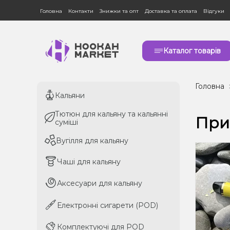
Головна
Контакти
Знижки та опт
Доставка та оплата
Відгуки
Каталог товарів
Головна
Кальяни
Кальяни
Тютюн для кальяну та кальянні
Тютюн для кальяну та кальянні
При
суміші
суміші
Вугілля для кальяну
Вугілля для кальяну
Чаші для кальяну
Чаші для кальяну
Аксесуари для кальяну
Аксесуари для кальяну
Електронні сигарети (POD)
Електронні сигарети (POD)
Комплектуючі для POD
Комплектуючі для POD