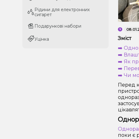
Рідини для електронних
Рідини для електронних
сигарет
сигарет
Подарункові набори
Подарункові набори
08.01.
Зміст
Уцінка
Уцінка
➡️ Одно
➡️ Влаш
➡️ Як п
➡️ Пере
➡️ Чи м
Перед к
пристро
однораз
застосу
цікавля
Однора
Однораз
поки є р