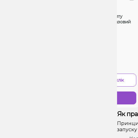
POD
P
Elf Bar Pi9000 Grape raspberry
El
(Виноград Малина) Одноразовий
О
POD
0 Відгуків
0 
Ціна:
Ці
4
594₴
900₴
-
+
В 1 клік
Купити
Як пр
Принцип
запуску