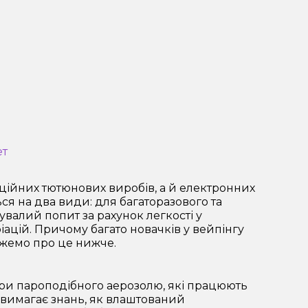
ет
ційних тютюнових виробів, а й електронних
ся на два види: для багаторазового та
алий попит за рахунок легкості у
ріацій. Причому багато новачків у вейпінгу
ажемо про це нижче.
тори пароподібного аерозолю, які працюють
не вимагає знань, як влаштований