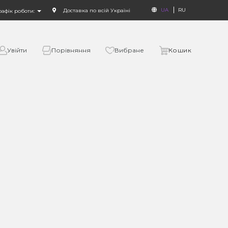
UA
RU
Доставка по всій Україні
рафік роботи:
Увійти
Порівняння
Вибране
Кошик