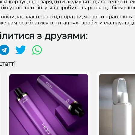
ли корпус, щоб зарядити акумулятор, але тепер ці 
ію у світі вейпінгу, яка зробила паріння ще більш 
овіли, як влаштовані одноразки, як вони працюють і в
е вам розібратися в питаннях і зробити експлуатаці
литися з друзями:
статті