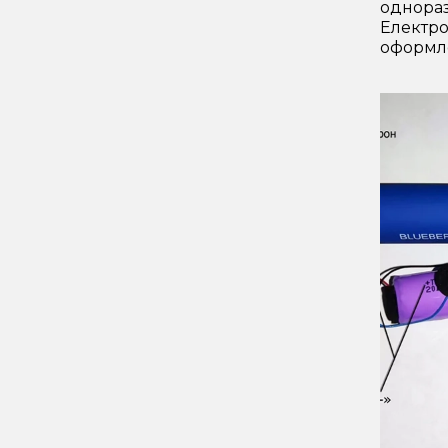
однораз
Електро
оформле