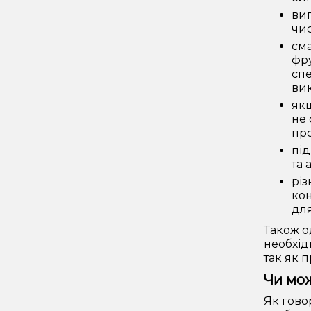
ви
чис
сма
фру
спе
вик
якщ
не 
про
під
та 
різ
кон
для
Також о
необхід
так як 
Чи мож
Як гово