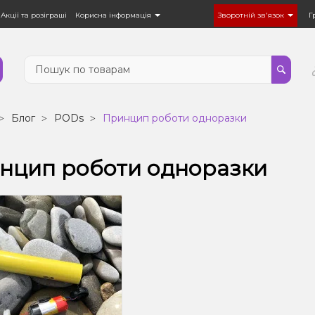
Акції та розіграші
Корисна інформація
Зворотній зв'язок
Г
Блог
PODs
Принцип роботи одноразки
нцип роботи одноразки