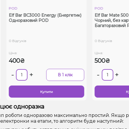
OD
POD
f Bar BC3000 Energy (Енергетик)
Elf Bar Mate 500 Grey B
дноразовий POD
Чорний, без картридж
Багаторазовий POD
Відгуків
0 Відгуків
на:
Ціна:
00₴
500₴
-
+
-
+
В 1 клік
Купити
Купити
ацює одноразка
 роботи одноразово максимально простий. Якщо ро
 електронки на етапи, то алгоритм буде наступний: