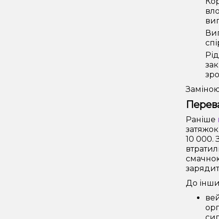
Кор
вло
вип
Вип
спі
Рід
зак
зро
Заміною
Перева
Раніше
затяжок
10 000.
втратил
смачною
зарядит
До інши
вей
орг
сиг