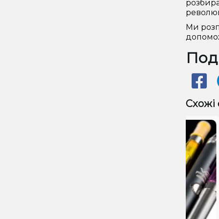
розбира
революц
Ми розп
допомож
Поді
Схожі 