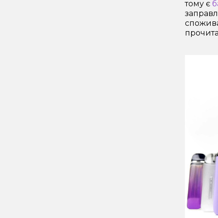
тому є
б
заправл
спожива
прочита