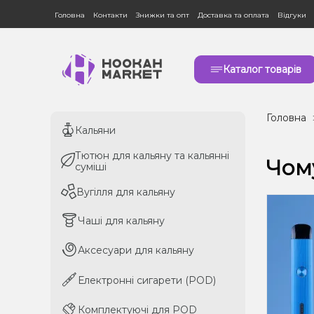
Головна
Контакти
Знижки та опт
Доставка та оплата
Відгуки
Каталог товарів
Головна
Кальяни
Кальяни
Тютюн для кальяну та кальянні
Тютюн для кальяну та кальянні
Чом
суміші
суміші
Вугілля для кальяну
Вугілля для кальяну
Чаші для кальяну
Чаші для кальяну
Аксесуари для кальяну
Аксесуари для кальяну
Електронні сигарети (POD)
Електронні сигарети (POD)
Комплектуючі для POD
Комплектуючі для POD