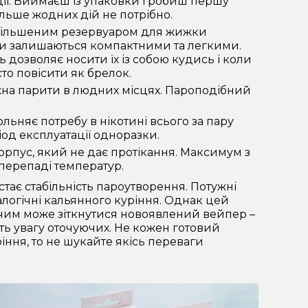
ії. Виймаєш із упаковки і робиш першу
ільше жодних дій не потрібно.
 збільшеним резервуаром для жижки
и залишаються компактними та легкими.
ь дозволяє носити їх із собою кудись і коли
то повісити як брелок.
жна парити в людних місцях. Пароподібний
ьняє потребу в нікотині всього за пару
іод експлуатації одноразки.
рпус, який не дає протікання. Максимум з
перепаді температур.
тає стабільність пароутворення. Потужні
алогічні кальянного куріння. Однак цей
з чим може зіткнутися новоявлений вейпер –
ь увагу оточуючих. Не кожен готовий
ріння, то не шукайте якісь переваги