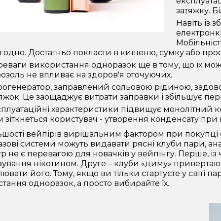
експлуатац
затяжку. Б
Навіть із
електронк
Мобільніст
годно. Достатньо покласти в кишеню, сумку або прос
еваги використання одноразок ще в тому, що їх мо
озоль не впливає на здоров'я оточуючих.
огенератор, заправлений сольовою рідиною, задовол
яжок. Це заощаджує витрати заправки і збільшує пер
плуатаційні характеристики підвищує монолітний ко
 зіткнеться користувач - утворення конденсату при 
ьшості вейпірів вирішальним фактором при покупці с
азові системи можуть видавати рясні клуби пари, ан
р не є перевагою для новачків у вейпінгу. Перше, і
ування нікотином. Друге – клуби «диму» привертают
вати його. Тому, якщо ви тільки стартуєте у світі па
тання одноразок, а просто вибирайте їх.