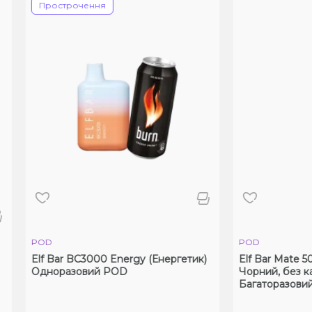
Прострочення
POD
POD
lf Bar BC3000 Energy (Енергетик)
Elf Bar Mate 500 Grey
Одноразовий POD
Чорний, без картрид
Багаторазовий POD