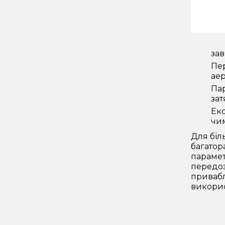
зав
Пер
аер
Пар
зат
Екс
чим
Для біл
багатор
парамет
передоз
приваблю
викорис