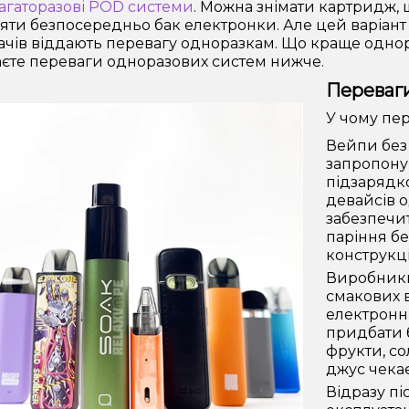
агаторазові POD системи
. Можна знімати картридж, 
яти безпосередньо бак електронки. Але цей варіант 
чів віддають перевагу одноразкам. Що краще однор
єте переваги одноразових систем нижче.
Переваги
У чому пер
Вейпи без
запропонув
підзарядко
девайсів 
забезпечи
паріння б
конструкці
Виробники
смакових в
електронн
придбати 
фрукти, со
джус чекає
Відразу пі