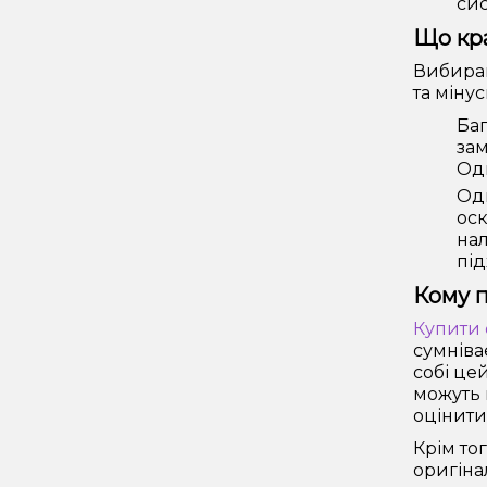
сис
Що кр
Вибираю
та міну
Баг
зам
Одн
Одн
оск
нал
під
Кому п
Купити 
сумніва
собі це
можуть 
оцінити
Крім то
оригіна