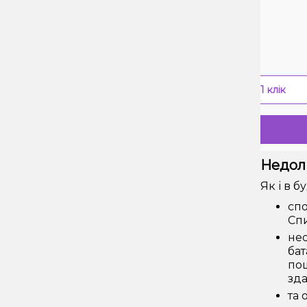
0 Відгуків
0
Ціна:
Ц
594₴
900₴
-
+
В 1 клік
Купити
Недолі
Як і в 
спо
Спи
нео
бат
по
зда
та 