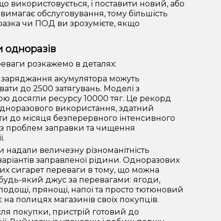
що використовується, і поставити новий, або
вимагає обслуговування, тому більшість
азка чи ПОД ви зрозумієте, якщо
 одноразів
еваги розкажемо в деталях:
 заряджання акумулятора можуть
ати до 2500 затягувань. Моделі з
ю досягли ресурсу 10000 тяг. Це рекорд
одноразового використання, здатний
ти до місяця безперервного інтенсивного
ез проблем заправки та чищення
ї.
 надали величезну різноманітність
аріантів заправленої рідини. Одноразових
их сигарет переваги в тому, що можна
будь-який джус за перевагами: ягоди,
лодощі, прянощі, напої та просто тютюновий
 на полицях магазинів своїх покупців.
сля покупки, пристрій готовий до