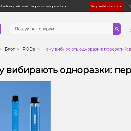
Акції та розіграші
Корисна інформація
Зворотній зв'язок
Г
Блог
PODs
Чому вибирають одноразки: переваги їх 
у вибирають одноразки: пер