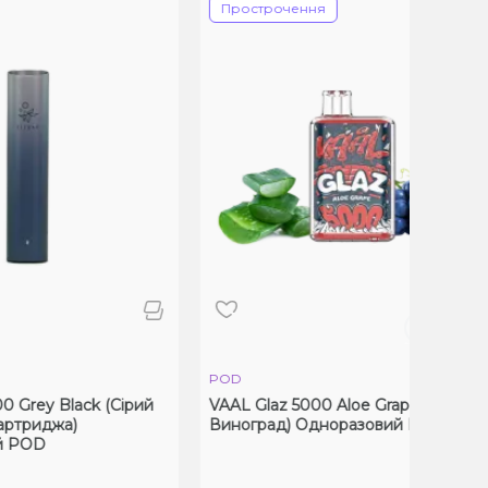
Прострочення
POD
P
 Black (Сірий
VAAL Glaz 5000 Aloe Grape (Алое
V
жа)
Виноград) Одноразовий POD
О