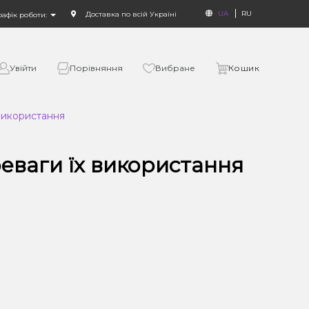
UA
RU
Доставка по всій Україні
рафік роботи:
Увійти
Порівняння
Вибране
Кошик
використання
еваги їх використання