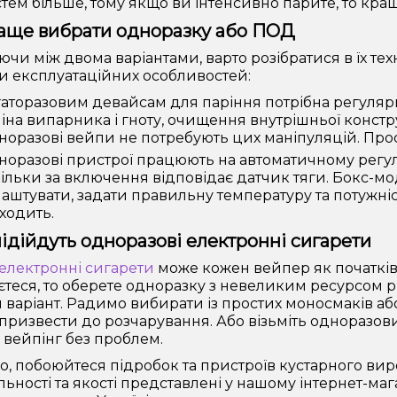
тем більше, тому якщо ви інтенсивно парите, то кра
аще вибрати одноразку або ПОД
чи між двома варіантами, варто розібратися в їх тех
си експлуатаційних особливостей:
аторазовим девайсам для паріння потрібна регулярн
іна випарника і гноту, очищення внутрішньої конструк
оразові вейпи не потребують цих маніпуляцій. Прос
оразові пристрої працюють на автоматичному регулю
ільки за включення відповідає датчик тяги. Бокс-
аштувати, задати правильну температуру та потужніс
ходить.
ідійдуть одноразові електронні сигарети
електронні сигарети
може кожен вейпер як початківе
єтеся, то оберете одноразку з невеликим ресурсом рі
й варіант. Радимо вибирати із простих моносмаків або
призвести до розчарування. Або візьміть одноразо
 вейпінг без проблем.
го, побоюйтеся підробок та пристроїв кустарного вир
льності та якості представлені у нашому інтернет-маг