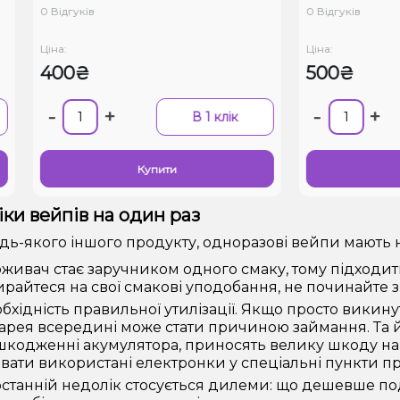
 Відгуків
0 Відгуків
іна:
Ціна:
400₴
500₴
-
+
-
+
В 1 клік
Купити
Купити
ки вейпів на один раз
будь-якого іншого продукту, одноразові вейпи мають 
живач стає заручником одного смаку, тому підходит
райтеся на свої смакові уподобання, не починайте з
бхідність правильної утилізації. Якщо просто викинути
арея всередині може стати причиною займання. Та 
шкодженні акумулятора, приносять велику шкоду 
вати використані електронки у спеціальні пункти п
останній недолік стосується дилеми: що дешевше п