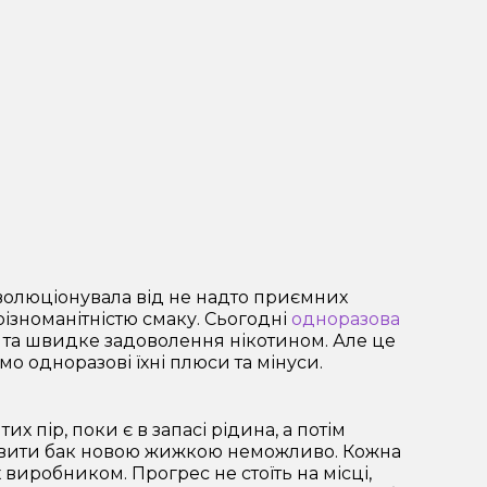
еволюціонувала від не надто приємних
ізноманітністю смаку. Сьогодні
одноразова
а та швидке задоволення нікотином. Але це
емо одноразові їхні плюси та мінуси.
 пір, поки є в запасі рідина, а потім
равити бак новою жижкою неможливо. Кожна
 виробником. Прогрес не стоїть на місці,