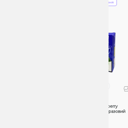
Знижка 34%
Прострочення
POD
Elf Bar Pi9000 Grape raspberry
E
(Виноград Малина) Одноразовий
POD