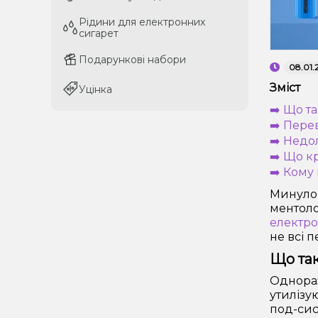
Рідини для електронних
Рідини для електронних
сигарет
сигарет
Подарункові набори
Подарункові набори
08.01.
Зміст
Уцінка
Уцінка
➡️ Що т
➡️ Пере
➡️ Недо
➡️ Що к
➡️ Кому
Минуло 
ментоло
електро
не всі п
Що та
Однораз
утилізу
под-сис