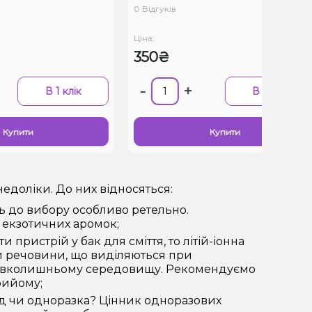
0 Відгуків
0
Ціна:
Ц
350₴
-
+
В 1 клік
В 1 клік
Купити
недоліки. До них відносяться:
ь до вибору особливо ретельно.
 екзотичних аромок;
 пристрій у бак для сміття, то літій-іонна
й речовини, що виділяються при
навколишньому середовищу. Рекомендуємо
рийому;
од чи одноразка? Цінник одноразових