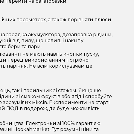
ще перейти на багаторазки.
нічних параметрах, а також порівняти плюси
а зарядка акумулятора, дозаправка рідини,
ції від пилу, що налип, і накипу.
то бери та пари.
ванні і не мають навіть кнопки пуску,
моди перед використанням потрібно
ть паріння. Не всім користувачам це
ць, так і парильник зі стажем. Якщо ще
дини зі смаком фруктів або ягід і спробуйте
 зрозумілих міксів. Експерименти на старті
вий ПОД в подорож, де буде можливість
обництва. Електронки зі 100% гарантією
азині HookahMarket. Тут розумні ціни та