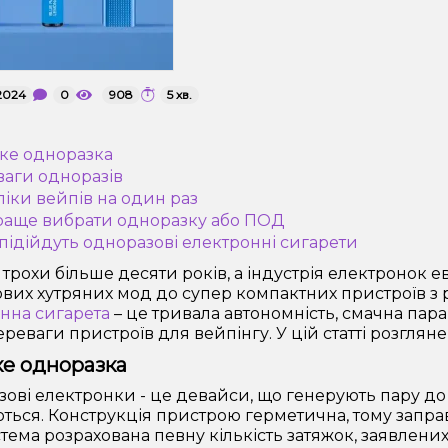
2024
0
908
5 хв.
аке одноразка
ваги одноразів
ліки вейпів на один раз
раще вибрати одноразку або ПОД
 підійдуть одноразові електронні сигарети
трохи більше десяти років, а індустрія електронок 
вих хутряних мод до супер компактних пристроїв з р
нна сигарета
– це тривала автономність, смачна пар
ереваги пристроїв для вейпінгу. У цій статті розглян
ке одноразка
ові електронки - це девайси, що генерують пару до тих
ються. Конструкція пристрою герметична, тому зап
тема розрахована певну кількість затяжок, заявлених