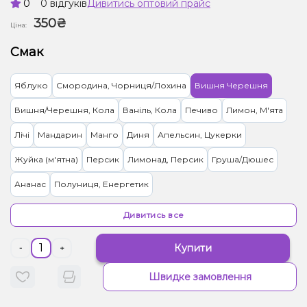
0
0 відгуків
Дивитись оптовий прайс
350₴
Ціна:
Смак
Яблуко
Смородина, Чорниця/Лохина
Вишня Черешня
Вишня/Черешня, Кола
Ваніль, Кола
Печиво
Лимон, М'ята
Лічі
Мандарин
Манго
Диня
Апельсин, Цукерки
Жуйка (м'ятна)
Персик
Лимонад, Персик
Груша/Дюшес
Ананас
Полуниця, Енергетик
Грейпфрут, Полуниця, Лимонад
Малина
Кола
Мультифрукт
Дивитись все
Кавун, Лимонад
Абрикос
Гранат
Полуниця
Кактус, Лайм
Купити
-
+
Кокос, Манго
Морозиво, Чорниця/Лохина
Виноград
Швидке замовлення
Грейпфрут
М'ята
Ківі, Полуниця
Виноград, Манго
Кавун