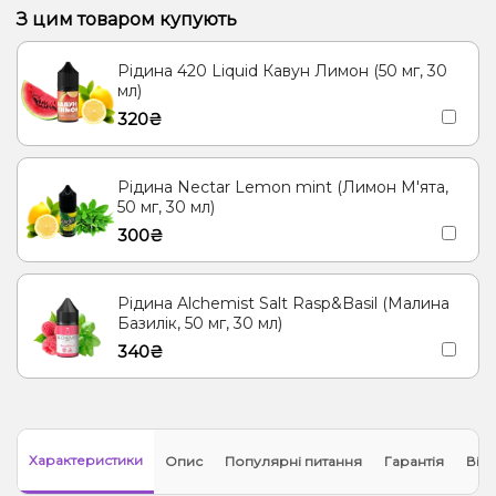
З цим товаром купують
Рідина 420 Liquid Кавун Лимон (50 мг, 30
мл)
320₴
Рідина Nectar Lemon mint (Лимон М'ята,
50 мг, 30 мл)
300₴
Рідина Alchemist Salt Rasp&Basil (Малина
Базилік, 50 мг, 30 мл)
340₴
Характеристики
Опис
Популярні питання
Гарантія
Відг