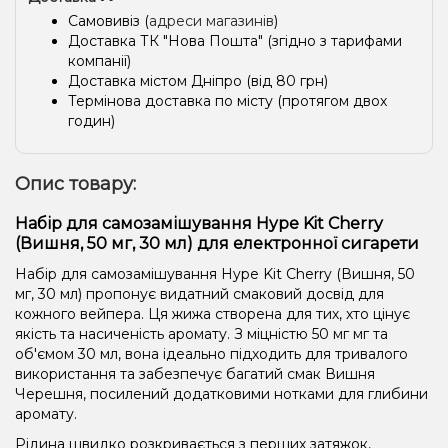
Самовивіз (
адреси магазинів
)
Доставка ТК "Нова Пошта" (згідно з тарифами
компанії)
Доставка містом Дніпро (від 80 грн)
Термінова доставка по місту (протягом двох
годин)
Опис товару:
Набір для самозамішування Hype Kit Cherry
(Вишня, 50 мг, 30 мл) для електронної сигарети
Набір для самозамішування Hype Kit Cherry (Вишня, 50
мг, 30 мл) пропонує видатний смаковий досвід для
кожного вейпера. Ця жижа створена для тих, хто цінує
якість та насиченість аромату. З міцністю 50 мг мг та
об'ємом 30 мл, вона ідеально підходить для тривалого
використання та забезпечує багатий смак Вишня
Черешня, посилений додатковими нотками для глибини
аромату.
Рідина швидко розкривається з перших затяжок,