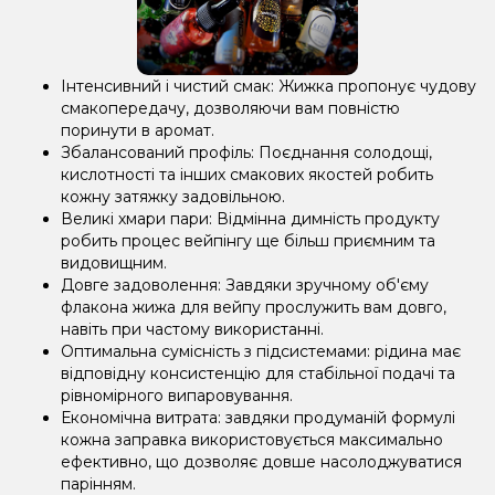
Інтенсивний і чистий смак: Жижка пропонує чудову
смакопередачу, дозволяючи вам повністю
поринути в аромат.
Збалансований профіль: Поєднання солодощі,
кислотності та інших смакових якостей робить
кожну затяжку задовільною.
Великі хмари пари: Відмінна димність продукту
робить процес вейпінгу ще більш приємним та
видовищним.
Довге задоволення: Завдяки зручному об'єму
флакона жижа для вейпу прослужить вам довго,
навіть при частому використанні.
Оптимальна сумісність з підсистемами: рідина має
відповідну консистенцію для стабільної подачі та
рівномірного випаровування.
Економічна витрата: завдяки продуманій формулі
кожна заправка використовується максимально
ефективно, що дозволяє довше насолоджуватися
парінням.