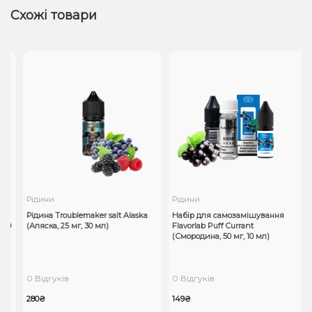
Схожі товари
Рідини
Рідини
Рідина Troublemaker salt Alaska
Набір для самозамішування
10
(Аляска, 25 мг, 30 мл)
Flavorlab Puff Currant
(Смородина, 50 мг, 10 мл)
0 Відгуків
0 Відгуків
280₴
149₴