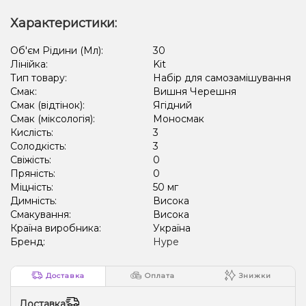
Характеристики:
Об'єм Рідини (Мл):
30
Лінійка:
Kit
Тип товару:
Набір для самозамішування
Смак:
Вишня Черешня
Смак (відтінок):
Ягідний
Смак (міксологія):
Моносмак
Кислість:
3
Солодкість:
3
Свіжість:
0
Пряність:
0
Міцність:
50 мг
Димність:
Висока
Смакування:
Висока
Країна виробника:
Україна
Бренд:
Hype
Доставка
Оплата
Знижки
Доставка