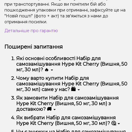
при транспортуванні. Якщо ви помітили бій або
пошкодження упаковки при отриманні, зафіксуйте це на
"Новій пошті" (фото + акт) та зв'яжіться з нами до
отримання посилки.
Детальніше про гарантію
Поширені запитання
Які основні особливості Набір для
самозамішування Hype Kit Cherry (Вишня, 50
мг, 30 мл)? 🔥
Набір для самозамішування Hype Kit Cherry
Чому варто купити Набір для
(Вишня, 50 мг, 30 мл) відрізняється високою якістю,
самозамішування Hype Kit Cherry (Вишня, 50
зручністю використання та надійністю.
мг, 30 мл) саме у нас? 🛍️
Ми пропонуємо тільки оригінальну продукцію,
Як замовити Набір для самозамішування
широкий асортимент, вигідні ціни та швидку
Hype Kit Cherry (Вишня, 50 мг, 30 мл) з
доставку. Крім того, у нас регулярні акції та знижки
доставкою? 🚚
для клієнтів!
Оформити замовлення можна в кілька кліків:
Як вибрати Набір для самозамішування
Hype Kit Cherry (Вишня, 50 мг, 30 мл)? 🤔
Додайте Набір для самозамішування Hype Kit
Cherry (Вишня, 50 мг, 30 мл) до кошика.
Вибір залежить від ваших уподобань – наприклад,
Чи є знижки на Набір для самозамішування