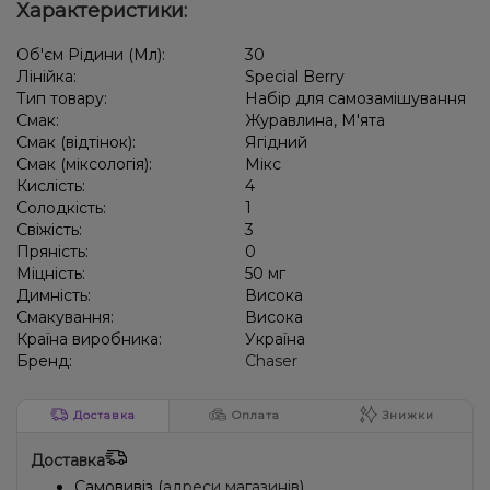
Характеристики:
Об'єм Рідини (Мл):
30
Лінійка:
Special Berry
Тип товару:
Набір для самозамішування
Смак:
Журавлина, М'ята
Смак (відтінок):
Ягідний
Смак (міксологія):
Мікс
Кислість:
4
Солодкість:
1
Свіжість:
3
Пряність:
0
Міцність:
50 мг
Димність:
Висока
Смакування:
Висока
Країна виробника:
Україна
Бренд:
Chaser
Доставка
Оплата
Знижки
Доставка
Самовивіз (
адреси магазинів
)