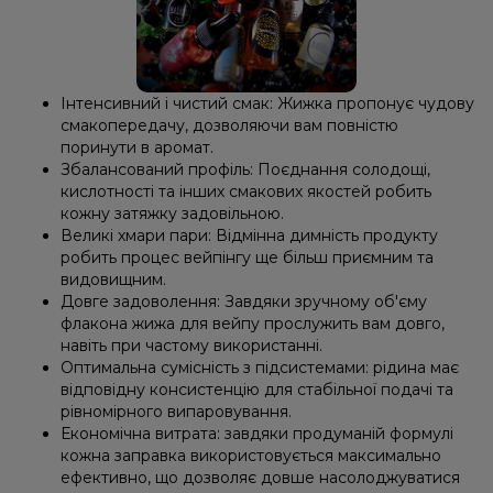
Інтенсивний і чистий смак: Жижка пропонує чудову
смакопередачу, дозволяючи вам повністю
поринути в аромат.
Збалансований профіль: Поєднання солодощі,
кислотності та інших смакових якостей робить
кожну затяжку задовільною.
Великі хмари пари: Відмінна димність продукту
робить процес вейпінгу ще більш приємним та
видовищним.
Довге задоволення: Завдяки зручному об'єму
флакона жижа для вейпу прослужить вам довго,
навіть при частому використанні.
Оптимальна сумісність з підсистемами: рідина має
відповідну консистенцію для стабільної подачі та
рівномірного випаровування.
Економічна витрата: завдяки продуманій формулі
кожна заправка використовується максимально
ефективно, що дозволяє довше насолоджуватися