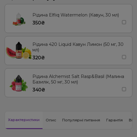
Рідина Elfliq Watermelon (Кавун, 30 мл)
350₴
Рідина 420 Liquid Кавун Лимон (50 мг, 30
мл)
320₴
Рідина Alchemist Salt Rasp&Basil (Малина
Базилік, 50 мг, 30 мл)
340₴
Характеристики
Опис
Популярні питання
Гарантія
Відг