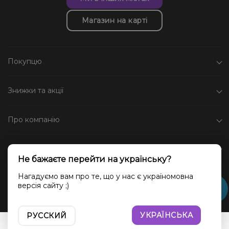
Магазин на карті
Покупцю
Знижки та акції
Про компанію
Каталог
Не бажаєте перейти на українську?
Соціальні мережі
Нагадуємо вам про те, що у нас є україномовна
версія сайту ;)
УКРАЇНСЬКА
РУССКИЙ