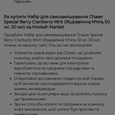
парінням.
Як купити Набір для самозамішування Chaser
Special Berry Cranberry Mint (Журавлина М'ята, 50
мг, 30 мл) на Hookah Market
Придбати Набір для самозамішування Chaser Special
Berry Cranberry Mint (Журавлина М'ята, 50 мг, 30 мл)
можна на нашому сайті. Ось що ми пропонуємо:
Розмаїття смаків рідин від Chaser, що дозволяє
кожному знайти своє ідеальне поєднання.
Гарантуємо, що всі жижі для електронок
виробляються за суворими стандартами та
повністю сертифіковані.
Оперативно доставляємо товари по всій Україні,
щоб ви могли насолоджуватися вашою новою
жижею якнайшвидше.
Вигідні ціни та регулярні акції, які роблять покупку
ще приємнішими.
Зручні способи оплати та підтримка на кожному
етапі замовлення, щоб шопінг був простим та
комфортним.