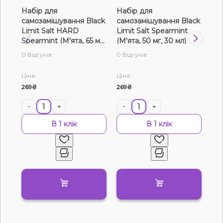
Набір для
Набір для
На
Рідини для електронних сигарет
самозамішування Black
самозамішування Black
са
Limit Salt HARD
Limit Salt Spearmint
Cha
Подарункові набори
Spearmint (М'ята, 65 мг,
(М'ята, 50 мг, 30 мл)
(М'
30 мл)
0 Відгуків
0 Відгуків
0 В
Уцінка
Ціна:
Ціна:
Цін
269₴
269₴
30
-
+
-
+
-
В 1 клік
В 1 клік
Немає у наявності
Артикул:
24421
Набір для самозамішування Chaser Special
Berry Cranberry Mint (Журавлина М'ята, 50
мг, 30 мл)