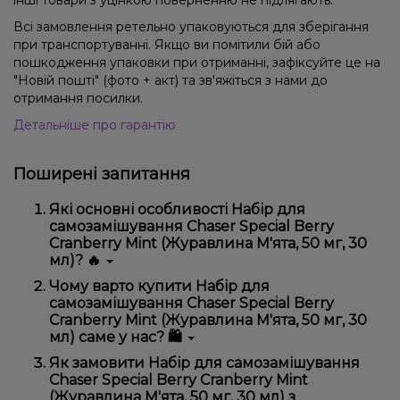
Всі замовлення ретельно упаковуються для зберігання
при транспортуванні. Якщо ви помітили бій або
пошкодження упаковки при отриманні, зафіксуйте це на
"Новій пошті" (фото + акт) та зв'яжіться з нами до
отримання посилки.
Детальніше про гарантію
Поширені запитання
Які основні особливості Набір для
самозамішування Chaser Special Berry
Cranberry Mint (Журавлина М'ята, 50 мг, 30
мл)? 🔥
Набір для самозамішування Chaser Special Berry
Чому варто купити Набір для
Cranberry Mint (Журавлина М'ята, 50 мг, 30 мл)
самозамішування Chaser Special Berry
відрізняється високою якістю, зручністю
Cranberry Mint (Журавлина М'ята, 50 мг, 30
використання та надійністю.
мл) саме у нас? 🛍️
Ми пропонуємо тільки оригінальну продукцію,
Як замовити Набір для самозамішування
широкий асортимент, вигідні ціни та швидку
Chaser Special Berry Cranberry Mint
доставку. Крім того, у нас регулярні акції та знижки
(Журавлина М'ята, 50 мг, 30 мл) з