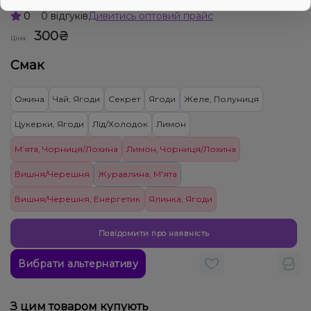
0
0 відгуків
Дивитись оптовий прайс
300₴
Ціна:
Смак
Ожина
Чай, Ягоди
Секрет
Ягоди
Желе, Полуниця
Цукерки, Ягоди
Лід/Холодок
Лимон
М’ята, Чорниця/Лохина
Лимон, Чорниця/Лохина
Вишня/Черешня
Журавлина, М'ята
Вишня/Черешня, Енергетик
Ялинка, Ягоди
Повідомити про наявність
Вибрати альтернативу
З цим товаром купують