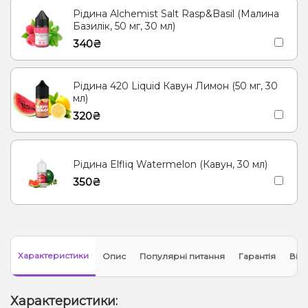
Рідина Alchemist Salt Rasp&Basil (Малина
Базилік, 50 мг, 30 мл)
340₴
Рідина 420 Liquid Кавун Лимон (50 мг, 30
мл)
320₴
Рідина Elfliq Watermelon (Кавун, 30 мл)
350₴
Характеристики
Опис
Популярні питання
Гарантія
Відг
Характеристики: