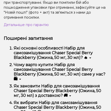
при транспортуванні. Якщо ви помітили бій або
пошкодження упаковки при отриманні, зафіксуйте це на
"Новій пошті" (фото + акт) та зв'яжіться з нами до
отримання посилки.
Детальніше про гарантію
Поширені запитання
Які основні особливості Набір для
самозамішування Chaser Special Berry
Blackberry (Ожина, 50 мг, 30 мл)? 🔥
Набір для самозамішування Chaser Special Berry
Чому варто купити Набір для
Blackberry (Ожина, 50 мг, 30 мл) відрізняється
самозамішування Chaser Special Berry
високою якістю, зручністю використання та
Blackberry (Ожина, 50 мг, 30 мл) саме у нас?
надійністю.
🛍️
Ми пропонуємо тільки оригінальну продукцію,
Як замовити Набір для самозамішування
широкий асортимент, вигідні ціни та швидку
Chaser Special Berry Blackberry (Ожина, 50
доставку. Крім того, у нас регулярні акції та знижки
мг, 30 мл) з доставкою? 🚚
для клієнтів!
Оформити замовлення можна в кілька кліків:
Як вибрати Набір для самозамішування
Chaser Special Berry Blackberry (Ожина, 50
Додайте Набір для самозамішування Chaser