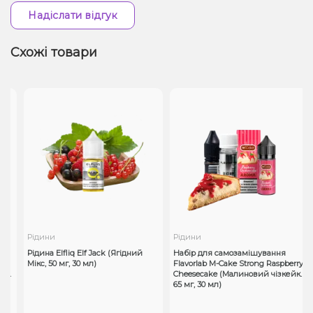
Надіслати відгук
Схожі товари
Рідини
Рідини
Рідина Elfliq Elf Jack (Ягідний
Набір для самозамішування
Мікс, 50 ​​мг, 30 мл)
Flavorlab M-Cake Strong Raspberry
0
Cheesecake (Малиновий чізкейк,
65 мг, 30 мл)