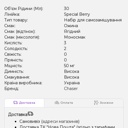
Об'єм Рідини (Мл):
30
Лінійка:
Special Berry
Тип товару:
Набір для самозамішування
Смак:
Ожина
Смак (відтінок):
Ягідний
Смак (міксологія):
Моносмак
Кислість:
3
Солодкість:
2
Свіжість:
0
Пряність:
0
Міцність:
50 мг
Димність:
Висока
Смакування:
Висока
Країна виробника:
Україна
Бренд:
Chaser
Доставка
Оплата
Знижки
Доставка
Самовивіз (
адреси магазинів
)
Доставка ТК "Нова Пошта" (згідно з тарифами