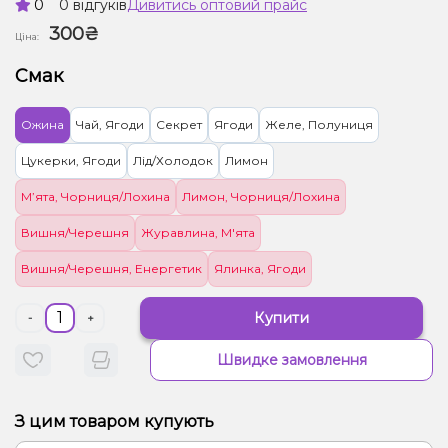
0
0 відгуків
Дивитись оптовий прайс
300₴
Ціна:
Смак
Ожина
Чай, Ягоди
Секрет
Ягоди
Желе, Полуниця
Цукерки, Ягоди
Лід/Холодок
Лимон
М’ята, Чорниця/Лохина
Лимон, Чорниця/Лохина
Вишня/Черешня
Журавлина, М'ята
Вишня/Черешня, Енергетик
Ялинка, Ягоди
Купити
-
+
Швидке замовлення
З цим товаром купують