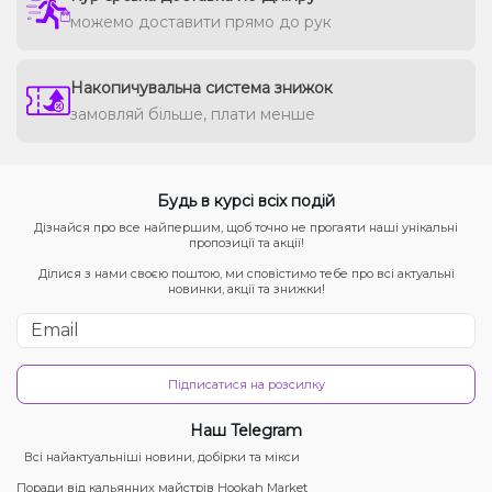
можемо доставити прямо до рук
Накопичувальна система знижок
замовляй більше, плати менше
Будь в курсі всіх подій
Дізнайся про все найпершим, щоб точно не прогаяти наші унікальні
пропозиції та акції!
Ділися з нами своєю поштою, ми сповістимо тебе про всі актуальні
новинки, акції та знижки!
Підписатися на розсилку
Наш Telegram
Всі найактуальніші новини, добірки та мікси
Поради від кальянних майстрів Hookah Market