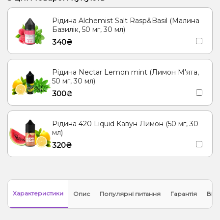
Рідина Alchemist Salt Rasp&Basil (Малина
Базилік, 50 мг, 30 мл)
340₴
Рідина Nectar Lemon mint (Лимон М'ята,
50 мг, 30 мл)
300₴
Рідина 420 Liquid Кавун Лимон (50 мг, 30
мл)
320₴
Характеристики
Опис
Популярні питання
Гарантія
Відг