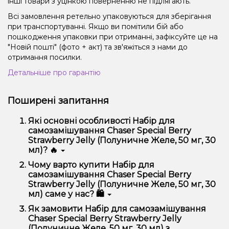
інші товари з уцінкою поверненню не підлягають.
Всі замовлення ретельно упаковуються для зберігання
при транспортуванні. Якщо ви помітили бій або
пошкодження упаковки при отриманні, зафіксуйте це на
"Новій пошті" (фото + акт) та зв'яжіться з нами до
отримання посилки.
Детальніше про гарантію
Поширені запитання
Які основні особливості Набір для
самозамішування Chaser Special Berry
Strawberry Jelly (Полуничне Желе, 50 мг, 30
мл)? 🔥
Набір для самозамішування Chaser Special Berry
Чому варто купити Набір для
Strawberry Jelly (Полуничне Желе, 50 мг, 30 мл)
самозамішування Chaser Special Berry
відрізняється високою якістю, зручністю
Strawberry Jelly (Полуничне Желе, 50 мг, 30
використання та надійністю.
мл) саме у нас? 🛍️
Ми пропонуємо тільки оригінальну продукцію,
Як замовити Набір для самозамішування
широкий асортимент, вигідні ціни та швидку
Chaser Special Berry Strawberry Jelly
доставку. Крім того, у нас регулярні акції та знижки
(Полуничне Желе, 50 мг, 30 мл) з