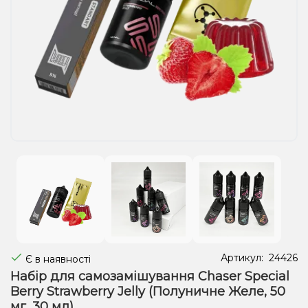
Рідини для електронних сигарет
Подарункові набори
Уцінка
Артикул:
24426
Є в наявності
Набір для самозамішування Chaser Special
Berry Strawberry Jelly (Полуничне Желе, 50
мг, 30 мл)