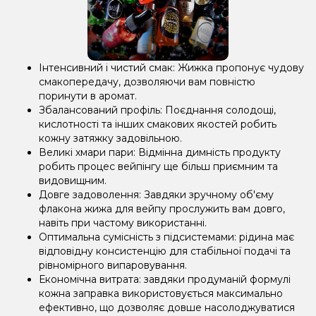
Інтенсивний і чистий смак: Жижка пропонує чудову
смакопередачу, дозволяючи вам повністю
поринути в аромат.
Збалансований профіль: Поєднання солодощі,
кислотності та інших смакових якостей робить
кожну затяжку задовільною.
Великі хмари пари: Відмінна димність продукту
робить процес вейпінгу ще більш приємним та
видовищним.
Довге задоволення: Завдяки зручному об'єму
флакона жижа для вейпу прослужить вам довго,
навіть при частому використанні.
Оптимальна сумісність з підсистемами: рідина має
відповідну консистенцію для стабільної подачі та
рівномірного випаровування.
Економічна витрата: завдяки продуманій формулі
кожна заправка використовується максимально
ефективно, що дозволяє довше насолоджуватися