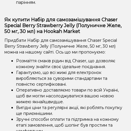
парінням.
Як купити Набір для самозамішування Chaser
Special Berry Strawberry Jelly (Полуничне Желе,
50 мг, 30 мл) на Hookah Market
Придбати Набір для самозамішування Chaser Special
Berry Strawberry Jelly (Полуничне Желе, 50 мг, 30 мл)
можна на нашому сайті. Ось що ми пропонуємо:
Розмаїття смаків рідин від Chaser, що дозволяє
кожному знайти своє ідеальне поєднання.
Гарантуємо, що всі жижі для електронок
виробляються за суворими стандартами та
повністю сертифіковані.
Оперативно доставляємо товари по всій Україні,
щоб ви могли насолоджуватися вашою новою
жижею якнайшвидше.
Вигідні ціни та регулярні акції, які роблять покупку
ще приємнішими.
Зручні способи оплати та підтримка на кожному
етапі замовлення, щоб шопінг був простим та
комфортним.