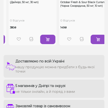
,
(Дайкірі, 50 мг, 30 мл)
Octobar Fresh & Sour Black Currant
(Чорна Смородина, 50 мг, 10 мл)
0 Відгуків
0 Відгуків
380₴
149₴
Доставляємо по всій Україні
нашу продукцію можна придбати з будь-якої
точки
5 магазинів у Дніпрі та окрузі
не тільки онлайн, а й поряд з вами
Замовляй товар із самовивозом