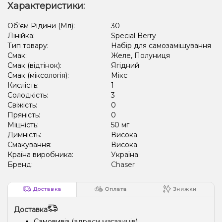
Характеристики:
Об'єм Рідини (Мл):
30
Лінійка:
Special Berry
Тип товару:
Набір для самозамішування
Смак:
Желе, Полуниця
Смак (відтінок):
Ягідний
Смак (міксологія):
Мікс
Кислість:
1
Солодкість:
3
Свіжість:
0
Пряність:
0
Міцність:
50 мг
Димність:
Висока
Смакування:
Висока
Країна виробника:
Україна
Бренд:
Chaser
Доставка
Оплата
Знижки
Доставка
Самовивіз (
адреси магазинів
)