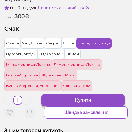
0
0 відгуків
Дивитись оптовий прайс
300₴
Ціна:
Смак
Ожина
Чай, Ягоди
Секрет
Ягоди
Желе, Полуниця
Цукерки, Ягоди
Лід/Холодок
Лимон
М’ята, Чорниця/Лохина
Лимон, Чорниця/Лохина
Вишня/Черешня
Журавлина, М'ята
Вишня/Черешня, Енергетик
Ялинка, Ягоди
Купити
-
+
Швидке замовлення
З цим товаром купують