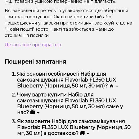
інші товари з уцінкою поверненню не підлягають.
Всі замовлення ретельно упаковуються для зберігання
при транспортуванні. Якщо ви помітили бій або
пошкодження упаковки при отриманні, зафіксуйте це на
"Новій пошті" (фото + акт) та зв'яжіться з нами до
отримання посилки.
Детальніше про гарантію
Поширені запитання
Які основні особливості Набір для
самозамішування Flavorlab FL350 LUX
Blueberry (Чорниця, 50 мг, 30 мл)? 🔥
Набір для самозамішування Flavorlab FL350 LUX
Чому варто купити Набір для
Blueberry (Чорниця, 50 мг, 30 мл) відрізняється
самозамішування Flavorlab FL350 LUX
високою якістю, зручністю використання та
Blueberry (Чорниця, 50 мг, 30 мл) саме у
надійністю.
нас? 🛍️
Ми пропонуємо тільки оригінальну продукцію,
Як замовити Набір для самозамішування
широкий асортимент, вигідні ціни та швидку
Flavorlab FL350 LUX Blueberry (Чорниця, 50
доставку. Крім того, у нас регулярні акції та знижки
мг, 30 мл) з доставкою? 🚚
для клієнтів!