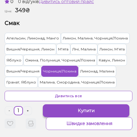
0
0 відгуків
Дивитись оптовий прайс
349₴
Ціна:
Смак
Апельсин, Лимонад, Манго
Лимон, Малина, Чорниця/Лохина
Вишня/Черешня, Лимон
М'ята
Лічі, Малина
Лимон, М'ята
Яблуко
Ожина, Полуниця, Чорниця/Лохина
Кавун, Лимон
Вишня/Черешня
Чорниця/Лохина
Лимонад, Малина
Гранат, Яблуко
Малина, Смородина, Чорниця/Лохина
Банан, Яблуко
Дивитись все
Купити
-
+
Швидке замовлення