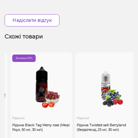
Надіслати відгук
Схожі товари
Знижка 15%
Рідини
Рідини
t
Рідина Black Tag Merry rose (Мері
Рідина Twisted salt Berryland
Роуз, 50 мг, 30 мл)
(Берріленд, 25 мг, 30 мл)