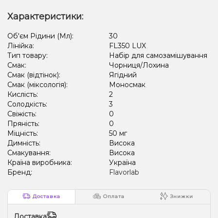
Характеристики:
Об'єм Рідини (Мл):
30
Лінійка:
FL350 LUX
Тип товару:
Набір для самозамішування
Смак:
Чорниця/Лохина
Смак (відтінок):
Ягідний
Смак (міксологія):
Моносмак
Кислість:
2
Солодкість:
3
Свіжість:
0
Пряність:
0
Міцність:
50 мг
Димність:
Висока
Смакування:
Висока
Країна виробника:
Україна
Бренд:
Flavorlab
Доставка
Оплата
Знижки
Доставка