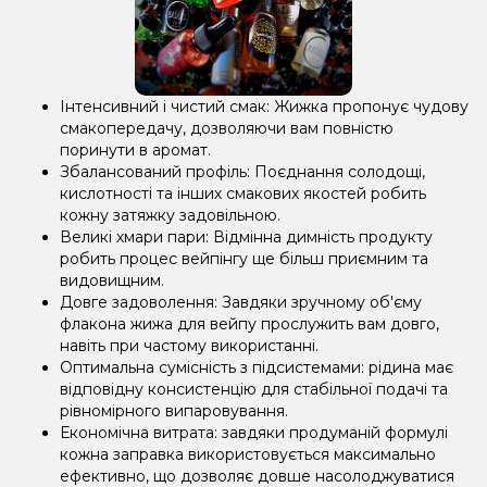
Інтенсивний і чистий смак: Жижка пропонує чудову
смакопередачу, дозволяючи вам повністю
поринути в аромат.
Збалансований профіль: Поєднання солодощі,
кислотності та інших смакових якостей робить
кожну затяжку задовільною.
Великі хмари пари: Відмінна димність продукту
робить процес вейпінгу ще більш приємним та
видовищним.
Довге задоволення: Завдяки зручному об'єму
флакона жижа для вейпу прослужить вам довго,
навіть при частому використанні.
Оптимальна сумісність з підсистемами: рідина має
відповідну консистенцію для стабільної подачі та
рівномірного випаровування.
Економічна витрата: завдяки продуманій формулі
кожна заправка використовується максимально
ефективно, що дозволяє довше насолоджуватися