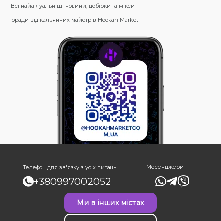
Всі найактуальніші новини, добірки та мікси
Поради від кальянних майстрів Hookah Market
Месенджери
Телефон для зв'язку з усіх питань
+380997002052
Ми в інших містах