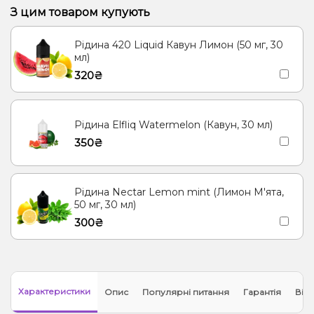
З цим товаром купують
Рідина 420 Liquid Кавун Лимон (50 мг, 30
мл)
320₴
Рідина Elfliq Watermelon (Кавун, 30 мл)
350₴
Рідина Nectar Lemon mint (Лимон М'ята,
50 мг, 30 мл)
300₴
Характеристики
Опис
Популярні питання
Гарантія
Відг