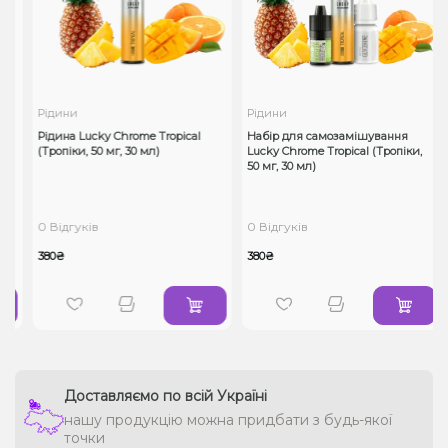
Рідини
Рідини
н
Рідина Lucky Chrome Tropical
Набір для самозамішування
(Тропіки, 50 мг, 30 мл)
Lucky Chrome Tropical (Тропіки,
50 мг, 30 мл)
0 Відгуків
0 Відгуків
380₴
380₴
Доставляємо по всій Україні
нашу продукцію можна придбати з будь-якої
точки