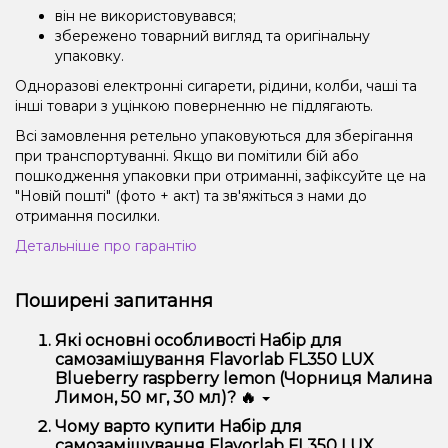
він не використовувався;
збережено товарний вигляд та оригінальну
упаковку.
Одноразові електронні сигарети, рідини, колби, чаші та
інші товари з уцінкою поверненню не підлягають.
Всі замовлення ретельно упаковуються для зберігання
при транспортуванні. Якщо ви помітили бій або
пошкодження упаковки при отриманні, зафіксуйте це на
"Новій пошті" (фото + акт) та зв'яжіться з нами до
отримання посилки.
Детальніше про гарантію
Поширені запитання
Які основні особливості Набір для
самозамішування Flavorlab FL350 LUX
Blueberry raspberry lemon (Чорниця Малина
Лимон, 50 мг, 30 мл)? 🔥
Набір для самозамішування Flavorlab FL350 LUX
Чому варто купити Набір для
Blueberry raspberry lemon (Чорниця Малина Лимон,
самозамішування Flavorlab FL350 LUX