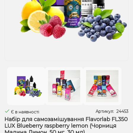
Рідини для електронних сигарет
Подарункові набори
Уцінка
Артикул:
24453
Є в наявності
Набір для самозамішування Flavorlab FL350
LUX Blueberry raspberry lemon (Чорниця
Малина Лимон, 50 мг, 30 мл)