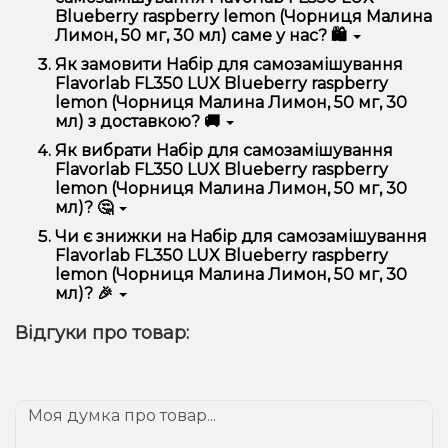
50 мг, 30 мл) відрізняється високою якістю,
Blueberry raspberry lemon (Чорниця Малина
зручністю використання та надійністю.
Лимон, 50 мг, 30 мл) саме у нас? 🛍️
Ми пропонуємо тільки оригінальну продукцію,
Як замовити Набір для самозамішування
широкий асортимент, вигідні ціни та швидку
Flavorlab FL350 LUX Blueberry raspberry
доставку. Крім того, у нас регулярні акції та знижки
lemon (Чорниця Малина Лимон, 50 мг, 30
для клієнтів!
мл) з доставкою? 🚚
Оформити замовлення можна в кілька кліків:
Як вибрати Набір для самозамішування
Flavorlab FL350 LUX Blueberry raspberry
Додайте Набір для самозамішування Flavorlab
lemon (Чорниця Малина Лимон, 50 мг, 30
FL350 LUX Blueberry raspberry lemon (Чорниця
мл)? 🤔
Малина Лимон, 50 мг, 30 мл) до кошика.
Перейдіть до оформлення замовлення.
Вибір залежить від ваших уподобань – наприклад,
Чи є знижки на Набір для самозамішування
Виберіть зручний спосіб оплати та доставки.
якщо це кальян, враховуйте розмір, матеріал та тип
Flavorlab FL350 LUX Blueberry raspberry
чаші, якщо вейп – потужність та смак. Наші
Підтвердіть замовлення – ми швидко
lemon (Чорниця Малина Лимон, 50 мг, 30
менеджери допоможуть підібрати ідеальний
надішлемо його вам!
мл)? 🎉
варіант.
Доставка доступна по всій Україні, терміни
Так! Ми регулярно проводимо акції та пропонуємо
залежать від вашого розташування.
Відгуки про товар:
спеціальні пропозиції. Слідкуйте за оновленнями на
сайті та в нашому телеграм-каналі, щоб не
проґавити вигідні пропозиції!