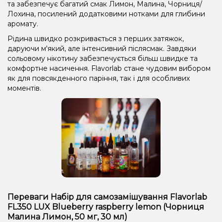
та забезпечує багатий смак Лимон, Малина, Чорниця/
Лохина, посилений додатковими нотками для глибини
аромату.
Рідина швидко розкривається з перших затяжок,
даруючи м'який, але інтенсивний післясмак. Завдяки
сольовому нікотину забезпечується більш швидке та
комфортне насичення. Flavorlab стане чудовим вибором
як для повсякденного паріння, так і для особливих
моментів.
Переваги Набір для самозамішування Flavorlab
FL350 LUX Blueberry raspberry lemon (Чорниця
Малина Лимон, 50 мг, 30 мл)