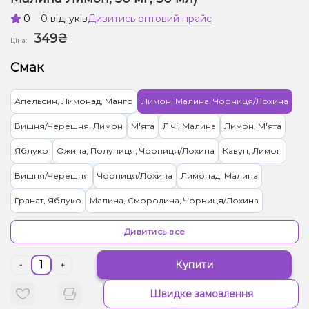
0
0 відгуків
Дивитись оптовий прайс
349₴
Ціна:
Смак
Апельсин, Лимонад, Манго
Лимон, Малина, Чорниця/Лохина
Вишня/Черешня, Лимон
М'ята
Лічі, Малина
Лимон, М'ята
Яблуко
Ожина, Полуниця, Чорниця/Лохина
Кавун, Лимон
Вишня/Черешня
Чорниця/Лохина
Лимонад, Малина
Гранат, Яблуко
Малина, Смородина, Чорниця/Лохина
Банан, Яблуко
Дивитись все
Купити
-
+
Швидке замовлення