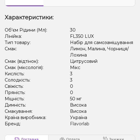
Характеристики:
Об'єм Рідини (Мл):
30
Лінійка:
FL350 LUX
Тип товару:
Набір для самозамішування
Смак:
Лимон, Малина, Чорниця/
Лохина
Смак (відтінок):
Цитрусовий
Смак (міксологія):
Мікс
Кислість:
3
Солодкість:
3
Свіжість:
0
Пряність:
0
Міцність:
50 мг
Димність:
Висока
Смакування:
Висока
Країна виробника:
Україна
Бренд:
Flavorlab
Доставка
Оплата
Знижки