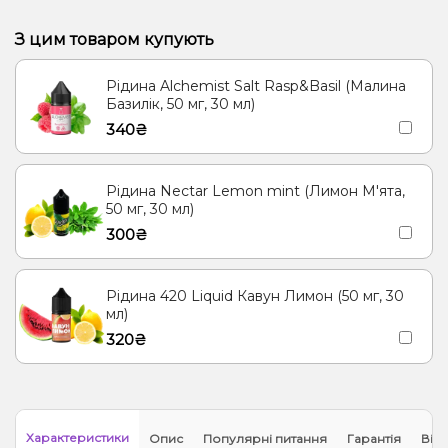
З цим товаром купують
Рідина Alchemist Salt Rasp&Basil (Малина
Базилік, 50 мг, 30 мл)
340₴
Рідина Nectar Lemon mint (Лимон М'ята,
50 мг, 30 мл)
300₴
Рідина 420 Liquid Кавун Лимон (50 мг, 30
мл)
320₴
Характеристики
Опис
Популярні питання
Гарантія
Відг