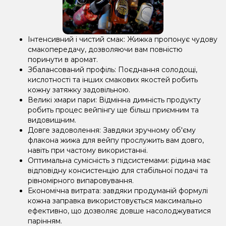
Інтенсивний і чистий смак: Жижка пропонує чудову
смакопередачу, дозволяючи вам повністю
поринути в аромат.
Збалансований профіль: Поєднання солодощі,
кислотності та інших смакових якостей робить
кожну затяжку задовільною.
Великі хмари пари: Відмінна димність продукту
робить процес вейпінгу ще більш приємним та
видовищним.
Довге задоволення: Завдяки зручному об'єму
флакона жижа для вейпу прослужить вам довго,
навіть при частому використанні.
Оптимальна сумісність з підсистемами: рідина має
відповідну консистенцію для стабільної подачі та
рівномірного випаровування.
Економічна витрата: завдяки продуманій формулі
кожна заправка використовується максимально
ефективно, що дозволяє довше насолоджуватися
парінням.