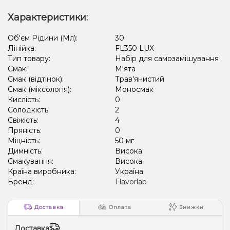
Характеристики:
Об'єм Рідини (Мл):
30
Лінійка:
FL350 LUX
Тип товару:
Набір для самозамішування
Смак:
М'ята
Смак (відтінок):
Трав'янистий
Смак (міксологія):
Моносмак
Кислість:
0
Солодкість:
2
Свіжість:
4
Пряність:
0
Міцність:
50 мг
Димність:
Висока
Смакування:
Висока
Країна виробника:
Україна
Бренд:
Flavorlab
Доставка
Оплата
Знижки
Доставка