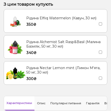
З цим товаром купують
Рідина Elfliq Watermelon (Кавун, 30 мл)
350₴
Рідина Alchemist Salt Rasp&Basil (Малина
Базилік, 50 мг, 30 мл)
340₴
Рідина Nectar Lemon mint (Лимон М'ята,
50 мг, 30 мл)
300₴
Характеристики
Опис
Популярні питання
Гарантія
Відг