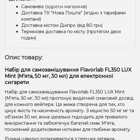
Самовивіз (
адреси магазинів
)
Доставка ТК "Нова Пошта" (згідно з тарифами
компанії)
Доставка містом Дніпро (від 80 грн)
Термінова доставка по місту (протягом двох
годин)
Опис товару:
Набір для самозамішування Flavorlab FL350 LUX
Mint (М'ята, 50 мг, 30 мл) для електронної
сигарети
Набір для самозамішування Flavorlab FL350 LUX Mint
(М'ята, 50 мг, 30 мл) пропонує видатний смаковий досвід
для кожного вейпера. Ця жижа створена для тих, хто
цінує якість та насиченість аромату. З міцністю 50 мг мг та
об'ємом 30 мл, вона ідеально підходить для тривалого
використання та забезпечує багатий смак М'ята,
посилений додатковими нотками для глибини аромату.
Рідина швидко розкривається з перших затяжок,