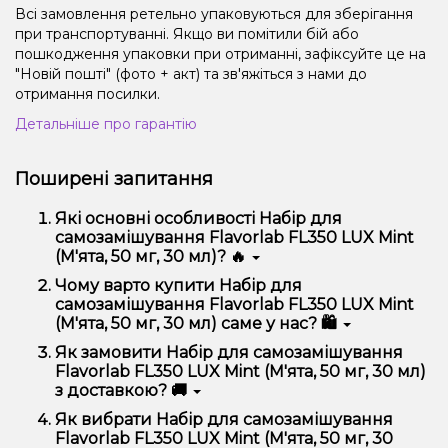
Всі замовлення ретельно упаковуються для зберігання
при транспортуванні. Якщо ви помітили бій або
пошкодження упаковки при отриманні, зафіксуйте це на
"Новій пошті" (фото + акт) та зв'яжіться з нами до
отримання посилки.
Детальніше про гарантію
Поширені запитання
Які основні особливості Набір для
самозамішування Flavorlab FL350 LUX Mint
(М'ята, 50 мг, 30 мл)? 🔥
Набір для самозамішування Flavorlab FL350 LUX
Чому варто купити Набір для
Mint (М'ята, 50 мг, 30 мл) відрізняється високою
самозамішування Flavorlab FL350 LUX Mint
якістю, зручністю використання та надійністю.
(М'ята, 50 мг, 30 мл) саме у нас? 🛍️
Ми пропонуємо тільки оригінальну продукцію,
Як замовити Набір для самозамішування
широкий асортимент, вигідні ціни та швидку
Flavorlab FL350 LUX Mint (М'ята, 50 мг, 30 мл)
доставку. Крім того, у нас регулярні акції та знижки
з доставкою? 🚚
для клієнтів!
Оформити замовлення можна в кілька кліків:
Як вибрати Набір для самозамішування
Flavorlab FL350 LUX Mint (М'ята, 50 мг, 30
Додайте Набір для самозамішування Flavorlab