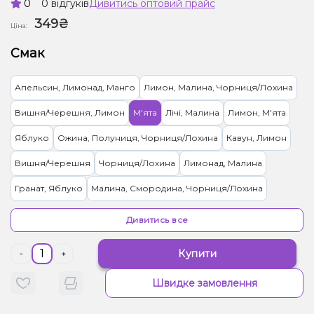
0
0 відгуків
Дивитись оптовий прайс
349₴
Ціна:
Смак
Апельсин, Лимонад, Манго
Лимон, Малина, Чорниця/Лохина
Вишня/Черешня, Лимон
М'ята
Лічі, Малина
Лимон, М'ята
Яблуко
Ожина, Полуниця, Чорниця/Лохина
Кавун, Лимон
Вишня/Черешня
Чорниця/Лохина
Лимонад, Малина
Гранат, Яблуко
Малина, Смородина, Чорниця/Лохина
Банан, Яблуко
Дивитись все
Купити
-
+
Швидке замовлення