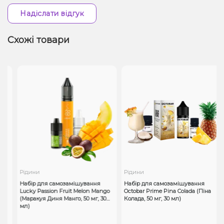
Надіслати відгук
Схожі товари
Рідини
Рідини
н
Набір для самозамішування
Набір для самозамішування
Lucky Passion Fruit Melon Mango
Octobar Prime Pina Colada (Піна
(Маракуя Диня Манго, 50 мг, 30
Колада, 50 мг, 30 мл)
мл)