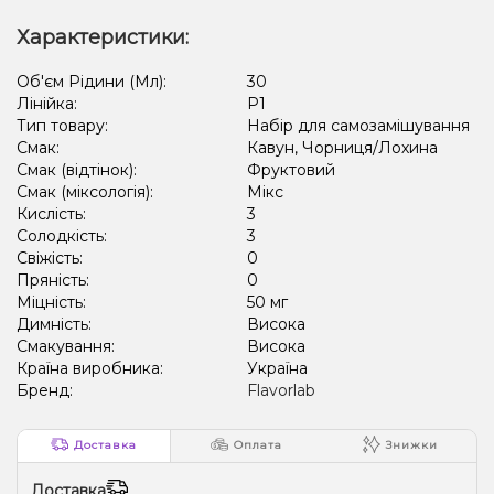
Характеристики:
Об'єм Рідини (Мл):
30
Лінійка:
P1
Тип товару:
Набір для самозамішування
Смак:
Кавун, Чорниця/Лохина
Смак (відтінок):
Фруктовий
Смак (міксологія):
Мікс
Кислість:
3
Солодкість:
3
Свіжість:
0
Пряність:
0
Міцність:
50 мг
Димність:
Висока
Смакування:
Висока
Країна виробника:
Україна
Бренд:
Flavorlab
Доставка
Оплата
Знижки
Доставка