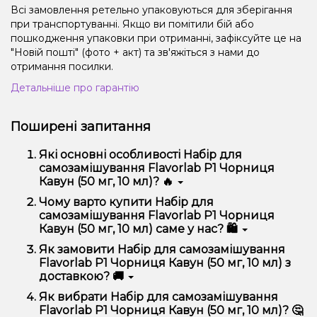
Всі замовлення ретельно упаковуються для зберігання
при транспортуванні. Якщо ви помітили бій або
пошкодження упаковки при отриманні, зафіксуйте це на
"Новій пошті" (фото + акт) та зв'яжіться з нами до
отримання посилки.
Детальніше про гарантію
Поширені запитання
Які основні особливості Набір для
самозамішування Flavorlab Р1 Чорниця
Кавун (50 мг, 10 мл)? 🔥
Набір для самозамішування Flavorlab Р1 Чорниця
Чому варто купити Набір для
Кавун (50 мг, 10 мл) відрізняється високою якістю,
самозамішування Flavorlab Р1 Чорниця
зручністю використання та надійністю.
Кавун (50 мг, 10 мл) саме у нас? 🛍️
Ми пропонуємо тільки оригінальну продукцію,
Як замовити Набір для самозамішування
широкий асортимент, вигідні ціни та швидку
Flavorlab Р1 Чорниця Кавун (50 мг, 10 мл) з
доставку. Крім того, у нас регулярні акції та знижки
доставкою? 🚚
для клієнтів!
Оформити замовлення можна в кілька кліків:
Як вибрати Набір для самозамішування
Flavorlab Р1 Чорниця Кавун (50 мг, 10 мл)? 🤔
Додайте Набір для самозамішування Flavorlab