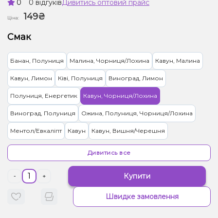
0
0 відгуків
Дивитись оптовий прайс
149₴
Ціна:
Смак
Банан, Полуниця
Малина, Чорниця/Лохина
Кавун, Малина
Кавун, Лимон
Ківі, Полуниця
Виноград, Лимон
Полуниця, Енергетик
Кавун, Чорниця/Лохина
Виноград, Полуниця
Ожина, Полуниця, Чорниця/Лохина
Ментол/Евкаліпт
Кавун
Кавун, Вишня/Черешня
Виноград, М'ята
Тютюн
Ківі, Яблуко
Горілка, Лайм
Дивитись все
Лимон, Пиво
Капучіно
Персик, Чай
Купити
-
+
Швидке замовлення