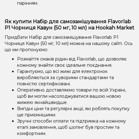
парінням.
Як купити Набір для самозамішування Flavorlab
Р1 Чорниця Кавун (50 мг, 10 мл) на Hookah Market
Придбати Набір для самозамішування Flavorlab Р1
Чорниця Кавун (50 мг, 10 мл) можна на нашому сайті. Ось
що ми пропонуємо:
Розмаїття смаків рідин від Flavorlab, що дозволяє
кожному знайти своє ідеальне поєднання.
Гарантуємо, що всі жижі для електронок
виробляються за суворими стандартами та
повністю сертифіковані.
Оперативно доставляємо товари по всій Україні,
щоб ви могли насолоджуватися вашою новою
жижею якнайшвидше.
Вигідні ціни та регулярні акції, які роблять покупку
ще приємнішими.
Зручні способи оплати та підтримка на кожному
етапі замовлення, щоб шопінг був простим та
комфортним.