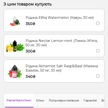
З цим товаром купують
Рідина Elfliq Watermelon (Кавун, 30 мл)
350₴
Рідина Nectar Lemon mint (Лимон М'ята,
50 мг, 30 мл)
300₴
Рідина Alchemist Salt Rasp&Basil (Малина
Базилік, 50 мг, 30 мл)
340₴
Характеристики
Опис
Популярні питання
Гарантія
Відг