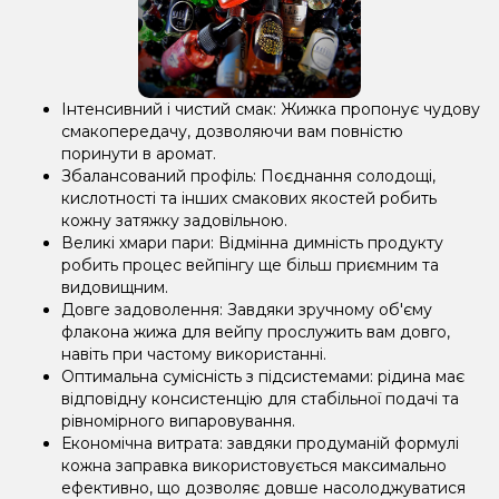
Інтенсивний і чистий смак: Жижка пропонує чудову
смакопередачу, дозволяючи вам повністю
поринути в аромат.
Збалансований профіль: Поєднання солодощі,
кислотності та інших смакових якостей робить
кожну затяжку задовільною.
Великі хмари пари: Відмінна димність продукту
робить процес вейпінгу ще більш приємним та
видовищним.
Довге задоволення: Завдяки зручному об'єму
флакона жижа для вейпу прослужить вам довго,
навіть при частому використанні.
Оптимальна сумісність з підсистемами: рідина має
відповідну консистенцію для стабільної подачі та
рівномірного випаровування.
Економічна витрата: завдяки продуманій формулі
кожна заправка використовується максимально
ефективно, що дозволяє довше насолоджуватися