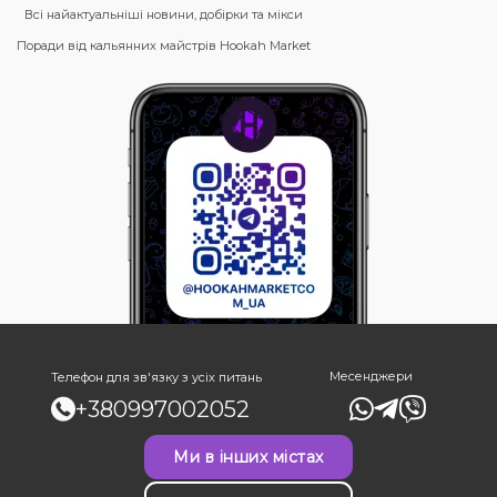
Всі найактуальніші новини, добірки та мікси
Поради від кальянних майстрів Hookah Market
Месенджери
Телефон для зв'язку з усіх питань
+380997002052
Ми в інших містах