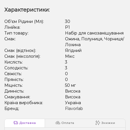
Характеристики:
Об'єм Рідини (Мл):
30
Лінійка:
P1
Тип товару:
Набір для самозамішування
Смак:
Ожина, Полуниця, Чорниця/
Лохина
Смак (відтінок):
Ягідний
Смак (міксологія):
Мікс
Кислість:
3
Солодкість:
3
Свіжість:
0
Пряність:
0
Міцність:
50 мг
Димність:
Висока
Смакування:
Висока
Країна виробника:
Україна
Бренд:
Flavorlab
Доставка
Оплата
Знижки