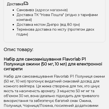
Доставка
Самовивіз (
адреси магазинів
)
Доставка ТК "Нова Пошта" (згідно з тарифами
компанії)
Доставка містом Дніпро (від 80 грн)
Термінова доставка по місту (протягом двох
годин)
Опис товару:
Набір для самозамішування Flavorlab Р1
Полуниця ожини (50 мг, 10 мл) для електронної
сигарети
Набір для самозамішування Flavorlab Р1 Полуниця ожини
(50 мг, 10 мл) пропонує видатний смаковий досвід для
кожного вейпера. Ця жижа створена для тих, хто цінує
якість та насиченість аромату. З міцністю 50 мг мг та
об'ємом 30 мл, вона ідеально підходить для тривалого
використання та забезпечує багатий смак Ожина,
Полуниця, Чорниця/Лохина, посилений додатковими