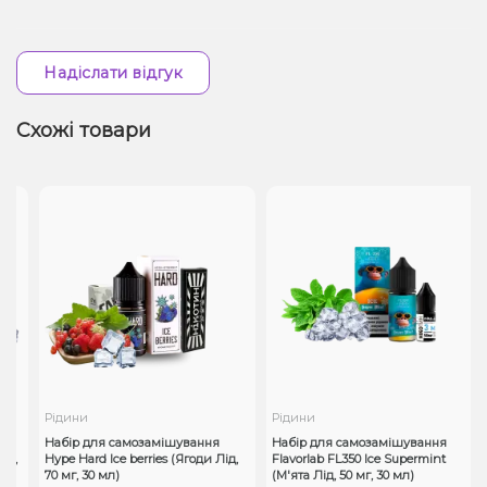
Надіслати відгук
Схожі товари
Рідини
Рідини
Набір для самозамішування
Набір для самозамішування
з,
Hype Hard Ice berries (Ягоди Лід,
Flavorlab FL350 Ice Supermint
70 мг, 30 мл)
(М'ята Лід, 50 мг, 30 мл)