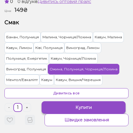
0
0 відгуків
Дивитись оптовий прайс
149₴
Ціна:
Смак
Банан, Полуниця
Малина, Чорниця/Лохина
Кавун, Малина
Кавун, Лимон
Ківі, Полуниця
Виноград, Лимон
Полуниця, Енергетик
Кавун, Чорниця/Лохина
Виноград, Полуниця
Ожина, Полуниця, Чорниця/Лохина
Ментол/Евкаліпт
Кавун
Кавун, Вишня/Черешня
Виноград, М'ята
Тютюн
Ківі, Яблуко
Горілка, Лайм
Дивитись все
Лимон, Пиво
Капучіно
Персик, Чай
Купити
-
+
Швидке замовлення