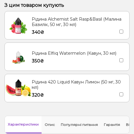
З цим товаром купують
Рідина Alchemist Salt Rasp&Basil (Малина
Базилік, 50 мг, 30 мл)
340₴
Рідина Elfliq Watermelon (Кавун, 30 мл)
350₴
Рідина 420 Liquid Кавун Лимон (50 мг, 30
мл)
320₴
Характеристики
Опис
Популярні питання
Гарантія
Відг