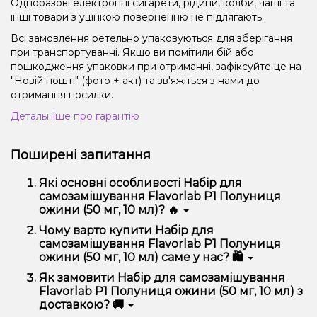
Одноразові електронні сигарети, рідини, колби, чаші та
інші товари з уцінкою поверненню не підлягають.
Всі замовлення ретельно упаковуються для зберігання
при транспортуванні. Якщо ви помітили бій або
пошкодження упаковки при отриманні, зафіксуйте це на
"Новій пошті" (фото + акт) та зв'яжіться з нами до
отримання посилки.
Детальніше про гарантію
Поширені запитання
Які основні особливості Набір для
самозамішування Flavorlab Р1 Полуниця
ожини (50 мг, 10 мл)? 🔥
Набір для самозамішування Flavorlab Р1 Полуниця
Чому варто купити Набір для
ожини (50 мг, 10 мл) відрізняється високою якістю,
самозамішування Flavorlab Р1 Полуниця
зручністю використання та надійністю.
ожини (50 мг, 10 мл) саме у нас? 🛍️
Ми пропонуємо тільки оригінальну продукцію,
Як замовити Набір для самозамішування
широкий асортимент, вигідні ціни та швидку
Flavorlab Р1 Полуниця ожини (50 мг, 10 мл) з
доставку. Крім того, у нас регулярні акції та знижки
доставкою? 🚚
для клієнтів!