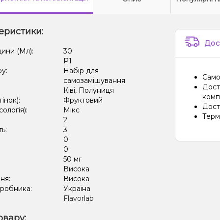
еристики:
Дос
дини (Мл):
30
P1
ру:
Набір для
Само
самозамішування
Дост
Ківі, Полуниця
компа
тінок):
Фруктовий
Дост
сологія):
Мікс
Терм
2
ть:
3
0
:
0
50 мг
:
Висока
ня:
Висока
иробника:
Україна
Flavorlab
овару: