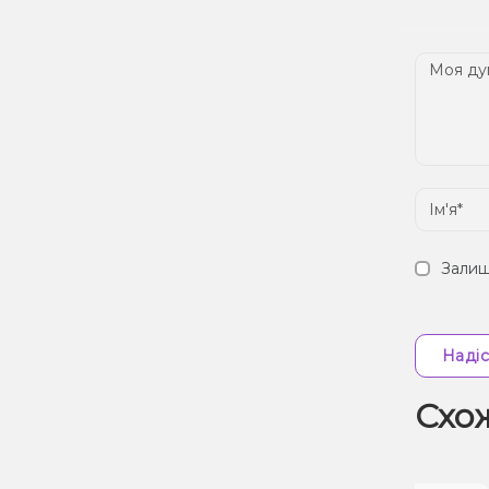
Дос
Залиш
Надіс
Схо