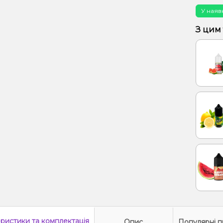
У наяв
З цим
еристики
та комплектація
Опис
Популярні п