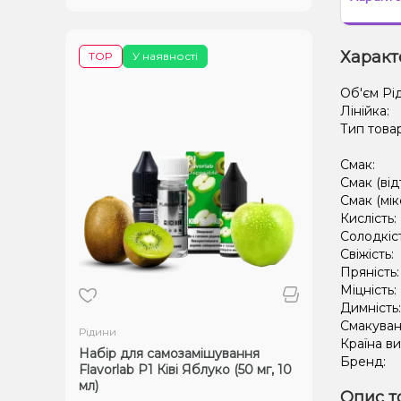
Характ
TOP
У наявності
Об'єм Рі
Лінійка:
Тип това
Смак:
Смак (від
Смак (мік
Кислість:
Солодкіс
Свіжість:
Пряність
Міцність:
Димність
Смакуван
Рідини
Країна в
Набір для самозамішування
Бренд:
Flavorlab Р1 Ківі Яблуко (50 мг, 10
мл)
Опис т