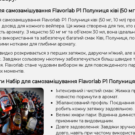
ля самозамішування Flavorlab Р1 Полуниця ківі (50 мг
 самозамішування Flavorlab Р1 Полуниця ківі (50 мг, 10 мл) п
досвід для кожного вейпера. Ця жижа створена для тих, хто ц
ть аромату. З міцністю 50 мг мг та об'ємом 30 мл, вона ідеаль
о використання та забезпечує багатий смак Ківі, Полуниця, п
ими нотками для глибини аромату.
видко розкривається з перших затяжок, даруючи м'який, але 
к. Завдяки сольовому нікотину забезпечується більш швидке 
. Flavorlab стане чудовим вибором як для повсякденного парі
х моментів.
и Набір для самозамішування Flavorlab Р1 Полуниця кі
Інтенсивний і чистий смак: Жижка 
повністю поринути в аромат.
Збалансований профіль: Поєднання 
робить кожну затяжку задовільною.
Великі хмари пари: Відмінна димніс
приємним та видовищним.
Довге задоволення: Завдяки зручно
довго, навіть при частому використа