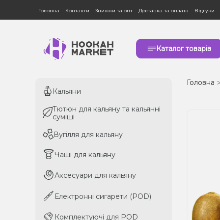
Головна
Контакти
Знижки та опт
Доставка та оплата
Відгуки
Каталог товарів
Головна
Кальяни
Кальяни
Тютюн для кальяну та кальянні
Тютюн для кальяну та кальянні
суміші
суміші
Вугілля для кальяну
Вугілля для кальяну
Чаші для кальяну
Чаші для кальяну
Аксесуари для кальяну
Аксесуари для кальяну
Електронні сигарети (POD)
Електронні сигарети (POD)
Комплектуючі для POD
Комплектуючі для POD