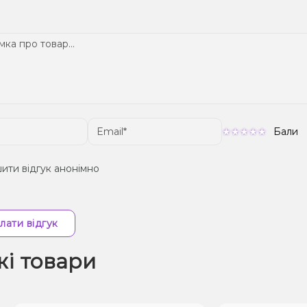
Підтвердіть замовлення – ми швидко надішлемо його вам!
тавка доступна по всій Україні, терміни залежать від вашого 
Бали
ити відгук анонімно
лати відгук
жі товари