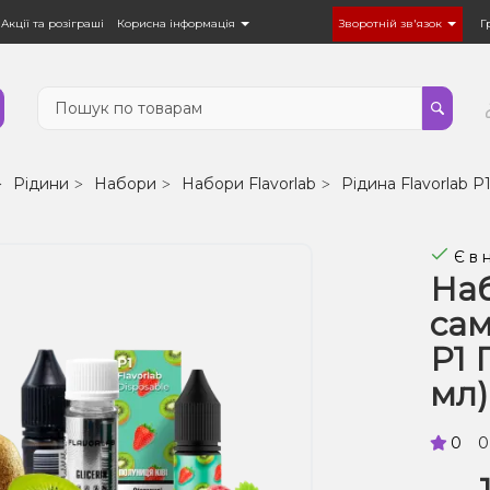
Акції та розіграші
Корисна інформація
Зворотній зв'язок
Г
Рідини
Набори
Набори Flavorlab
Рідина Flavorlab P
Є в 
Наб
сам
Р1 
мл)
0
0