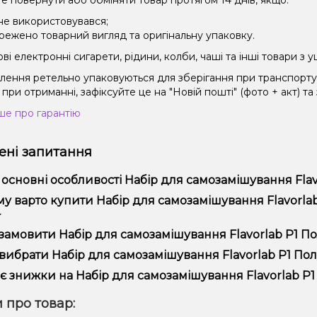
е повернути або обміняти товар протягом 14 днів, якщо:
 не використовувався;
режено товарний вигляд та оригінальну упаковку.
і електронні сигарети, рідини, колби, чаші та інші товари з
влення ретельно упаковуються для зберігання при транспорт
при отриманні, зафіксуйте це на "Новій пошті" (фото + акт) та
ше про гарантію
ні запитання
 основні особливості Набір для самозамішування Flavor
ір для самозамішування Flavorlab Р1 Полуниця ківі (50 мг, 10 м
у варто купити Набір для самозамішування Flavorlab Р
ористання та надійністю.
пропонуємо тільки оригінальну продукцію, широкий асортимент,
замовити Набір для самозамішування Flavorlab Р1 Полу
лярні акції та знижки для клієнтів!
рмити замовлення можна в кілька кліків:
вибрати Набір для самозамішування Flavorlab Р1 Полун
Додайте Набір для самозамішування Flavorlab Р1 Полуниця кі
ір залежить від ваших уподобань – наприклад, якщо це кальян,
є знижки на Набір для самозамішування Flavorlab Р1 П
п – потужність та смак. Наші менеджери допоможуть підібрати
Перейдіть до оформлення замовлення.
! Ми регулярно проводимо акції та пропонуємо спеціальні проп
 про товар:
Виберіть зручний спосіб оплати та доставки.
ому телеграм-каналі, щоб не проґавити вигідні пропозиції!