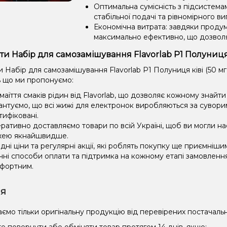
Оптимальна сумісність з підсистема
стабільної подачі та рівномірного в
Економічна витрата: завдяки проду
максимально ефективно, що дозвол
ти Набір для самозамішування Flavorlab Р1 Полуниця к
Набір для самозамішування Flavorlab Р1 Полуниця ківі (50 мг
ь що ми пропонуємо:
маїття смаків рідин від Flavorlab, що дозволяє кожному знайт
антуємо, що всі жижі для електронок виробляються за сувори
тифіковані.
ративно доставляємо товари по всій Україні, щоб ви могли 
ею якнайшвидше.
ідні ціни та регулярні акції, які роблять покупку ще приємніши
чні способи оплати та підтримка на кожному етапі замовленн
фортним.
ія
ємо тільки оригінальну продукцію від перевірених постачальн