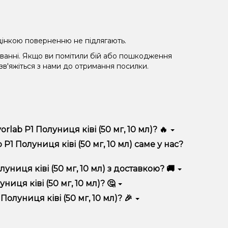
 уцінкою поверненню не підлягають.
уванні. Якщо ви помітили бій або пошкодження
 зв'яжіться з нами до отримання посилки.
lab Р1 Полуниця ківі (50 мг, 10 мл)? 🔥
л) відрізняється високою якістю, зручністю
1 Полуниця ківі (50 мг, 10 мл) саме у нас?
 вигідні ціни та швидку доставку. Крім того, у нас
ниця ківі (50 мг, 10 мл) з доставкою? 🚚
иця ківі (50 мг, 10 мл)? 🤔
ві (50 мг, 10 мл) до кошика.
 враховуйте розмір, матеріал та тип чаші, якщо
олуниця ківі (50 мг, 10 мл)? 🎉
 ідеальний варіант.
озиції. Слідкуйте за оновленнями на сайті та в