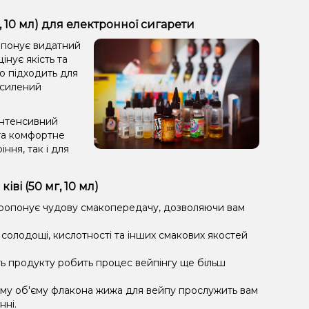
, 10 мл) для електронної сигарети
ропонує видатний
інує якість та
но підходить для
осилений
інтенсивний
та комфортне
ння, так і для
ві (50 мг, 10 мл)
пропонує чудову смакопередачу, дозволяючи вам
солодощі, кислотності та інших смакових якостей
ть продукту робить процес вейпінгу ще більш
му об'єму флакона жижа для вейпу прослужить вам
нні.