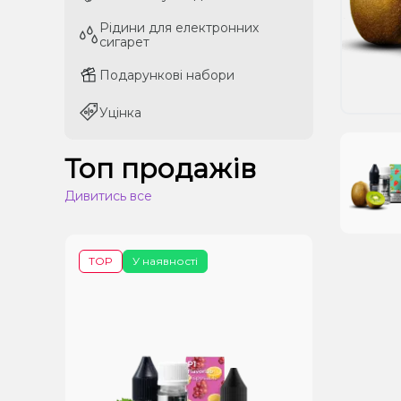
Рідини для електронних
Рідини для електронних
сигарет
сигарет
Подарункові набори
Подарункові набори
Уцінка
Уцінка
Топ продажів
Дивитись все
TOP
У наявності