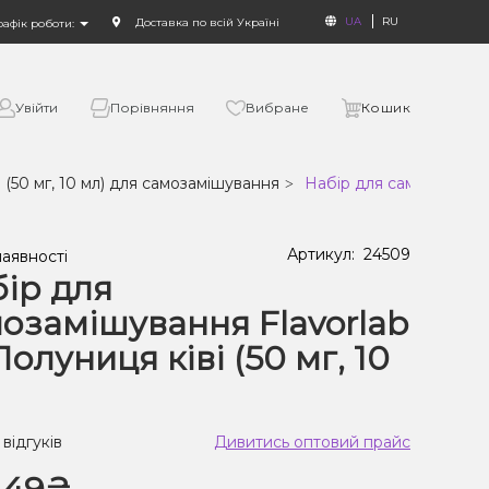
UA
RU
Доставка по всій Україні
рафік роботи:
Увійти
Порівняння
Вибране
Кошик
1 (50 мг, 10 мл) для самозамішування
Набір для самозамішуван
Артикул:
24509
наявності
ір для
озамішування Flavorlab
Полуниця ківі (50 мг, 10
 відгуків
Дивитись оптовий прайс