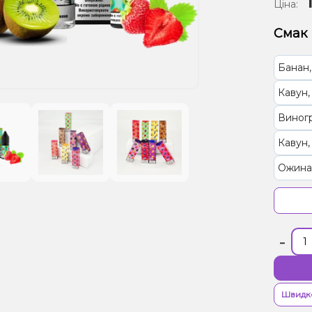
Ціна:
Смак
Банан
Кавун,
Виног
Кавун
Ожина
Кавун
Ківі, 
-
Персик
Швидк