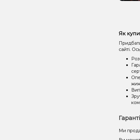
Як купи
Придбати 
сайті. Ос
Роз
Гар
сер
Опе
жиж
Виг
Зру
ком
Гарант
Ми прода