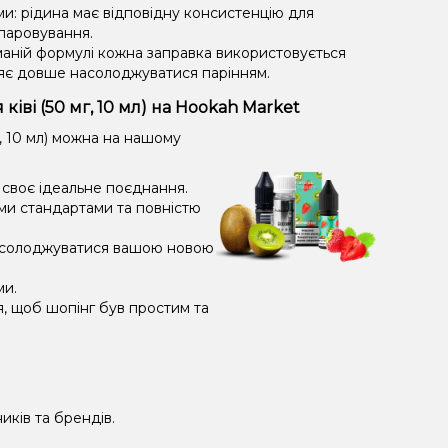
ми: рідина має відповідну консистенцію для
ипаровування.
маній формулі кожна заправка використовується
яє довше насолоджуватися парінням.
іві (50 мг, 10 мл) на Hookah Market
, 10 мл) можна на нашому
и своє ідеальне поєднання.
ми стандартами та повністю
насолоджуватися вашою новою
ми.
я, щоб шопінг був простим та
иків та брендів.