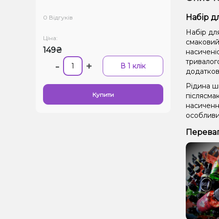
Набір д
0 Відгуків
Набір для
Ціна:
смаковий 
149₴
насиченіс
тривалог
-
+
В 1 клік
додатков
Рідина ш
Купити
післясма
насичення
особливи
Переваг