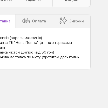
тавка
Оплата
Знижки
вивіз (
адреси магазинів
)
авка ТК "Нова Пошта" (згідно з тарифами
нії)
авка містом Дніпро (від 80 грн)
інова доставка по місту (протягом двох годин)