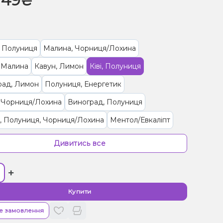
149₴
, Полуниця
Малина, Чорниця/Лохина
 Малина
Кавун, Лимон
Ківі, Полуниця
рад, Лимон
Полуниця, Енергетик
, Чорниця/Лохина
Виноград, Полуниця
, Полуниця, Чорниця/Лохина
Ментол/Евкаліпт
Кавун, Вишня/Черешня
Виноград, М'ята
Тютюн
Дивитись все
Яблуко
Горілка, Лайм
Лимон, Пиво
Капучіно
+
, Чай
Купити
е замовлення