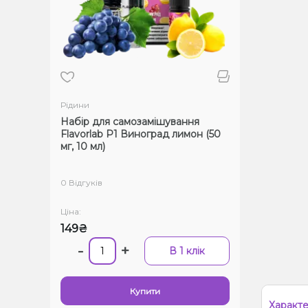
Рідини
Набір для самозамішування
Flavorlab Р1 Виноград лимон (50
мг, 10 мл)
0 Відгуків
Ціна:
149₴
-
+
В 1 клік
Купити
Характ