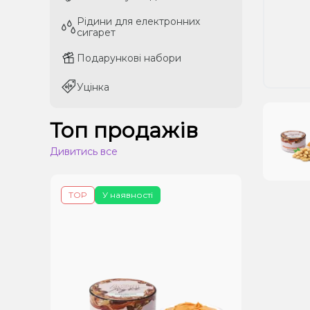
Рідини для електронних
Рідини для електронних
сигарет
сигарет
Подарункові набори
Подарункові набори
Уцінка
Уцінка
Топ продажів
Дивитись все
TOP
У наявності