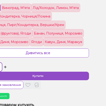
Виноград, М'ята
Лід/Холодок, Лимон, М'ята
Кондитерка, Чорниця/Лохина
ця, Пиріг/Кондитерка, Вершки/Крем
(фруктова), Ягоди
Банан, Полуниця, Морозиво
 Диня, Морозиво
Ягоди
Кавун, Диня, Маракуя
 Чорниця/Лохина
Мультифрукт
Молоко, Печиво
Дивитись все
лодок, Яблуко
Лимонад, Цитруси
+
, Лимон, Лимонад
Ківі, Лайм, М'ята, Яблуко
с
Грейпфрут, Полуниця, Малина
Купити
ки, Мультифрукт
Кокос, Мигдаль, Вершки/Крем
е замовлення
етик
ності
нан, Жуйка (фруктова), Полуниця, Лід/Холодок,
 товаром купують
Чорниця/Лохина, Яблуко