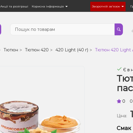
Акції та розіграші
Корисна інформація
Зворотній зв'язок
Г
Тютюн
Тютюн 420
420 Light (40 г)
Тютюн 420 Light А
Є в 
Тют
пас
0
0
Ціна:
Смак