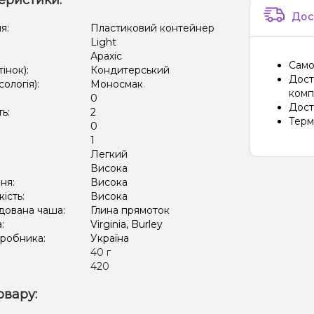
еристики:
Дос
я:
Пластиковий контейнер
Light
Арахіс
Само
тінок):
Кондитерський
Дост
сологія):
Моносмак
компа
0
Дост
ть:
2
Терм
0
:
1
Легкий
:
Висока
ня:
Висока
кість:
Висока
дована чаша:
Глина прямоток
а:
Virginia, Burley
иробника:
Україна
:
40 г
420
овару: