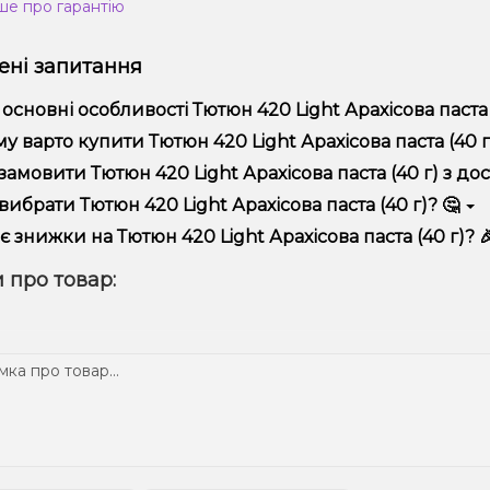
ше про гарантію
ні запитання
 основні особливості Тютюн 420 Light Арахісова паста (
юн 420 Light Арахісова паста (40 г) відрізняється високою які
у варто купити Тютюн 420 Light Арахісова паста (40 г)
пропонуємо тільки оригінальну продукцію, широкий асортимент,
замовити Тютюн 420 Light Арахісова паста (40 г) з до
лярні акції та знижки для клієнтів!
рмити замовлення можна в кілька кліків:
вибрати Тютюн 420 Light Арахісова паста (40 г)? 🤔
Додайте Тютюн 420 Light Арахісова паста (40 г) до кошика.
ір залежить від ваших уподобань – наприклад, якщо це кальян,
є знижки на Тютюн 420 Light Арахісова паста (40 г)? 
п – потужність та смак. Наші менеджери допоможуть підібрати
Перейдіть до оформлення замовлення.
! Ми регулярно проводимо акції та пропонуємо спеціальні проп
 про товар:
Виберіть зручний спосіб оплати та доставки.
ому телеграм-каналі, щоб не проґавити вигідні пропозиції!
Підтвердіть замовлення – ми швидко надішлемо його вам!
тавка доступна по всій Україні, терміни залежать від вашого 