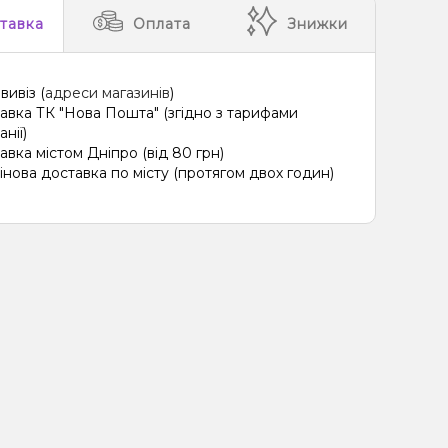
тавка
Оплата
Знижки
вивіз (
адреси магазинів
)
авка ТК "Нова Пошта" (згідно з тарифами
нії)
авка містом Дніпро (від 80 грн)
інова доставка по місту (протягом двох годин)