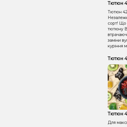
Тютюн 42
Тютюн 420
Незалежно
сорт! Що 
тютюну В
втрачаючи
заміни ву
куріння м
Тютюн 4
Тютюн 4
Для макс