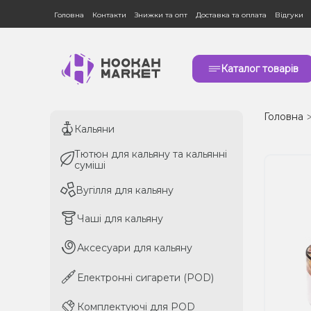
Головна
Контакти
Знижки та опт
Доставка та оплата
Відгуки
Каталог товарів
Головна
Кальяни
Кальяни
Тютюн для кальяну та кальянні
Тютюн для кальяну та кальянні
суміші
суміші
Вугілля для кальяну
Вугілля для кальяну
Чаші для кальяну
Чаші для кальяну
Аксесуари для кальяну
Аксесуари для кальяну
Електронні сигарети (POD)
Електронні сигарети (POD)
Комплектуючі для POD
Комплектуючі для POD