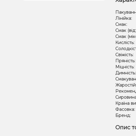
Характ
Пакуванн
Лінійка:
Смак:
Смак (від
Смак (мік
Кислість:
Солодкіс
Свіжість:
Пряність
Міцність:
Димність
Смакуван
Жаростій
Рекомен
Сировин
Країна в
Фасовка
Бренд:
Опис т