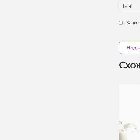
Залиш
Надіс
Схо