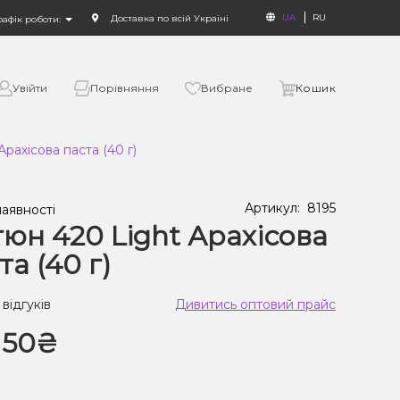
UA
RU
Доставка по всій Україні
рафік роботи:
Увійти
Порівняння
Вибране
Кошик
рахісова паста (40 г)
Артикул:
8195
наявності
юн 420 Light Арахісова
та (40 г)
 відгуків
Дивитись оптовий прайс
150₴