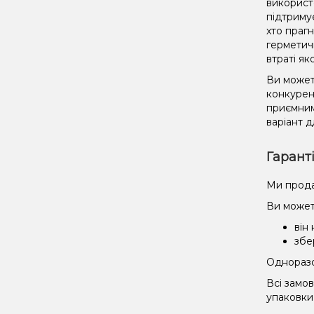
використ
підтриму
хто праг
герметич
втраті як
Ви может
конкурент
приємним
варіант д
Гарант
Ми прода
Ви может
він
збе
Одноразов
Всі замо
упаковки 