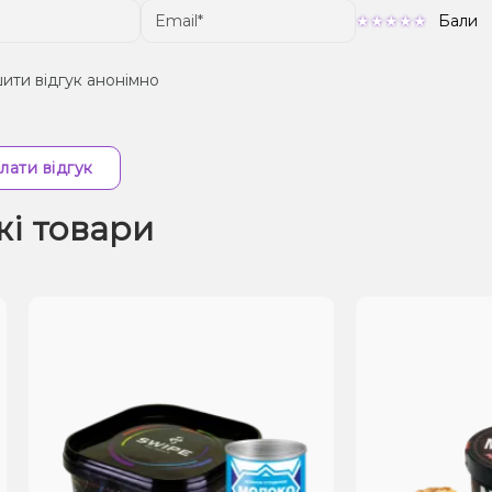
Бали
ити відгук анонімно
лати відгук
жі товари