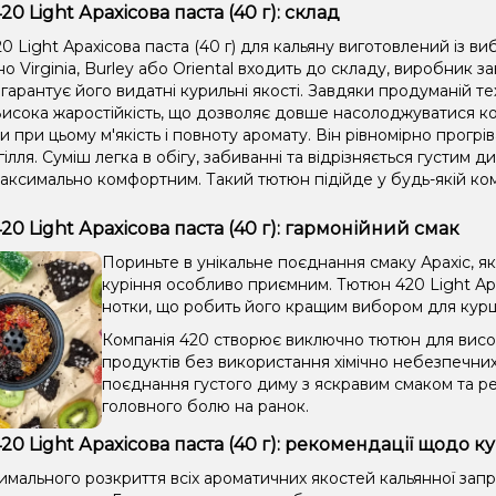
0 Light Арахісова паста (40 г): склад
 Light Арахісова паста (40 г) для кальяну виготовлений із ви
 Virginia, Burley або Oriental входить до складу, виробник 
гарантує його видатні курильні якості. Завдяки продуманій те
исока жаростійкість, що дозволяє довше насолоджуватися ко
 при цьому м'якість і повноту аромату. Він рівномірно прогріва
гілля. Суміш легка в обігу, забиванні та відрізняється густим
аксимально комфортним. Такий тютюн підійде у будь-якій комп
20 Light Арахісова паста (40 г): гармонійний смак
Пориньте в унікальне поєднання смаку Арахіс, я
куріння особливо приємним. Тютюн 420 Light Арах
нотки, що робить його кращим вибором для курців
Компанія 420 створює виключно тютюн для висок
продуктів без використання хімічно небезпечни
поєднання густого диму з яскравим смаком та ре
головного болю на ранок.
20 Light Арахісова паста (40 г): рекомендації щодо к
имального розкриття всіх ароматичних якостей кальянної зап