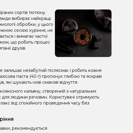
браних сортів тютюну.
завжди вибирає найкращі
хнології обробки, у цього
жною сесією куріння, не
ється і вимагає частої
 димом, що робить процес
анії друзів.
ке залишає незабутній післясмак і робить кожне
ісова паста (40 г) пропонує глибокі та яскраві
, які шукають нові смакові відчуття.
оякісного кальяну, створений з натуральних
х для людини речовин. Користувачі отримують
лакс від спокійного проведення часу без
уріння
равки, рекомендується