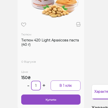
Тютюн
Тютюн 420 Light Арахісова паста
(40 г)
0 Відгуків
Ціна:
150₴
-
+
В 1 клік
Характ
Купити