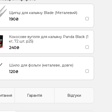
Полуниця, Манго, М’ята, Чорниця/Лохина
Щипці для кальяну Blade (Металевий)
/Евкаліпт
Лід/Холодок, Лимон, Малина
190₴
/Дюшес, Лід/Холодок
Лайм, Персик
, Лимон
Апельсин, Манго
Морозиво, Ягоди
Кокосове вугілля для кальяну Panda Black (1
кг, 72 шт, р25)
лодок, Ягоди
Базилік, Полуниця
240₴
фрут, Малина
ин, Жуйка (фруктова) Полуниця, Лід/Холодок
Шило для фольги (металеве, довге)
120₴
итання
Гарантія
Відгуки