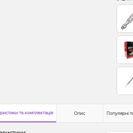
Диня, 
Ментол
Груша
Кавун
Лід/Хо
Грейп
Апельс
еристики
та комплектація
Опис
Популярні п