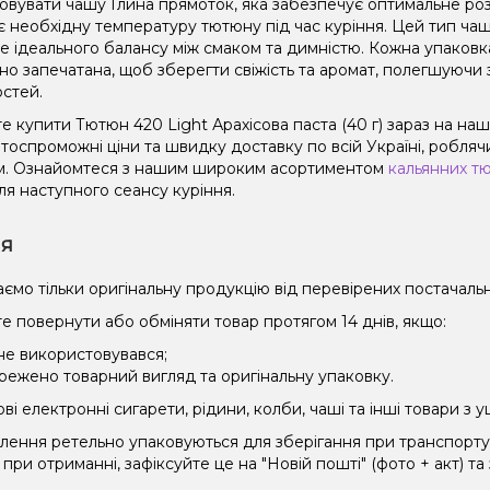
овувати чашу Глина прямоток, яка забезпечує оптимальне роз
є необхідну температуру тютюну під час куріння. Цей тип чаш
не ідеального балансу між смаком та димністю. Кожна упаковк
но запечатана, щоб зберегти свіжість та аромат, полегшуючи 
остей.
е купити Тютюн 420 Light Арахісова паста (40 г) зараз на на
оспроможні ціни та швидку доставку по всій Україні, роблячи
. Ознайомтеся з нашим широким асортиментом
кальянних т
ля наступного сеансу куріння.
ія
ємо тільки оригінальну продукцію від перевірених постачальн
е повернути або обміняти товар протягом 14 днів, якщо:
 не використовувався;
режено товарний вигляд та оригінальну упаковку.
і електронні сигарети, рідини, колби, чаші та інші товари з
влення ретельно упаковуються для зберігання при транспорт
при отриманні, зафіксуйте це на "Новій пошті" (фото + акт) та