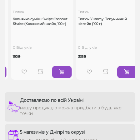
Тютюн
Тютюн
Кальянна суміш Swipe Coconut
Тютюн Yummy Полуничний
Shake (Кокосовий шийк, 100 г)
чізкейк (100 г)
0 Відгуків
0 Відгуків
190₴
335₴
Доставляємо по всій Україні
нашу продукцію можна придбати з будь-якої
точки
5 магазинів у Дніпрі та окрузі
не тільки онлайн, а й поряд з вами