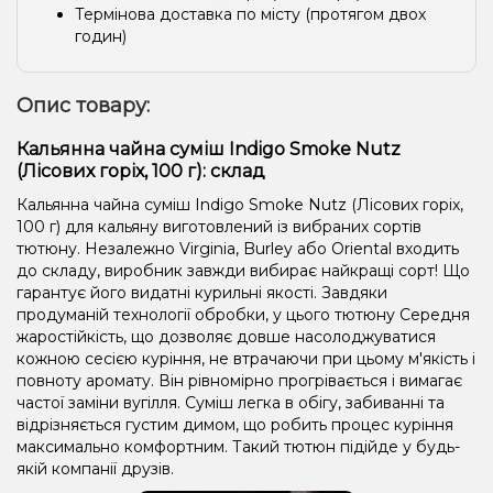
Термінова доставка по місту (протягом двох
годин)
Опис товару:
Кальянна чайна суміш Indigo Smoke Nutz
(Лісових горіх, 100 г): склад
Кальянна чайна суміш Indigo Smoke Nutz (Лісових горіх,
100 г) для кальяну виготовлений із вибраних сортів
тютюну. Незалежно Virginia, Burley або Oriental входить
до складу, виробник завжди вибирає найкращі сорт! Що
гарантує його видатні курильні якості. Завдяки
продуманій технології обробки, у цього тютюну Середня
жаростійкість, що дозволяє довше насолоджуватися
кожною сесією куріння, не втрачаючи при цьому м'якість і
повноту аромату. Він рівномірно прогрівається і вимагає
частої заміни вугілля. Суміш легка в обігу, забиванні та
відрізняється густим димом, що робить процес куріння
максимально комфортним. Такий тютюн підійде у будь-
якій компанії друзів.