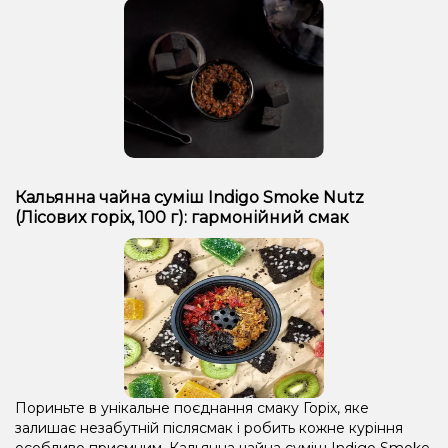
Кальянна чайна суміш Indigo Smoke Nutz
(Лісових горіх, 100 г): гармонійний смак
Пориньте в унікальне поєднання смаку Горіх, яке
залишає незабутній післясмак і робить кожне куріння
особливо приємним. Кальянна чайна суміш Indigo Smoke