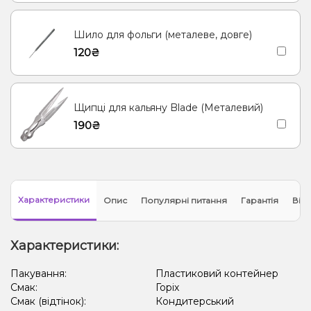
Шило для фольги (металеве, довге)
120₴
Щипці для кальяну Blade (Металевий)
190₴
Характеристики
Опис
Популярні питання
Гарантія
Відг
Характеристики:
Пакування:
Пластиковий контейнер
Смак:
Горіх
Смак (відтінок):
Кондитерський