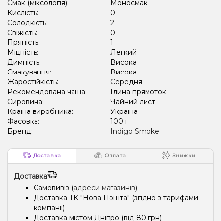
Смак (міксологія):
Моносмак
Кислість:
0
Солодкість:
2
Свіжість:
0
Пряність:
1
Міцність:
Легкий
Димність:
Висока
Смакування:
Висока
Жаростійкість:
Середня
Рекомендована чаша:
Глина прямоток
Сировина:
Чайний лист
Країна виробника:
Україна
Фасовка:
100 г
Бренд:
Indigo Smoke
Доставка
Оплата
Знижки
Доставка
Самовивіз (
адреси магазинів
)
Доставка ТК "Нова Пошта" (згідно з тарифами
компанії)
Доставка містом Дніпро (від 80 грн)