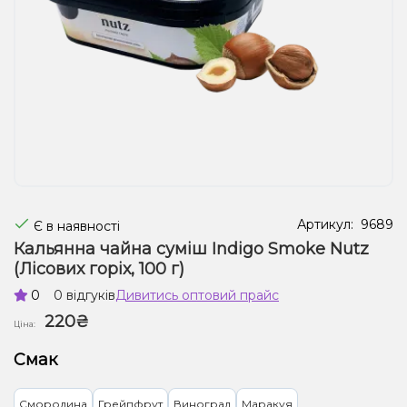
Рідини для електронних сигарет
Подарункові набори
Уцінка
Артикул:
9689
Є в наявності
Кальянна чайна суміш Indigo Smoke Nutz
(Лісових горіх, 100 г)
0
0 відгуків
Дивитись оптовий прайс
220₴
Ціна:
Смак
Смородина
Грейпфрут
Виноград
Маракуя