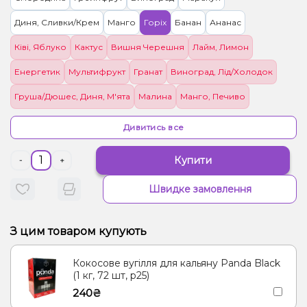
Диня, Сливки/Крем
Манго
Горіх
Банан
Ананас
Ківі, Яблуко
Кактус
Вишня Черешня
Лайм, Лимон
Енергетик
Мультифрукт
Гранат
Виноград, Лід/Холодок
Груша/Дюшес, Диня, М'ята
Малина
Манго, Печиво
Квіти, Чорниця/Лохина
Мультифрукт, Цитруси
Ром, Шоколад
Дивитись все
Полуниця
М'ята, Цитруси
Купити
-
+
Швидке замовлення
З цим товаром купують
Кокосове вугілля для кальяну Panda Black
(1 кг, 72 шт, р25)
240₴