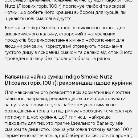
Nutz (Лісових горіх, 100 г) пропонує глибокі та яскраві
нотки, що робить його кращим вибором для курців, які
шукають нові смакові відчуття.
Компанія Indigo Smoke створює виключно тютюн для
високоякісного кальяну, створений з натуральних
продуктів без використання хімічно небезпечних для
людини речовин. Користувачі отримують поєднання
густого диму з яскравим смаком та релакс від спокійного
проведення часу без головного болю на ранок.
Кальянна чайна суміш Indigo Smoke Nutz
(Лісових горіх, 100 г): рекомендації щодо куріння
Для максимального розкриття всіх ароматичних якостей
кальянної заправки, рекомендується використовувати
чашу Глина прямоток, яка забезпечує оптимальне
розподілення тепла та підтримує необхідну температуру
тютюну під час куріння. Цей тип чаші найкраще
підходить для тих, хто прагне ідеального балансу між
смаком та димністю. Кожна упаковка тютюну вагою 100 г
герметично запечатана, щоб зберегти свіжість та аромат,