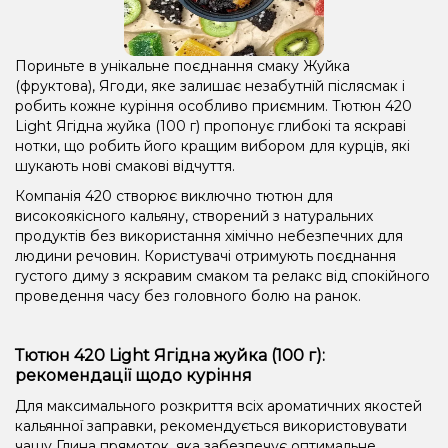
Пориньте в унікальне поєднання смаку Жуйка
(фруктова), Ягоди, яке залишає незабутній післясмак і
робить кожне куріння особливо приємним. Тютюн 420
Light Ягідна жуйка (100 г) пропонує глибокі та яскраві
нотки, що робить його кращим вибором для курців, які
шукають нові смакові відчуття.
Компанія 420 створює виключно тютюн для
високоякісного кальяну, створений з натуральних
продуктів без використання хімічно небезпечних для
людини речовин. Користувачі отримують поєднання
густого диму з яскравим смаком та релакс від спокійного
проведення часу без головного болю на ранок.
Тютюн 420 Light Ягідна жуйка (100 г):
рекомендації щодо куріння
Для максимального розкриття всіх ароматичних якостей
кальянної заправки, рекомендується використовувати
чашу Глина прямоток, яка забезпечує оптимальне