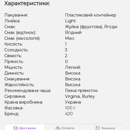
Лимонад, Огірок
Ожина, Желейки
Ваніль, Кола
Слива, Чай
Характеристики:
Кориця, Пиріг/Кондитерка
Полуниця
Пакування:
Пластиковий контейнер
Лінійка:
Light
Банан, Горіх, Пиріг/Кондитерка
М'ята, Ягоди
Цитруси
Смак:
Жуйка (фруктова), Ягоди
Смак (відтінок):
Ягідний
Вишня/Черешня, Полуниця, Малина
Смак (міксологія):
Мікс
Кислість:
1
Солодкість:
3
Свіжість:
2
Пряність:
0
Міцність:
Легкий
Димність:
Висока
Смакування:
Висока
Жаростійкість:
Висока
Рекомендована чаша:
Глина прямоток
Сировина:
Virginia, Burley
Країна виробника:
Україна
Фасовка:
100 г
Бренд:
420
Доставка
Оплата
Знижки