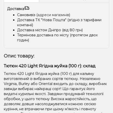
Доставка
Самовивіз (
адреси магазинів
)
Доставка ТК "Нова Пошта" (згідно з тарифами
компанії)
Доставка містом Дніпро (від 80 грн)
Термінова доставка по місту (протягом двох
годин)
Опис товару:
Тютюн 420 Light Ягідна жуйка (100 г): склад
Тютюн 420 Light Ягідна жуйка (100 г) для кальяну
виготовлений із вибраних сортів тютюну. Незалежно
Virginia, Burley або Oriental входить до складу, виробник
завжди вибирає найкращі сорт! Що гарантує його
видатні курильні якості. Завдяки продуманій технології
обробки, у цього тютюну Висока жаростійкість, що
дозволяє довше насолоджуватися кожною сесією
куріння, не втрачаючи при цьому м'якість і повноту