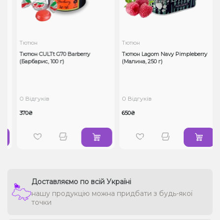
Тютюн
Тютюн
Тютюн CULTt G70 Barberry
Тютюн Lagom Navy Pimpleberry
(Барбарис, 100 г)
(Малина, 250 г)
0 Відгуків
0 Відгуків
370₴
650₴
Доставляємо по всій Україні
нашу продукцію можна придбати з будь-якої
точки