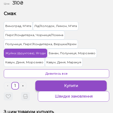
310₴
Ціна:
Смак
Виноград, М'ята
Лід/Холодок, Лимон, М'ята
Пиріг/Кондитерка, Чорниця/Лохина
Полуниця, Пиріг/Кондитерка, Вершки/Крем
Жуйка (фруктова), Ягоди
Банан, Полуниця, Морозиво
Кавун, Диня, Морозиво
Кавун, Диня, Маракуя
М’ята, Чорниця/Лохина
Мультифрукт
Молоко, Печиво
Дивитись все
Лід/Холодок, Яблуко
Лимонад, Цитруси
Купити
-
+
Ківі, Лайм, М'ята, Яблуко
Ананас
Швидке замовлення
Грейпфрут, Полуниця, Малина
Арахіс
Цукерки, Мультифрукт
Кокос, Мигдаль, Вершки/Крем
Енергетик
З цим товаром купують