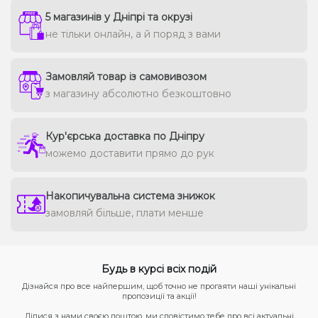
5 магазинів у Дніпрі та окрузі
не тільки онлайн, а й поряд з вами
Замовляй товар із самовивозом
з магазину абсолютно безкоштовно
Кур'єрська доставка по Дніпру
можемо доставити прямо до рук
Накопичувальна система знижок
замовляй більше, плати менше
Будь в курсі всіх подій
Дізнайся про все найпершим, щоб точно не прогаяти наші унікальні
пропозиції та акції!
Ділися з нами своєю поштою, ми сповістимо тебе про всі актуальні