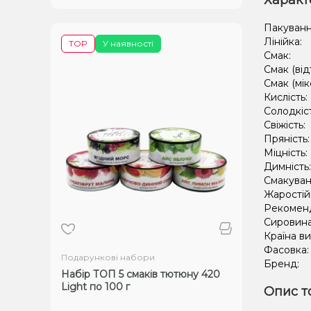
Характ
Пакуванн
Лінійка:
TOP
У наявності
Смак:
Смак (від
Смак (мік
Кислість:
Солодкіс
Свіжість:
Пряність
Міцність:
Димність
Смакуван
Жаростій
Рекомен
Сировин
Країна в
Фасовка
Подарункові набори
Бренд:
Набір ТОП 5 смаків тютюну 420
Light по 100 г
Опис т