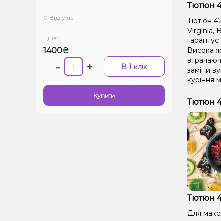
Тютюн 42
0 Відгуків
Тютюн 420
Virginia,
Ціна:
гарантує 
1400₴
Висока ж
втрачаючи
-
+
В 1 клік
заміни ву
куріння м
Купити
Тютюн 4
Тютюн 4
Для макс