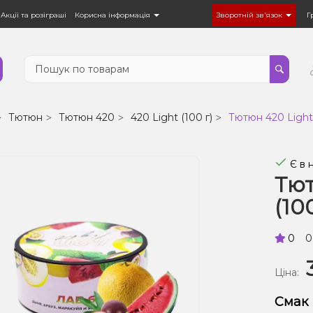
Акції та розіграші
Корисна інформація
Зворотній зв'язок
Г
Тютюн
Тютюн 420
420 Light (100 г)
Тютюн 420 Light 
Є в 
Тют
(10
0
0
Ціна:
Смак