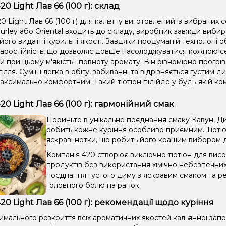
0 Light Лав 66 (100 г): склад
 Light Лав 66 (100 г) для кальяну виготовлений із вибраних 
 Burley або Oriental входить до складу, виробник завжди виби
його видатні курильні якості. Завдяки продуманій технології 
аростійкість, що дозволяє довше насолоджуватися кожною се
 при цьому м'якість і повноту аромату. Він рівномірно прогріва
гілля. Суміш легка в обігу, забиванні та відрізняється густим
аксимально комфортним. Такий тютюн підійде у будь-якій комп
20 Light Лав 66 (100 г): гармонійний смак
Пориньте в унікальне поєднання смаку Кавун, Ди
робить кожне куріння особливо приємним. Тютюн 
яскраві нотки, що робить його кращим вибором для
Компанія 420 створює виключно тютюн для висок
продуктів без використання хімічно небезпечни
поєднання густого диму з яскравим смаком та ре
головного болю на ранок.
20 Light Лав 66 (100 г): рекомендації щодо куріння
имального розкриття всіх ароматичних якостей кальянної зап