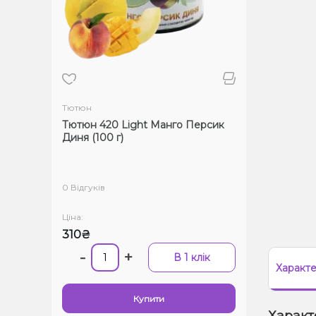
Тютюн
Тютюн 420 Light Манго Персик
Диня (100 г)
0 Відгуків
Ціна:
310₴
-
+
В 1 клік
Характ
Купити