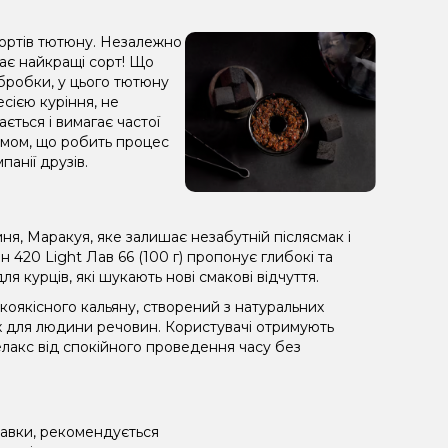
сортів тютюну. Незалежно
рає найкращі сорт! Що
обробки, у цього тютюну
сією куріння, не
ється і вимагає частої
 димом, що робить процес
анії друзів.
ня, Маракуя, яке залишає незабутній післясмак і
420 Light Лав 66 (100 г) пропонує глибокі та
 курців, які шукають нові смакові відчуття.
оякісного кальяну, створений з натуральних
х для людини речовин. Користувачі отримують
лакс від спокійного проведення часу без
равки, рекомендується