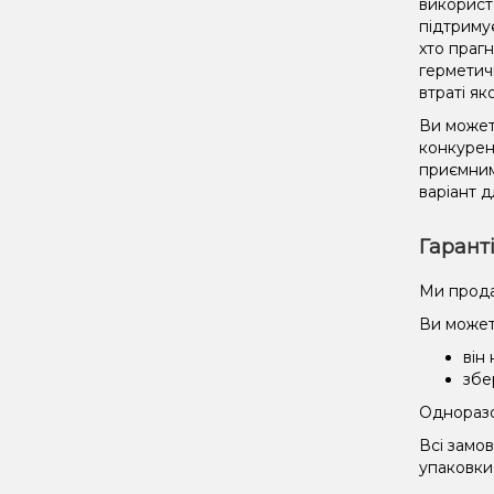
використ
підтриму
хто праг
герметич
втраті як
Ви может
конкурент
приємним
варіант д
Гарант
Ми прода
Ви может
він
збе
Одноразов
Всі замо
упаковки 