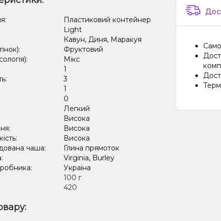
еристики:
Апель
Дос
я:
Пластиковий контейнер
Лимона
Light
Кавун, Диня, Маракуя
Слива,
Само
тінок):
Фруктовий
Дост
сологія):
Мікс
Банан,
компа
1
Дост
Вишня
ть:
3
Терм
1
:
0
Легкий
:
Висока
ня:
Висока
кість:
Висока
дована чаша:
Глина прямоток
а:
Virginia, Burley
иробника:
Україна
:
100 г
420
овару: