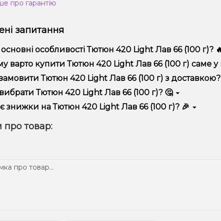
ше про гарантію
ні запитання
 основні особливості Тютюн 420 Light Лав 66 (100 г)? 
юн 420 Light Лав 66 (100 г) відрізняється високою якістю, зру
у варто купити Тютюн 420 Light Лав 66 (100 г) саме у н
пропонуємо тільки оригінальну продукцію, широкий асортимент,
замовити Тютюн 420 Light Лав 66 (100 г) з доставкою?
лярні акції та знижки для клієнтів!
рмити замовлення можна в кілька кліків:
вибрати Тютюн 420 Light Лав 66 (100 г)? 🤔
Додайте Тютюн 420 Light Лав 66 (100 г) до кошика.
ір залежить від ваших уподобань – наприклад, якщо це кальян,
є знижки на Тютюн 420 Light Лав 66 (100 г)? 🎉
п – потужність та смак. Наші менеджери допоможуть підібрати
Перейдіть до оформлення замовлення.
! Ми регулярно проводимо акції та пропонуємо спеціальні проп
 про товар:
Виберіть зручний спосіб оплати та доставки.
ому телеграм-каналі, щоб не проґавити вигідні пропозиції!
Підтвердіть замовлення – ми швидко надішлемо його вам!
тавка доступна по всій Україні, терміни залежать від вашого 