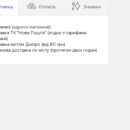
син, Вишня/Черешня, Полуниця, Лимонад
тавка
Оплата
Знижки
д, Огірок
Ожина, Желейки
Ваніль, Кола
 Чай
Кориця, Пиріг/Кондитерка
Полуниця
вивіз (
адреси магазинів
)
авка ТК "Нова Пошта" (згідно з тарифами
 Горіх, Пиріг/Кондитерка
М'ята, Ягоди
Цитруси
нії)
авка містом Дніпро (від 80 грн)
/Черешня, Полуниця, Малина
інова доставка по місту (протягом двох годин)