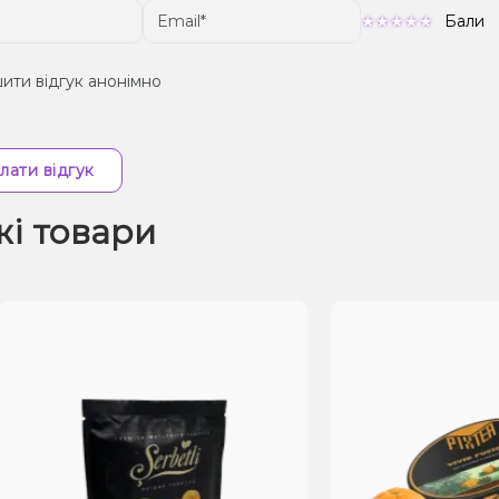
Бали
ити відгук анонімно
лати відгук
жі товари