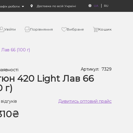
UA
RU
Доставка по всій Україні
рафік роботи:
Увійти
Порівняння
Вибране
Кошик
Лав 66 (100 г)
Артикул:
7329
наявності
юн 420 Light Лав 66
0 г)
 відгуків
Дивитись оптовий прайс
310₴