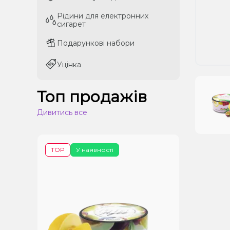
Рідини для електронних
Рідини для електронних
сигарет
сигарет
Подарункові набори
Подарункові набори
Уцінка
Уцінка
Топ продажів
Дивитись все
TOP
У наявності