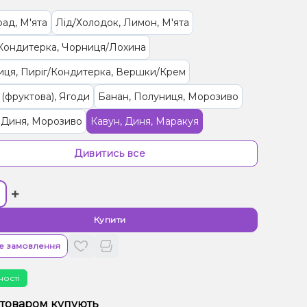
ад, М'ята
Лід/Холодок, Лимон, М'ята
Кондитерка, Чорниця/Лохина
ця, Пиріг/Кондитерка, Вершки/Крем
(фруктова), Ягоди
Банан, Полуниця, Морозиво
 Диня, Морозиво
Кавун, Диня, Маракуя
 Чорниця/Лохина
Мультифрукт
Молоко, Печиво
Дивитись все
лодок, Яблуко
Лимонад, Цитруси
+
Лайм, М'ята, Яблуко
Ананас
рут, Полуниця, Малина
Арахіс
Купити
ки, Мультифрукт
Кокос, Мигдаль, Вершки/Крем
е замовлення
етик
ності
Полуниця, Манго, М’ята, Чорниця/Лохина
 товаром купують