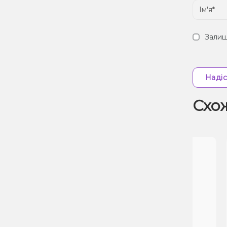
Залиш
Надіс
Схо