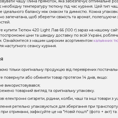
овувати чашу Глина прямоток, яка забезпечує оптимальне роз
є необхідну температуру тютюну під час куріння. Цей тип чаш
не ідеального балансу між смаком та димністю. Кожна упаковк
но запечатана, щоб зберегти свіжість та аромат, полегшуючи 
остей.
е купити Тютюн 420 Light Лав 66 (100 г) зараз на нашому сай
оспроможні ціни та швидку доставку по всій Україні, роблячи
. Ознайомтеся з нашим широким асортиментом
кальянних т
ля наступного сеансу куріння.
ія
ємо тільки оригінальну продукцію від перевірених постачальн
е повернути або обміняти товар протягом 14 днів, якщо:
 не використовувався;
режено товарний вигляд та оригінальну упаковку.
і електронні сигарети, рідини, колби, чаші та інші товари з
влення ретельно упаковуються для зберігання при транспорт
при отриманні, зафіксуйте це на "Новій пошті" (фото + акт) та