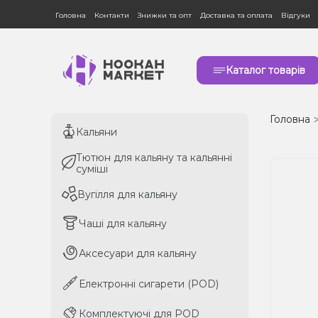
Головна
Контакти
Знижки та опт
Доставка та оплата
Відгуки
Каталог товарів
Головна
Кальяни
Кальяни
Тютюн для кальяну та кальянні
Тютюн для кальяну та кальянні
суміші
суміші
Вугілля для кальяну
Вугілля для кальяну
Чаші для кальяну
Чаші для кальяну
Аксесуари для кальяну
Аксесуари для кальяну
Електронні сигарети (POD)
Електронні сигарети (POD)
Комплектуючі для POD
Комплектуючі для POD