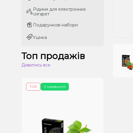
Рідини для електронних
Рідини для електронних
сигарет
сигарет
Подарункові набори
Подарункові набори
Уцінка
Уцінка
Топ продажів
Дивитись все
TOP
У наявності