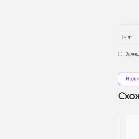
Залиш
Надіс
Схо