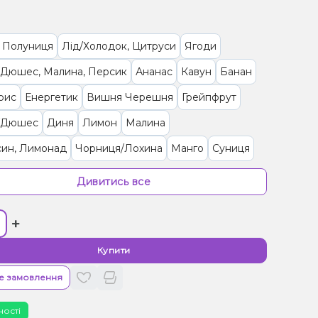
, Полуниця
Лід/Холодок, Цитруси
Ягоди
/Дюшес, Малина, Персик
Ананас
Кавун
Банан
рис
Енергетик
Вишня Черешня
Грейпфрут
/Дюшес
Диня
Лимон
Малина
син, Лимонад
Чорниця/Лохина
Манго
Суниця
о
Полуниця
Кавун, Диня, Чорниця/Лохина
Дивитись все
ифрукт
Вишня/Черешня, Льод/Холодок, Яблуко
+
/Черешня, Кола, Лід/Холодок
Кактус, Яблуко
рад
Купити
е замовлення
ності