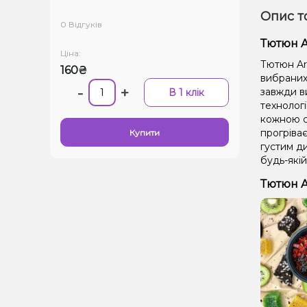
Опис т
0 Відгуків
Тютюн A
Ціна:
Тютюн Ara
160₴
вибраних 
-
+
завжди в
В 1 клік
технолог
кожною се
прогріває
Купити
густим д
будь-якій
Тютюн A