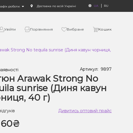
UA
RU
Доставка по всій Україні
рафік роботи:
Увійти
Порівняння
Вибране
Кошик
wak Strong No tequila sunrise (Диня кавун чорниця, 40 г)
Артикул:
9897
наявності
юн Arawak Strong No
uila sunrise (Диня кавун
ниця, 40 г)
відгуків
Дивитись оптовий прайс
160₴