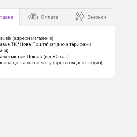
тавка
Оплата
Знижки
вивіз (
адреси магазинів
)
авка ТК "Нова Пошта" (згідно з тарифами
нії)
авка містом Дніпро (від 80 грн)
інова доставка по місту (протягом двох годин)