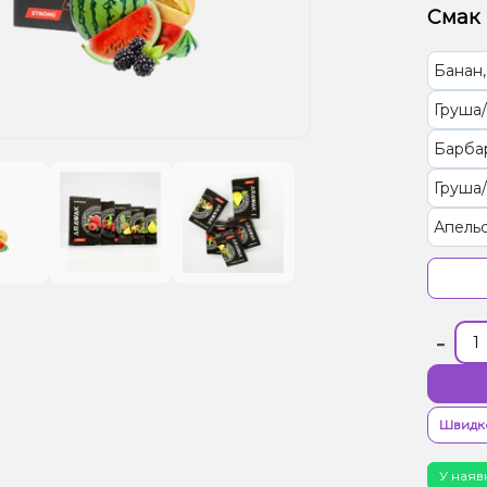
Смак
Банан
Груша
Барба
Груша
Апель
Яблук
Мульт
-
Вишня
Виног
Швидк
У наяв