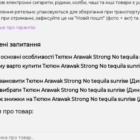
і електронні сигарети, рідини, колби, чаші та інші товари з
влення ретельно упаковуються для зберігання при транспорт
при отриманні, зафіксуйте це на "Новій пошті" (фото + акт) та
ше про гарантію
ні запитання
 основні особливості Тютюн Arawak Strong No tequila 
юн Arawak Strong No tequila sunrise (Диня кавун чорниця, 40 г
у варто купити Тютюн Arawak Strong No tequila sunris
ористання та надійністю.
пропонуємо тільки оригінальну продукцію, широкий асортимент,
замовити Тютюн Arawak Strong No tequila sunrise (Ди
лярні акції та знижки для клієнтів!
рмити замовлення можна в кілька кліків:
вибрати Тютюн Arawak Strong No tequila sunrise (Диня
Додайте Тютюн Arawak Strong No tequila sunrise (Диня каву
ір залежить від ваших уподобань – наприклад, якщо це кальян,
є знижки на Тютюн Arawak Strong No tequila sunrise (
п – потужність та смак. Наші менеджери допоможуть підібрати
Перейдіть до оформлення замовлення.
! Ми регулярно проводимо акції та пропонуємо спеціальні проп
 про товар:
Виберіть зручний спосіб оплати та доставки.
ому телеграм-каналі, щоб не проґавити вигідні пропозиції!
Підтвердіть замовлення – ми швидко надішлемо його вам!
тавка доступна по всій Україні, терміни залежать від вашого 