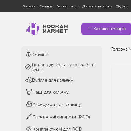
Головна
Контакти
Знижки та опт
Доставка та оплата
Відгуки
Каталог товарів
Головна
Кальяни
Кальяни
Тютюн для кальяну та кальянні
Тютюн для кальяну та кальянні
суміші
суміші
Вугілля для кальяну
Вугілля для кальяну
Чаші для кальяну
Чаші для кальяну
Аксесуари для кальяну
Аксесуари для кальяну
Електронні сигарети (POD)
Електронні сигарети (POD)
Комплектуючі для POD
Комплектуючі для POD