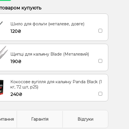
 товаром купують
Шило для фольги (металеве, довге)
120₴
Щипці для кальяну Blade (Металевий)
190₴
Кокосове вугілля для кальяну Panda Black (1
кг, 72 шт, р25)
240₴
итання
Гарантія
Відгуки