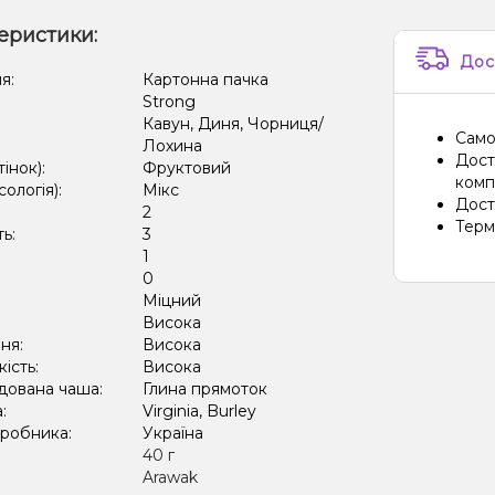
еристики:
Дос
я:
Картонна пачка
Strong
Кавун, Диня, Чорниця/
Само
Лохина
Дост
тінок):
Фруктовий
компа
сологія):
Мікс
Дост
2
Терм
ть:
3
1
:
0
Міцний
:
Висока
ня:
Висока
кість:
Висока
дована чаша:
Глина прямоток
а:
Virginia, Burley
иробника:
Україна
:
40 г
Arawak