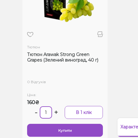
Тютюн
Тютюн Arawak Strong Green
Grapes (Зелений виноград, 40 г)
0 Відгуків
Ціна:
160₴
-
+
В 1 клік
Характ
Купити