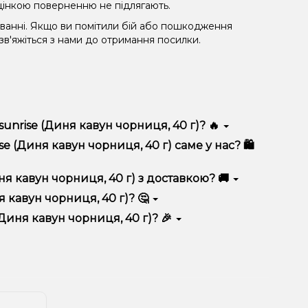
 уцінкою поверненню не підлягають.
уванні. Якщо ви помітили бій або пошкодження
 зв'яжіться з нами до отримання посилки.
sunrise (Диня кавун чорниця, 40 г)? 🔥
) відрізняється високою якістю, зручністю
e (Диня кавун чорниця, 40 г) саме у нас? 🛍️
 вигідні ціни та швидку доставку. Крім того, у нас
ня кавун чорниця, 40 г) з доставкою? 🚚
 кавун чорниця, 40 г)? 🤔
н чорниця, 40 г) до кошика.
 враховуйте розмір, матеріал та тип чаші, якщо
Диня кавун чорниця, 40 г)? 🎉
 ідеальний варіант.
озиції. Слідкуйте за оновленнями на сайті та в
розташування.