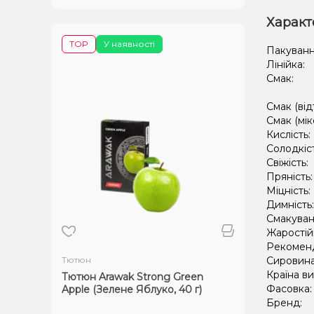
Характ
TOP
У наявності
Пакуванн
Лінійка:
Смак:
Смак (від
Смак (мік
Кислість:
Солодкіс
Свіжість:
Пряність
Міцність:
Димність
Смакуван
Жаростій
Рекомен
Тютюн
Сировин
Країна в
Тютюн Arawak Strong Green
Фасовка
Apple (Зелене Яблуко, 40 г)
Бренд: