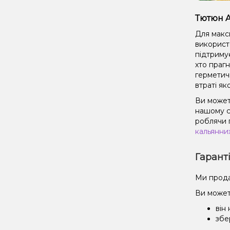
Тютюн A
Для макс
використ
підтриму
хто праг
герметич
втраті як
Ви можете
нашому с
роблячи 
кальянни
Гарант
Ми прода
Ви может
він
збе