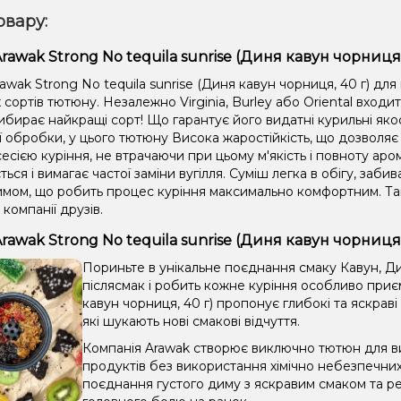
овару:
rawak Strong No tequila sunrise (Диня кавун чорниця, 
wak Strong No tequila sunrise (Диня кавун чорниця, 40 г) для
сортів тютюну. Незалежно Virginia, Burley або Oriental входи
ибирає найкращі сорт! Що гарантує його видатні курильні яко
ії обробки, у цього тютюну Висока жаростійкість, що дозвол
сією куріння, не втрачаючи при цьому м'якість і повноту аром
ться і вимагає частої заміни вугілля. Суміш легка в обігу, забив
имом, що робить процес куріння максимально комфортним. Та
 компанії друзів.
rawak Strong No tequila sunrise (Диня кавун чорниця
Пориньте в унікальне поєднання смаку Кавун, Д
післясмак і робить кожне куріння особливо приє
кавун чорниця, 40 г) пропонує глибокі та яскрав
які шукають нові смакові відчуття.
Компанія Arawak створює виключно тютюн для ви
продуктів без використання хімічно небезпечни
поєднання густого диму з яскравим смаком та ре