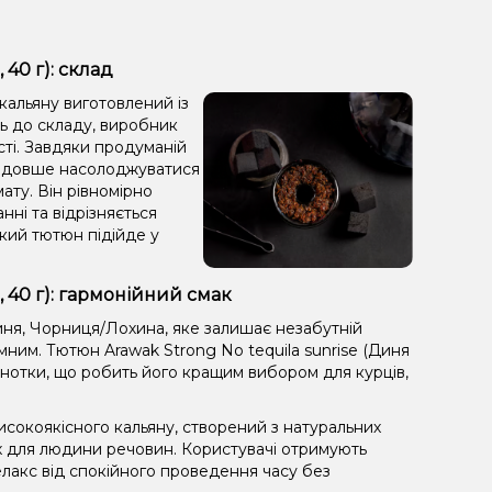
40 г): склад
 кальяну виготовлений із
ть до складу, виробник
сті. Завдяки продуманій
яє довше насолоджуватися
ату. Він рівномірно
анні та відрізняється
кий тютюн підійде у
, 40 г): гармонійний смак
иня, Чорниця/Лохина, яке залишає незабутній
мним. Тютюн Arawak Strong No tequila sunrise (Диня
і нотки, що робить його кращим вибором для курців,
сокоякісного кальяну, створений з натуральних
х для людини речовин. Користувачі отримують
лакс від спокійного проведення часу без