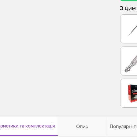
З цим
еристики
та комплектація
Опис
Популярні п