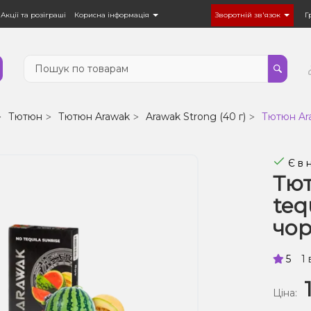
Акції та розіграші
Корисна інформація
Зворотній зв'язок
Г
Тютюн
Тютюн Arawak
Arawak Strong (40 г)
Тютюн Ara
Є в 
Тют
teq
чор
5
1 
Ціна: