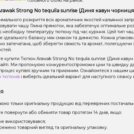
головного болю на ранок.
rawak Strong No tequila sunrise (Диня кавун чорниця
имального розкриття всіх ароматичних якостей кальянної зап
овувати чашу Глина прямоток, яка забезпечує оптимальне роз
є необхідну температуру тютюну під час куріння. Цей тип чаш
не ідеального балансу між смаком та димністю. Кожна упаковк
но запечатана, щоб зберегти свіжість та аромат, полегшуючи 
остей.
 купити Тютюн Arawak Strong No tequila sunrise (Диня кавун 
айті. Ми пропонуємо конкурентоспроможні ціни та швидку дос
процес купівлі зручним та приємним. Ознайомтеся з нашим 
х тютюнів
і виберіть ідеальний варіант для наступного сеансу 
ія
ємо тільки оригінальну продукцію від перевірених постачальн
е повернути або обміняти товар протягом 14 днів, якщо:
 не використовувався;
режено товарний вигляд та оригінальну упаковку.