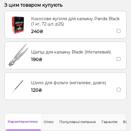
З цим товаром купують
Кокосове вугілля для кальяну Panda Black
(1 кг, 72 шт, р25)
240₴
Щипці для кальяну Blade (Металевий)
190₴
Шило для фольги (металеве, довге)
120₴
Характеристики
Опис
Популярні питання
Гарантія
Відг