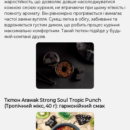
жаростійкість, що дозволяє довше насолоджуватися
кожною сесією куріння, не втрачаючи при цьому м'якість і
повноту аромату. Він рівномірно прогрівається і вимагає
частої заміни вугілля. Суміш легка в обігу, забиванні та
відрізняється густим димом, що робить процес куріння
максимально комфортним. Такий тютюн підійде у будь-
якій компанії друзів.
Тютюн Arawak Strong Soul Tropic Punch
(Тропічний мікс, 40 г): гармонійний смак