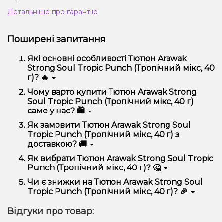
Детальніше про гарантію
Поширені запитання
Які основні особливості Тютюн Arawak
Strong Soul Tropic Punch (Тропічний мікс, 40
г)? 🔥
Тютюн Arawak Strong Soul Tropic Punch (Тропічний
Чому варто купити Тютюн Arawak Strong
мікс, 40 г) відрізняється високою якістю, зручністю
Soul Tropic Punch (Тропічний мікс, 40 г)
використання та надійністю.
саме у нас? 🛍️
Ми пропонуємо тільки оригінальну продукцію,
Як замовити Тютюн Arawak Strong Soul
широкий асортимент, вигідні ціни та швидку
Tropic Punch (Тропічний мікс, 40 г) з
доставку. Крім того, у нас регулярні акції та знижки
доставкою? 🚚
для клієнтів!
Оформити замовлення можна в кілька кліків:
Як вибрати Тютюн Arawak Strong Soul Tropic
Punch (Тропічний мікс, 40 г)? 🤔
Додайте Тютюн Arawak Strong Soul Tropic
Punch (Тропічний мікс, 40 г) до кошика.
Вибір залежить від ваших уподобань – наприклад,
Чи є знижки на Тютюн Arawak Strong Soul
Перейдіть до оформлення замовлення.
якщо це кальян, враховуйте розмір, матеріал та тип
Tropic Punch (Тропічний мікс, 40 г)? 🎉
чаші, якщо вейп – потужність та смак. Наші
Виберіть зручний спосіб оплати та доставки.
менеджери допоможуть підібрати ідеальний
Так! Ми регулярно проводимо акції та пропонуємо
Підтвердіть замовлення – ми швидко
Відгуки про товар:
варіант.
спеціальні пропозиції. Слідкуйте за оновленнями на
надішлемо його вам!
сайті та в нашому телеграм-каналі, щоб не