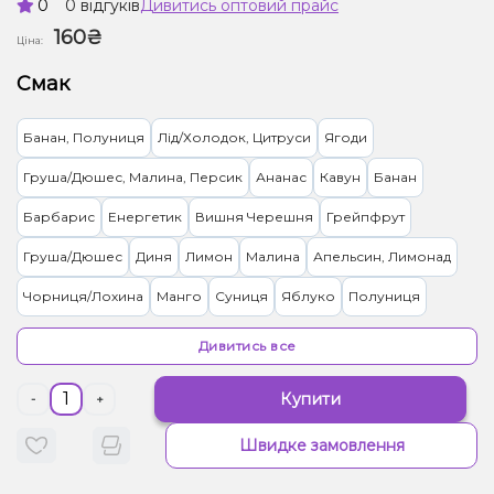
0
0 відгуків
Дивитись оптовий прайс
160₴
Ціна:
Смак
Банан, Полуниця
Лід/Холодок, Цитруси
Ягоди
Груша/Дюшес, Малина, Персик
Ананас
Кавун
Банан
Барбарис
Енергетик
Вишня Черешня
Грейпфрут
Груша/Дюшес
Диня
Лимон
Малина
Апельсин, Лимонад
Чорниця/Лохина
Манго
Суниця
Яблуко
Полуниця
Кавун, Диня, Чорниця/Лохина
Мультифрукт
Дивитись все
Вишня/Черешня, Льод/Холодок, Яблуко
Купити
-
+
Вишня/Черешня, Кола, Лід/Холодок
Кактус, Яблуко
Швидке замовлення
Виноград