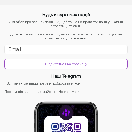
Будь в курсі всіх подій
Дізнайся про все найпершим, щоб точно не прогаяти наші унікальні
пропозиції та акції!
Ділися з нами своєю поштою, ми сповістимо тебе про всі актуальні
новинки, акції та знижки!
Підписатися на розсилку
Наш Telegram
Всі найактуальніші новини, добірки та мікси
Поради від кальянних майстрів Hookah Market