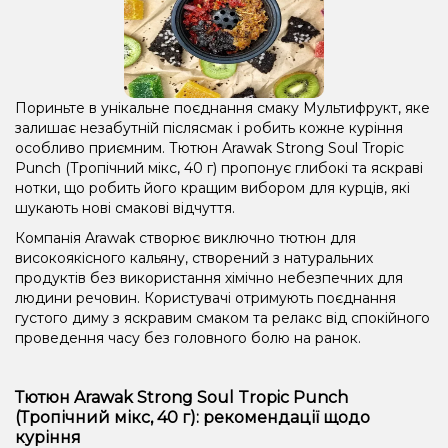
Пориньте в унікальне поєднання смаку Мультифрукт, яке
залишає незабутній післясмак і робить кожне куріння
особливо приємним. Тютюн Arawak Strong Soul Tropic
Punch (Тропічний мікс, 40 г) пропонує глибокі та яскраві
нотки, що робить його кращим вибором для курців, які
шукають нові смакові відчуття.
Компанія Arawak створює виключно тютюн для
високоякісного кальяну, створений з натуральних
продуктів без використання хімічно небезпечних для
людини речовин. Користувачі отримують поєднання
густого диму з яскравим смаком та релакс від спокійного
проведення часу без головного болю на ранок.
Тютюн Arawak Strong Soul Tropic Punch
(Тропічний мікс, 40 г): рекомендації щодо
куріння