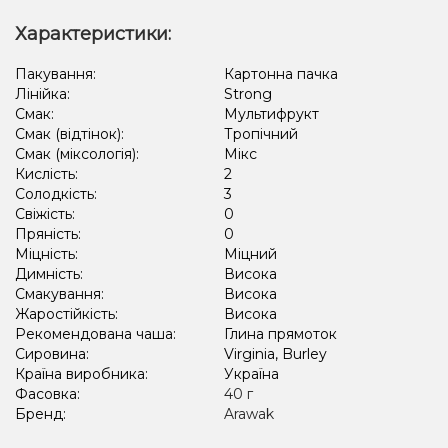
Характеристики:
Пакування:
Картонна пачка
Лінійка:
Strong
Смак:
Мультифрукт
Смак (відтінок):
Тропічний
Смак (міксологія):
Мікс
Кислість:
2
Солодкість:
3
Свіжість:
0
Пряність:
0
Міцність:
Міцний
Димність:
Висока
Смакування:
Висока
Жаростійкість:
Висока
Рекомендована чаша:
Глина прямоток
Сировина:
Virginia, Burley
Країна виробника:
Україна
Фасовка:
40 г
Бренд:
Arawak