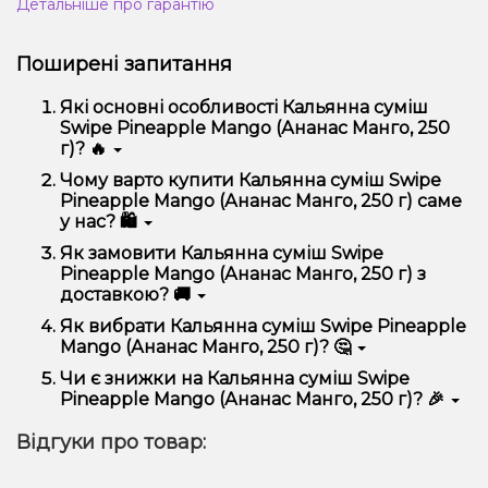
Детальніше про гарантію
Поширені запитання
Які основні особливості Кальянна суміш
Swipe Pineapple Mango (Ананас Манго, 250
г)? 🔥
Кальянна суміш Swipe Pineapple Mango (Ананас
Чому варто купити Кальянна суміш Swipe
Манго, 250 г) відрізняється високою якістю,
Pineapple Mango (Ананас Манго, 250 г) саме
зручністю використання та надійністю.
у нас? 🛍️
Ми пропонуємо тільки оригінальну продукцію,
Як замовити Кальянна суміш Swipe
широкий асортимент, вигідні ціни та швидку
Pineapple Mango (Ананас Манго, 250 г) з
доставку. Крім того, у нас регулярні акції та знижки
доставкою? 🚚
для клієнтів!
Оформити замовлення можна в кілька кліків:
Як вибрати Кальянна суміш Swipe Pineapple
Mango (Ананас Манго, 250 г)? 🤔
Додайте Кальянна суміш Swipe Pineapple
Mango (Ананас Манго, 250 г) до кошика.
Вибір залежить від ваших уподобань – наприклад,
Чи є знижки на Кальянна суміш Swipe
Перейдіть до оформлення замовлення.
якщо це кальян, враховуйте розмір, матеріал та тип
Pineapple Mango (Ананас Манго, 250 г)? 🎉
чаші, якщо вейп – потужність та смак. Наші
Виберіть зручний спосіб оплати та доставки.
менеджери допоможуть підібрати ідеальний
Так! Ми регулярно проводимо акції та пропонуємо
Підтвердіть замовлення – ми швидко
Відгуки про товар:
варіант.
спеціальні пропозиції. Слідкуйте за оновленнями на
надішлемо його вам!
сайті та в нашому телеграм-каналі, щоб не
Доставка доступна по всій Україні, терміни
проґавити вигідні пропозиції!