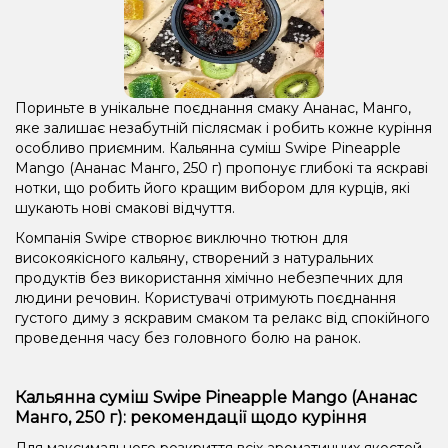
Пориньте в унікальне поєднання смаку Ананас, Манго,
яке залишає незабутній післясмак і робить кожне куріння
особливо приємним. Кальянна суміш Swipe Pineapple
Mango (Ананас Манго, 250 г) пропонує глибокі та яскраві
нотки, що робить його кращим вибором для курців, які
шукають нові смакові відчуття.
Компанія Swipe створює виключно тютюн для
високоякісного кальяну, створений з натуральних
продуктів без використання хімічно небезпечних для
людини речовин. Користувачі отримують поєднання
густого диму з яскравим смаком та релакс від спокійного
проведення часу без головного болю на ранок.
Кальянна суміш Swipe Pineapple Mango (Ананас
Манго, 250 г): рекомендації щодо куріння
Для максимального розкриття всіх ароматичних якостей