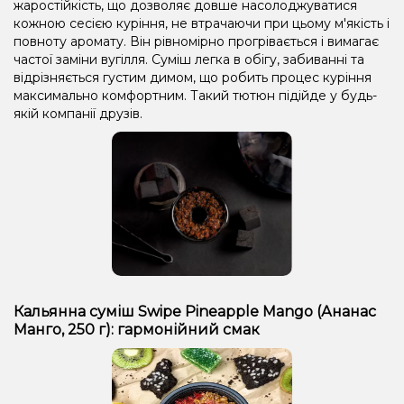
жаростійкість, що дозволяє довше насолоджуватися
кожною сесією куріння, не втрачаючи при цьому м'якість і
повноту аромату. Він рівномірно прогрівається і вимагає
частої заміни вугілля. Суміш легка в обігу, забиванні та
відрізняється густим димом, що робить процес куріння
максимально комфортним. Такий тютюн підійде у будь-
якій компанії друзів.
Кальянна суміш Swipe Pineapple Mango (Ананас
Манго, 250 г): гармонійний смак