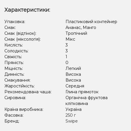
Характеристики:
Упаковка:
Пластиковий контейнер
Смак:
Ананас, Манго
Смак (відтінок):
Тропічний
Смак (міксологія):
Мікс
Кислість:
3
Солодкість:
3
Свіжість:
1
Пряність:
0
Міцність:
Легкий
Димність:
Висока
Смакування:
Висока
Жаростійкість:
Середня
Рекомендована чаша:
Глина прямоток
Сировина:
Органічна фруктова
клітковина
Країна виробника:
Україна
Фасовка:
250 г
Бренд:
Swipe