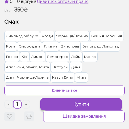
0
0 відгуків
Дивитись оптовий прайс
350₴
Ціна:
Смак
Лимонад, Яблуко
Ягоди
Чорниця/Лохина
Вишня Черешня
Кола
Смородина
Ялинка
Виноград
Виноград, Лимонад
Гранат
Ківі
Лимон
Лемонграс
Лайм
Манго
Апельсин, Манго, М'ята
Цитруси
Диня
Диня, Чорниця/Лохина
Кавун Диня
М'ята
Вівсянка/Пластівці
Апельсин, Лікер
Апельсин, Маракуя
Дивитись все
Персик
Персик, Чай
Ананас, Кокос, Ром
Ананас, Манго
Купити
-
+
Лимонад, Грейпфрут
Тірамісу
Лимонад, Ягоди
Швидке замовлення
Кавун, Смородина
Малина
Жуйка (фруктова)
Полуниця