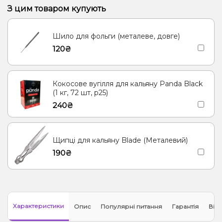
Пиріг/Кондитерка, Яблуко
Банан, Желе
З цим товаром купують
Цукерки, Мультифрукт
Грейпфрут, Полуниця, Малина
Шило для фольги (металеве, довге)
Банан, Вишня/Черешня
Енергетик
Яблуко
Кокос, Молоко
120₴
Морозиво, Ягоди
Лід/Холодок
Кориця
Груша/Дюшес
Полуниця, Молоко
Згущене молоко
Ананас
Кокосове вугілля для кальяну Panda Black
Ялинка, Мандарин
(1 кг, 72 шт, р25)
240₴
Щипці для кальяну Blade (Металевий)
190₴
Характеристики
Опис
Популярні питання
Гарантія
Відг