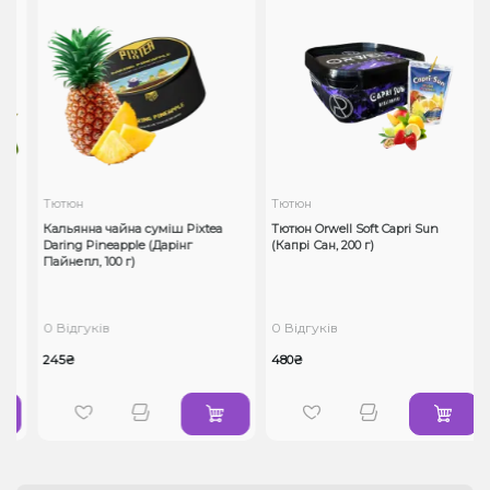
Тютюн
Тютюн
,
Кальянна чайна суміш Pixtea
Тютюн Orwell Soft Capri Sun
Daring Pineapple (Дарінг
(Капрі Сан, 200 г)
Пайнепл, 100 г)
0 Відгуків
0 Відгуків
245₴
480₴