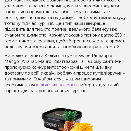
кальянної заправки, рекомендується використовувати
чашу Глина прямоток, яка забезпечує оптимальне
розподілення тепла та підтримує необхідну температуру
тютюну під час куріння. Цей тип чаші найкраще
підходить для тих, хто прагне ідеального балансу між
смаком та димністю. Кожна упаковка тютюну вагою 250 г
герметично запечатана, щоб зберегти свіжість та аромат,
полегшуючи зберігання та запобігаючи втраті якостей.
Ви можете купити Кальянна суміш Swipe Pineapple
Mango (Ананас Манго, 250 г) зараз на нашому сайті. Ми
пропонуємо конкурентоспроможні ціни та швидку
доставку по всій Україні, роблячи процес купівлі зручним
та приємним. Ознайомтеся з нашим широким
асортиментом
кальянних тютюнів
і виберіть ідеальний
варіант для наступного сеансу куріння.