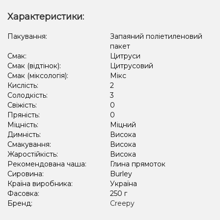
Характеристики:
Пакування:
Запаяний поліетиленовий
пакет
Смак:
Цитруси
Смак (відтінок):
Цитрусовий
Смак (міксологія):
Мікс
Кислість:
2
Солодкість:
3
Свіжість:
0
Пряність:
0
Міцність:
Міцний
Димність:
Висока
Смакування:
Висока
Жаростійкість:
Висока
Рекомендована чаша:
Глина прямоток
Сировина:
Burley
Країна виробника:
Україна
Фасовка:
250 г
Бренд:
Creepy