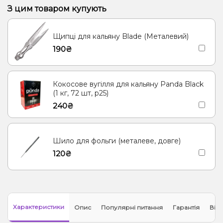
Апельсин, Кавун, Грейпфрут, Полуниця, Шампанське
З цим товаром купують
Суниця, Печиво
Пиво, Сливки/Крем
Щипці для кальяну Blade (Металевий)
Карамель, Мультифрукт, Попкорн
Грейпфрут, Ківі, Полуниця
190₴
Лідяники, Ягоди
Кавун, Барбарис, Диня
Апельсин, Вишня/Черешня, Журавлина
Мультифрукт
Кокосове вугілля для кальяну Panda Black
Диня, Ягоди
Мохіто, Ягоди
Лимон, Ягоди
Малина
(1 кг, 72 шт, р25)
240₴
Шило для фольги (металеве, довге)
120₴
Характеристики
Опис
Популярні питання
Гарантія
Відг