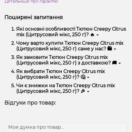
Детальніше про гарантію
Поширені запитання
Які основні особливості Тютюн Creepy Citrus
mix (Цитрусовий мікс, 250 г)? 🔥
Тютюн Creepy Citrus mix (Цитрусовий мікс, 250 г)
Чому варто купити Тютюн Creepy Citrus mix
відрізняється високою якістю, зручністю
(Цитрусовий мікс, 250 г) саме у нас? 🛍️
використання та надійністю.
Ми пропонуємо тільки оригінальну продукцію,
Як замовити Тютюн Creepy Citrus mix
широкий асортимент, вигідні ціни та швидку
(Цитрусовий мікс, 250 г) з доставкою? 🚚
доставку. Крім того, у нас регулярні акції та знижки
для клієнтів!
Оформити замовлення можна в кілька кліків:
Як вибрати Тютюн Creepy Citrus mix
(Цитрусовий мікс, 250 г)? 🤔
Додайте Тютюн Creepy Citrus mix
(Цитрусовий мікс, 250 г) до кошика.
Вибір залежить від ваших уподобань – наприклад,
Чи є знижки на Тютюн Creepy Citrus mix
Перейдіть до оформлення замовлення.
якщо це кальян, враховуйте розмір, матеріал та тип
(Цитрусовий мікс, 250 г)? 🎉
чаші, якщо вейп – потужність та смак. Наші
Виберіть зручний спосіб оплати та доставки.
менеджери допоможуть підібрати ідеальний
Так! Ми регулярно проводимо акції та пропонуємо
Підтвердіть замовлення – ми швидко
Відгуки про товар:
варіант.
спеціальні пропозиції. Слідкуйте за оновленнями на
надішлемо його вам!
сайті та в нашому телеграм-каналі, щоб не
Доставка доступна по всій Україні, терміни
проґавити вигідні пропозиції!
залежать від вашого розташування.