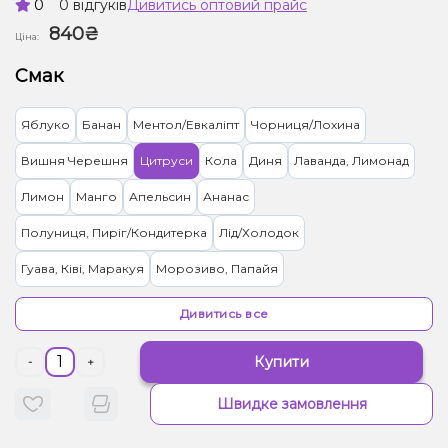
0
0 відгуків
Дивитись оптовий прайс
840₴
Ціна:
Смак
Яблуко
Банан
Ментол/Евкаліпт
Чорниця/Лохина
Вишня Черешня
Цитруси
Кола
Диня
Лаванда, Лимонад
Лимон
Манго
Апельсин
Ананас
Полуниця, Пиріг/Кондитерка
Лід/Холодок
Гуава, Ківі, Маракуя
Морозиво, Папайя
Ананас, Диня, Манго, Маракуя, Чорниця/Лохина
Секрет
Дивитись все
Ялинка, Мандарин
Зефір, Какао
Ківі
Виноград, Цукерки
Купити
-
+
Грейпфрут, Полуниця, Малина
Лимонад
Жуйка (фруктова)
Швидке замовлення
Лемонграс