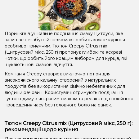
Пориньте в унікальне поєднання смаку Цитруси, яке
залишає незабутній післясмак і робить кожне куріння
особливо приємним. Тютюн Creepy Citrus mix
(Цитрусовий мікс, 250 г) пропонує глибокі та яскраві
нотки, що робить його кращим вибором для курців, які
шукають нові смакові відчуття.
Компанія Creepy створює виключно тютюн для
високоякісного кальяну, створений з натуральних
продуктів без використання хімічно небезпечних для
людини речовин. Користувачі отримують поєднання
густого диму з яскравим смаком та релакс від спокійного
проведення часу без головного болю на ранок.
Тютюн Creepy Citrus mix (Цитрусовий мікс, 250 г):
рекомендації щодо куріння
Для максимального розкриття всіх ароматичних якостей