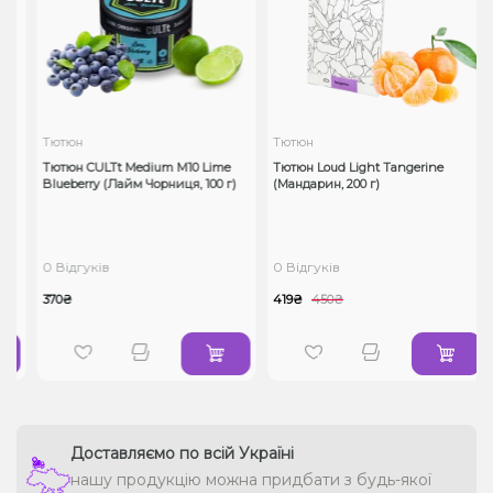
Тютюн
Тютюн
Тютюн CULTt Medium M10 Lime
Тютюн Loud Light Tangerine
Blueberry (Лайм Чорниця, 100 г)
(Мандарин, 200 г)
0 Відгуків
0 Відгуків
370₴
419₴
450₴
Доставляємо по всій Україні
нашу продукцію можна придбати з будь-якої