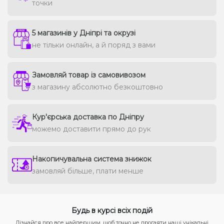
точки
5 магазинів у Дніпрі та окрузі
не тільки онлайн, а й поряд з вами
Замовляй товар із самовивозом
з магазину абсолютно безкоштовно
Кур'єрська доставка по Дніпру
можемо доставити прямо до рук
Накопичувальна система знижок
замовляй більше, плати менше
Будь в курсі всіх подій
Дізнайся про все найпершим, щоб точно не прогаяти наші унікальні