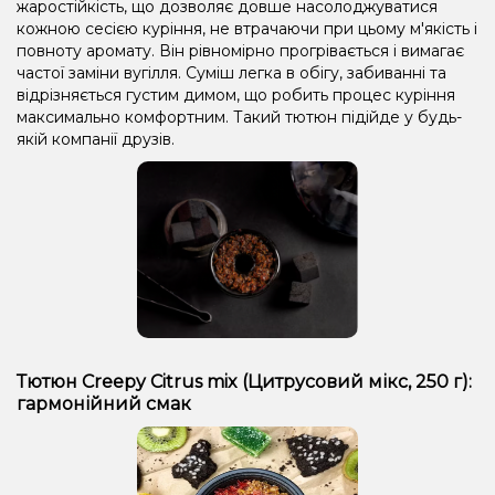
жаростійкість, що дозволяє довше насолоджуватися
кожною сесією куріння, не втрачаючи при цьому м'якість і
повноту аромату. Він рівномірно прогрівається і вимагає
частої заміни вугілля. Суміш легка в обігу, забиванні та
відрізняється густим димом, що робить процес куріння
максимально комфортним. Такий тютюн підійде у будь-
якій компанії друзів.
Тютюн Creepy Citrus mix (Цитрусовий мікс, 250 г):
гармонійний смак