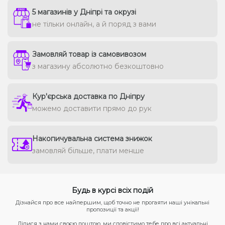
5 магазинів у Дніпрі та окрузі
не тільки онлайн, а й поряд з вами
Замовляй товар із самовивозом
з магазину абсолютно безкоштовно
Кур'єрська доставка по Дніпру
можемо доставити прямо до рук
Накопичувальна система знижок
замовляй більше, плати менше
Будь в курсі всіх подій
Дізнайся про все найпершим, щоб точно не прогаяти наші унікальні
пропозиції та акції!
Ділися з нами своєю поштою, ми сповістимо тебе про всі актуальні