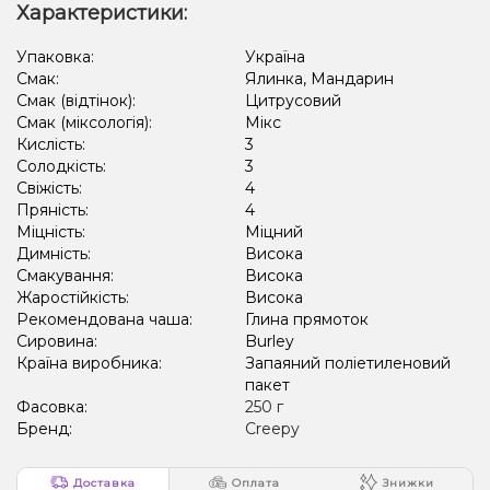
Характеристики:
Упаковка:
Україна
Смак:
Ялинка, Мандарин
Смак (відтінок):
Цитрусовий
Смак (міксологія):
Мікс
Кислість:
3
Солодкість:
3
Свіжість:
4
Пряність:
4
Міцність:
Міцний
Димність:
Висока
Смакування:
Висока
Жаростійкість:
Висока
Рекомендована чаша:
Глина прямоток
Сировина:
Burley
Країна виробника:
Запаяний поліетиленовий
пакет
Фасовка:
250 г
Бренд:
Creepy
Доставка
Оплата
Знижки