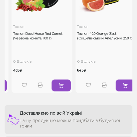
Тютюн
Тютюн
Тютюн Dead Horse Red Comet
Тютюн 420 Orange Zest
(Червона комета, 100 г)
(Сицилійський Апельсин, 250 г)
0 Відгуків
0 Відгуків
435₴
645₴
Доставляємо по всій Україні
нашу продукцію можна придбати з будь-якої
точки