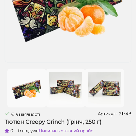
Рідини для електронних сигарет
Подарункові набори
Уцінка
Артикул:
21348
Є в наявності
Тютюн Creepy Grinch (Грінч, 250 г)
0
0 відгуків
Дивитись оптовий прайс