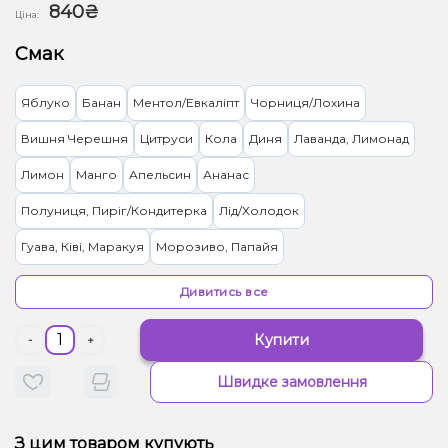
840₴
Ціна:
Смак
Яблуко
Банан
Ментол/Евкаліпт
Чорниця/Лохина
Вишня Черешня
Цитруси
Кола
Диня
Лаванда, Лимонад
Лимон
Манго
Апельсин
Ананас
Полуниця, Пиріг/Кондитерка
Лід/Холодок
Гуава, Ківі, Маракуя
Морозиво, Папайя
Ананас, Диня, Манго, Маракуя, Чорниця/Лохина
Секрет
Дивитись все
Ялинка, Мандарин
Зефір, Какао
Ківі
Виноград, Цукерки
Купити
-
+
Грейпфрут, Полуниця, Малина
Лимонад
Жуйка (фруктова)
Швидке замовлення
Лемонграс
Апельсин, Кавун, Грейпфрут, Полуниця, Шампанське
З цим товаром купують