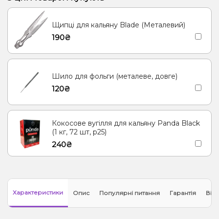
Суниця, Печиво
Пиво, Сливки/Крем
Щипці для кальяну Blade (Металевий)
Карамель, Мультифрукт, Попкорн
Грейпфрут, Ківі, Полуниця
190₴
Лідяники, Ягоди
Кавун, Барбарис, Диня
Апельсин, Вишня/Черешня, Журавлина
Мультифрукт
Шило для фольги (металеве, довге)
Диня, Ягоди
Мохіто, Ягоди
Лимон, Ягоди
Малина
120₴
Кокосове вугілля для кальяну Panda Black
(1 кг, 72 шт, р25)
240₴
Характеристики
Опис
Популярні питання
Гарантія
Відг