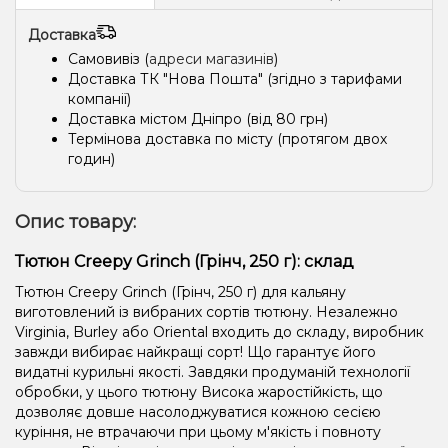
Доставка
Самовивіз (
адреси магазинів
)
Доставка ТК "Нова Пошта" (згідно з тарифами
компанії)
Доставка містом Дніпро (від 80 грн)
Термінова доставка по місту (протягом двох
годин)
Опис товару:
Тютюн Creepy Grinch (Грінч, 250 г): склад
Тютюн Creepy Grinch (Грінч, 250 г) для кальяну
виготовлений із вибраних сортів тютюну. Незалежно
Virginia, Burley або Oriental входить до складу, виробник
завжди вибирає найкращі сорт! Що гарантує його
видатні курильні якості. Завдяки продуманій технології
обробки, у цього тютюну Висока жаростійкість, що
дозволяє довше насолоджуватися кожною сесією
куріння, не втрачаючи при цьому м'якість і повноту