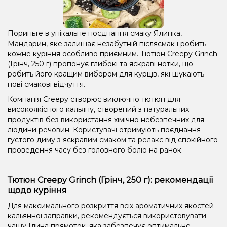
Пориньте в унікальне поєднання смаку Ялинка,
Мандарин, яке залишає незабутній післясмак і робить
кожне куріння особливо приємним. Тютюн Creepy Grinch
(Грінч, 250 г) пропонує глибокі та яскраві нотки, що
робить його кращим вибором для курців, які шукають
нові смакові відчуття.
Компанія Creepy створює виключно тютюн для
високоякісного кальяну, створений з натуральних
продуктів без використання хімічно небезпечних для
людини речовин. Користувачі отримують поєднання
густого диму з яскравим смаком та релакс від спокійного
проведення часу без головного болю на ранок.
Тютюн Creepy Grinch (Грінч, 250 г): рекомендації
щодо куріння
Для максимального розкриття всіх ароматичних якостей
кальянної заправки, рекомендується використовувати
чашу Глина прямоток, яка забезпечує оптимальне