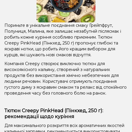
Пориньте в унікальне поєднання смаку Грейпфрут,
Полуниця, Малина, яке залишає незабутній післясмак і
робить кожне куріння особливо приємним. Тютюн
Creepy PinkHead (Пінкхед, 250 г) пропонує глибокі та
яскраві нотки, що робить його кращим вибором для
курців, які шукають нові смакові відчуття.
Компанія Creepy створює виключно тютюн для
високоякісного кальяну, створений з натуральних
продуктів без використання хімічно небезпечних для
людини речовин. Користувачі отримують поєднання
густого диму з яскравим смаком та релакс від спокійного
проведення часу без головного болю на ранок.
Тютюн Creepy PinkHead (Пінкхед, 250 г):
рекомендації щодо куріння
Для максимального розкриття всіх ароматичних якостей
кальянної заправки, рекомендується використовувати