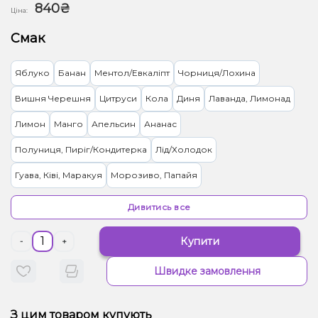
840₴
Ціна:
Смак
Яблуко
Банан
Ментол/Евкаліпт
Чорниця/Лохина
Вишня Черешня
Цитруси
Кола
Диня
Лаванда, Лимонад
Лимон
Манго
Апельсин
Ананас
Полуниця, Пиріг/Кондитерка
Лід/Холодок
Гуава, Ківі, Маракуя
Морозиво, Папайя
Ананас, Диня, Манго, Маракуя, Чорниця/Лохина
Секрет
Дивитись все
Ялинка, Мандарин
Зефір, Какао
Ківі
Виноград, Цукерки
Купити
-
+
Грейпфрут, Полуниця, Малина
Лимонад
Жуйка (фруктова)
Швидке замовлення
Лемонграс
Апельсин, Кавун, Грейпфрут, Полуниця, Шампанське
З цим товаром купують