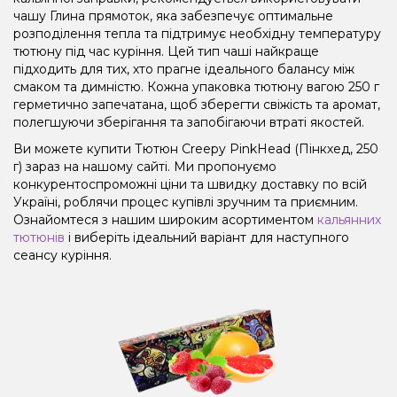
чашу Глина прямоток, яка забезпечує оптимальне
розподілення тепла та підтримує необхідну температуру
тютюну під час куріння. Цей тип чаші найкраще
підходить для тих, хто прагне ідеального балансу між
смаком та димністю. Кожна упаковка тютюну вагою 250 г
герметично запечатана, щоб зберегти свіжість та аромат,
полегшуючи зберігання та запобігаючи втраті якостей.
Ви можете купити Тютюн Creepy PinkHead (Пінкхед, 250
г) зараз на нашому сайті. Ми пропонуємо
конкурентоспроможні ціни та швидку доставку по всій
Україні, роблячи процес купівлі зручним та приємним.
Ознайомтеся з нашим широким асортиментом
кальянних
тютюнів
і виберіть ідеальний варіант для наступного
сеансу куріння.