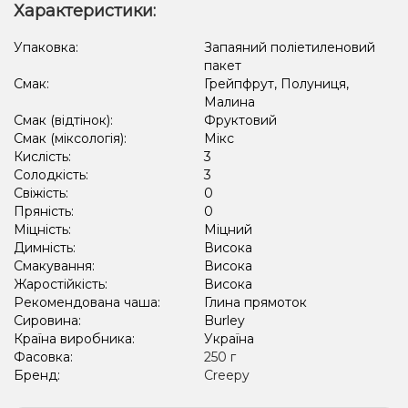
Характеристики:
Упаковка:
Запаяний поліетиленовий
пакет
Смак:
Грейпфрут, Полуниця,
Малина
Смак (відтінок):
Фруктовий
Смак (міксологія):
Мікс
Кислість:
3
Солодкість:
3
Свіжість:
0
Пряність:
0
Міцність:
Міцний
Димність:
Висока
Смакування:
Висока
Жаростійкість:
Висока
Рекомендована чаша:
Глина прямоток
Сировина:
Burley
Країна виробника:
Україна
Фасовка:
250 г
Бренд:
Creepy