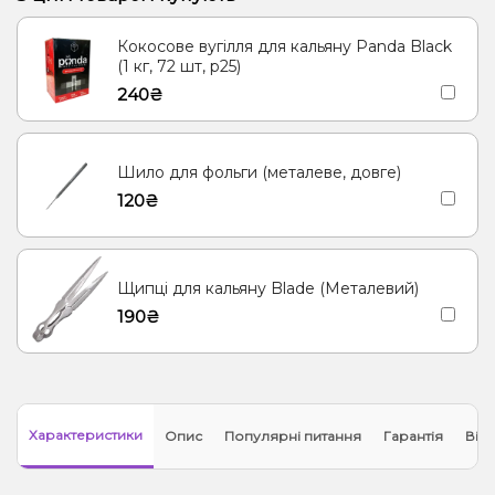
Суниця, Печиво
Пиво, Сливки/Крем
Кокосове вугілля для кальяну Panda Black
Карамель, Мультифрукт, Попкорн
Грейпфрут, Ківі, Полуниця
(1 кг, 72 шт, р25)
240₴
Лідяники, Ягоди
Кавун, Барбарис, Диня
Апельсин, Вишня/Черешня, Журавлина
Мультифрукт
Шило для фольги (металеве, довге)
Диня, Ягоди
Мохіто, Ягоди
Лимон, Ягоди
Малина
120₴
Щипці для кальяну Blade (Металевий)
190₴
Характеристики
Опис
Популярні питання
Гарантія
Відг