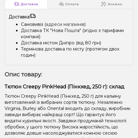
Доставка
Оплата
Знижки
Доставка
Самовивіз (
адреси магазинів
)
Доставка ТК "Нова Пошта" (згідно з тарифами
компанії)
Доставка містом Дніпро (від 80 грн)
Термінова доставка по місту (протягом двох
годин)
Опис товару:
Тютюн Creepy PinkHead (Пінкхед, 250 г): склад
Тютюн Creepy PinkHead (Пінкхед, 250 г) для кальяну
виготовлений із вибраних сортів тютюну. Незалежно
Virginia, Burley або Oriental входить до складу, виробник
завжди вибирає найкращі сорт! Що гарантує його
видатні курильні якості. Завдяки продуманій технології
обробки, у цього тютюну Висока жаростійкість, що
дозволяє довше насолоджуватися кожною сесією