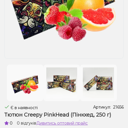
Рідини для електронних сигарет
Подарункові набори
Уцінка
Артикул:
21656
Є в наявності
Тютюн Creepy PinkHead (Пінкхед, 250 г)
0
0 відгуків
Дивитись оптовий прайс