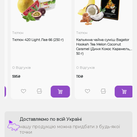
Тютюн
Тютюн
Тютюн 420 Light Лав 66 (250 г)
Кальянна чайна суміш Bagator
Hookah Tea Melon Coconut
Caramel (Диня Кокос Карамель,
50 г)
0 Відгуків
0 Відгуків
595₴
110₴
Доставляємо по всій Україні
нашу продукцію можна придбати з будь-якої
точки