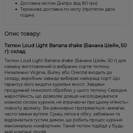
Доставка містом Дніпро (від 80 грн)
Термінова доставка по місту (протягом двох
годин)
Опис товару:
Тютюн Loud Light Banana shake (Банана Шейк, 50
г): склад
Тютюн Loud Light Banana shake (Банана Шейк, 50 г) для
кальяну виготовлений із вибраних сортів тютюну.
Незалежно Virginia, Burley або Oriental входить до
складу, виробник завжди вибирає найкращі сорт! Що
гарантує його видатні курильні якості. Завдяки
продуманій технології обробки, у цього тютюну Середня
жаростійкість, що дозволяє довше насолоджуватися
кожною сесією куріння, не втрачаючи при цьому м'якість і
повноту аромату. Він рівномірно прогрівається і вимагає
частої заміни вугілля. Суміш легка в обігу, забиванні та
відрізняється густим димом, що робить процес куріння
максимально комфортним. Такий тютюн підійде у будь-
якій компанії друзів.