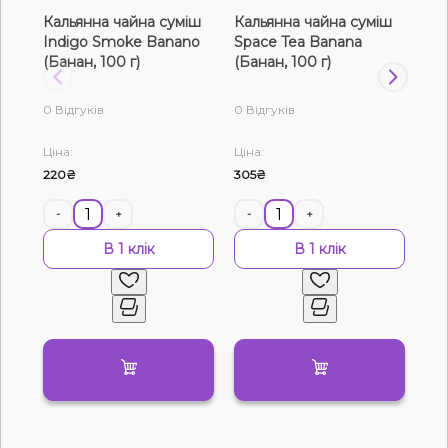
Кальянна чайна суміш
Кальянна чайна суміш
Ка
Рідини для електронних сигарет
Indigo Smoke Banano
Space Tea Banana
Sp
(Банан, 100 г)
(Банан, 100 г)
(Ба
Подарункові набори
0 Відгуків
0 Відгуків
0 В
Уцінка
Ціна:
Ціна:
Цін
220₴
305₴
565
-
+
-
+
-
Немає у наявності
Артикул:
21364
В 1 клік
В 1 клік
Тютюн Loud Light Banana shake (Банана
Шейк, 50 г)
0
0 відгуків
Дивитись оптовий прайс
121₴
Ціна:
130₴
Смак
Ківі, Полуниця
Мандарин
Вино, Персик
Ожина