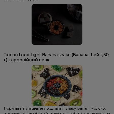
Тютюн Loud Light Banana shake (Банана Шейк, 50
г): гармонійний смак
Пориньте в унікальне поєднання смаку Банан, Молоко,
яке залишає незабутній післясмак і робить кожне куріння