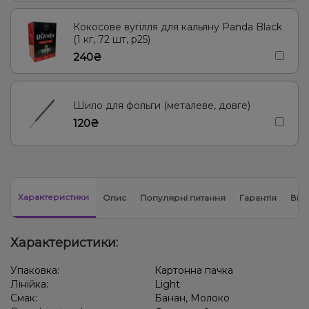
Кокосове вугілля для кальяну Panda Black
(1 кг, 72 шт, р25)
240₴
Шило для фольги (металеве, довге)
120₴
Характеристики
Опис
Популярні питання
Гарантія
Відг
Характеристики:
Упаковка:
Картонна пачка
Лінійка:
Light
Смак:
Банан, Молоко