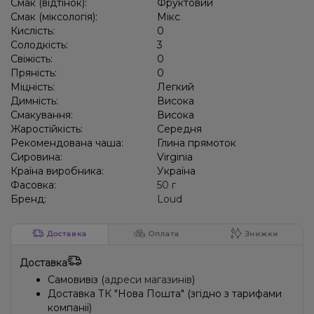
Смак (відтінок):
Фруктовий
Смак (міксологія):
Мікс
Кислість:
0
Солодкість:
3
Свіжість:
0
Пряність:
0
Міцність:
Легкий
Димність:
Висока
Смакування:
Висока
Жаростійкість:
Середня
Рекомендована чаша:
Глина прямоток
Сировина:
Virginia
Країна виробника:
Україна
Фасовка:
50 г
Бренд:
Loud
Доставка
Оплата
Знижки
Доставка
Самовивіз (
адреси магазинів
)
Доставка ТК "Нова Пошта" (згідно з тарифами
компанії)