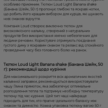
особливо приємним. Тютюн Loud Light Banana shake
(Банана Шейк, 50 г) пропонує глибокі та яскраві нотки,
що робить його кращим вибором для курців, які шукають
нові смакові відчуття.
Компанія Loud створює виключно тютюн для
високоякісного кальяну, створений з натуральних
продуктів без використання хімічно небезпечних для
людини речовин. Користувачі отримують поєднання
густого диму з яскравим смаком та релакс від спокійного
проведення часу без головного болю на ранок.
Тютюн Loud Light Banana shake (Банана Шейк, 50
г): рекомендації щодо куріння
Для максимального розкриття всіх ароматичних якостей
кальянної заправки, рекомендується використовувати
чашу Глина прямоток, яка забезпечує оптимальне
розподілення тепла та підтримує необхідну температуру
тютюну під час куріння. Цей тип чаші найкраще
підходить для тих, хто прагне ідеального балансу між
смаком та димністю. Кожна упаковка тютюну вагою 50 г