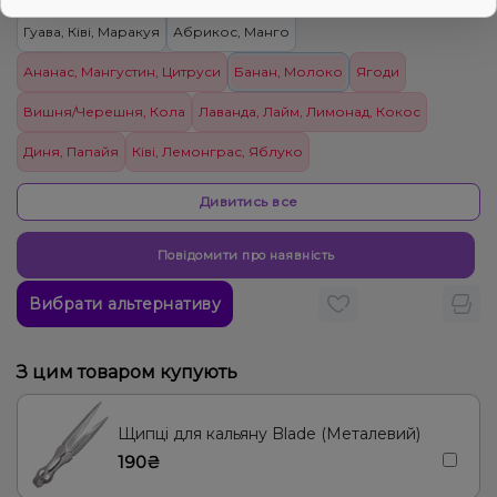
Гуава, Ківі, Маракуя
Абрикос, Манго
Ананас, Мангустин, Цитруси
Банан, Молоко
Ягоди
Вишня/Черешня, Кола
Лаванда, Лайм, Лимонад, Кокос
Диня, Папайя
Ківі, Лемонграс, Яблуко
Лимон, Пиріг/Кондитерка
Манго, Чізкейк
Дивитись все
Грейпфрут, Полуниця, Лічі, Малина
Малина, Мохіто
Повідомити про наявність
Персик, Прянощі/Спеції
Пиріг/Кондитерка
Суниця
Вибрати альтернативу
Попкорн
Цитруси
Лимон, Цукерки
Ананас, Кокос, Ром
Апельсин, Лікер
Лічі, Малина
Барбарис, Цукерки
З цим товаром купують
Лимонад, Огірок
Виноград, Лимонад
Пиріг/Кондитерка, Гарбуз
Щипці для кальяну Blade (Металевий)
190₴