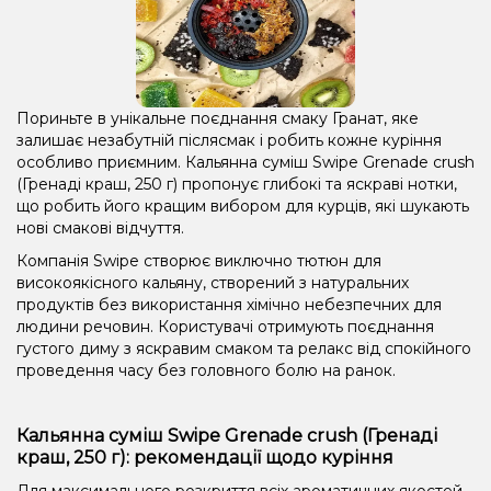
Пориньте в унікальне поєднання смаку Гранат, яке
залишає незабутній післясмак і робить кожне куріння
особливо приємним. Кальянна суміш Swipe Grenade crush
(Гренаді краш, 250 г) пропонує глибокі та яскраві нотки,
що робить його кращим вибором для курців, які шукають
нові смакові відчуття.
Компанія Swipe створює виключно тютюн для
високоякісного кальяну, створений з натуральних
продуктів без використання хімічно небезпечних для
людини речовин. Користувачі отримують поєднання
густого диму з яскравим смаком та релакс від спокійного
проведення часу без головного болю на ранок.
Кальянна суміш Swipe Grenade crush (Гренаді
краш, 250 г): рекомендації щодо куріння
Для максимального розкриття всіх ароматичних якостей