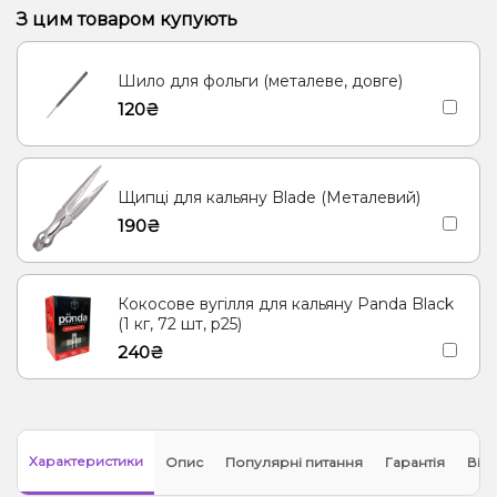
Пиріг/Кондитерка, Яблуко
Банан, Желе
З цим товаром купують
Цукерки, Мультифрукт
Грейпфрут, Полуниця, Малина
Шило для фольги (металеве, довге)
Банан, Вишня/Черешня
Енергетик
Яблуко
Кокос, Молоко
120₴
Морозиво, Ягоди
Лід/Холодок
Кориця
Груша/Дюшес
Полуниця, Молоко
Згущене молоко
Ананас
Щипці для кальяну Blade (Металевий)
Ялинка, Мандарин
190₴
Кокосове вугілля для кальяну Panda Black
(1 кг, 72 шт, р25)
240₴
Характеристики
Опис
Популярні питання
Гарантія
Відг