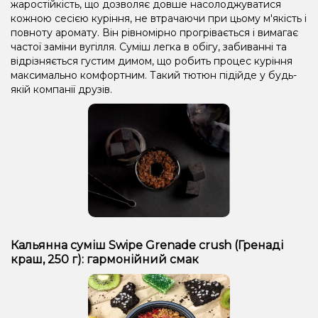
жаростійкість, що дозволяє довше насолоджуватися
кожною сесією куріння, не втрачаючи при цьому м'якість і
повноту аромату. Він рівномірно прогрівається і вимагає
частої заміни вугілля. Суміш легка в обігу, забиванні та
відрізняється густим димом, що робить процес куріння
максимально комфортним. Такий тютюн підійде у будь-
якій компанії друзів.
Кальянна суміш Swipe Grenade crush (Гренаді
краш, 250 г): гармонійний смак