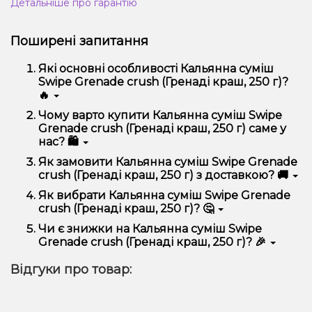
Детальніше про гарантію
Поширені запитання
Які основні особливості Кальянна суміш
Swipe Grenade crush (Гренаді краш, 250 г)?
🔥
Кальянна суміш Swipe Grenade crush (Гренаді краш,
Чому варто купити Кальянна суміш Swipe
250 г) відрізняється високою якістю, зручністю
Grenade crush (Гренаді краш, 250 г) саме у
використання та надійністю.
нас? 🛍️
Ми пропонуємо тільки оригінальну продукцію,
Як замовити Кальянна суміш Swipe Grenade
широкий асортимент, вигідні ціни та швидку
crush (Гренаді краш, 250 г) з доставкою? 🚚
доставку. Крім того, у нас регулярні акції та знижки
для клієнтів!
Оформити замовлення можна в кілька кліків:
Як вибрати Кальянна суміш Swipe Grenade
crush (Гренаді краш, 250 г)? 🤔
Додайте Кальянна суміш Swipe Grenade crush
(Гренаді краш, 250 г) до кошика.
Вибір залежить від ваших уподобань – наприклад,
Чи є знижки на Кальянна суміш Swipe
Перейдіть до оформлення замовлення.
якщо це кальян, враховуйте розмір, матеріал та тип
Grenade crush (Гренаді краш, 250 г)? 🎉
чаші, якщо вейп – потужність та смак. Наші
Виберіть зручний спосіб оплати та доставки.
менеджери допоможуть підібрати ідеальний
Так! Ми регулярно проводимо акції та пропонуємо
Підтвердіть замовлення – ми швидко
Відгуки про товар:
варіант.
спеціальні пропозиції. Слідкуйте за оновленнями на
надішлемо його вам!
сайті та в нашому телеграм-каналі, щоб не
Доставка доступна по всій Україні, терміни
проґавити вигідні пропозиції!
залежать від вашого розташування.