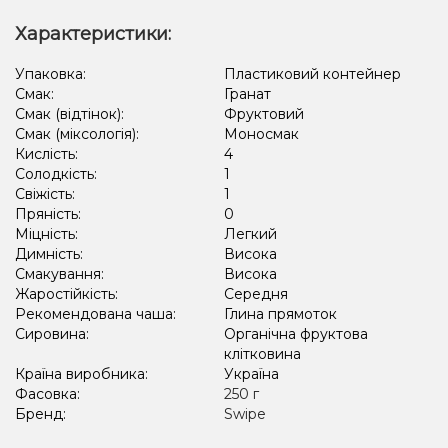
Характеристики:
Упаковка:
Пластиковий контейнер
Смак:
Гранат
Смак (відтінок):
Фруктовий
Смак (міксологія):
Моносмак
Кислість:
4
Солодкість:
1
Свіжість:
1
Пряність:
0
Міцність:
Легкий
Димність:
Висока
Смакування:
Висока
Жаростійкість:
Середня
Рекомендована чаша:
Глина прямоток
Сировина:
Органічна фруктова
клітковина
Країна виробника:
Україна
Фасовка:
250 г
Бренд:
Swipe