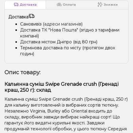
Доставка
Оплата
Знижки
Доставка
Самовивіз (
адреси магазинів
)
Доставка ТК "Нова Пошта" (згідно з тарифами
компанії)
Доставка містом Дніпро (від 80 грн)
Термінова доставка по місту (протягом двох
годин)
Опис товару:
Кальянна суміш Swipe Grenade crush (Гренаді
краш, 250 г): склад
Кальянна суміш Swipe Grenade crush (Гренаді краш, 250 г)
для кальяну виготовлений із вибраних сортів тютюну.
Незалежно Virginia, Burley або Oriental входить до
складу, виробник завжди вибирає найкращі сорт! Що
гарантує його видатні курильні якості. Завдяки
продуманій технології обробки, у цього тютюну Середня