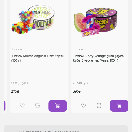
Тютюн
Тютюн
Тютюн Molfar Virginia Line Едем
Тютюн Unity Voltage gum (Хуба
(100 г)
буба Енергетик Гуава, 100 г)
0 Відгуків
0 Відгуків
275₴
390₴