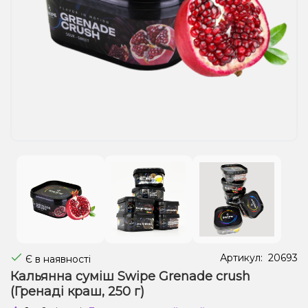
Рідини для електронних сигарет
Подарункові набори
Уцінка
Артикул:
20693
Є в наявності
Кальянна суміш Swipe Grenade crush
(Гренаді краш, 250 г)