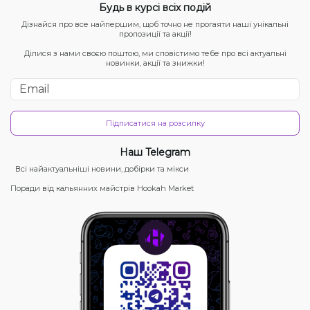
Будь в курсі всіх подій
Дізнайся про все найпершим, щоб точно не прогаяти наші унікальні
пропозиції та акції!
Ділися з нами своєю поштою, ми сповістимо тебе про всі актуальні
новинки, акції та знижки!
Підписатися на розсилку
Наш Telegram
Всі найактуальніші новини, добірки та мікси
Поради від кальянних майстрів Hookah Market