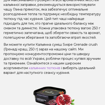
кальянної заправки, рекомендується використовувати
чашу Глина прямоток, яка забезпечує оптимальне
розподілення тепла та підтримує необхідну температуру
тютюну під час куріння. Цей тип чаші найкраще
підходить для тих, хто прагне ідеального балансу між
смаком та димністю. Кожна упаковка тютюну вагою 250 г
герметично запечатана, щоб зберегти свіжість та аромат,
полегшуючи зберігання та запобігаючи втраті якостей.
Ви можете купити Кальянна суміш Swipe Grenade crush
(Гренаді краш, 250 г) зараз на нашому сайті. Ми
пропонуємо конкурентоспроможні ціни та швидку
доставку по всій Україні, роблячи процес купівлі зручним
та приємним. Ознайомтеся з нашим широким
асортиментом
кальянних тютюнів
і виберіть ідеальний
варіант для наступного сеансу куріння.