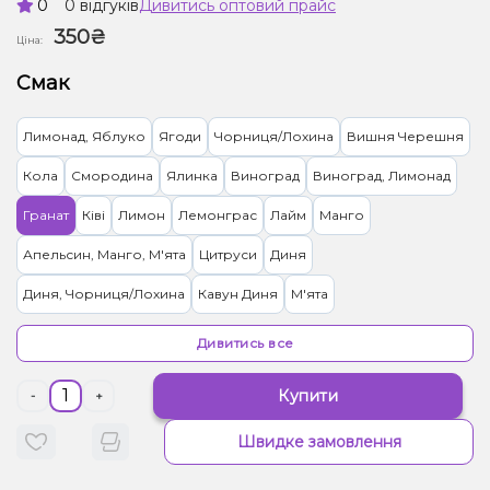
0
0 відгуків
Дивитись оптовий прайс
350₴
Ціна:
Смак
Лимонад, Яблуко
Ягоди
Чорниця/Лохина
Вишня Черешня
Кола
Смородина
Ялинка
Виноград
Виноград, Лимонад
Гранат
Ківі
Лимон
Лемонграс
Лайм
Манго
Апельсин, Манго, М'ята
Цитруси
Диня
Диня, Чорниця/Лохина
Кавун Диня
М'ята
Вівсянка/Пластівці
Апельсин, Лікер
Апельсин, Маракуя
Дивитись все
Персик
Персик, Чай
Ананас, Кокос, Ром
Ананас, Манго
Купити
-
+
Лимонад, Грейпфрут
Тірамісу
Лимонад, Ягоди
Швидке замовлення
Кавун, Смородина
Малина
Жуйка (фруктова)
Полуниця