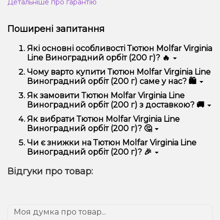
Детальніше про гарантію
Поширені запитання
Які основні особливості Тютюн Molfar Virginia
Line Виноградний орбіт (200 г)? 🔥
Тютюн Molfar Virginia Line Виноградний орбіт (200
Чому варто купити Тютюн Molfar Virginia Line
г) відрізняється високою якістю, зручністю
Виноградний орбіт (200 г) саме у нас? 🛍️
використання та надійністю.
Ми пропонуємо тільки оригінальну продукцію,
Як замовити Тютюн Molfar Virginia Line
широкий асортимент, вигідні ціни та швидку
Виноградний орбіт (200 г) з доставкою? 🚚
доставку. Крім того, у нас регулярні акції та знижки
для клієнтів!
Оформити замовлення можна в кілька кліків:
Як вибрати Тютюн Molfar Virginia Line
Виноградний орбіт (200 г)? 🤔
Додайте Тютюн Molfar Virginia Line
Виноградний орбіт (200 г) до кошика.
Вибір залежить від ваших уподобань – наприклад,
Чи є знижки на Тютюн Molfar Virginia Line
Перейдіть до оформлення замовлення.
якщо це кальян, враховуйте розмір, матеріал та тип
Виноградний орбіт (200 г)? 🎉
чаші, якщо вейп – потужність та смак. Наші
Виберіть зручний спосіб оплати та доставки.
менеджери допоможуть підібрати ідеальний
Так! Ми регулярно проводимо акції та пропонуємо
Підтвердіть замовлення – ми швидко
Відгуки про товар:
варіант.
спеціальні пропозиції. Слідкуйте за оновленнями на
надішлемо його вам!
сайті та в нашому телеграм-каналі, щоб не
Доставка доступна по всій Україні, терміни
проґавити вигідні пропозиції!
залежать від вашого розташування.