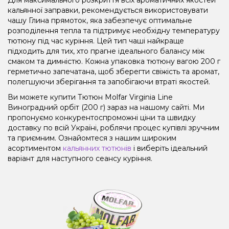
кальянної заправки, рекомендується використовувати
чашу Глина прямоток, яка забезпечує оптимальне
розподілення тепла та підтримує необхідну температуру
тютюну під час куріння. Цей тип чаші найкраще
підходить для тих, хто прагне ідеального балансу між
смаком та димністю. Кожна упаковка тютюну вагою 200 г
герметично запечатана, щоб зберегти свіжість та аромат,
полегшуючи зберігання та запобігаючи втраті якостей.
Ви можете купити Тютюн Molfar Virginia Line
Виноградний орбіт (200 г) зараз на нашому сайті. Ми
пропонуємо конкурентоспроможні ціни та швидку
доставку по всій Україні, роблячи процес купівлі зручним
та приємним. Ознайомтеся з нашим широким
асортиментом
кальянних тютюнів
і виберіть ідеальний
варіант для наступного сеансу куріння.