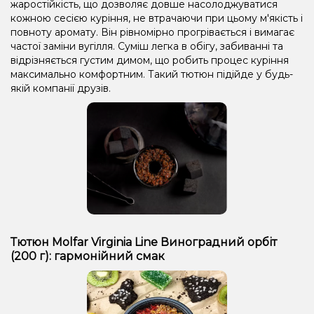
жаростійкість, що дозволяє довше насолоджуватися
кожною сесією куріння, не втрачаючи при цьому м'якість і
повноту аромату. Він рівномірно прогрівається і вимагає
частої заміни вугілля. Суміш легка в обігу, забиванні та
відрізняється густим димом, що робить процес куріння
максимально комфортним. Такий тютюн підійде у будь-
якій компанії друзів.
Тютюн Molfar Virginia Line Виноградний орбіт
(200 г): гармонійний смак