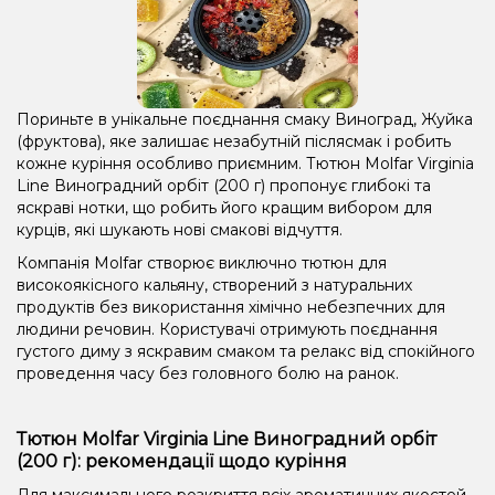
Пориньте в унікальне поєднання смаку Виноград, Жуйка
(фруктова), яке залишає незабутній післясмак і робить
кожне куріння особливо приємним. Тютюн Molfar Virginia
Line Виноградний орбіт (200 г) пропонує глибокі та
яскраві нотки, що робить його кращим вибором для
курців, які шукають нові смакові відчуття.
Компанія Molfar створює виключно тютюн для
високоякісного кальяну, створений з натуральних
продуктів без використання хімічно небезпечних для
людини речовин. Користувачі отримують поєднання
густого диму з яскравим смаком та релакс від спокійного
проведення часу без головного болю на ранок.
Тютюн Molfar Virginia Line Виноградний орбіт
(200 г): рекомендації щодо куріння
Для максимального розкриття всіх ароматичних якостей