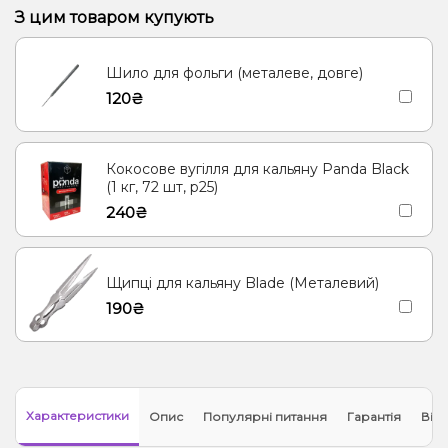
Грейпфрут, Лотос, Помело
З цим товаром купують
Груша/Дюшес, Журавлина, Яблуко
Диня
Шило для фольги (металеве, довге)
Кола, Прянощі/Спеції
Апельсин, Ананас, Манго
Кола, Лайм
120₴
Апельсин, Вишня/Черешня, Журавлина
Ягоди
Малина
Лимон
Виноград
Груша/Дюшес
Кавун
М'ята
Кокосове вугілля для кальяну Panda Black
(1 кг, 72 шт, р25)
240₴
Щипці для кальяну Blade (Металевий)
190₴
Характеристики
Опис
Популярні питання
Гарантія
Відг