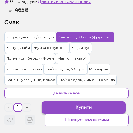
0
0 відгуків
Дивитись оптовий прайс
465₴
Ціна:
Смак
Кавун, Диня, Лід/Холодок
Виноград, Жуйка (фруктова)
Кактус, Лайм
Жуйка (фруктова)
Ківі, Аґрус
Полуниця, Вершки/Крем
Манго, Нектарін
Мармелад, Печиво
Лід/Холодок, Яблуко
Мандарин
Банан, Гуава, Диня, Кокос
Лід/Холодок, Лимон, Троянда
Ананас, Ялинка, Манго
Цитруси
Вишня Черешня
Дивитись все
Апельсин, Ром
Алое, Помело
Гранат
Купити
-
+
Кактус, Лайм, Лимонад, Огірок
Жуйка (фруктова), Желейки
Швидке замовлення
Кавун, Лемонграсс
Ментол/Евкаліпт