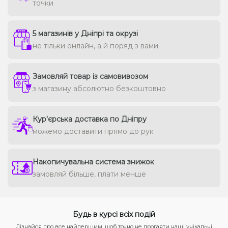
точки
5 магазинів у Дніпрі та окрузі
не тільки онлайн, а й поряд з вами
Замовляй товар із самовивозом
з магазину абсолютно безкоштовно
Кур'єрська доставка по Дніпру
можемо доставити прямо до рук
Накопичувальна система знижок
замовляй більше, плати менше
Будь в курсі всіх подій
Дізнайся про все найпершим, щоб точно не прогаяти наші унікальні