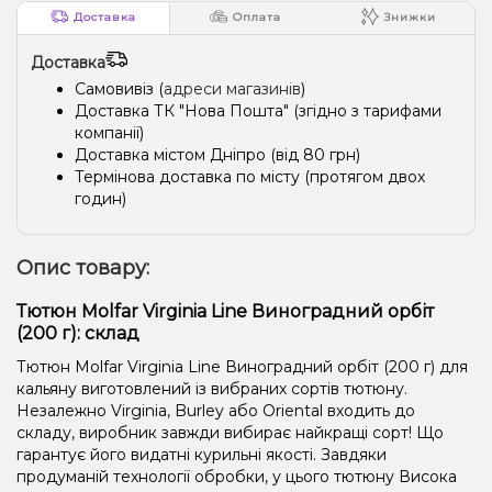
Доставка
Оплата
Знижки
Доставка
Самовивіз (
адреси магазинів
)
Доставка ТК "Нова Пошта" (згідно з тарифами
компанії)
Доставка містом Дніпро (від 80 грн)
Термінова доставка по місту (протягом двох
годин)
Опис товару:
Тютюн Molfar Virginia Line Виноградний орбіт
(200 г): склад
Тютюн Molfar Virginia Line Виноградний орбіт (200 г) для
кальяну виготовлений із вибраних сортів тютюну.
Незалежно Virginia, Burley або Oriental входить до
складу, виробник завжди вибирає найкращі сорт! Що
гарантує його видатні курильні якості. Завдяки
продуманій технології обробки, у цього тютюну Висока