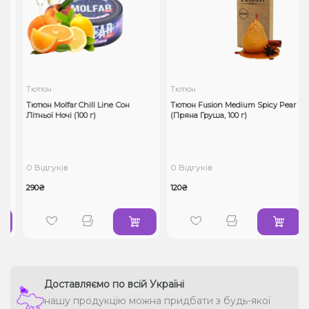
Тютюн
Тютюн
л
Тютюн Molfar Chill Line Сон
Тютюн Fusion Medium Spicy Pear
Літньої Ночі (100 г)
(Пряна Груша, 100 г)
0 Відгуків
0 Відгуків
290₴
120₴
Доставляємо по всій Україні
нашу продукцію можна придбати з будь-якої