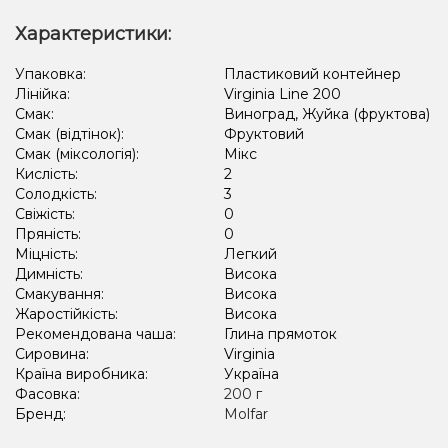
Характеристики:
Упаковка:
Пластиковий контейнер
Лінійка:
Virginia Line 200
Смак:
Виноград, Жуйка (фруктова)
Смак (відтінок):
Фруктовий
Смак (міксологія):
Мікс
Кислість:
2
Солодкість:
3
Свіжість:
0
Пряність:
0
Міцність:
Легкий
Димність:
Висока
Смакування:
Висока
Жаростійкість:
Висока
Рекомендована чаша:
Глина прямоток
Сировина:
Virginia
Країна виробника:
Україна
Фасовка:
200 г
Бренд:
Molfar