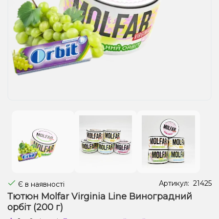
Рідини для електронних сигарет
Подарункові набори
Уцінка
Артикул:
21425
Є в наявності
Тютюн Molfar Virginia Line Виноградний
орбіт (200 г)