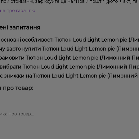
при отриманні, зафіксуйте це на "Новій пошті" (фото + акт) та
ше про гарантію
ні запитання
 основні особливості Тютюн Loud Light Lemon pie (Ли
юн Loud Light Lemon pie (Лимонний Пиріг, 200 г) відрізняєть
у варто купити Тютюн Loud Light Lemon pie (Лимонний
ійністю.
пропонуємо тільки оригінальну продукцію, широкий асортимент,
замовити Тютюн Loud Light Lemon pie (Лимонний Пирі
лярні акції та знижки для клієнтів!
рмити замовлення можна в кілька кліків:
вибрати Тютюн Loud Light Lemon pie (Лимонний Пиріг
Додайте Тютюн Loud Light Lemon pie (Лимонний Пиріг, 200
ір залежить від ваших уподобань – наприклад, якщо це кальян,
є знижки на Тютюн Loud Light Lemon pie (Лимонний П
п – потужність та смак. Наші менеджери допоможуть підібрати
Перейдіть до оформлення замовлення.
! Ми регулярно проводимо акції та пропонуємо спеціальні проп
 про товар:
Виберіть зручний спосіб оплати та доставки.
ому телеграм-каналі, щоб не проґавити вигідні пропозиції!
Підтвердіть замовлення – ми швидко надішлемо його вам!
тавка доступна по всій Україні, терміни залежать від вашого 