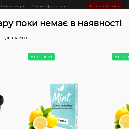
Акції та розіграші
Корисна інформація
Зворотній зв'язок
Г
ару поки немає в наявності
 гідна заміна
Тютюн
Тютюн Loud
Loud Light (200 г)
Тютюн Loud Li
У наявності
У наявн
Немає у
Тют
pie
г)
0
0
Ціна: