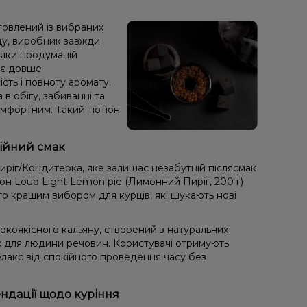
товлений із вибраних
аду, виробник завжди
дяки продуманій
яє довше
сть і повноту аромату.
 в обігу, забиванні та
комфортним. Такий тютюн
нійний смак
иріг/Кондитерка, яке залишає незабутній післясмак
н Loud Light Lemon pie (Лимонний Пиріг, 200 г)
го кращим вибором для курців, які шукають нові
коякісного кальяну, створений з натуральних
х для людини речовин. Користувачі отримують
лакс від спокійного проведення часу без
ендації щодо куріння