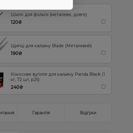
рад, Лимонад
Шило для фольги (металеве, довге)
120₴
Щипці для кальяну Blade (Металевий)
190₴
Кокосове вугілля для кальяну Panda Black (1
кг, 72 шт, р25)
240₴
итання
Гарантія
Відгуки