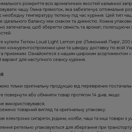
имального розкриття всіх ароматичних якостей кальянної зап
овувати чашу Глина прямоток, яка забезпечує оптимальне роз
є необхідну температуру тютюну під час куріння. Цей тип чаш
не ідеального балансу між смаком та димністю. Кожна упаковк
но запечатана, щоб зберегти свіжість та аромат, полегшуючи 
остей.
е купити Тютюн Loud Light Lemon pie (Лимонний Пиріг, 200 г
мо конкурентоспроможні ціни та швидку доставку по всій Укра
та приємним. Ознайомтеся з нашим широким асортиментом
к
 варіант для наступного сеансу куріння.
ія
ємо тільки оригінальну продукцію від перевірених постачальн
е повернути або обміняти товар протягом 14 днів, якщо:
 не використовувався;
режено товарний вигляд та оригінальну упаковку.
і електронні сигарети, рідини, колби, чаші та інші товари з
влення ретельно упаковуються для зберігання при транспорт