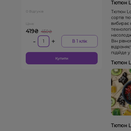
Тютюн L
0 Відгуків
Тютюн Lo
сортів тю
вибирає н
Ціна:
технолог
419₴
450₴
насолодж
-
+
Він рівно
В 1 клік
відрізня
підійде у
Купити
Тютюн L
Тютюн L