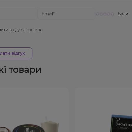
Бали
ити відгук анонімно
лати відгук
жі товари