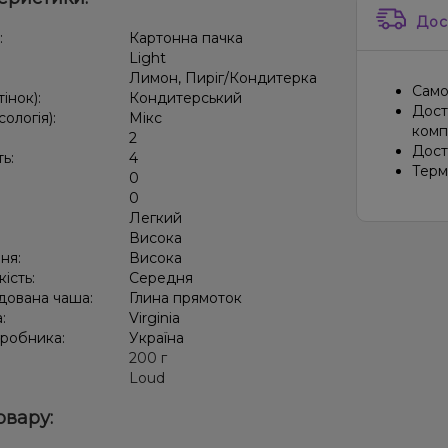
Дос
:
Картонна пачка
Light
Лимон, Пиріг/Кондитерка
Само
тінок):
Кондитерський
Дост
сологія):
Мікс
компа
2
Дост
ть:
4
Терм
0
:
0
Легкий
:
Висока
ня:
Висока
кість:
Середня
дована чаша:
Глина прямоток
а:
Virginia
иробника:
Україна
:
200 г
Loud
овару: