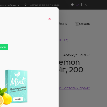
UA
RU
Доставка по всій Україні
рафік роботи:
×
Увійти
Порівняння
Вибране
Кошик
ght Lemon pie (Лимонний Пиріг, 200 г)
ості
У наявності
 наявності
Артикул:
21387
юн Loud Light Lemon
 (Лимонний Пиріг, 200
 відгуків
Дивитись оптовий прайс
419₴
450₴