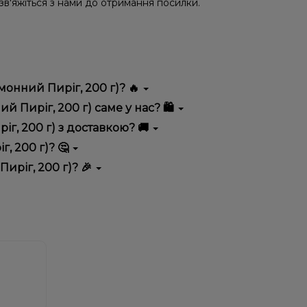
 зв'яжіться з нами до отримання посилки.
монний Пиріг, 200 г)? 🔥
ся високою якістю, зручністю використання та
 Пиріг, 200 г) саме у нас? 🛍️
 вигідні ціни та швидку доставку. Крім того, у нас
г, 200 г) з доставкою? 🚚
, 200 г)? 🤔
 г) до кошика.
 враховуйте розмір, матеріал та тип чаші, якщо
иріг, 200 г)? 🎉
 ідеальний варіант.
озиції. Слідкуйте за оновленнями на сайті та в
розташування.