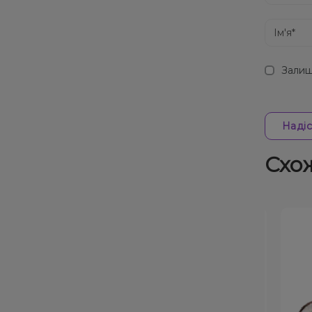
Залиш
Надіс
Схо