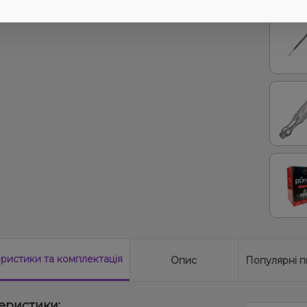
Виног
еристики
та комплектація
Опис
Популярні п
еристики: