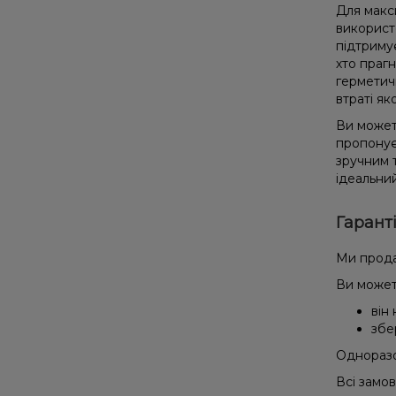
Для макс
використ
підтриму
хто праг
герметич
втраті як
Ви может
пропонує
зручним 
ідеальний
Гарант
Ми прода
Ви может
він
збе
Одноразов
Всі замо