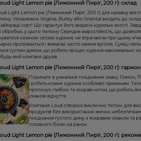
oud Light Lemon pie (Лимонний Пиріг, 200 г): склад
ud Light Lemon pie (Лимонний Пиріг, 200 г) для кальяну виго
тюну. Незалежно Virginia, Burley або Oriental входить до скл
айкращі сорт! Що гарантує його видатні курильні якості. Зав
ії обробки, у цього тютюну Середня жаростійкість, що дозвол
уватися кожною сесією куріння, не втрачаючи при цьому м'які
мірно прогрівається і вимагає частої заміни вугілля. Суміш легка
ється густим димом, що робить процес куріння максимально 
 будь-якій компанії друзів.
oud Light Lemon pie (Лимонний Пиріг, 200 г): гармо
Пориньте в унікальне поєднання смаку Лимон, П
і робить кожне куріння особливо приємним. Тютю
пропонує глибокі та яскраві нотки, що робить йо
смакові відчуття.
Компанія Loud створює виключно тютюн для висо
продуктів без використання хімічно небезпечни
поєднання густого диму з яскравим смаком та ре
головного болю на ранок.
oud Light Lemon pie (Лимонний Пиріг, 200 г): реком