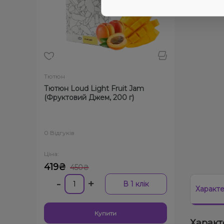
Тютюн
Тютюн Loud Light Fruit Jam
(Фруктовий Джем, 200 г)
0 Відгуків
Ціна:
419₴
450₴
-
+
В 1 клік
Характ
Купити
Характ