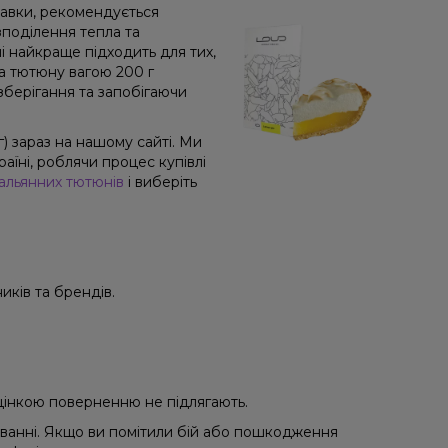
равки, рекомендується
поділення тепла та
і найкраще підходить для тих,
а тютюну вагою 200 г
зберігання та запобігаючи
) зараз на нашому сайті. Ми
їні, роблячи процес купівлі
альянних тютюнів
і виберіть
иків та брендів.
 уцінкою поверненню не підлягають.
уванні. Якщо ви помітили бій або пошкодження