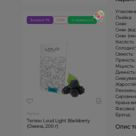
Упаковка
Лінійка:
Знижка 7%
TOP
У наявності
Смак:
Смак (від
Смак (мік
Кислість:
Солодкіс
Свіжість:
Пряність
Міцність:
Димність
Смакуван
Жаростій
Рекомен
Сировин
Країна в
Фасовка
Тютюн
Бренд:
Тютюн Loud Light Blackberry
(Ожина, 200 г)
Опис т