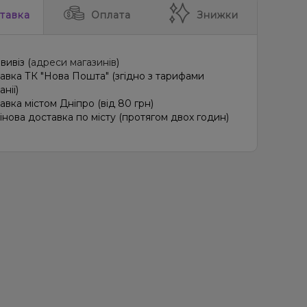
тавка
Оплата
Знижки
вивіз (
адреси магазинів
)
авка ТК "Нова Пошта" (згідно з тарифами
нії)
авка містом Дніпро (від 80 грн)
інова доставка по місту (протягом двох годин)