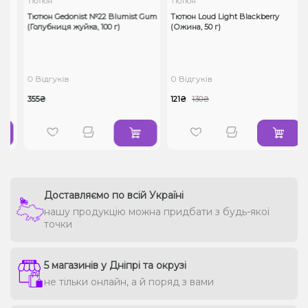
Тютюн
Тютюн
Тютюн Gedonist №22 Blumist Gum
Тютюн Loud Light Blackberry
(Голубниця жуйка, 100 г)
(Ожина, 50 г)
0 Відгуків
0 Відгуків
355₴
121₴
130₴
Доставляємо по всій Україні
нашу продукцію можна придбати з будь-якої
точки
5 магазинів у Дніпрі та окрузі
не тільки онлайн, а й поряд з вами