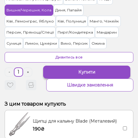
Вишня/Черешня, Кола
Диня, Папайя
Ківі, Лемонграс, Яблуко
Ківі, Полуниця
Манго, Чізкейк
Персик, Прянощі/Спеції
Пиріг/Кондитерка
Мандарин
Суниця
Лимон, Цукерки
Вино, Персик
Ожина
Лічі, Малина
Гуава, Ківі, Маракуя
Абрикос, Манго
Дивитись все
Лаванда, Лайм, Лимонад, Кокос
Лимон, Пиріг/Кондитерка
Купити
-
+
Грейпфрут, Полуниця, Лічі, Малина
Малина, Мохіто
Попкорн
Швидке замовлення
Цитруси
Ананас, Кокос, Ром
Апельсин, Лікер
Барбарис, Цукерки
Лимонад, Огірок
Виноград, Лимонад
З цим товаром купують
Щипці для кальяну Blade (Металевий)
190₴