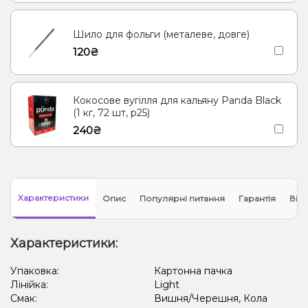
Шило для фольги (металеве, довге)
120₴
Кокосове вугілля для кальяну Panda Black
(1 кг, 72 шт, р25)
240₴
Характеристики
Опис
Популярні питання
Гарантія
Відг
Характеристики:
Упаковка:
Картонна пачка
Лінійка:
Light
Смак:
Вишня/Черешня, Кола