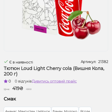
Рідини для електронних сигарет
Подарункові набори
Уцінка
Артикул:
21382
Є в наявності
Тютюн Loud Light Cherry cola (Вишня Кола,
200 г)
0
0 відгуків
Дивитись оптовий прайс
419₴
Ціна:
450₴
Смак
Ананас, Мангустин, Цитруси
Банан, Молоко
Ягоди