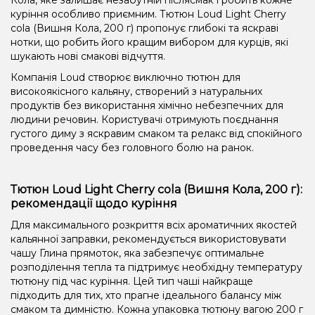
куріння особливо приємним. Тютюн Loud Light Cherry
cola (Вишня Кола, 200 г) пропонує глибокі та яскраві
нотки, що робить його кращим вибором для курців, які
шукають нові смакові відчуття.
Компанія Loud створює виключно тютюн для
високоякісного кальяну, створений з натуральних
продуктів без використання хімічно небезпечних для
людини речовин. Користувачі отримують поєднання
густого диму з яскравим смаком та релакс від спокійного
проведення часу без головного болю на ранок.
Тютюн Loud Light Cherry cola (Вишня Кола, 200 г):
рекомендації щодо куріння
Для максимального розкриття всіх ароматичних якостей
кальянної заправки, рекомендується використовувати
чашу Глина прямоток, яка забезпечує оптимальне
розподілення тепла та підтримує необхідну температуру
тютюну під час куріння. Цей тип чаші найкраще
підходить для тих, хто прагне ідеального балансу між
смаком та димністю. Кожна упаковка тютюну вагою 200 г