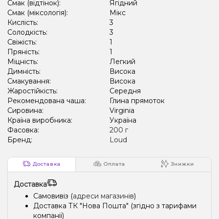
Смак (відтінок):
Ягідний
Смак (міксологія):
Мікс
Кислість:
3
Солодкість:
3
Свіжість:
1
Пряність:
1
Міцність:
Легкий
Димність:
Висока
Смакування:
Висока
Жаростійкість:
Середня
Рекомендована чаша:
Глина прямоток
Сировина:
Virginia
Країна виробника:
Україна
Фасовка:
200 г
Бренд:
Loud
Доставка
Оплата
Знижки
Доставка
Самовивіз (
адреси магазинів
)
Доставка ТК "Нова Пошта" (згідно з тарифами
компанії)