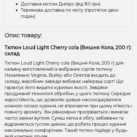
Доставка містом Дніпро (від 80 грн)
Термінова доставка по місту (протягом двох
годин)
Опис товару:
Тютюн Loud Light Cherry cola (Вишня Кола, 200 г):
склад
Тютюн Loud Light Cherry cola (Вишня Кола, 200 г) для
кальяну виготовлений із вибраних сортів тютюну.
Незалежно Virginia, Burley або Oriental входить до
складу, виробник завжди вибирає найкращі сорт! Що
гарантує його видатні курильні якості. Завдяки
продуманій технології обробки, у цього тютюну Середня
жаростійкість, що дозволяє довше насолоджуватися
кожною сесією куріння, не втрачаючи при цьому м'якість і
повноту аромату. Він рівномірно прогрівається і вимагає
частої заміни вугілля. Суміш легка в обігу, забиванні та
відрізняється густим димом, що робить процес куріння
максимально комфортним. Такий тютюн підійде у будь-
якій компанії друзів.