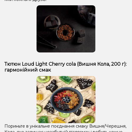
Тютюн Loud Light Cherry cola (Вишня Кола, 200 г):
гармонійний смак
Пориньте в унікальне поєднання смаку Вишня/Черешня,
Кола, яке залишає незабутній післясмак і робить кожне