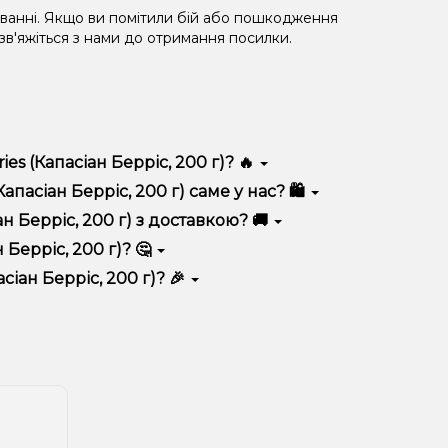
уванні. Якщо ви помітили бій або пошкодження
 зв'яжіться з нами до отримання посилки.
es (Капасіан Берріс, 200 г)? 🔥
різняється високою якістю, зручністю використання та
пасіан Берріс, 200 г) саме у нас? 🛍️
 вигідні ціни та швидку доставку. Крім того, у нас
н Берріс, 200 г) з доставкою? 🚚
 Берріс, 200 г)? 🤔
іс, 200 г) до кошика.
 враховуйте розмір, матеріал та тип чаші, якщо
сіан Берріс, 200 г)? 🎉
 ідеальний варіант.
озиції. Слідкуйте за оновленнями на сайті та в
розташування.