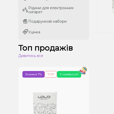
Рідини для електронних
Рідини для електронних
сигарет
сигарет
Подарункові набори
Подарункові набори
Уцінка
Уцінка
Топ продажів
Дивитись все
Знижка 7%
TOP
У наявності