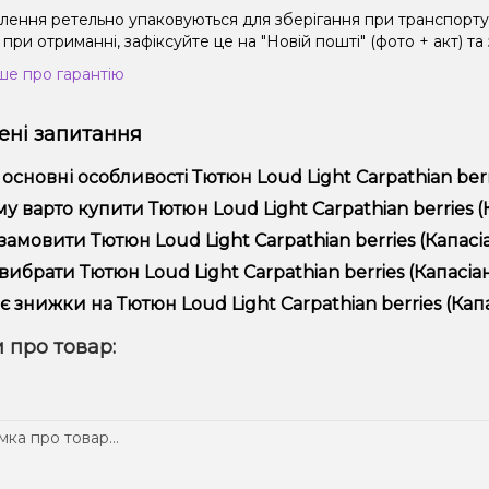
влення ретельно упаковуються для зберігання при транспорт
при отриманні, зафіксуйте це на "Новій пошті" (фото + акт) та
ше про гарантію
ні запитання
 основні особливості Тютюн Loud Light Carpathian berri
юн Loud Light Carpathian berries (Капасіан Берріс, 200 г) від
у варто купити Тютюн Loud Light Carpathian berries (Ка
ійністю.
пропонуємо тільки оригінальну продукцію, широкий асортимент,
замовити Тютюн Loud Light Carpathian berries (Капасіа
лярні акції та знижки для клієнтів!
рмити замовлення можна в кілька кліків:
вибрати Тютюн Loud Light Carpathian berries (Капасіан
Додайте Тютюн Loud Light Carpathian berries (Капасіан Берр
ір залежить від ваших уподобань – наприклад, якщо це кальян,
є знижки на Тютюн Loud Light Carpathian berries (Капа
п – потужність та смак. Наші менеджери допоможуть підібрати
Перейдіть до оформлення замовлення.
! Ми регулярно проводимо акції та пропонуємо спеціальні проп
 про товар:
Виберіть зручний спосіб оплати та доставки.
ому телеграм-каналі, щоб не проґавити вигідні пропозиції!
Підтвердіть замовлення – ми швидко надішлемо його вам!
тавка доступна по всій Україні, терміни залежать від вашого 