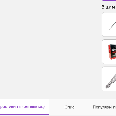
Виног
З цим
еристики
та комплектація
Опис
Популярні п