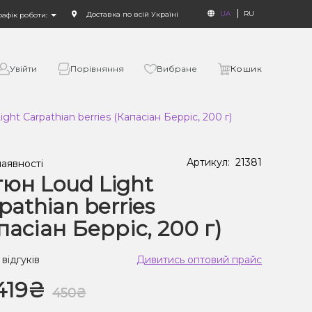
UA
RU
Доставка по всій Україні
рафік роботи:
Увійти
Порівняння
Вибране
Кошик
ht Carpathian berries (Капасіан Берріс, 200 г)
Артикул:
21381
наявності
юн Loud Light
pathian berries
пасіан Берріс, 200 г)
 відгуків
Дивитись оптовий прайс
419₴
450₴