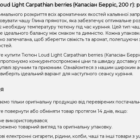
ud Light Carpathian berries (Капасіан Берріс, 200 г)
имального розкриття всіх ароматичних якостей кальянної зап
овувати чашу Глина прямоток, яка забезпечує оптимальне роз
є необхідну температуру тютюну під час куріння. Цей тип чаш
не ідеального балансу між смаком та димністю. Кожна упаковк
но запечатана, щоб зберегти свіжість та аромат, полегшуючи 
остей.
 купити Тютюн Loud Light Carpathian berries (Капасіан Берріс
и пропонуємо конкурентоспроможні ціни та швидку доставку по
упівлі зручним та приємним. Ознайомтеся з нашим широким
 виберіть ідеальний варіант для наступного сеансу куріння.
ія
ємо тільки оригінальну продукцію від перевірених постачальн
е повернути або обміняти товар протягом 14 днів, якщо:
 не використовувався;
режено товарний вигляд та оригінальну упаковку.
і електронні сигарети, рідини, колби, чаші та інші товари з