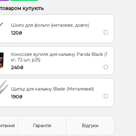
рад, Лимонад
 товаром купують
Шило для фольги (металеве, довге)
120₴
Кокосове вугілля для кальяну Panda Black (1
кг, 72 шт, р25)
240₴
Щипці для кальяну Blade (Металевий)
190₴
итання
Гарантія
Відгуки