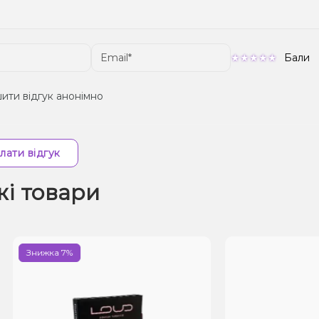
Бали
ити відгук анонімно
лати відгук
жі товари
ижка 7%