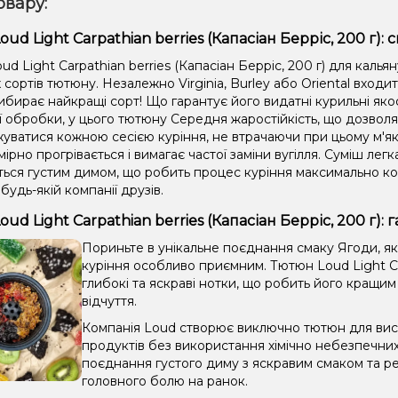
овару:
ud Light Carpathian berries (Капасіан Берріс, 200 г): 
d Light Carpathian berries (Капасіан Берріс, 200 г) для калья
сортів тютюну. Незалежно Virginia, Burley або Oriental входи
ибирає найкращі сорт! Що гарантує його видатні курильні яко
ії обробки, у цього тютюну Середня жаростійкість, що дозвол
уватися кожною сесією куріння, не втрачаючи при цьому м'які
мірно прогрівається і вимагає частої заміни вугілля. Суміш легка
ється густим димом, що робить процес куріння максимально 
 будь-якій компанії друзів.
ud Light Carpathian berries (Капасіан Берріс, 200 г)
Пориньте в унікальне поєднання смаку Ягоди, як
куріння особливо приємним. Тютюн Loud Light Car
глибокі та яскраві нотки, що робить його кращим
відчуття.
Компанія Loud створює виключно тютюн для висо
продуктів без використання хімічно небезпечни
поєднання густого диму з яскравим смаком та ре
головного болю на ранок.