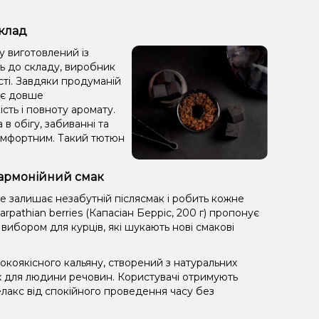
склад
ну виготовлений із
ть до складу, виробник
сті. Завдяки продуманій
яє довше
сть і повноту аромату.
 в обігу, забиванні та
комфортним. Такий тютюн
: гармонійний смак
е залишає незабутній післясмак і робить кожне
pathian berries (Капасіан Берріс, 200 г) пропонує
 вибором для курців, які шукають нові смакові
коякісного кальяну, створений з натуральних
х для людини речовин. Користувачі отримують
лакс від спокійного проведення часу без