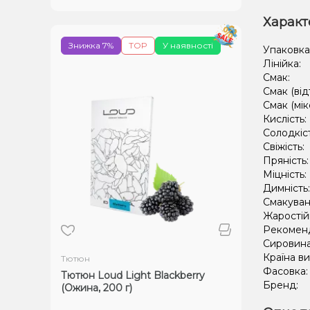
Характ
Знижка 7%
TOP
У наявності
Упаковка
Лінійка:
Смак:
Смак (від
Смак (мік
Кислість:
Солодкіс
Свіжість:
Пряність
Міцність:
Димність
Смакуван
Жаростій
Рекомен
Сировин
Країна в
Тютюн
Фасовка
Тютюн Loud Light Blackberry
Бренд:
(Ожина, 200 г)