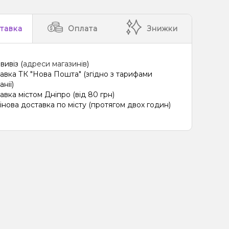
тавка
Оплата
Знижки
вивіз (
адреси магазинів
)
авка ТК "Нова Пошта" (згідно з тарифами
нії)
авка містом Дніпро (від 80 грн)
інова доставка по місту (протягом двох годин)