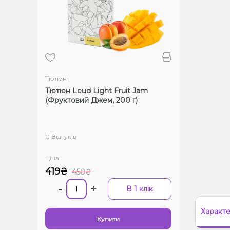
Тютюн
Тютюн Loud Light Fruit Jam
(Фруктовий Джем, 200 г)
0 Відгуків
Ціна:
419₴
450₴
-
+
В 1 клік
Характ
Купити