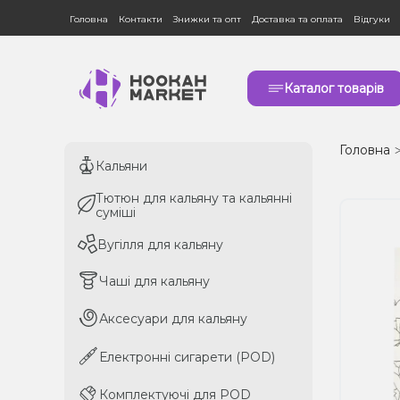
Головна
Контакти
Знижки та опт
Доставка та оплата
Відгуки
Каталог товарів
Головна
Кальяни
Кальяни
Тютюн для кальяну та кальянні
Тютюн для кальяну та кальянні
суміші
суміші
Вугілля для кальяну
Вугілля для кальяну
Чаші для кальяну
Чаші для кальяну
Аксесуари для кальяну
Аксесуари для кальяну
Електронні сигарети (POD)
Електронні сигарети (POD)
Комплектуючі для POD
Комплектуючі для POD