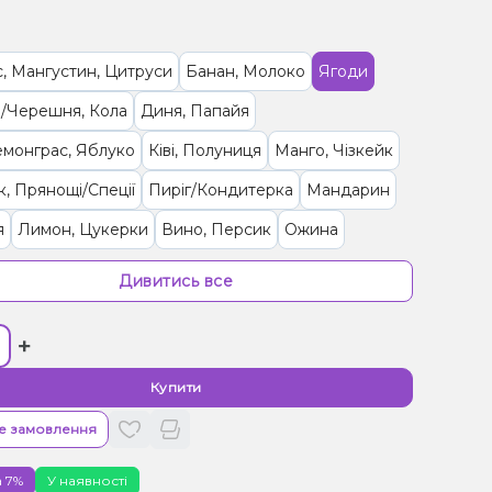
, Мангустин, Цитруси
Банан, Молоко
Ягоди
/Черешня, Кола
Диня, Папайя
Лемонграс, Яблуко
Ківі, Полуниця
Манго, Чізкейк
, Прянощі/Спеції
Пиріг/Кондитерка
Мандарин
я
Лимон, Цукерки
Вино, Персик
Ожина
Малина
Гуава, Ківі, Маракуя
Абрикос, Манго
Дивитись все
а, Лайм, Лимонад, Кокос
+
 Пиріг/Кондитерка
рут, Полуниця, Лічі, Малина
Малина, Мохіто
Купити
рн
Цитруси
Ананас, Кокос, Ром
е замовлення
ин, Лікер
Барбарис, Цукерки
Лимонад, Огірок
 7%
У наявності