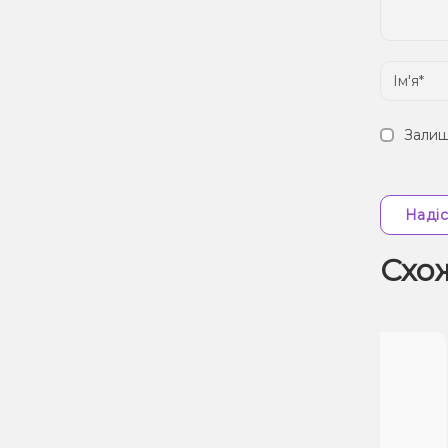
Залиш
Надіс
Схо
Зн