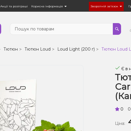
Акції та розіграші
Корисна інформація
Зворотній зв'язок
Г
Тютюн
Тютюн Loud
Loud Light (200 г)
Тютюн Loud Lig
Є в 
Тют
Car
(Ка
0
0
Ціна: