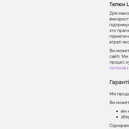
Тютюн Lo
Для макс
використ
підтриму
хто праг
герметич
втраті як
Ви можете
сайті. М
процес к
тютюнів
і
Гарант
Ми прода
Ви может
він
збе
Одноразов