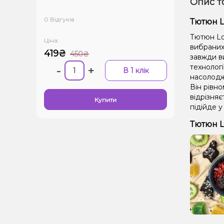
Опис т
0 Відгуків
Тютюн Lo
Тютюн Lou
Ціна:
вибраних 
419₴
450₴
завжди в
технолог
-
+
В 1 клік
насолодж
Він рівно
відрізня
Купити
підійде у
Тютюн Lo