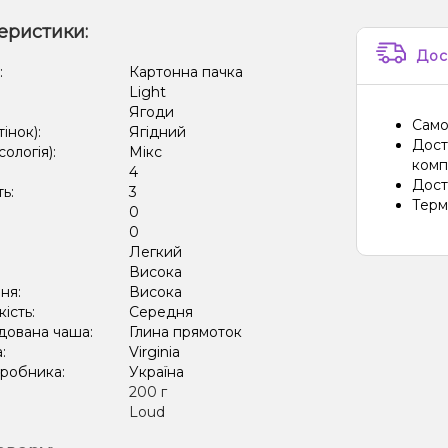
еристики:
Дос
:
Картонна пачка
Light
Ягоди
Само
тінок):
Ягідний
Дост
сологія):
Мікс
компа
4
Дост
ть:
3
Терм
0
:
0
Легкий
:
Висока
ня:
Висока
кість:
Середня
дована чаша:
Глина прямоток
а:
Virginia
иробника:
Україна
:
200 г
Loud