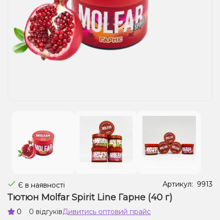
Рідини для електронних сигарет
Подарункові набори
Уцінка
Артикул:
9913
Є в наявності
Тютюн Molfar Spirit Line Гарне (40 г)
0
0 відгуків
Дивитись оптовий прайс