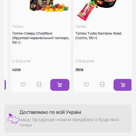
Тютюн
Тютюн
Тютюн Creepy Ghostface
Тютюн Turbo Rainbow Road
(Фруктово-карамельний попкорн,
(Скітлз, 100 г)
100 г)
0 Відгуків
0 Відгуків
420₴
390₴
Доставляємо по всій Україні
нашу продукцію можна придбати з будь-якої
точки