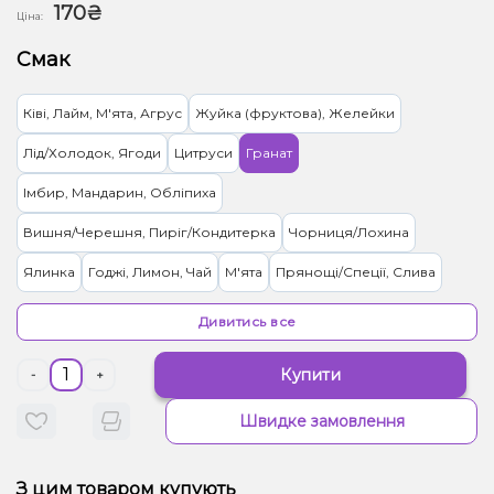
170₴
Ціна:
Смак
Ківі, Лайм, М'ята, Агрус
Жуйка (фруктова), Желейки
Лід/Холодок, Ягоди
Цитруси
Гранат
Імбир, Мандарин, Обліпиха
Вишня/Черешня, Пиріг/Кондитерка
Чорниця/Лохина
Ялинка
Годжі, Лимон, Чай
М'ята
Прянощі/Спеції, Слива
Жуйка (фруктова)
Ментол/Евкаліпт
Дивитись все
Грейпфрут, Лотос, Помело
Яблуко
Мультифрукт
Кавун
Купити
-
+
Груша/Дюшес, Льод/Холодок, Яблуко
Вишня/Черешня, Кола
Швидке замовлення
Кактус, Лайм, Лимонад, Огірок
Лід/Холодок, Прянощі/Спеції, Цитруси, Ягоди
З цим товаром купують