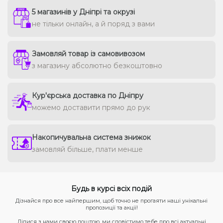
5 магазинів у Дніпрі та окрузі
не тільки онлайн, а й поряд з вами
Замовляй товар із самовивозом
з магазину абсолютно безкоштовно
Кур'єрська доставка по Дніпру
можемо доставити прямо до рук
Накопичувальна система знижок
замовляй більше, плати менше
Будь в курсі всіх подій
Дізнайся про все найпершим, щоб точно не прогаяти наші унікальні
пропозиції та акції!
Ділися з нами своєю поштою, ми сповістимо тебе про всі актуальні