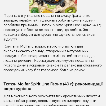
Пориньте в унікальне поєднання смаку Гранат, яке
залишає незабутній післясмак і робить кожне куріння
особливо приємним. Тютюн Molfar Spirit Line Гарне (40 г)
пропонує глибокі та яскраві нотки, що робить його
кращим вибором для курців, які шукають нові смакові
відчуття.
Компанія Molfar створює виключно тютюн для
високоякісного кальяну, створений з натуральних
продуктів без використання хімічно небезпечних для
людини речовин. Користувачі отримують поєднання
густого диму з яскравим смаком та релакс від спокійного
проведення часу без головного болю на ранок.
Тютюн Molfar Spirit Line Гарне (40 г): рекомендації
щодо куріння
Для максимального розкриття всіх ароматичних якостей
кальянної заправки, рекомендується використовувати
чашу Глина прямоток, яка забезпечує оптимальне