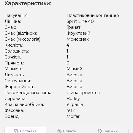
Характеристики:
Пакування:
Пластиковий контейнер
Лінійка:
Spirit Line 40
Смак:
Гранат
Смак (відтінок):
Фруктовий
Смак (міксологія):
Моносмак
Кислість:
4
Солодкість:
1
Свіжість:
1
Пряність:
0
Міцність:
Міцний
Димність:
Висока
Смакування:
Висока
Жаростійкість:
Висока
Рекомендована чаша:
Глина прямоток
Сировина:
Burley
Країна виробника:
Україна
Фасовка:
40 г
Бренд:
Molfar
Доставка
Оплата
Знижки