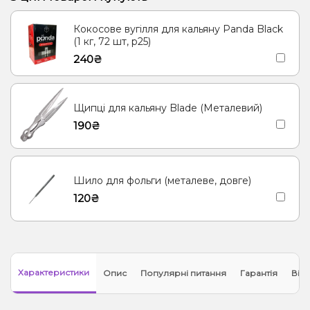
Віскі, Вишня/Черешня, Журавлина
Ананас
Кокосове вугілля для кальяну Panda Black
Горіх, Сухофрукти, Тютюн, Шоколад
Чай, Ягоди
(1 кг, 72 шт, р25)
240₴
Лід/Холодок, Яблуко
Щипці для кальяну Blade (Металевий)
190₴
Шило для фольги (металеве, довге)
120₴
Характеристики
Опис
Популярні питання
Гарантія
Відг