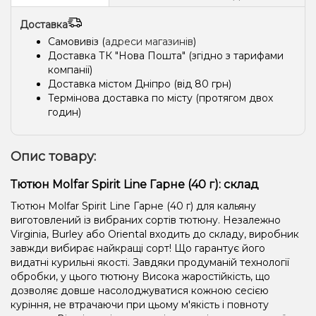
Доставка
Самовивіз (
адреси магазинів
)
Доставка ТК "Нова Пошта" (згідно з тарифами
компанії)
Доставка містом Дніпро (від 80 грн)
Термінова доставка по місту (протягом двох
годин)
Опис товару:
Тютюн Molfar Spirit Line Гарне (40 г): склад
Тютюн Molfar Spirit Line Гарне (40 г) для кальяну
виготовлений із вибраних сортів тютюну. Незалежно
Virginia, Burley або Oriental входить до складу, виробник
завжди вибирає найкращі сорт! Що гарантує його
видатні курильні якості. Завдяки продуманій технології
обробки, у цього тютюну Висока жаростійкість, що
дозволяє довше насолоджуватися кожною сесією
куріння, не втрачаючи при цьому м'якість і повноту