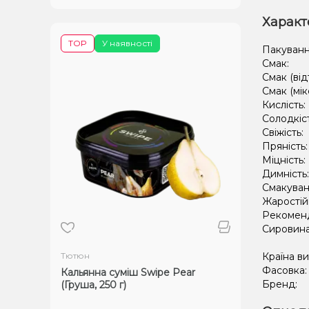
Характ
TOP
У наявності
Пакуванн
Смак:
Смак (від
Смак (мік
Кислість:
Солодкіс
Свіжість:
Пряність
Міцність:
Димність
Смакуван
Жаростій
Рекомен
Сировин
Тютюн
Країна в
Фасовка
Кальянна суміш Swipe Pear
Бренд:
(Груша, 250 г)