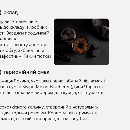
: склад
ну виготовлений із
ть до складу, виробник
сті. Завдяки продуманій
яє довше
сть і повноту аромату.
 в обігу, забиванні та
комфортним. Такий тютюн
): гармонійний смак
ниця/Лохина, яке залишає незабутній післясмак і
нна суміш Swipe Melon Blueberry (Диня Чорниця,
бить його кращим вибором для курців, які шукають
окоякісного кальяну, створений з натуральних
х для людини речовин. Користувачі отримують
лакс від спокійного проведення часу без