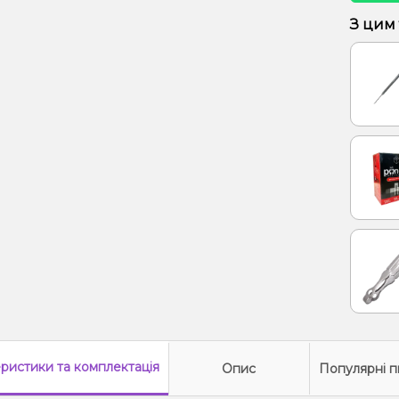
Грейпф
З цим
Енерг
Лід/Х
Полун
Ялинк
еристики
та комплектація
Опис
Популярні п