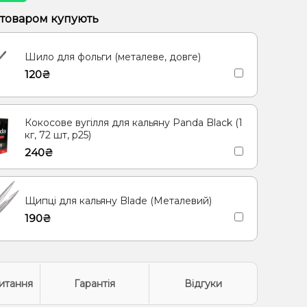
рут, Полуниця, Малина
Банан, Вишня/Черешня
 товаром купують
етик
Яблуко
Кокос, Молоко
Морозиво, Ягоди
Шило для фольги (металеве, довге)
олодок
Кориця
Груша/Дюшес
120₴
иця, Молоко
Згущене молоко
Ананас
а, Мандарин
Кокосове вугілля для кальяну Panda Black (1
кг, 72 шт, р25)
240₴
Щипці для кальяну Blade (Металевий)
190₴
итання
Гарантія
Відгуки