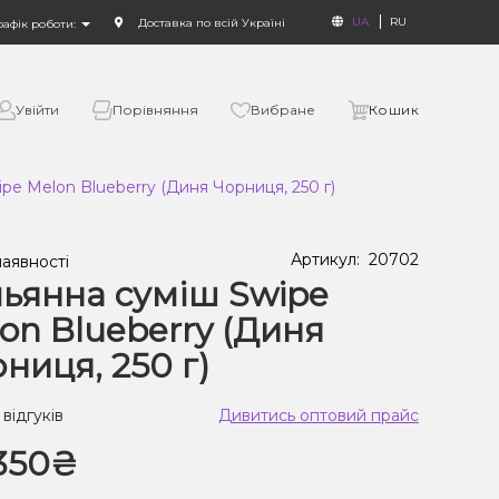
UA
RU
Доставка по всій Україні
рафік роботи:
Увійти
Порівняння
Вибране
Кошик
pe Melon Blueberry (Диня Чорниця, 250 г)
Артикул:
20702
наявності
ьянна суміш Swipe
on Blueberry (Диня
ниця, 250 г)
 відгуків
Дивитись оптовий прайс
350₴