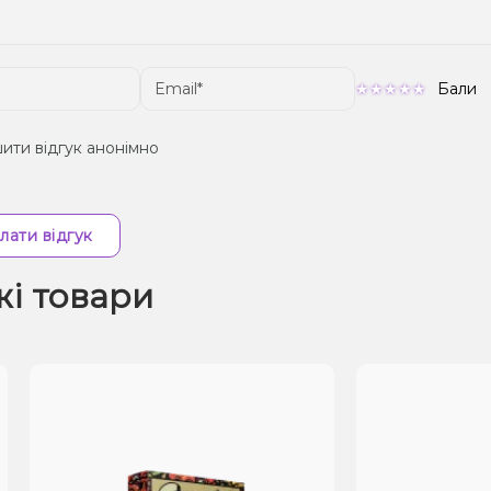
Бали
ити відгук анонімно
лати відгук
жі товари