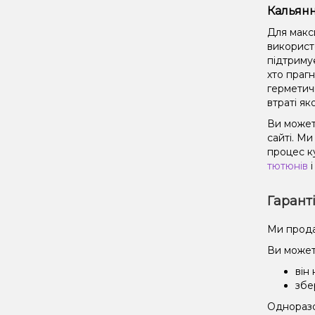
Кальянн
Для макс
використ
підтриму
хто праг
герметич
втраті як
Ви может
сайті. М
процес к
тютюнів
і
Гарант
Ми прода
Ви может
він
збе
Одноразов