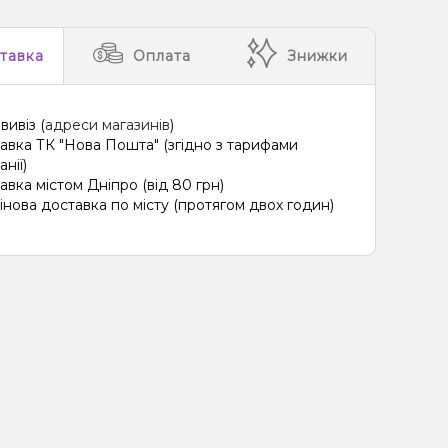
тавка
Оплата
Знижки
вивіз (
адреси магазинів
)
авка ТК "Нова Пошта" (згідно з тарифами
нії)
авка містом Дніпро (від 80 грн)
інова доставка по місту (протягом двох годин)