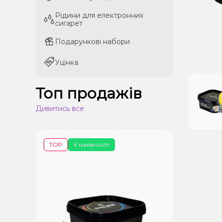
Рідини для електронних
Рідини для електронних
сигарет
сигарет
Подарункові набори
Подарункові набори
Уцінка
Уцінка
Топ продажів
Дивитись все
TOP
У наявності