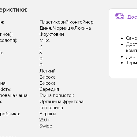
еристики:
Дос
я:
Пластиковий контейнер
Диня, Чорниця/Лохина
тінок):
Фруктовий
Само
сологія):
Мікс
Дост
2
компа
ть:
3
Дост
0
Терм
:
0
Легкий
:
Висока
ня:
Висока
кість:
Середня
дована чаша:
Глина прямоток
а:
Органічна фруктова
клітковина
иробника:
Україна
:
250 г
Swipe