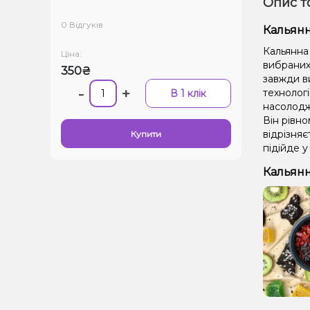
Опис т
0 Відгуків
Кальянн
Кальянна 
Ціна:
вибраних 
350₴
завжди в
-
+
технолог
В 1 клік
насолодж
Він рівно
відрізня
Купити
підійде у
Кальянн