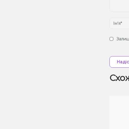
Залиш
Надіс
Схо