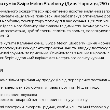
а суміш Swipe Melon Blueberry (Диня Чорниця, 250 г
имального розкриття всіх ароматичних якостей кальянної зап
овувати чашу Глина прямоток, яка забезпечує оптимальне роз
є необхідну температуру тютюну під час куріння. Цей тип чаш
не ідеального балансу між смаком та димністю. Кожна упаковк
но запечатана, щоб зберегти свіжість та аромат, полегшуючи 
остей.
е купити Кальянна суміш Swipe Melon Blueberry (Диня Чорниця
и пропонуємо конкурентоспроможні ціни та швидку доставку по
упівлі зручним та приємним. Ознайомтеся з нашим широким
 виберіть ідеальний варіант для наступного сеансу куріння.
ія
ємо тільки оригінальну продукцію від перевірених постачальн
е повернути або обміняти товар протягом 14 днів, якщо:
 не використовувався;
режено товарний вигляд та оригінальну упаковку.
і електронні сигарети, рідини, колби, чаші та інші товари з