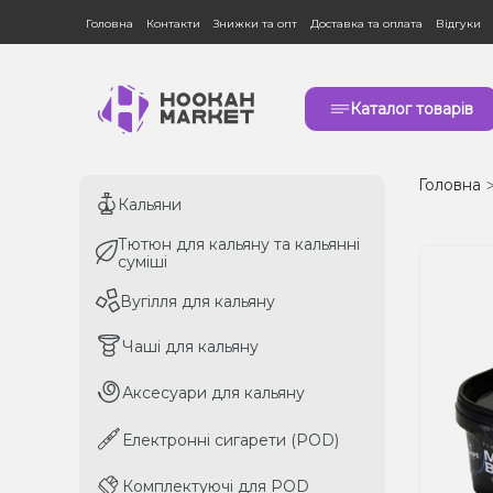
Головна
Контакти
Знижки та опт
Доставка та оплата
Відгуки
Каталог товарів
Головна
Кальяни
Кальяни
Тютюн для кальяну та кальянні
Тютюн для кальяну та кальянні
суміші
суміші
Вугілля для кальяну
Вугілля для кальяну
Чаші для кальяну
Чаші для кальяну
Аксесуари для кальяну
Аксесуари для кальяну
Електронні сигарети (POD)
Електронні сигарети (POD)
Комплектуючі для POD
Комплектуючі для POD