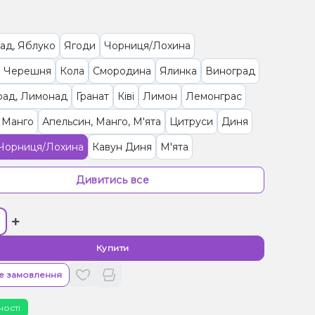
ад, Яблуко
Ягоди
Чорниця/Лохина
 Черешня
Кола
Смородина
Ялинка
Виноград
рад, Лимонад
Гранат
Ківі
Лимон
Лемонграс
Манго
Апельсин, Манго, М'ята
Цитруси
Диня
 Чорниця/Лохина
Кавун Диня
М'ята
ка/Пластівці
Апельсин, Лікер
Апельсин, Маракуя
Дивитись все
к
Персик, Чай
Ананас, Кокос, Ром
+
, Манго
Лимонад, Грейпфрут
Тірамісу
ад, Ягоди
Кавун, Смородина
Малина
Купити
(фруктова)
Полуниця
Пиріг/Кондитерка, Яблуко
е замовлення
, Желе
Цукерки, Мультифрукт
ності