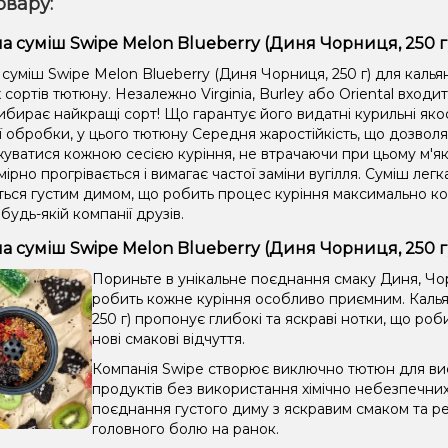
овару:
а суміш Swipe Melon Blueberry (Диня Чорниця, 250 г)
суміш Swipe Melon Blueberry (Диня Чорниця, 250 г) для калья
сортів тютюну. Незалежно Virginia, Burley або Oriental входи
ибирає найкращі сорт! Що гарантує його видатні курильні яко
ії обробки, у цього тютюну Середня жаростійкість, що дозвол
уватися кожною сесією куріння, не втрачаючи при цьому м'які
мірно прогрівається і вимагає частої заміни вугілля. Суміш легка
ється густим димом, що робить процес куріння максимально 
 будь-якій компанії друзів.
а суміш Swipe Melon Blueberry (Диня Чорниця, 250 г
Пориньте в унікальне поєднання смаку Диня, Чор
робить кожне куріння особливо приємним. Калья
250 г) пропонує глибокі та яскраві нотки, що ро
нові смакові відчуття.
Компанія Swipe створює виключно тютюн для вис
продуктів без використання хімічно небезпечни
поєднання густого диму з яскравим смаком та ре
головного болю на ранок.