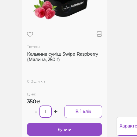
Тютюн
Кальянна суміш Swipe Raspberry
(Малина, 250 г)
0 Відгуків
Ціна:
350₴
-
+
В 1 клік
Характ
Купити