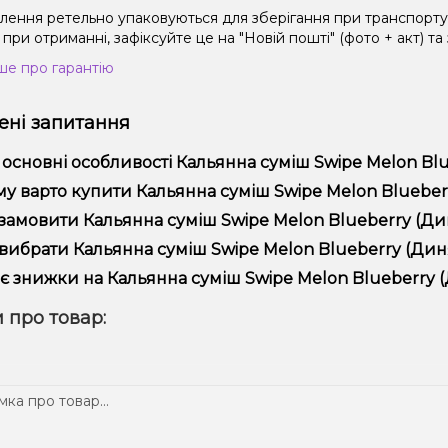
влення ретельно упаковуються для зберігання при транспорт
при отриманні, зафіксуйте це на "Новій пошті" (фото + акт) та
ше про гарантію
ні запитання
 основні особливості Кальянна суміш Swipe Melon Blu
ьянна суміш Swipe Melon Blueberry (Диня Чорниця, 250 г) відр
у варто купити Кальянна суміш Swipe Melon Blueberry
надійністю.
пропонуємо тільки оригінальну продукцію, широкий асортимент,
замовити Кальянна суміш Swipe Melon Blueberry (Дин
лярні акції та знижки для клієнтів!
рмити замовлення можна в кілька кліків:
вибрати Кальянна суміш Swipe Melon Blueberry (Диня
Додайте Кальянна суміш Swipe Melon Blueberry (Диня Чорни
ір залежить від ваших уподобань – наприклад, якщо це кальян,
є знижки на Кальянна суміш Swipe Melon Blueberry (
п – потужність та смак. Наші менеджери допоможуть підібрати
Перейдіть до оформлення замовлення.
! Ми регулярно проводимо акції та пропонуємо спеціальні проп
 про товар:
Виберіть зручний спосіб оплати та доставки.
ому телеграм-каналі, щоб не проґавити вигідні пропозиції!
Підтвердіть замовлення – ми швидко надішлемо його вам!
тавка доступна по всій Україні, терміни залежать від вашого 