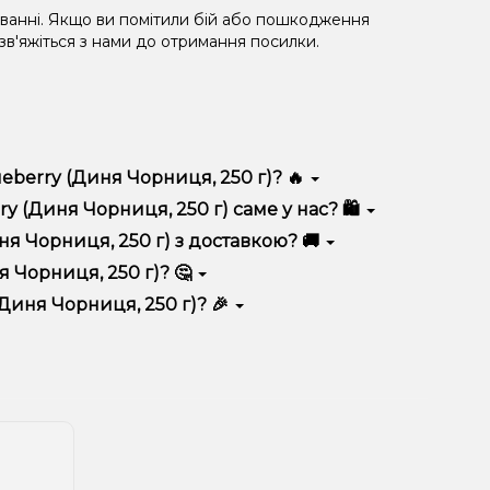
уванні. Якщо ви помітили бій або пошкодження
 зв'яжіться з нами до отримання посилки.
eberry (Диня Чорниця, 250 г)? 🔥
ізняється високою якістю, зручністю використання
 (Диня Чорниця, 250 г) саме у нас? 🛍️
 вигідні ціни та швидку доставку. Крім того, у нас
я Чорниця, 250 г) з доставкою? 🚚
 Чорниця, 250 г)? 🤔
ця, 250 г) до кошика.
 враховуйте розмір, матеріал та тип чаші, якщо
Диня Чорниця, 250 г)? 🎉
 ідеальний варіант.
озиції. Слідкуйте за оновленнями на сайті та в
розташування.