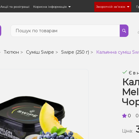
Акції та розіграші
Корисна інформація
Зворотній зв'язок
Г
Тютюн
Суміш Swipe
Swipe (250 г)
Кальянна суміш Swi
Є в 
Кал
Mel
Чор
0
0
Ціна: