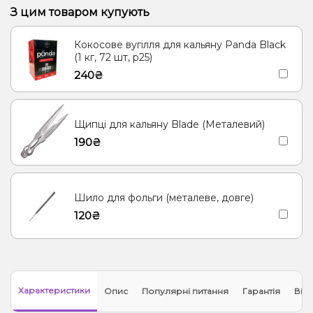
Прянощі/Спеції, Яблуко
Виноград
Трюфель, Шоколад
Ром
З цим товаром купують
Полуниця, Манго
Полуниця, Мохіто
Кола, Троянда
Кокосове вугілля для кальяну Panda Black
Мультифрукт, Троянда
(1 кг, 72 шт, р25)
240₴
Щипці для кальяну Blade (Металевий)
190₴
Шило для фольги (металеве, довге)
120₴
Характеристики
Опис
Популярні питання
Гарантія
Відг