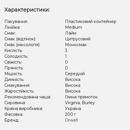
Характеристики:
Пакування:
Пластиковий контейнер
Лінійка:
Medium
Смак:
Лайм
Смак (відтінок):
Цитрусовий
Смак (міксологія):
Моносмак
Кислість:
3
Солодкість:
1
Свіжість:
0
Пряність:
0
Міцність:
Середній
Димність:
Висока
Смакування:
Висока
Жаростійкість:
Висока
Рекомендована чаша:
Глина прямоток
Сировина:
Virginia, Burley
Країна виробника:
Україна
Фасовка:
200 г
Бренд:
Orwell