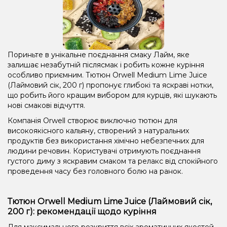
Пориньте в унікальне поєднання смаку Лайм, яке
залишає незабутній післясмак і робить кожне куріння
особливо приємним. Тютюн Orwell Medium Lime Juice
(Лаймовий сік, 200 г) пропонує глибокі та яскраві нотки,
що робить його кращим вибором для курців, які шукають
нові смакові відчуття.
Компанія Orwell створює виключно тютюн для
високоякісного кальяну, створений з натуральних
продуктів без використання хімічно небезпечних для
людини речовин. Користувачі отримують поєднання
густого диму з яскравим смаком та релакс від спокійного
проведення часу без головного болю на ранок.
Тютюн Orwell Medium Lime Juice (Лаймовий сік,
200 г): рекомендації щодо куріння
Для максимального розкриття всіх ароматичних якостей