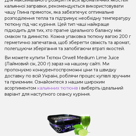
кальянної заправки, рекомендується використовувати
чашу Глина прямоток, яка забезпечує оптимальне
розподілення тепла та підтримує необхідну температуру
тютюну під час куріння. Цей тип чаші найкраще
підходить для тих, хто прагне ідеального балансу між
смаком та димністю. Кожна упаковка тютюну вагою 200 г
герметично запечатана, щоб зберегти свіжість та аромат,
полегшуючи зберігання та запобігаючи втраті якостей.
Ви можете купити Тютюн Orwell Medium Lime Juice
(Лаймовий сік, 200 г) зараз на нашому сайті. Ми
пропонуємо конкурентоспроможні ціни та швидку
доставку по всій Україні, роблячи процес купівлі зручним
та приємним. Ознайомтеся з нашим широким
асортиментом
кальянних тютюнів
і виберіть ідеальний
варіант для наступного сеансу куріння.