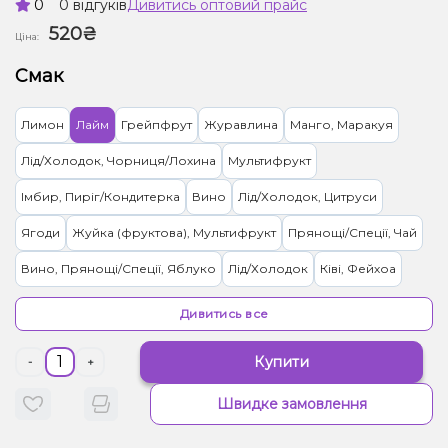
0
0 відгуків
Дивитись оптовий прайс
520₴
Ціна:
Смак
Лимон
Лайм
Грейпфрут
Журавлина
Манго, Маракуя
Лід/Холодок, Чорниця/Лохина
Мультифрукт
Імбир, Пиріг/Кондитерка
Вино
Лід/Холодок, Цитруси
Ягоди
Жуйка (фруктова), Мультифрукт
Прянощі/Спеції, Чай
Вино, Прянощі/Спеції, Яблуко
Лід/Холодок
Ківі, Фейхоа
Малина
Кавун Диня
Мультифрукт, Ягоди
Дивитись все
Цукерки, Мультифрукт
Цитруси, Енергетик
Банан, Ягоди
Купити
-
+
Персик, Чай
Ананас
Вишня/Черешня, Гранат
Слива
М'ята
Швидке замовлення
Ялинка, Лимонад
Вершки/Крем, Ягоди
Желейки