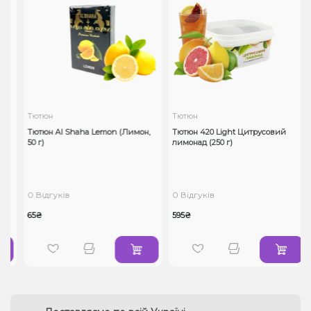
Тютюн
Тютюн
Тютюн Al Shaha Lemon (Лимон,
Тютюн 420 Light Цитрусовий
50 г)
лимонад (250 г)
0 Відгуків
0 Відгуків
65₴
595₴