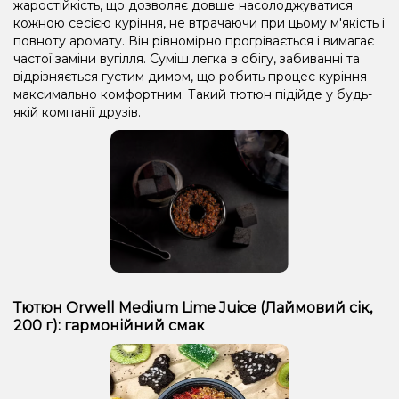
жаростійкість, що дозволяє довше насолоджуватися
кожною сесією куріння, не втрачаючи при цьому м'якість і
повноту аромату. Він рівномірно прогрівається і вимагає
частої заміни вугілля. Суміш легка в обігу, забиванні та
відрізняється густим димом, що робить процес куріння
максимально комфортним. Такий тютюн підійде у будь-
якій компанії друзів.
Тютюн Orwell Medium Lime Juice (Лаймовий сік,
200 г): гармонійний смак