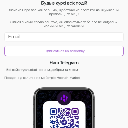
Будь в курсі всіх подій
Дізнайся про все найпершим, щоб точно не прогаяти наші унікальні
пропозиції та акції!
Ділися з нами своєю поштою, ми сповістимо тебе про всі актуальні
новинки, акції та знижки!
Підписатися на розсилку
Наш Telegram
Всі найактуальніші новини, добірки та мікси
Поради від кальянних майстрів Hookah Market