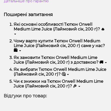
Детальніше про гарантію
Поширені запитання
Які основні особливості Тютюн Orwell
Medium Lime Juice (Лаймовий сік, 200 г)? 🔥
Тютюн Orwell Medium Lime Juice (Лаймовий сік,
Чому варто купити Тютюн Orwell Medium
200 г) відрізняється високою якістю, зручністю
Lime Juice (Лаймовий сік, 200 г) саме у нас?
використання та надійністю.
🛍️
Ми пропонуємо тільки оригінальну продукцію,
Як замовити Тютюн Orwell Medium Lime
широкий асортимент, вигідні ціни та швидку
Juice (Лаймовий сік, 200 г) з доставкою? 🚚
доставку. Крім того, у нас регулярні акції та знижки
для клієнтів!
Оформити замовлення можна в кілька кліків:
Як вибрати Тютюн Orwell Medium Lime Juice
(Лаймовий сік, 200 г)? 🤔
Додайте Тютюн Orwell Medium Lime Juice
(Лаймовий сік, 200 г) до кошика.
Вибір залежить від ваших уподобань – наприклад,
Чи є знижки на Тютюн Orwell Medium Lime
Перейдіть до оформлення замовлення.
якщо це кальян, враховуйте розмір, матеріал та тип
Juice (Лаймовий сік, 200 г)? 🎉
чаші, якщо вейп – потужність та смак. Наші
Виберіть зручний спосіб оплати та доставки.
менеджери допоможуть підібрати ідеальний
Так! Ми регулярно проводимо акції та пропонуємо
Підтвердіть замовлення – ми швидко
Відгуки про товар:
варіант.
спеціальні пропозиції. Слідкуйте за оновленнями на
надішлемо його вам!
сайті та в нашому телеграм-каналі, щоб не
Доставка доступна по всій Україні, терміни
проґавити вигідні пропозиції!
залежать від вашого розташування.