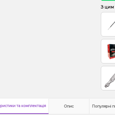
Ром
З цим
Кола, 
еристики
та комплектація
Опис
Популярні п