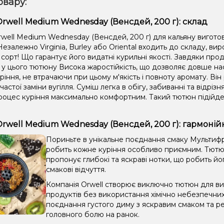
овару:
rwell Medium Wednesday (Венсдей, 200 г): склад
well Medium Wednesday (Венсдей, 200 г) для кальяну виготов
езалежно Virginia, Burley або Oriental входить до складу, в
сорт! Що гарантує його видатні курильні якості. Завдяки прод
 у цього тютюну Висока жаростійкість, що дозволяє довше 
ріння, не втрачаючи при цьому м'якість і повноту аромату. Він
 частої заміни вугілля. Суміш легка в обігу, забиванні та відрі
роцес куріння максимально комфортним. Такий тютюн підійде 
rwell Medium Wednesday (Венсдей, 200 г): гармоні
Пориньте в унікальне поєднання смаку Мультифру
робить кожне куріння особливо приємним. Тютю
пропонує глибокі та яскраві нотки, що робить йо
смакові відчуття.
Компанія Orwell створює виключно тютюн для вис
продуктів без використання хімічно небезпечни
поєднання густого диму з яскравим смаком та ре
головного болю на ранок.