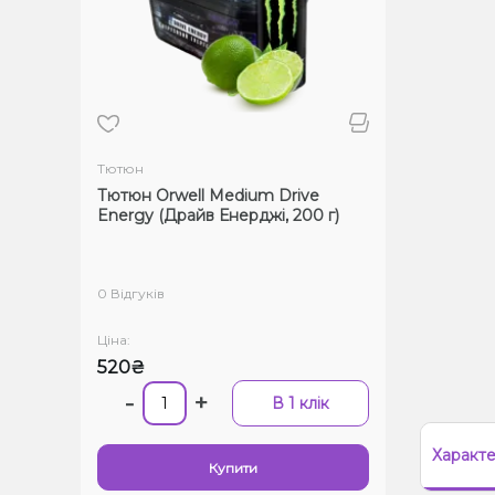
Тютюн
Тютюн Orwell Medium Drive
Energy (Драйв Енерджі, 200 г)
0 Відгуків
Ціна:
520₴
-
+
В 1 клік
Характ
Купити