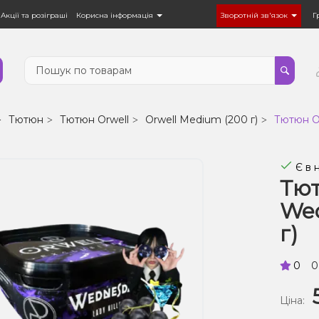
Акції та розіграші
Корисна інформація
Зворотній зв'язок
Г
Тютюн
Тютюн Orwell
Orwell Medium (200 г)
Тютюн O
Є в 
Тют
Wed
г)
0
0
Ціна: