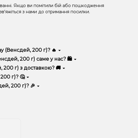
уванні. Якщо ви помітили бій або пошкодження
 зв'яжіться з нами до отримання посилки.
 (Венсдей, 200 г)? 🔥
високою якістю, зручністю використання та
дей, 200 г) саме у нас? 🛍️
 вигідні ціни та швидку доставку. Крім того, у нас
200 г) з доставкою? 🚚
00 г)? 🤔
 до кошика.
 враховуйте розмір, матеріал та тип чаші, якщо
й, 200 г)? 🎉
 ідеальний варіант.
озиції. Слідкуйте за оновленнями на сайті та в
розташування.