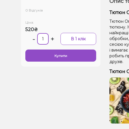
Опис т
0 Відгуків
Тютюн O
Тютюн Or
Ціна:
тютюну. Н
520₴
найкращі 
-
+
обробки,
В 1 клік
сесією ку
і вимагає
робить п
Купити
друзів.
Тютюн O