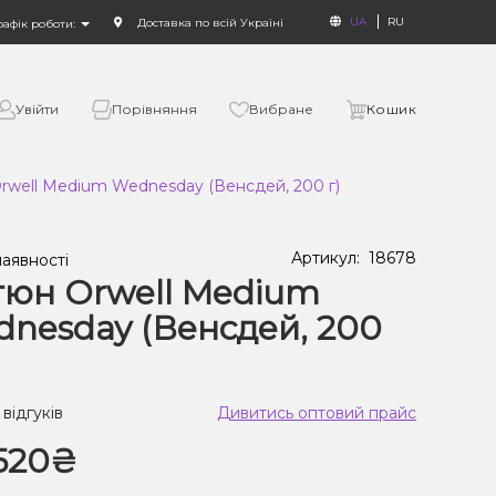
UA
RU
Доставка по всій Україні
рафік роботи:
Увійти
Порівняння
Вибране
Кошик
rwell Medium Wednesday (Венсдей, 200 г)
Артикул:
18678
наявності
юн Orwell Medium
nesday (Венсдей, 200
 відгуків
Дивитись оптовий прайс
520₴