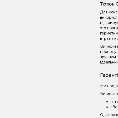
Тютюн O
Для макс
використ
підтриму
хто праг
герметич
втраті як
Ви может
пропонує
зручним 
ідеальний
Гарант
Ми прода
Ви может
він
збе
Одноразов