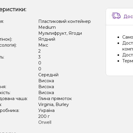
еристики:
Дос
я:
Пластиковий контейнер
Medium
Мультифрукт, Ягоди
Само
тінок):
Ягідний
Дост
сологія):
Мікс
компа
2
Дост
ть:
3
Терм
0
:
0
Середній
:
Висока
ня:
Висока
кість:
Висока
дована чаша:
Глина прямоток
а:
Virginia, Burley
иробника:
Україна
:
200 г
Orwell