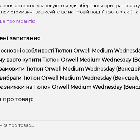
влення ретельно упаковуються для зберігання при транспорт
при отриманні, зафіксуйте це на "Новій пошті" (фото + акт) та
ше про гарантію
ні запитання
 основні особливості Тютюн Orwell Medium Wednesday
юн Orwell Medium Wednesday (Венсдей, 200 г) відрізняється 
у варто купити Тютюн Orwell Medium Wednesday (Венс
ійністю.
пропонуємо тільки оригінальну продукцію, широкий асортимент,
замовити Тютюн Orwell Medium Wednesday (Венсдей, 
лярні акції та знижки для клієнтів!
рмити замовлення можна в кілька кліків:
вибрати Тютюн Orwell Medium Wednesday (Венсдей, 2
Додайте Тютюн Orwell Medium Wednesday (Венсдей, 200 г)
ір залежить від ваших уподобань – наприклад, якщо це кальян,
є знижки на Тютюн Orwell Medium Wednesday (Венсде
п – потужність та смак. Наші менеджери допоможуть підібрати
Перейдіть до оформлення замовлення.
! Ми регулярно проводимо акції та пропонуємо спеціальні проп
 про товар:
Виберіть зручний спосіб оплати та доставки.
ому телеграм-каналі, щоб не проґавити вигідні пропозиції!
Підтвердіть замовлення – ми швидко надішлемо його вам!
тавка доступна по всій Україні, терміни залежать від вашого 