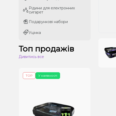
Рідини для електронних
Рідини для електронних
сигарет
сигарет
Подарункові набори
Подарункові набори
Уцінка
Уцінка
Топ продажів
Дивитись все
TOP
У наявності