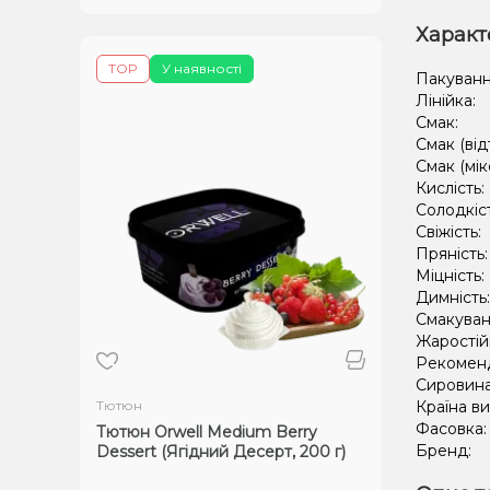
Характ
TOP
У наявності
Пакуванн
Лінійка:
Смак:
Смак (від
Смак (мік
Кислість:
Солодкіс
Свіжість:
Пряність
Міцність:
Димність
Смакуван
Жаростій
Рекомен
Сировин
Тютюн
Країна в
Фасовка
Тютюн Orwell Medium Berry
Бренд:
Dessert (Ягідний Десерт, 200 г)