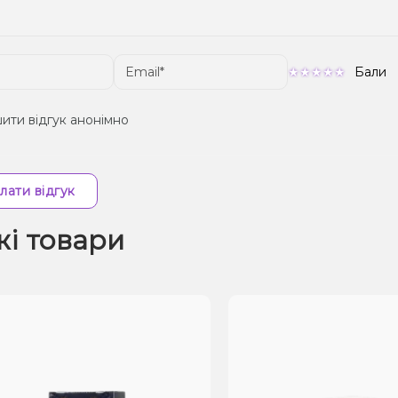
Бали
ити відгук анонімно
лати відгук
жі товари