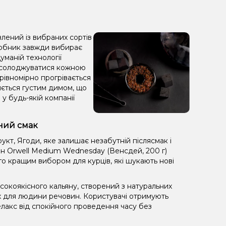
лений із вибраних сортів
иробник завжди вибирає
уманій технології
насолоджуватися кожною
 рівномірно прогрівається
зняється густим димом, що
у будь-якій компанії
йний смак
кт, Ягоди, яке залишає незабутній післясмак і
н Orwell Medium Wednesday (Венсдей, 200 г)
го кращим вибором для курців, які шукають нові
окоякісного кальяну, створений з натуральних
х для людини речовин. Користувачі отримують
лакс від спокійного проведення часу без