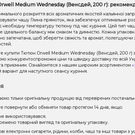
rwell Medium Wednesday (Венсдей, 200 г): рекоменд
имального розкриття всіх ароматичних якостей кальянної зап
овувати чашу Глина прямоток, яка забезпечує оптимальне роз
є необхідну температуру тютюну під час куріння. Цей тип чаш
не ідеального балансу між смаком та димністю. Кожна упаковк
но запечатана, щоб зберегти свіжість та аромат, полегшуючи 
остей.
е купити Тютюн Orwell Medium Wednesday (Венсдей, 200 г) з
мо конкурентоспроможні ціни та швидку доставку по всій Укра
та приємним. Ознайомтеся з нашим широким асортиментом
к
 варіант для наступного сеансу куріння.
ія
ємо тільки оригінальну продукцію від перевірених постачальн
е повернути або обміняти товар протягом 14 днів, якщо:
 не використовувався;
режено товарний вигляд та оригінальну упаковку.
і електронні сигарети, рідини, колби, чаші та інші товари з