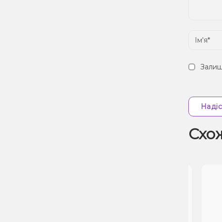
Залиш
Надіс
Схо