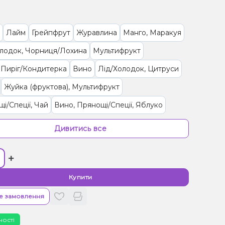
Лайм
Грейпфрут
Журавлина
Манго, Маракуя
олодок, Чорниця/Лохина
Мультифрукт
 Пиріг/Кондитерка
Вино
Лід/Холодок, Цитруси
Жуйка (фруктова), Мультифрукт
і/Спеції, Чай
Вино, Прянощі/Спеції, Яблуко
олодок
Ківі, Фейхоа
Малина
Кавун Диня
Дивитись все
фрукт, Ягоди
Цукерки, Мультифрукт
+
и, Енергетик
Банан, Ягоди
Персик, Чай
Ананас
/Черешня, Гранат
Слива
М'ята
Купити
а, Лимонад
Вершки/Крем, Ягоди
Желейки
е замовлення
і/Спеції, Яблуко
Виноград
Трюфель, Шоколад
ності