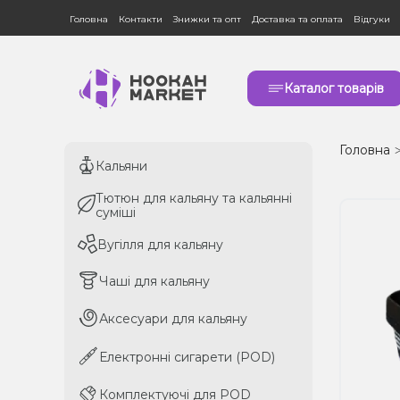
Головна
Контакти
Знижки та опт
Доставка та оплата
Відгуки
Каталог товарів
Головна
Кальяни
Кальяни
Тютюн для кальяну та кальянні
Тютюн для кальяну та кальянні
суміші
суміші
Вугілля для кальяну
Вугілля для кальяну
Чаші для кальяну
Чаші для кальяну
Аксесуари для кальяну
Аксесуари для кальяну
Електронні сигарети (POD)
Електронні сигарети (POD)
Комплектуючі для POD
Комплектуючі для POD