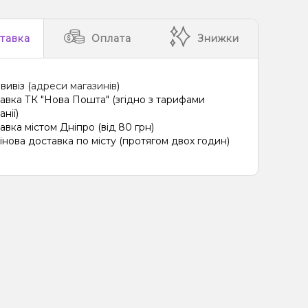
тавка
Оплата
Знижки
вивіз (
адреси магазинів
)
авка ТК "Нова Пошта" (згідно з тарифами
нії)
авка містом Дніпро (від 80 грн)
інова доставка по місту (протягом двох годин)