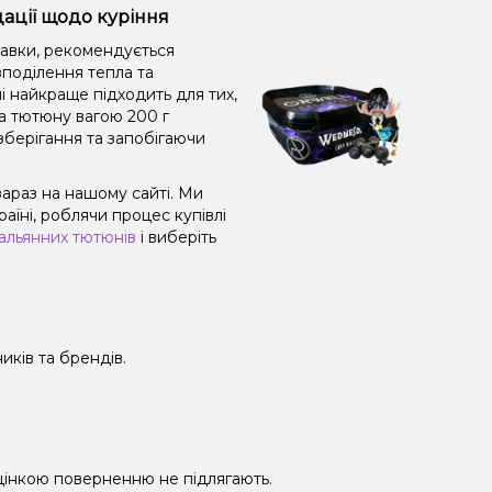
ації щодо куріння
равки, рекомендується
поділення тепла та
і найкраще підходить для тих,
а тютюну вагою 200 г
зберігання та запобігаючи
араз на нашому сайті. Ми
їні, роблячи процес купівлі
альянних тютюнів
і виберіть
иків та брендів.
 уцінкою поверненню не підлягають.