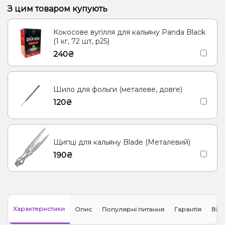
Прянощі/Спеції, Яблуко
Виноград
Трюфель, Шоколад
Ром
З цим товаром купують
Полуниця, Манго
Полуниця, Мохіто
Кола, Троянда
Кокосове вугілля для кальяну Panda Black
Мультифрукт, Троянда
(1 кг, 72 шт, р25)
240₴
Шило для фольги (металеве, довге)
120₴
Щипці для кальяну Blade (Металевий)
190₴
Характеристики
Опис
Популярні питання
Гарантія
Відг