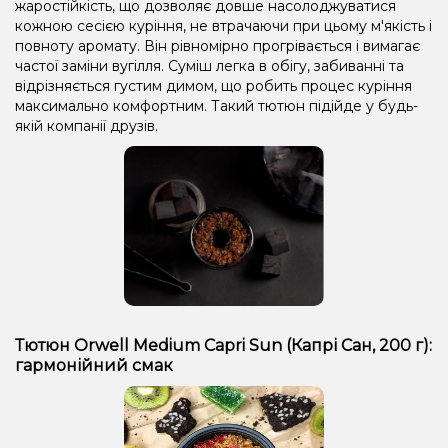
жаростійкість, що дозволяє довше насолоджуватися
кожною сесією куріння, не втрачаючи при цьому м'якість і
повноту аромату. Він рівномірно прогрівається і вимагає
частої заміни вугілля. Суміш легка в обігу, забиванні та
відрізняється густим димом, що робить процес куріння
максимально комфортним. Такий тютюн підійде у будь-
якій компанії друзів.
Тютюн Orwell Medium Capri Sun (Капрі Сан, 200 г):
гармонійний смак