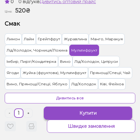
0
0 відгуків
Дивитись оптовий прайс
520₴
Ціна:
Смак
Лимон
Лайм
Грейпфрут
Журавлина
Манго, Маракуя
Лід/Холодок, Чорниця/Лохина
Мультифрукт
Імбир, Пиріг/Кондитерка
Вино
Лід/Холодок, Цитруси
Ягоди
Жуйка (фруктова), Мультифрукт
Прянощі/Спеції, Чай
Вино, Прянощі/Спеції, Яблуко
Лід/Холодок
Ківі, Фейхоа
Малина
Кавун Диня
Мультифрукт, Ягоди
Дивитись все
Цукерки, Мультифрукт
Цитруси, Енергетик
Банан, Ягоди
Купити
-
+
Персик, Чай
Ананас
Вишня/Черешня, Гранат
Слива
М'ята
Швидке замовлення
Ялинка, Лимонад
Вершки/Крем, Ягоди
Желейки