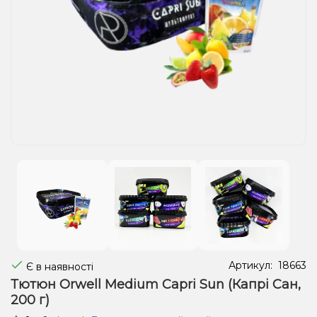
Рідини для електронних сигарет
Подарункові набори
Уцінка
Артикул:
18663
Є в наявності
Тютюн Orwell Medium Capri Sun (Капрі Сан,
200 г)