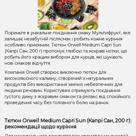
Пориньте в унікальне поєднання смаку Мультифрукт, яке
залишає незабутній післясмак і робить кожне куріння
особливо приємним. Тютюн Orwell Medium Capri Sun
(Капрі Сан, 200 г) пропонує глибокі та яскраві нотки, що
робить його кращим вибором для курців, які шукають
нові смакові відчуття.
Компанія Orwell створює виключно тютюн для
високоякісного кальяну, створений з натуральних
продуктів без використання хімічно небезпечних для
людини речовин. Користувачі отримують поєднання
густого диму з яскравим смаком та релакс від спокійного
проведення часу без головного болю на ранок.
Тютюн Orwell Medium Capri Sun (Капрі Сан, 200 г):
рекомендації щодо куріння
Для максимального розкриття всіх ароматичних якостей