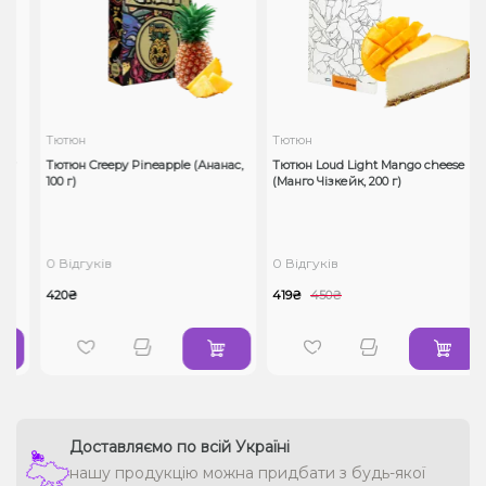
Тютюн
Тютюн
ty
Тютюн Creepy Pineapple (Ананас,
Тютюн Loud Light Mango cheese
100 г)
(Манго Чізкейк, 200 г)
0 Відгуків
0 Відгуків
420₴
419₴
450₴
Доставляємо по всій Україні
нашу продукцію можна придбати з будь-якої