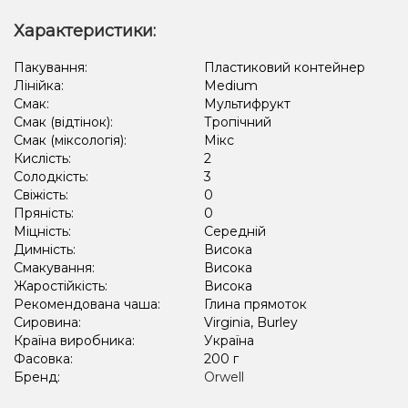
Характеристики:
Пакування:
Пластиковий контейнер
Лінійка:
Medium
Смак:
Мультифрукт
Смак (відтінок):
Тропічний
Смак (міксологія):
Мікс
Кислість:
2
Солодкість:
3
Свіжість:
0
Пряність:
0
Міцність:
Середній
Димність:
Висока
Смакування:
Висока
Жаростійкість:
Висока
Рекомендована чаша:
Глина прямоток
Сировина:
Virginia, Burley
Країна виробника:
Україна
Фасовка:
200 г
Бренд:
Orwell