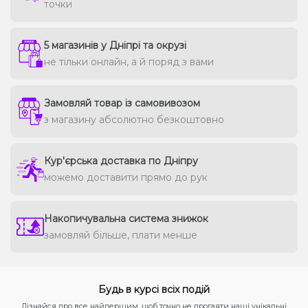
точки
5 магазинів у Дніпрі та окрузі
не тільки онлайн, а й поряд з вами
Замовляй товар із самовивозом
з магазину абсолютно безкоштовно
Кур'єрська доставка по Дніпру
можемо доставити прямо до рук
Накопичувальна система знижок
замовляй більше, плати менше
Будь в курсі всіх подій
Дізнайся про все найпершим, щоб точно не прогаяти наші унікальні