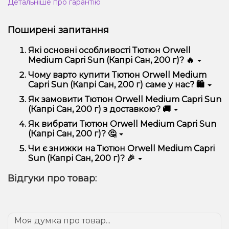
Детальніше про гарантію
Поширені запитання
Які основні особливості Тютюн Orwell
Medium Capri Sun (Капрі Сан, 200 г)? 🔥
Тютюн Orwell Medium Capri Sun (Капрі Сан, 200 г)
Чому варто купити Тютюн Orwell Medium
відрізняється високою якістю, зручністю
Capri Sun (Капрі Сан, 200 г) саме у нас? 🛍️
використання та надійністю.
Ми пропонуємо тільки оригінальну продукцію,
Як замовити Тютюн Orwell Medium Capri Sun
широкий асортимент, вигідні ціни та швидку
(Капрі Сан, 200 г) з доставкою? 🚚
доставку. Крім того, у нас регулярні акції та знижки
для клієнтів!
Оформити замовлення можна в кілька кліків:
Як вибрати Тютюн Orwell Medium Capri Sun
(Капрі Сан, 200 г)? 🤔
Додайте Тютюн Orwell Medium Capri Sun
(Капрі Сан, 200 г) до кошика.
Вибір залежить від ваших уподобань – наприклад,
Чи є знижки на Тютюн Orwell Medium Capri
Перейдіть до оформлення замовлення.
якщо це кальян, враховуйте розмір, матеріал та тип
Sun (Капрі Сан, 200 г)? 🎉
чаші, якщо вейп – потужність та смак. Наші
Виберіть зручний спосіб оплати та доставки.
менеджери допоможуть підібрати ідеальний
Так! Ми регулярно проводимо акції та пропонуємо
Підтвердіть замовлення – ми швидко
Відгуки про товар:
варіант.
спеціальні пропозиції. Слідкуйте за оновленнями на
надішлемо його вам!
сайті та в нашому телеграм-каналі, щоб не
Доставка доступна по всій Україні, терміни
проґавити вигідні пропозиції!
залежать від вашого розташування.