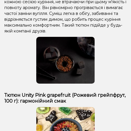
кожною сесією куріння, не втрачаючи при цьому м'якість і
повноту аромату. Він рівномірно прогрівається і вимагає
частої заміни вугілля. Суміш легка в обігу, забиванні та
відрізняється густим димом, що робить процес куріння
максимально комфортним. Такий тютюн підійде у будь-
якій компанії друзів.
Тютюн Unity Pink grapefruit (Рожевий грейпфрут,
100 г): гармонійний смак