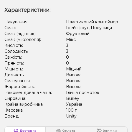
Полуниця, Моті, Чорниця/Лохина
Лимонад, Огірок
Характеристики:
Карамель, Печиво
Груша/Дюшес, Лайм
Пакування:
Пластиковий контейнер
Смак:
Грейпфрут, Полуниця
Смак (відтінок):
Фруктовий
Смак (міксологія):
Мікс
Кислість:
3
Солодкість:
3
Свіжість:
0
Пряність:
0
Міцність:
Міцний
Димність:
Висока
Смакування:
Висока
Жаростійкість:
Висока
Рекомендована чаша:
Глина прямоток
Сировина:
Burley
Країна виробника:
Україна
Фасовка:
100 г
Бренд:
Unity
Доставка
Оплата
Знижки