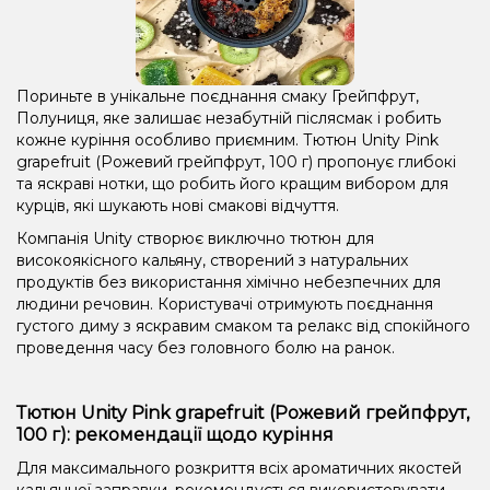
Пориньте в унікальне поєднання смаку Грейпфрут,
Полуниця, яке залишає незабутній післясмак і робить
кожне куріння особливо приємним. Тютюн Unity Pink
grapefruit (Рожевий грейпфрут, 100 г) пропонує глибокі
та яскраві нотки, що робить його кращим вибором для
курців, які шукають нові смакові відчуття.
Компанія Unity створює виключно тютюн для
високоякісного кальяну, створений з натуральних
продуктів без використання хімічно небезпечних для
людини речовин. Користувачі отримують поєднання
густого диму з яскравим смаком та релакс від спокійного
проведення часу без головного болю на ранок.
Тютюн Unity Pink grapefruit (Рожевий грейпфрут,
100 г): рекомендації щодо куріння
Для максимального розкриття всіх ароматичних якостей
кальянної заправки, рекомендується використовувати