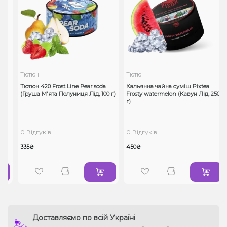
Тютюн
Тютюн
Тютюн 420 Frost Line Pear soda
Кальянна чайна суміш Pixtea
(Груша М'ята Полуниця Лід, 100 г)
Frosty watermelon (Кавун Лід, 250
г)
0 Відгуків
0 Відгуків
335₴
450₴
Доставляємо по всій Україні