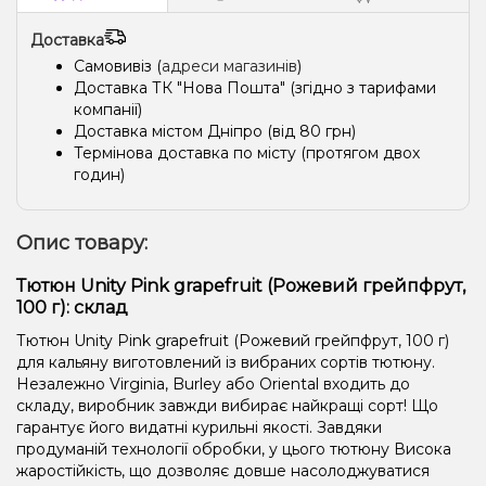
Доставка
Самовивіз (
адреси магазинів
)
Доставка ТК "Нова Пошта" (згідно з тарифами
компанії)
Доставка містом Дніпро (від 80 грн)
Термінова доставка по місту (протягом двох
годин)
Опис товару:
Тютюн Unity Pink grapefruit (Рожевий грейпфрут,
100 г): склад
Тютюн Unity Pink grapefruit (Рожевий грейпфрут, 100 г)
для кальяну виготовлений із вибраних сортів тютюну.
Незалежно Virginia, Burley або Oriental входить до
складу, виробник завжди вибирає найкращі сорт! Що
гарантує його видатні курильні якості. Завдяки
продуманій технології обробки, у цього тютюну Висока
жаростійкість, що дозволяє довше насолоджуватися