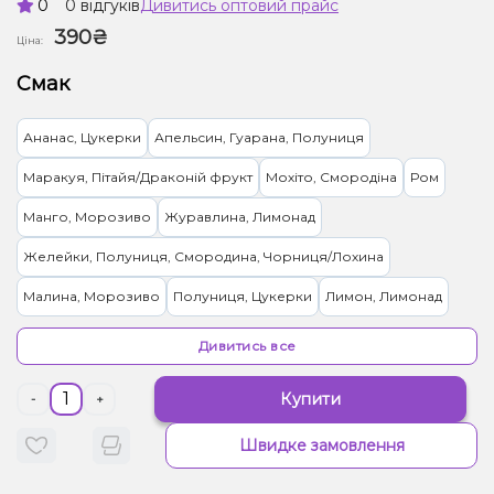
0
0 відгуків
Дивитись оптовий прайс
390₴
Ціна:
Смак
Ананас, Цукерки
Апельсин, Гуарана, Полуниця
Маракуя, Пітайя/Драконій фрукт
Мохіто, Смородіна
Ром
Манго, Морозиво
Журавлина, Лимонад
Желейки, Полуниця, Смородина, Чорниця/Лохина
Малина, Морозиво
Полуниця, Цукерки
Лимон, Лимонад
Кокос, Молоко
Ягоди
Грейпфрут, Полуниця
Дивитись все
Кавун, Диня, Жуйка (фруктова)
Апельсин
Яблуко
Купити
-
+
Вишня/Черешня, Цукерки
Кола
Смородина
Персик, Чай
Швидке замовлення
Грейпфрут, Полуниця, Малина
Лимон