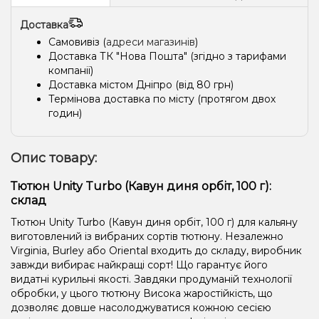
Доставка
Самовивіз (
адреси магазинів
)
Доставка ТК "Нова Пошта" (згідно з тарифами
компанії)
Доставка містом Дніпро (від 80 грн)
Термінова доставка по місту (протягом двох
годин)
Опис товару:
Тютюн Unity Turbo (Кавун диня орбіт, 100 г):
склад
Тютюн Unity Turbo (Кавун диня орбіт, 100 г) для кальяну
виготовлений із вибраних сортів тютюну. Незалежно
Virginia, Burley або Oriental входить до складу, виробник
завжди вибирає найкращі сорт! Що гарантує його
видатні курильні якості. Завдяки продуманій технології
обробки, у цього тютюну Висока жаростійкість, що
дозволяє довше насолоджуватися кожною сесією