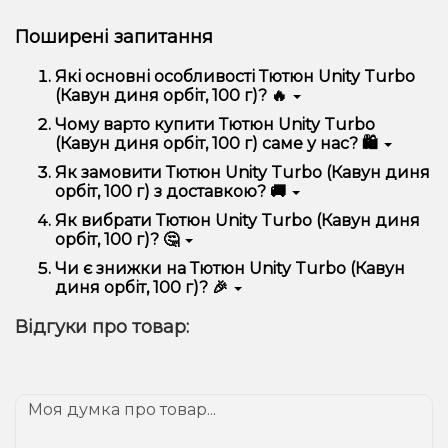
Поширені запитання
Які основні особливості Тютюн Unity Turbo
(Кавун диня орбіт, 100 г)? 🔥
Тютюн Unity Turbo (Кавун диня орбіт, 100 г)
Чому варто купити Тютюн Unity Turbo
відрізняється високою якістю, зручністю
(Кавун диня орбіт, 100 г) саме у нас? 🛍️
використання та надійністю.
Ми пропонуємо тільки оригінальну продукцію,
Як замовити Тютюн Unity Turbo (Кавун диня
широкий асортимент, вигідні ціни та швидку
орбіт, 100 г) з доставкою? 🚚
доставку. Крім того, у нас регулярні акції та знижки
для клієнтів!
Оформити замовлення можна в кілька кліків:
Як вибрати Тютюн Unity Turbo (Кавун диня
орбіт, 100 г)? 🤔
Додайте Тютюн Unity Turbo (Кавун диня орбіт,
100 г) до кошика.
Вибір залежить від ваших уподобань – наприклад,
Чи є знижки на Тютюн Unity Turbo (Кавун
Перейдіть до оформлення замовлення.
якщо це кальян, враховуйте розмір, матеріал та тип
диня орбіт, 100 г)? 🎉
чаші, якщо вейп – потужність та смак. Наші
Виберіть зручний спосіб оплати та доставки.
менеджери допоможуть підібрати ідеальний
Так! Ми регулярно проводимо акції та пропонуємо
Підтвердіть замовлення – ми швидко
Відгуки про товар:
варіант.
спеціальні пропозиції. Слідкуйте за оновленнями на
надішлемо його вам!
сайті та в нашому телеграм-каналі, щоб не
Доставка доступна по всій Україні, терміни
проґавити вигідні пропозиції!
залежать від вашого розташування.