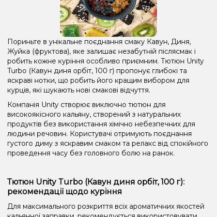
Пориньте в унікальне поєднання смаку Кавун, Диня,
Жуйка (фруктова), яке залишає незабутній післясмак і
робить кожне куріння особливо приємним. Тютюн Unity
Turbo (Кавун диня орбіт, 100 г) пропонує глибокі та
яскраві нотки, що робить його кращим вибором для
курців, які шукають нові смакові відчуття.
Компанія Unity створює виключно тютюн для
високоякісного кальяну, створений з натуральних
продуктів без використання хімічно небезпечних для
людини речовин. Користувачі отримують поєднання
густого диму з яскравим смаком та релакс від спокійного
проведення часу без головного болю на ранок.
Тютюн Unity Turbo (Кавун диня орбіт, 100 г):
рекомендації щодо куріння
Для максимального розкриття всіх ароматичних якостей
кальянної заправки, рекомендується використовувати