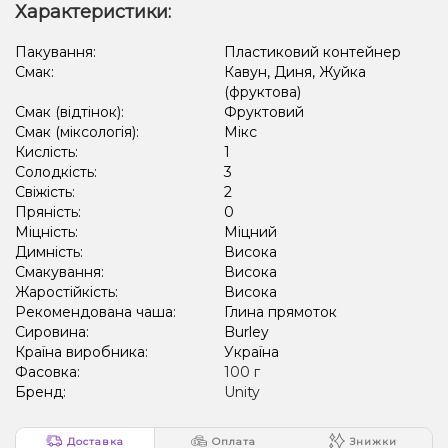
Характеристики:
Карамель, Печиво
Груша/Дюшес, Лайм
Пакування:
Пластиковий контейнер
Смак:
Кавун, Диня, Жуйка
(фруктова)
Смак (відтінок):
Фруктовий
Смак (міксологія):
Мікс
Кислість:
1
Солодкість:
3
Свіжість:
2
Пряність:
0
Міцність:
Міцний
Димність:
Висока
Смакування:
Висока
Жаростійкість:
Висока
Рекомендована чаша:
Глина прямоток
Сировина:
Burley
Країна виробника:
Україна
Фасовка:
100 г
Бренд:
Unity
Доставка
Оплата
Знижки