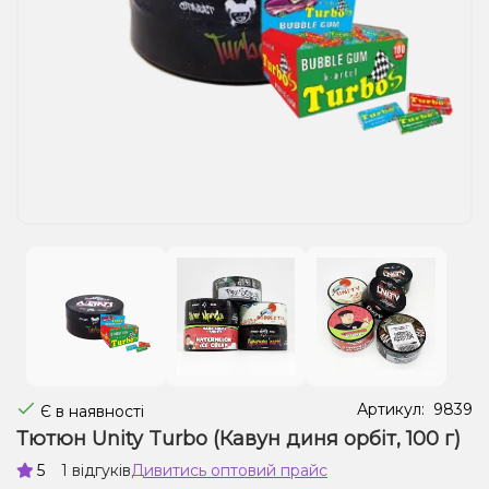
Рідини для електронних сигарет
Подарункові набори
Уцінка
Артикул:
9839
Є в наявності
Тютюн Unity Turbo (Кавун диня орбіт, 100 г)
5
1 відгуків
Дивитись оптовий прайс