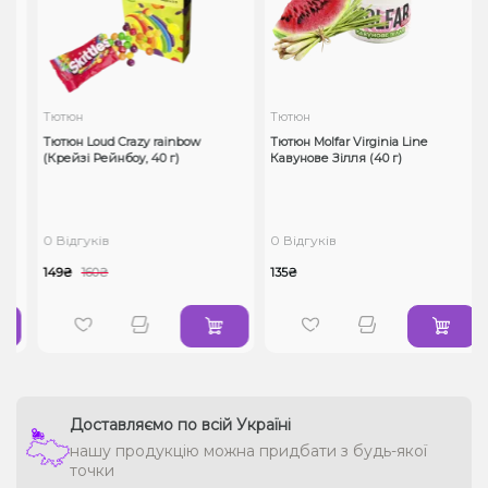
Тютюн
Тютюн
Тютюн Loud Crazy rainbow
Тютюн Molfar Virginia Line
(Крейзі Рейнбоу, 40 г)
Кавунове Зілля (40 г)
0 Відгуків
0 Відгуків
149₴
160₴
135₴
Доставляємо по всій Україні
нашу продукцію можна придбати з будь-якої
точки