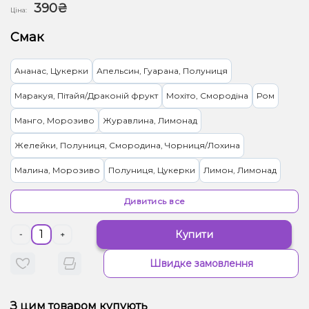
390₴
Ціна:
Смак
Ананас, Цукерки
Апельсин, Гуарана, Полуниця
Маракуя, Пітайя/Драконій фрукт
Мохіто, Смородіна
Ром
Манго, Морозиво
Журавлина, Лимонад
Желейки, Полуниця, Смородина, Чорниця/Лохина
Малина, Морозиво
Полуниця, Цукерки
Лимон, Лимонад
Кокос, Молоко
Ягоди
Грейпфрут, Полуниця
Дивитись все
Кавун, Диня, Жуйка (фруктова)
Апельсин
Яблуко
Купити
-
+
Вишня/Черешня, Цукерки
Кола
Смородина
Персик, Чай
Швидке замовлення
Грейпфрут, Полуниця, Малина
Лимон
Жуйка (фруктова), Мультифрукт
Суниця
Виноград, Желейки
З цим товаром купують