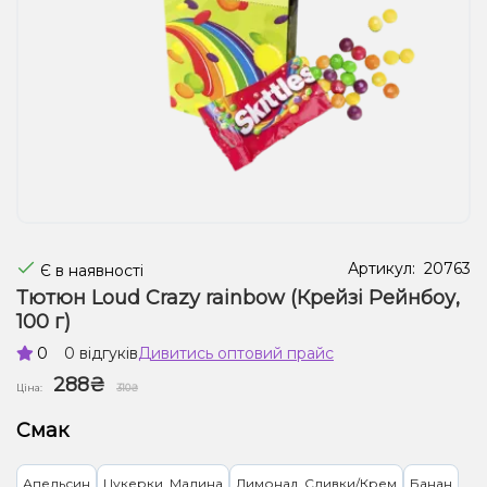
Рідини для електронних сигарет
Подарункові набори
Уцінка
Артикул:
20763
Є в наявності
Тютюн Loud Crazy rainbow (Крейзі Рейнбоу,
100 г)
0
0 відгуків
Дивитись оптовий прайс
288₴
Ціна:
310₴
Смак
Апельсин
Цукерки, Малина
Лимонад, Сливки/Крем
Банан