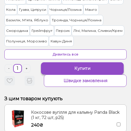
Кола
Гуава, Цитруси
Чорниця/Лохина
Манго
Базилік, М'ята, Яблуко
Троянда, Чорниця/Лохина
Смородина
Грейпфрут
Персик
Лічі, Малина, Сливки/Крем
Полуниця, Морозиво
Кавун Диня
Журавлина, Чорниця/Лохина
Імбир, Манго, Чай
Дивитись все
Лайм, Лимон
Маракуя
Малина
Груша/Дюшес
Купити
-
+
Цукерки, Мультифрукт
Гранат
Виноград
Швидке замовлення
Морозиво, Папайя
Манго, Персик, Прянощі/Спеції
Чай, Ягоди
Лимонад, Фейхоа
З цим товаром купують
Вишня/Черешня, Йогурт, Сливки/Крем
Ялинка, Ягоди
Кокосове вугілля для кальяну Panda Black
Лід/Холодок
Апельсин, Ананас, Манго, Маракуя
(1 кг, 72 шт, р25)
240₴
Манго, Енергетик
Вишня Черешня
Кокос, Печиво