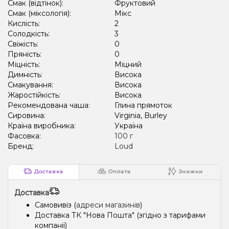
Смак (відтінок):
Фруктовий
Смак (міксологія):
Мікс
Кислість:
2
Солодкість:
3
Свіжість:
0
Пряність:
0
Міцність:
Міцний
Димність:
Висока
Смакування:
Висока
Жаростійкість:
Висока
Рекомендована чаша:
Глина прямоток
Сировина:
Virginia, Burley
Країна виробника:
Україна
Фасовка:
100 г
Бренд:
Loud
Доставка
Оплата
Знижки
Доставка
Самовивіз (
адреси магазинів
)
Доставка ТК "Нова Пошта" (згідно з тарифами
компанії)