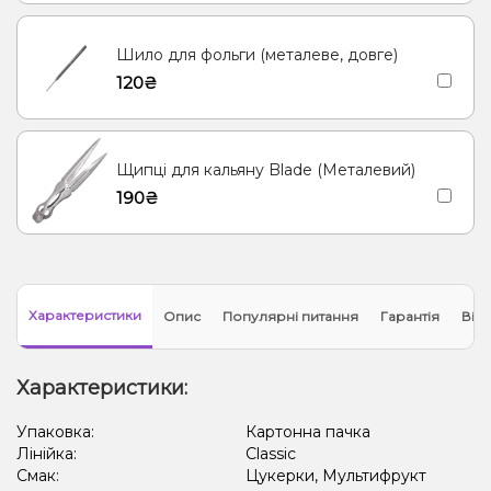
Шило для фольги (металеве, довге)
120₴
Щипці для кальяну Blade (Металевий)
190₴
Характеристики
Опис
Популярні питання
Гарантія
Відг
Характеристики:
Упаковка:
Картонна пачка
Лінійка:
Classic
Смак:
Цукерки, Мультифрукт