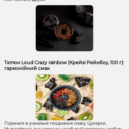
Тютюн Loud Crazy rainbow (Крейзі Рейнбоу, 100 г):
гармонійний смак
Пориньте в унікальне поєднання смаку Цукерки,
Мультифрукт, яке залишає незабутній післясмак і робить