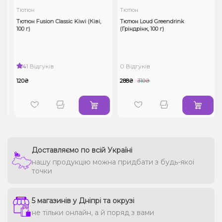
Тютюн
Тютюн
Тютюн Fusion Classic Kiwi (Ківі,
Тютюн Loud Greendrink
100 г)
(Гріндрінк, 100 г)
4
1 Відгуків
0 Відгуків
120₴
288₴
310₴
Доставляємо по всій Україні
нашу продукцію можна придбати з будь-якої
точки
5 магазинів у Дніпрі та окрузі
не тільки онлайн, а й поряд з вами