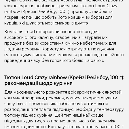
кожне куріння особливо приємним. Тютюн Loud Crazy
rainbow (Крейзі Рейнбоу, 100 г) пропонує глибокі та
яскраві нотки, що робить його кращим вибором для
курців, які шукають нові смакові відчуття.
Компанія Loud створює виключно тютюн для
високоякісного кальяну, створений з натуральних
продуктів без використання хімічно небезпечних для
людини речовин. Користувачі отримують поєднання
густого диму з яскравим смаком та релакс від спокійного
проведення часу без головного болю на ранок.
Тютюн Loud Crazy rainbow (Крейзі Рейнбоу, 100 г):
рекомендації щодо куріння
Для максимального розкриття всіх ароматичних якостей
кальянної заправки, рекомендується використовувати
чашу Глина прямоток, яка забезпечує оптимальне
розподілення тепла та підтримує необхідну температуру
тютюну під час куріння. Цей тип чаші найкраще
підходить для тих, хто прагне ідеального балансу між
смаком та димністю. Кожна упаковка тютюну вагою 100 г