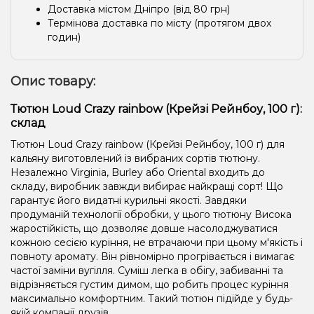
Доставка містом Дніпро (від 80 грн)
Термінова доставка по місту (протягом двох
годин)
Опис товару:
Тютюн Loud Crazy rainbow (Крейзі Рейнбоу, 100 г):
склад
Тютюн Loud Crazy rainbow (Крейзі Рейнбоу, 100 г) для
кальяну виготовлений із вибраних сортів тютюну.
Незалежно Virginia, Burley або Oriental входить до
складу, виробник завжди вибирає найкращі сорт! Що
гарантує його видатні курильні якості. Завдяки
продуманій технології обробки, у цього тютюну Висока
жаростійкість, що дозволяє довше насолоджуватися
кожною сесією куріння, не втрачаючи при цьому м'якість і
повноту аромату. Він рівномірно прогрівається і вимагає
частої заміни вугілля. Суміш легка в обігу, забиванні та
відрізняється густим димом, що робить процес куріння
максимально комфортним. Такий тютюн підійде у будь-
якій компанії друзів.