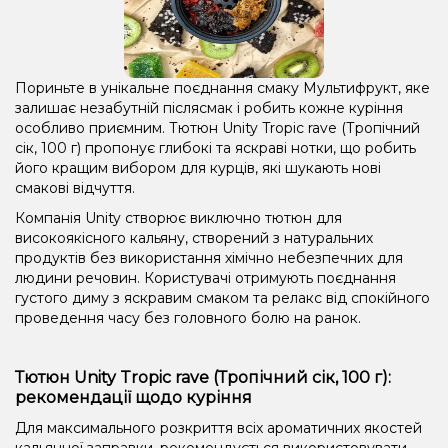
Пориньте в унікальне поєднання смаку Мультифрукт, яке
залишає незабутній післясмак і робить кожне куріння
особливо приємним. Тютюн Unity Tropic rave (Тропічний
сік, 100 г) пропонує глибокі та яскраві нотки, що робить
його кращим вибором для курців, які шукають нові
смакові відчуття.
Компанія Unity створює виключно тютюн для
високоякісного кальяну, створений з натуральних
продуктів без використання хімічно небезпечних для
людини речовин. Користувачі отримують поєднання
густого диму з яскравим смаком та релакс від спокійного
проведення часу без головного болю на ранок.
Тютюн Unity Tropic rave (Тропічний сік, 100 г):
рекомендації щодо куріння
Для максимального розкриття всіх ароматичних якостей
кальянної заправки, рекомендується використовувати