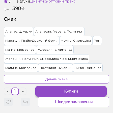
5
1 відгуків
Дивитись оптовий прайс
390₴
Ціна:
Смак
Ананас, Цукерки
Апельсин, Гуарана, Полуниця
Маракуя, Пітайя/Драконій фрукт
Мохіто, Смородіна
Ром
Манго, Морозиво
Журавлина, Лимонад
Желейки, Полуниця, Смородина, Чорниця/Лохина
Малина, Морозиво
Полуниця, Цукерки
Лимон, Лимонад
Кокос, Молоко
Ягоди
Грейпфрут, Полуниця
Дивитись все
Кавун, Диня, Жуйка (фруктова)
Апельсин
Яблуко
Купити
-
+
Вишня/Черешня, Цукерки
Кола
Смородина
Персик, Чай
Швидке замовлення
Грейпфрут, Полуниця, Малина
Лимон