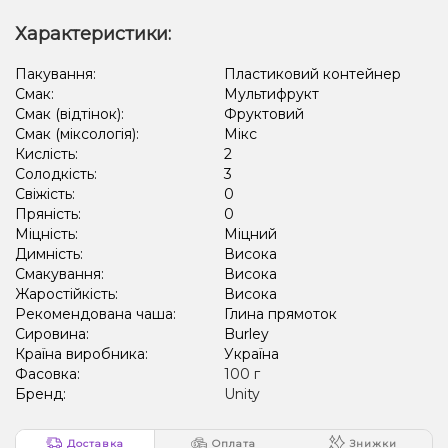
Полуниця, Моті, Чорниця/Лохина
Лимонад, Огірок
Характеристики:
Карамель, Печиво
Груша/Дюшес, Лайм
Пакування:
Пластиковий контейнер
Смак:
Мультифрукт
Смак (відтінок):
Фруктовий
Смак (міксологія):
Мікс
Кислість:
2
Солодкість:
3
Свіжість:
0
Пряність:
0
Міцність:
Міцний
Димність:
Висока
Смакування:
Висока
Жаростійкість:
Висока
Рекомендована чаша:
Глина прямоток
Сировина:
Burley
Країна виробника:
Україна
Фасовка:
100 г
Бренд:
Unity
Доставка
Оплата
Знижки