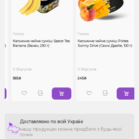
Тютюн
Тютюн
a
Кальянна чайна суміш Space Tea
Кальянна чайна суміш Pixtea
 г)
Banana (Банан, 250 г)
Sunny Drive (Санні Драйв, 100 г)
0 Відгуків
0 Відгуків
565₴
245₴
Доставляємо по всій Україні
нашу продукцію можна придбати з будь-якої
точки