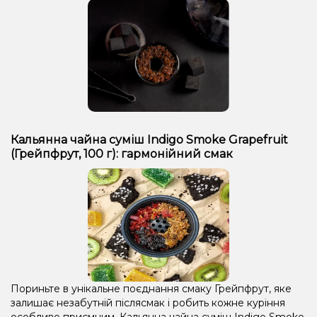
Кальянна чайна суміш Indigo Smoke Grapefruit
(Грейпфрут, 100 г): гармонійний смак
Пориньте в унікальне поєднання смаку Грейпфрут, яке
залишає незабутній післясмак і робить кожне куріння
особливо приємним. Кальянна чайна суміш Indigo Smoke