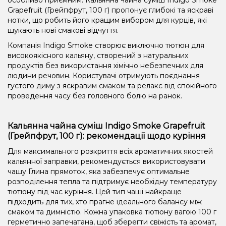
Grapefruit (Грейпфрут, 100 г) пропонує глибокі та яскраві
нотки, що робить його кращим вибором для курців, які
шукають нові смакові відчуття.
Компанія Indigo Smoke створює виключно тютюн для
високоякісного кальяну, створений з натуральних
продуктів без використання хімічно небезпечних для
людини речовин. Користувачі отримують поєднання
густого диму з яскравим смаком та релакс від спокійного
проведення часу без головного болю на ранок.
Кальянна чайна суміш Indigo Smoke Grapefruit
(Грейпфрут, 100 г): рекомендації щодо куріння
Для максимального розкриття всіх ароматичних якостей
кальянної заправки, рекомендується використовувати
чашу Глина прямоток, яка забезпечує оптимальне
розподілення тепла та підтримує необхідну температуру
тютюну під час куріння. Цей тип чаші найкраще
підходить для тих, хто прагне ідеального балансу між
смаком та димністю. Кожна упаковка тютюну вагою 100 г
герметично запечатана, щоб зберегти свіжість та аромат,