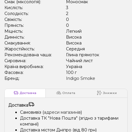
Смак (міксологія):
Моносмак
Кислість:
3
Солодкість:
2
Свіжість:
0
Пряність:
0
Міцність:
Легкий
Димність:
Висока
Смакування:
Висока
Жаростійкість:
Середня
Рекомендована чаша:
Глина прямоток
Сировина:
Чайний лист
Країна виробника:
Україна
Фасовка:
100 г
Бренд:
Indigo Smoke
Доставка
Оплата
Знижки
Доставка
Самовивіз (
адреси магазинів
)
Доставка ТК "Нова Пошта" (згідно з тарифами
компанії)
Доставка містом Дніпро (від 80 грн)