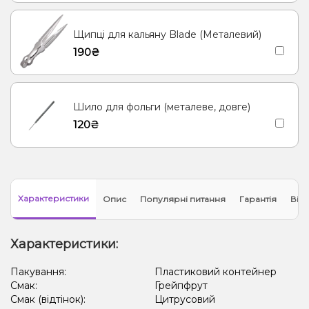
Щипці для кальяну Blade (Металевий)
190₴
Шило для фольги (металеве, довге)
120₴
Характеристики
Опис
Популярні питання
Гарантія
Відг
Характеристики:
Пакування:
Пластиковий контейнер
Смак:
Грейпфрут
Смак (відтінок):
Цитрусовий