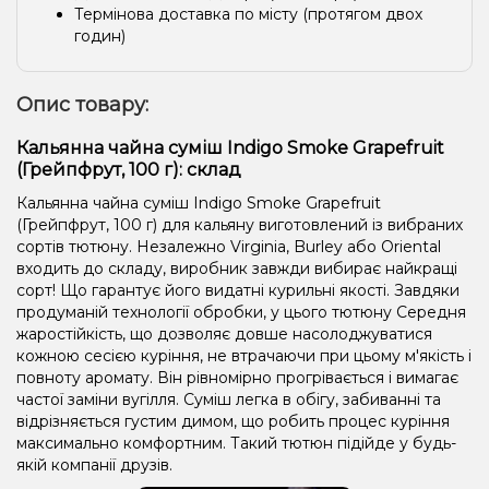
Термінова доставка по місту (протягом двох
годин)
Опис товару:
Кальянна чайна суміш Indigo Smoke Grapefruit
(Грейпфрут, 100 г): склад
Кальянна чайна суміш Indigo Smoke Grapefruit
(Грейпфрут, 100 г) для кальяну виготовлений із вибраних
сортів тютюну. Незалежно Virginia, Burley або Oriental
входить до складу, виробник завжди вибирає найкращі
сорт! Що гарантує його видатні курильні якості. Завдяки
продуманій технології обробки, у цього тютюну Середня
жаростійкість, що дозволяє довше насолоджуватися
кожною сесією куріння, не втрачаючи при цьому м'якість і
повноту аромату. Він рівномірно прогрівається і вимагає
частої заміни вугілля. Суміш легка в обігу, забиванні та
відрізняється густим димом, що робить процес куріння
максимально комфортним. Такий тютюн підійде у будь-
якій компанії друзів.