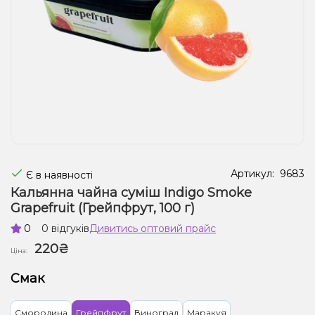
Рідини для електронних сигарет
Подарункові набори
Уцінка
Артикул:
9683
Є в наявності
Кальянна чайна суміш Indigo Smoke
Grapefruit (Грейпфрут, 100 г)
0
0 відгуків
Дивитись оптовий прайс
220₴
Ціна:
Смак
Смородина
Грейпфрут
Виноград
Маракуя