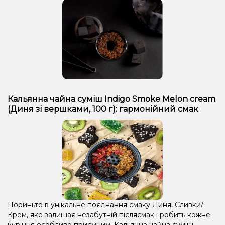
Кальянна чайна суміш Indigo Smoke Melon cream
(Диня зі вершками, 100 г): гармонійний смак
Пориньте в унікальне поєднання смаку Диня, Сливки/
Крем, яке залишає незабутній післясмак і робить кожне
куріння особливо приємним. Кальянна чайна суміш