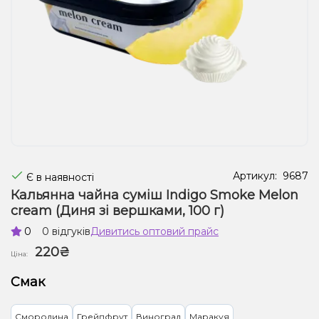
Рідини для електронних сигарет
Подарункові набори
Уцінка
Артикул:
9687
Є в наявності
Кальянна чайна суміш Indigo Smoke Melon
cream (Диня зі вершками, 100 г)
0
0 відгуків
Дивитись оптовий прайс
220₴
Ціна:
Смак
Смородина
Грейпфрут
Виноград
Маракуя