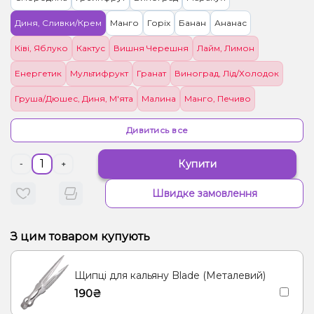
Диня, Сливки/Крем
Манго
Горіх
Банан
Ананас
Ківі, Яблуко
Кактус
Вишня Черешня
Лайм, Лимон
Енергетик
Мультифрукт
Гранат
Виноград, Лід/Холодок
Груша/Дюшес, Диня, М'ята
Малина
Манго, Печиво
Квіти, Чорниця/Лохина
Мультифрукт, Цитруси
Ром, Шоколад
Дивитись все
Полуниця
М'ята, Цитруси
Купити
-
+
Швидке замовлення
З цим товаром купують
Щипці для кальяну Blade (Металевий)
190₴