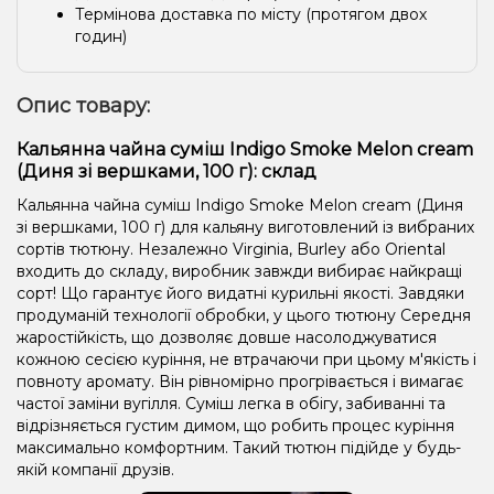
Термінова доставка по місту (протягом двох
годин)
Опис товару:
Кальянна чайна суміш Indigo Smoke Melon cream
(Диня зі вершками, 100 г): склад
Кальянна чайна суміш Indigo Smoke Melon cream (Диня
зі вершками, 100 г) для кальяну виготовлений із вибраних
сортів тютюну. Незалежно Virginia, Burley або Oriental
входить до складу, виробник завжди вибирає найкращі
сорт! Що гарантує його видатні курильні якості. Завдяки
продуманій технології обробки, у цього тютюну Середня
жаростійкість, що дозволяє довше насолоджуватися
кожною сесією куріння, не втрачаючи при цьому м'якість і
повноту аромату. Він рівномірно прогрівається і вимагає
частої заміни вугілля. Суміш легка в обігу, забиванні та
відрізняється густим димом, що робить процес куріння
максимально комфортним. Такий тютюн підійде у будь-
якій компанії друзів.