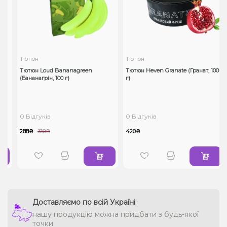
Тютюн
Тютюн
Тютюн Loud Bananagreen
Тютюн Heven Granate (Гранат, 100
(Бананагрін, 100 г)
г)
0 Відгуків
0 Відгуків
288₴
310₴
420₴
Доставляємо по всій Україні
нашу продукцію можна придбати з будь-якої
точки