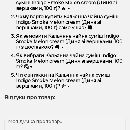
суміш Indigo Smoke Melon cream (Диня зі
вершками, 100 г)? 🔥
Кальянна чайна суміш Indigo Smoke Melon cream
Чому варто купити Кальянна чайна суміш
(Диня зі вершками, 100 г) відрізняється високою
Indigo Smoke Melon cream (Диня зі
якістю, зручністю використання та надійністю.
вершками, 100 г) саме у нас? 🛍️
Ми пропонуємо тільки оригінальну продукцію,
Як замовити Кальянна чайна суміш Indigo
широкий асортимент, вигідні ціни та швидку
Smoke Melon cream (Диня зі вершками, 100
доставку. Крім того, у нас регулярні акції та знижки
г) з доставкою? 🚚
для клієнтів!
Оформити замовлення можна в кілька кліків:
Як вибрати Кальянна чайна суміш Indigo
Smoke Melon cream (Диня зі вершками, 100
Додайте Кальянна чайна суміш Indigo Smoke
г)? 🤔
Melon cream (Диня зі вершками, 100 г) до
кошика.
Вибір залежить від ваших уподобань – наприклад,
Чи є знижки на Кальянна чайна суміш
Перейдіть до оформлення замовлення.
якщо це кальян, враховуйте розмір, матеріал та тип
Indigo Smoke Melon cream (Диня зі
чаші, якщо вейп – потужність та смак. Наші
Виберіть зручний спосіб оплати та доставки.
вершками, 100 г)? 🎉
менеджери допоможуть підібрати ідеальний
Підтвердіть замовлення – ми швидко
варіант.
Так! Ми регулярно проводимо акції та пропонуємо
надішлемо його вам!
Відгуки про товар:
спеціальні пропозиції. Слідкуйте за оновленнями на
Доставка доступна по всій Україні, терміни
сайті та в нашому телеграм-каналі, щоб не
залежать від вашого розташування.
проґавити вигідні пропозиції!