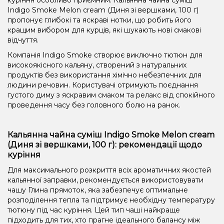
Indigo Smoke Melon cream (Диня зі вершками, 100 г)
пропонує глибокі та яскраві нотки, що робить його
кращим вибором для курців, які шукають нові смакові
відчуття.
Компанія Indigo Smoke створює виключно тютюн для
високоякісного кальяну, створений з натуральних
продуктів без використання хімічно небезпечних для
людини речовин. Користувачі отримують поєднання
густого диму з яскравим смаком та релакс від спокійного
проведення часу без головного болю на ранок.
Кальянна чайна суміш Indigo Smoke Melon cream
(Диня зі вершками, 100 г): рекомендації щодо
куріння
Для максимального розкриття всіх ароматичних якостей
кальянної заправки, рекомендується використовувати
чашу Глина прямоток, яка забезпечує оптимальне
розподілення тепла та підтримує необхідну температуру
тютюну під час куріння. Цей тип чаші найкраще
підходить для тих, хто прагне ідеального балансу між