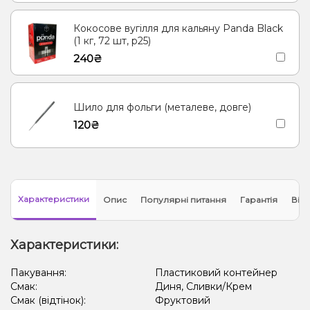
Кокосове вугілля для кальяну Panda Black
(1 кг, 72 шт, р25)
240₴
Шило для фольги (металеве, довге)
120₴
Характеристики
Опис
Популярні питання
Гарантія
Відг
Характеристики:
Пакування:
Пластиковий контейнер
Смак:
Диня, Сливки/Крем
Смак (відтінок):
Фруктовий