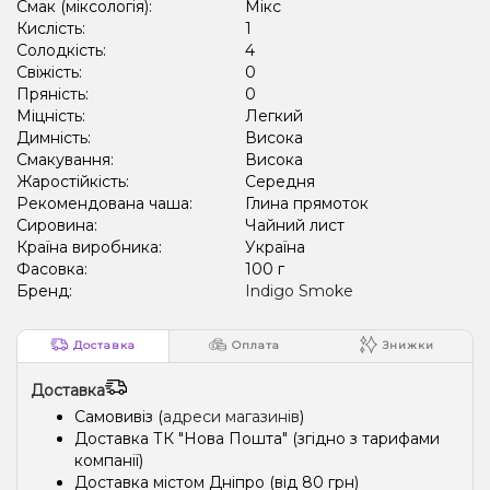
Смак (міксологія):
Мікс
Кислість:
1
Солодкість:
4
Свіжість:
0
Пряність:
0
Міцність:
Легкий
Димність:
Висока
Смакування:
Висока
Жаростійкість:
Середня
Рекомендована чаша:
Глина прямоток
Сировина:
Чайний лист
Країна виробника:
Україна
Фасовка:
100 г
Бренд:
Indigo Smoke
Доставка
Оплата
Знижки
Доставка
Самовивіз (
адреси магазинів
)
Доставка ТК "Нова Пошта" (згідно з тарифами
компанії)
Доставка містом Дніпро (від 80 грн)