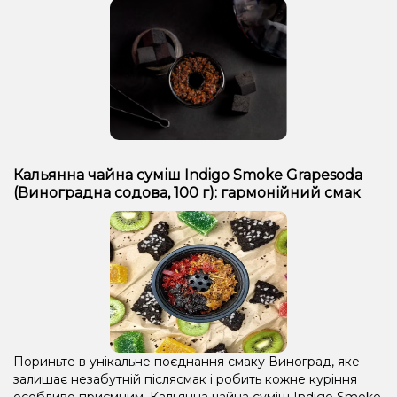
Кальянна чайна суміш Indigo Smoke Grapesoda
(Виноградна содова, 100 г): гармонійний смак
Пориньте в унікальне поєднання смаку Виноград, яке
залишає незабутній післясмак і робить кожне куріння
особливо приємним. Кальянна чайна суміш Indigo Smoke