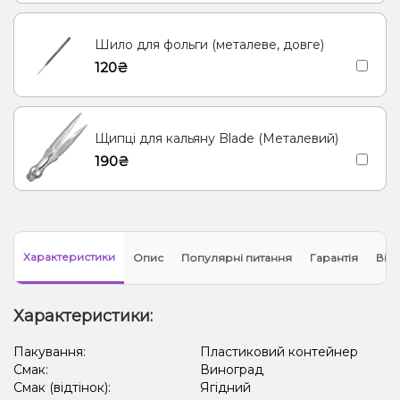
Шило для фольги (металеве, довге)
120₴
Щипці для кальяну Blade (Металевий)
190₴
Характеристики
Опис
Популярні питання
Гарантія
Відг
Характеристики:
Пакування:
Пластиковий контейнер
Смак:
Виноград
Смак (відтінок):
Ягідний