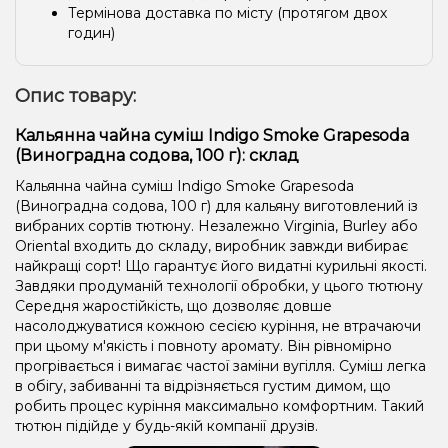
Термінова доставка по місту (протягом двох
годин)
Опис товару:
Кальянна чайна суміш Indigo Smoke Grapesoda
(Виноградна содова, 100 г): склад
Кальянна чайна суміш Indigo Smoke Grapesoda
(Виноградна содова, 100 г) для кальяну виготовлений із
вибраних сортів тютюну. Незалежно Virginia, Burley або
Oriental входить до складу, виробник завжди вибирає
найкращі сорт! Що гарантує його видатні курильні якості.
Завдяки продуманій технології обробки, у цього тютюну
Середня жаростійкість, що дозволяє довше
насолоджуватися кожною сесією куріння, не втрачаючи
при цьому м'якість і повноту аромату. Він рівномірно
прогрівається і вимагає частої заміни вугілля. Суміш легка
в обігу, забиванні та відрізняється густим димом, що
робить процес куріння максимально комфортним. Такий
тютюн підійде у будь-якій компанії друзів.