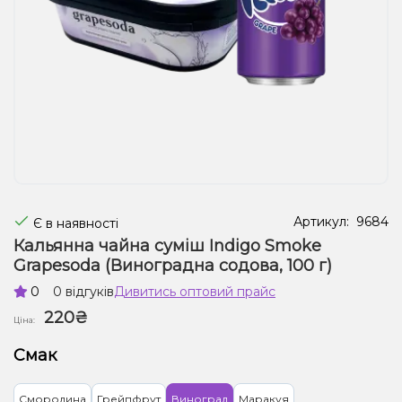
Рідини для електронних сигарет
Подарункові набори
Уцінка
Артикул:
9684
Є в наявності
Кальянна чайна суміш Indigo Smoke
Grapesoda (Виноградна содова, 100 г)
0
0 відгуків
Дивитись оптовий прайс
220₴
Ціна:
Смак
Смородина
Грейпфрут
Виноград
Маракуя