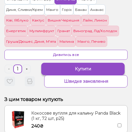
Диня, Сливки/Крем
Манго
Горіх
Банан
Ананас
Ківі, Яблуко
Кактус
Вишня Черешня
Лайм, Лимон
Енергетик
Мультифрукт
Гранат
Виноград, Лід/Холодок
Груша/Дюшес, Диня, М'ята
Малина
Манго, Печиво
Квіти, Чорниця/Лохина
Мультифрукт, Цитруси
Ром, Шоколад
Дивитись все
Полуниця
М'ята, Цитруси
Купити
-
+
Швидке замовлення
З цим товаром купують
Кокосове вугілля для кальяну Panda Black
(1 кг, 72 шт, р25)
240₴