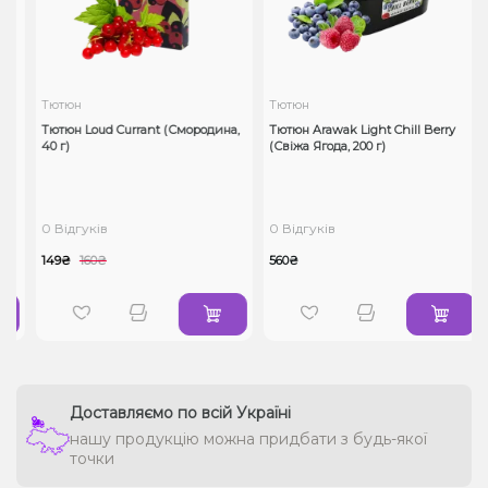
Тютюн
Тютюн
Тютюн Loud Currant (Смородина,
Тютюн Arawak Light Chill Berry
40 г)
(Свіжа Ягода, 200 г)
0 Відгуків
0 Відгуків
149₴
160₴
560₴
Доставляємо по всій Україні
нашу продукцію можна придбати з будь-якої
точки