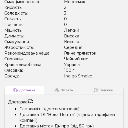
Смак (міксологія):
Моносмак
Кислість:
2
Солодкість:
3
Свіжість:
0
Пряність:
0
Міцність:
Легкий
Димність:
Висока
Смакування:
Висока
Жаростійкість:
Середня
Рекомендована чаша:
Глина прямоток
Сировина:
Чайний лист
Країна виробника:
Україна
Фасовка:
100 г
Бренд:
Indigo Smoke
Доставка
Оплата
Знижки
Доставка
Самовивіз (
адреси магазинів
)
Доставка ТК "Нова Пошта" (згідно з тарифами
компанії)
Доставка містом Дніпро (від 80 грн)