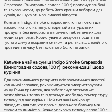
Grapesoda (Виноградна содова, 100 г) пропонує глибокі
та яскраві нотки, що робить його кращим вибором для
курців, які шукають нові смакові відчуття.
Компанія Indigo Smoke створює виключно тютюн для
високоякісного кальяну, створений з натуральних
продуктів без використання хімічно небезпечних для
людини речовин. Користувачі отримують поєднання
густого диму з яскравим смаком та релакс від спокійного
проведення часу без головного болю на ранок.
Кальянна чайна суміш Indigo Smoke Grapesoda
(Виноградна содова, 100 г): рекомендації щодо
куріння
Для максимального розкриття всіх ароматичних якостей
кальянної заправки, рекомендується використовувати
чашу Глина прямоток, яка забезпечує оптимальне
розподілення тепла та підтримує необхідну температуру
тютюну під час куріння. Цей тип чаші найкраще
підходить для тих, хто прагне ідеального балансу між
смаком та димністю. Кожна упаковка тютюну вагою 100 г