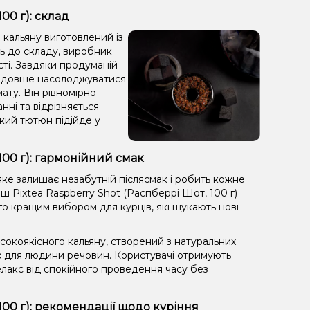
00 г): склад
 кальяну виготовлений із
ть до складу, виробник
сті. Завдяки продуманій
яє довше насолоджуватися
ату. Він рівномірно
анні та відрізняється
кий тютюн підійде у
100 г): гармонійний смак
ке залишає незабутній післясмак і робить кожне
ш Pixtea Raspberry Shot (Распберрі Шот, 100 г)
го кращим вибором для курців, які шукають нові
окоякісного кальяну, створений з натуральних
х для людини речовин. Користувачі отримують
лакс від спокійного проведення часу без
100 г): рекомендації щодо куріння