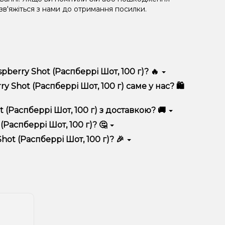
 зв'яжіться з нами до отримання посилки.
pberry Shot (Распберрі Шот, 100 г)? 🔥
) відрізняється високою якістю, зручністю
 Shot (Распберрі Шот, 100 г) саме у нас? 🛍️
 вигідні ціни та швидку доставку. Крім того, у нас
 (Распберрі Шот, 100 г) з доставкою? 🚚
Распберрі Шот, 100 г)? 🤔
еррі Шот, 100 г) до кошика.
 враховуйте розмір, матеріал та тип чаші, якщо
ot (Распберрі Шот, 100 г)? 🎉
 ідеальний варіант.
озиції. Слідкуйте за оновленнями на сайті та в
розташування.