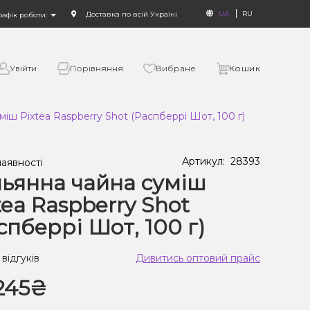
UA
RU
Доставка по всій Україні
рафік роботи:
Увійти
Порівняння
Вибране
Кошик
міш Pixtea Raspberry Shot (Распберрі Шот, 100 г)
Артикул:
28393
наявності
ьянна чайна суміш
tea Raspberry Shot
спберрі Шот, 100 г)
 відгуків
Дивитись оптовий прайс
245₴