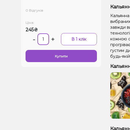
Кальянна
0 Відгуків
Кальянна 
вибраних 
Ціна:
завжди в
245₴
технолог
-
+
кожною се
В 1 клік
прогріває
густим д
будь-якій
Купити
Кальянн
Кальянн