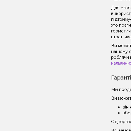
Для макс
використ
підтриму
хто праг
герметич
втраті як
Ви можете
нашому с
роблячи 
кальянни
Гарант
Ми прода
Ви может
він
збе
Одноразов
Всі замо