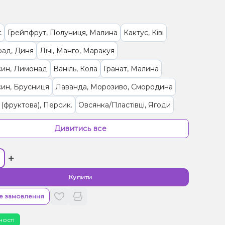
с
Грейпфрут, Полуниця, Малина
Кактус, Ківі
рад, Диня
Лічі, Манго, Маракуя
син, Лимонад
Ваніль, Кола
Гранат, Малина
ин, Брусниця
Лаванда, Морозиво, Смородина
(фруктова), Персик.
Овсянка/Пластівці, Ягоди
ки, Ягоди
Ягоди
Чорниця/Лохина, Енергетик
Дивитись все
си
Кокос, Горіх, Вершки/Крем
+
, Лайм, Чізкейк
Кавун, Лайм, Маракуя
 Лід/Холодок
Смородина
Вишня/Черешня
Купити
, Ягоди
Малина
Апельсин, Манго, Персик
е замовлення
, Чай
ності