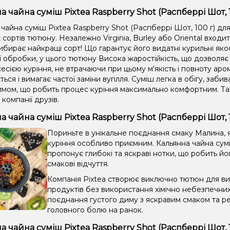
 чайна суміш Pixtea Raspberry Shot (Распберрі Шот, 1
чайна суміш Pixtea Raspberry Shot (Распберрі Шот, 100 г) для
сортів тютюну. Незалежно Virginia, Burley або Oriental входи
ибирає найкращі сорт! Що гарантує його видатні курильні яко
ії обробки, у цього тютюну Висока жаростійкість, що дозвол
сією куріння, не втрачаючи при цьому м'якість і повноту аром
ться і вимагає частої заміни вугілля. Суміш легка в обігу, забив
имом, що робить процес куріння максимально комфортним. Та
 компанії друзів.
а чайна суміш Pixtea Raspberry Shot (Распберрі Шот, 
Пориньте в унікальне поєднання смаку Малина, я
куріння особливо приємним. Кальянна чайна сумі
пропонує глибокі та яскраві нотки, що робить йо
смакові відчуття.
Компанія Pixtea створює виключно тютюн для вис
продуктів без використання хімічно небезпечни
поєднання густого диму з яскравим смаком та ре
головного болю на ранок.
а чайна суміш Pixtea Raspberry Shot (Распберрі Шот, 