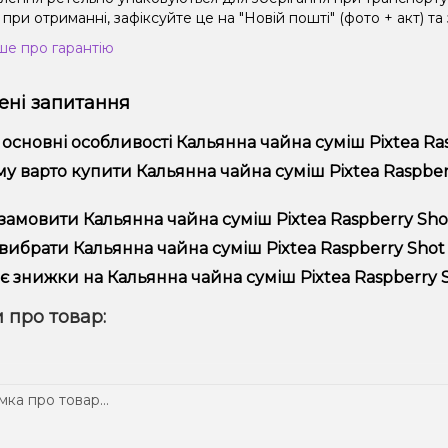
при отриманні, зафіксуйте це на "Новій пошті" (фото + акт) та
ше про гарантію
ні запитання
 основні особливості Кальянна чайна суміш Pixtea Ras
ьянна чайна суміш Pixtea Raspberry Shot (Распберрі Шот, 100 г
у варто купити Кальянна чайна суміш Pixtea Raspberry
ористання та надійністю.
пропонуємо тільки оригінальну продукцію, широкий асортимент,
замовити Кальянна чайна суміш Pixtea Raspberry Shot
лярні акції та знижки для клієнтів!
рмити замовлення можна в кілька кліків:
вибрати Кальянна чайна суміш Pixtea Raspberry Shot (
Додайте Кальянна чайна суміш Pixtea Raspberry Shot (Распб
ір залежить від ваших уподобань – наприклад, якщо це кальян,
є знижки на Кальянна чайна суміш Pixtea Raspberry Sh
п – потужність та смак. Наші менеджери допоможуть підібрати
Перейдіть до оформлення замовлення.
! Ми регулярно проводимо акції та пропонуємо спеціальні проп
 про товар:
Виберіть зручний спосіб оплати та доставки.
ому телеграм-каналі, щоб не проґавити вигідні пропозиції!
Підтвердіть замовлення – ми швидко надішлемо його вам!
тавка доступна по всій Україні, терміни залежать від вашого 