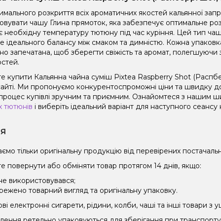
имального розкриття всіх ароматичних якостей кальянної зап
овувати чашу Глина прямоток, яка забезпечує оптимальне роз
є необхідну температуру тютюну під час куріння. Цей тип чаш
не ідеального балансу між смаком та димністю. Кожна упаковк
но запечатана, щоб зберегти свіжість та аромат, полегшуючи 
остей.
 купити Кальянна чайна суміш Pixtea Raspberry Shot (Распбер
айті. Ми пропонуємо конкурентоспроможні ціни та швидку дос
процес купівлі зручним та приємним. Ознайомтеся з нашим 
х тютюнів
і виберіть ідеальний варіант для наступного сеансу 
ія
ємо тільки оригінальну продукцію від перевірених постачальн
е повернути або обміняти товар протягом 14 днів, якщо:
 не використовувався;
режено товарний вигляд та оригінальну упаковку.
і електронні сигарети, рідини, колби, чаші та інші товари з
влення ретельно упаковуються для зберігання при транспорт