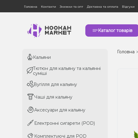
Головна
Контакти
Знижки та опт
Доставка та оплата
Відгуки
Каталог товарів
Головна
Кальяни
Кальяни
Тютюн для кальяну та кальянні
Тютюн для кальяну та кальянні
суміші
суміші
Вугілля для кальяну
Вугілля для кальяну
Чаші для кальяну
Чаші для кальяну
Аксесуари для кальяну
Аксесуари для кальяну
Електронні сигарети (POD)
Електронні сигарети (POD)
Комплектуючі для POD
Комплектуючі для POD