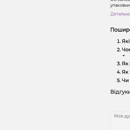
упаковки 
Детальні
Пошире
Які
Кал
Чом
вик
Ми 
Як 
регу
Офо
Як 
Виб
Чи 
вей
Так
Відгуки
наш
Дос