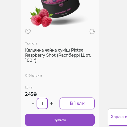
Тютюн
Кальянна чайна суміш Pixtea
Raspberry Shot (Распберрі Шот,
100 г)
0 Відгуків
Ціна:
245₴
-
+
В 1 клік
Характ
Купити