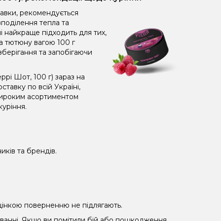
равки, рекомендується
поділення тепла та
і найкраще підходить для тих,
а тютюну вагою 100 г
зберігання та запобігаючи
рі Шот, 100 г) зараз на
тавку по всій Україні,
широким асортиментом
куріння.
иків та брендів.
 уцінкою поверненню не підлягають.
уванні. Якщо ви помітили бій або пошкодження