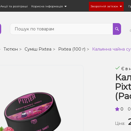
Акції та розіграші
Корисна інформація
Зворотній зв'язок
Г
Тютюн
Суміш Pixtea
Pixtea (100 г)
Кальянна чайна су
Є в 
Кал
Pix
(Ра
0
0
Ціна: