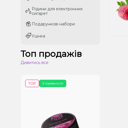
Рідини для електронних
Рідини для електронних
сигарет
сигарет
Подарункові набори
Подарункові набори
Уцінка
Уцінка
Топ продажів
Дивитись все
TOP
У наявності