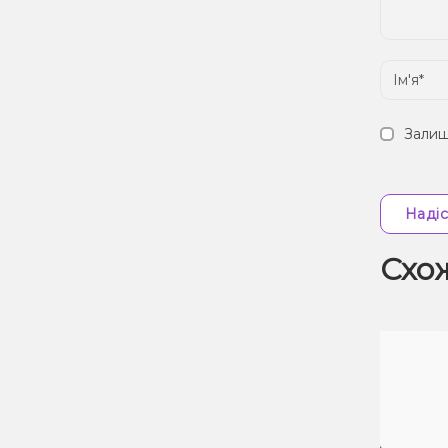
Залиш
Надіс
Схо