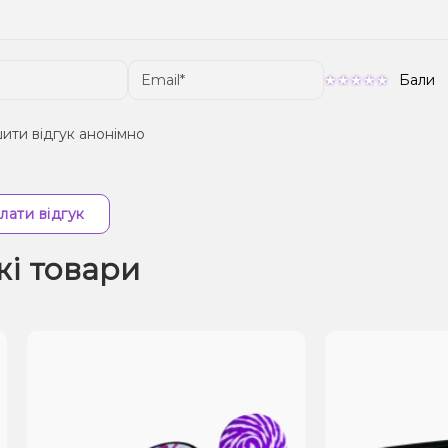
Бали
ити відгук анонімно
лати відгук
жі товари