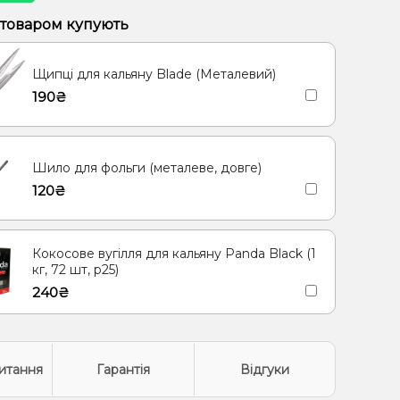
 товаром купують
Щипці для кальяну Blade (Металевий)
190₴
Шило для фольги (металеве, довге)
120₴
Кокосове вугілля для кальяну Panda Black (1
кг, 72 шт, р25)
240₴
итання
Гарантія
Відгуки