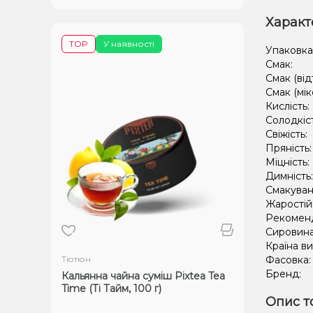
Характ
TOP
У наявності
Упаковка
Смак:
Смак (від
Смак (мік
Кислість:
Солодкіс
Свіжість:
Пряність
Міцність:
Димність
Смакуван
Жаростій
Рекомен
Сировин
Країна в
Тютюн
Фасовка
Бренд:
Кальянна чайна суміш Pixtea Tea
Time (Ті Тайм, 100 г)
Опис т