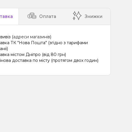
тавка
Оплата
Знижки
вивіз (
адреси магазинів
)
авка ТК "Нова Пошта" (згідно з тарифами
нії)
авка містом Дніпро (від 80 грн)
інова доставка по місту (протягом двох годин)