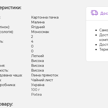
еристики:
Дос
:
Картонна пачка
Малина
тінок):
Ягідний
Само
сологія):
Моносмак
Дост
2
компа
ть:
4
Дост
0
Терм
:
0
Легкий
:
Висока
ня:
Висока
кість:
Висока
дована чаша:
Глина прямоток
а:
Чайний лист
иробника:
Україна
:
100 г
Pixtea
овару: