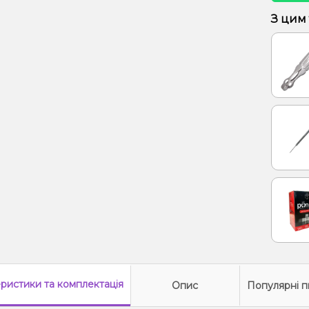
З цим
еристики
та комплектація
Опис
Популярні п