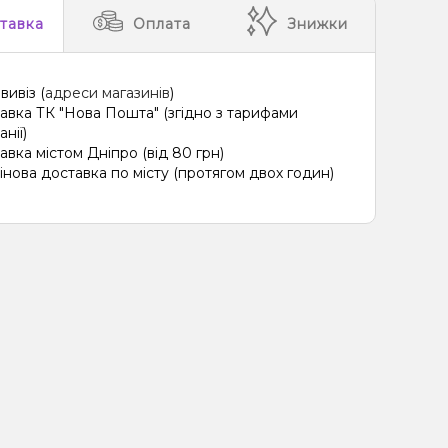
тавка
Оплата
Знижки
вивіз (
адреси магазинів
)
авка ТК "Нова Пошта" (згідно з тарифами
нії)
авка містом Дніпро (від 80 грн)
інова доставка по місту (протягом двох годин)