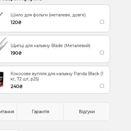
олодок
Апельсин, Ананас, Манго, Маракуя
Шило для фольги (металеве, довге)
 Енергетик
Вишня Черешня
Кокос, Печиво
120₴
Щипці для кальяну Blade (Металевий)
190₴
Кокосове вугілля для кальяну Panda Black (1
кг, 72 шт, р25)
240₴
итання
Гарантія
Відгуки