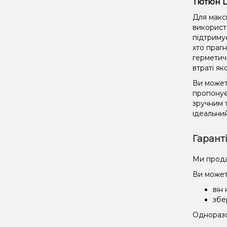
Тютюн L
Для макс
використ
підтриму
хто праг
герметич
втраті як
Ви можете
пропонує
зручним 
ідеальний
Гарант
Ми прода
Ви может
він
збе
Одноразов