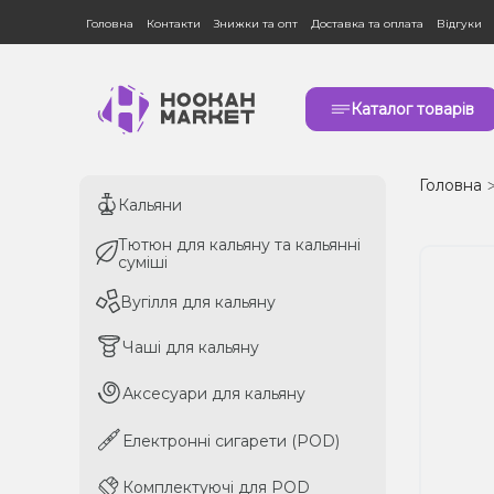
Головна
Контакти
Знижки та опт
Доставка та оплата
Відгуки
Каталог товарів
Головна
Кальяни
Кальяни
Тютюн для кальяну та кальянні
Тютюн для кальяну та кальянні
суміші
суміші
Вугілля для кальяну
Вугілля для кальяну
Чаші для кальяну
Чаші для кальяну
Аксесуари для кальяну
Аксесуари для кальяну
Електронні сигарети (POD)
Електронні сигарети (POD)
Комплектуючі для POD
Комплектуючі для POD