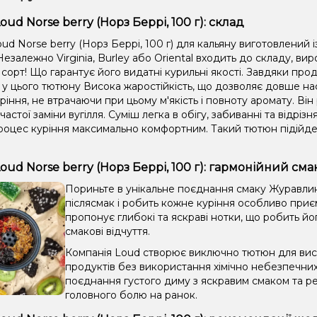
ud Norse berry (Норз Беррі, 100 г): склад
d Norse berry (Норз Беррі, 100 г) для кальяну виготовлений і
езалежно Virginia, Burley або Oriental входить до складу, в
сорт! Що гарантує його видатні курильні якості. Завдяки прод
 у цього тютюну Висока жаростійкість, що дозволяє довше 
ріння, не втрачаючи при цьому м'якість і повноту аромату. Він
 частої заміни вугілля. Суміш легка в обігу, забиванні та відрі
роцес куріння максимально комфортним. Такий тютюн підійде 
oud Norse berry (Норз Беррі, 100 г): гармонійний сма
Пориньте в унікальне поєднання смаку Журавлин
післясмак і робить кожне куріння особливо приєм
пропонує глибокі та яскраві нотки, що робить йо
смакові відчуття.
Компанія Loud створює виключно тютюн для висо
продуктів без використання хімічно небезпечни
поєднання густого диму з яскравим смаком та ре
головного болю на ранок.