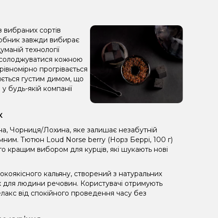
з вибраних сортів
иробник завжди вибирає
уманій технології
насолоджуватися кожною
 рівномірно прогрівається
зняється густим димом, що
у будь-якій компанії
к
а, Чорниця/Лохина, яке залишає незабутній
ним. Тютюн Loud Norse berry (Норз Беррі, 100 г)
го кращим вибором для курців, які шукають нові
коякісного кальяну, створений з натуральних
х для людини речовин. Користувачі отримують
лакс від спокійного проведення часу без