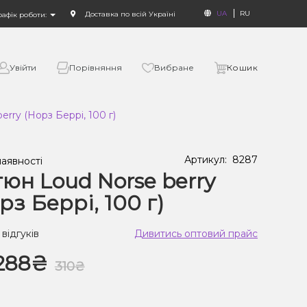
UA
RU
Доставка по всій Україні
рафік роботи:
Увійти
Порівняння
Вибране
Кошик
rry (Норз Беррі, 100 г)
Артикул:
8287
наявності
юн Loud Norse berry
рз Беррі, 100 г)
 відгуків
Дивитись оптовий прайс
288₴
310₴