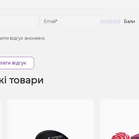
Бали
ити відгук анонімно
лати відгук
жі товари