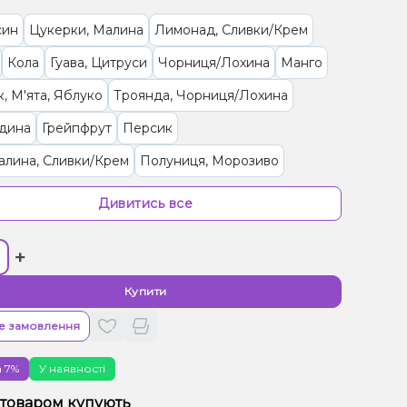
син
Цукерки, Малина
Лимонад, Сливки/Крем
Кола
Гуава, Цитруси
Чорниця/Лохина
Манго
к, М'ята, Яблуко
Троянда, Чорниця/Лохина
дина
Грейпфрут
Персик
Малина, Сливки/Крем
Полуниця, Морозиво
 Диня
Журавлина, Чорниця/Лохина
Дивитись все
 Манго, Чай
Лайм, Лимон
Маракуя
Малина
+
/Дюшес
Цукерки, Мультифрукт
Гранат
рад
Морозиво, Папайя
Купити
 Персик, Прянощі/Спеції
Чай, Ягоди
е замовлення
ад, Фейхоа
 7%
У наявності
/Черешня, Йогурт, Сливки/Крем
Ялинка, Ягоди
 товаром купують