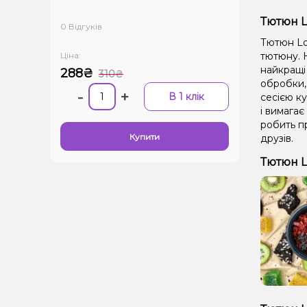
Тютюн Lo
0 Відгуків
Тютюн Lou
Ціна:
тютюну. Н
найкращі 
288₴
310₴
обробки,
-
+
В 1 клік
сесією ку
і вимагає
робить п
Купити
друзів.
Тютюн L