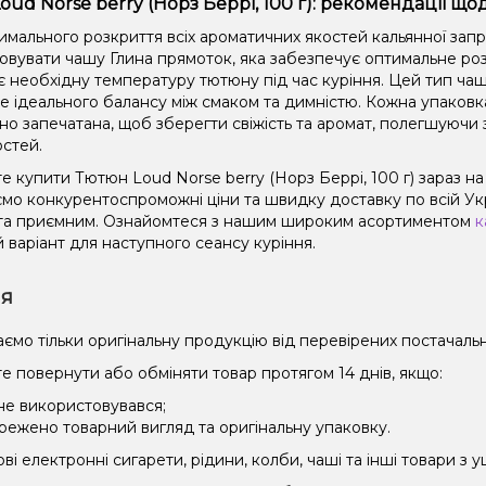
oud Norse berry (Норз Беррі, 100 г): рекомендації що
имального розкриття всіх ароматичних якостей кальянної зап
овувати чашу Глина прямоток, яка забезпечує оптимальне роз
є необхідну температуру тютюну під час куріння. Цей тип чаш
не ідеального балансу між смаком та димністю. Кожна упаковк
но запечатана, щоб зберегти свіжість та аромат, полегшуючи 
остей.
 купити Тютюн Loud Norse berry (Норз Беррі, 100 г) зараз на
мо конкурентоспроможні ціни та швидку доставку по всій Укра
та приємним. Ознайомтеся з нашим широким асортиментом
к
 варіант для наступного сеансу куріння.
ія
ємо тільки оригінальну продукцію від перевірених постачальн
е повернути або обміняти товар протягом 14 днів, якщо:
 не використовувався;
режено товарний вигляд та оригінальну упаковку.
і електронні сигарети, рідини, колби, чаші та інші товари з