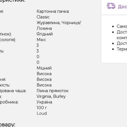
еристики:
Дос
я:
Картонна пачка
Classic
Журавлина, Чорниця/
Само
Лохина
Дост
тінок):
Ягідний
компа
сологія):
Мікс
Дост
3
Терм
ть:
3
0
:
0
Міцний
:
Висока
ня:
Висока
кість:
Висока
дована чаша:
Глина прямоток
а:
Virginia, Burley
иробника:
Україна
:
100 г
Loud
овару: