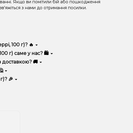
уванні. Якщо ви помітили бій або пошкодження
 зв'яжіться з нами до отримання посилки.
рі, 100 г)? 🔥
 якістю, зручністю використання та надійністю.
0 г) саме у нас? 🛍️
 вигідні ціни та швидку доставку. Крім того, у нас
з доставкою? 🚚
🤔
ика.
 враховуйте розмір, матеріал та тип чаші, якщо
г)? 🎉
 ідеальний варіант.
озиції. Слідкуйте за оновленнями на сайті та в
розташування.