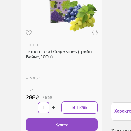
Тютюн
Тютюн Loud Grape vines (Грейп
Вайнс, 100 г)
0 Відгуків
Ціна:
288₴
310₴
-
+
В 1 клік
Характ
Купити