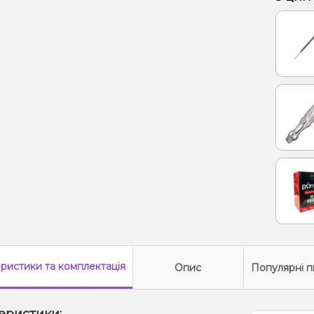
Лід/Х
Манго,
еристики
та комплектація
Опис
Популярні п