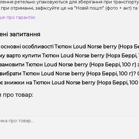
влення ретельно упаковуються для зберігання при транспорт
при отриманні, зафіксуйте це на "Новій пошті" (фото + акт) та
ше про гарантію
ні запитання
 основні особливості Тютюн Loud Norse berry (Норз Бер
юн Loud Norse berry (Норз Беррі, 100 г) відрізняється високою
у варто купити Тютюн Loud Norse berry (Норз Беррі, 10
пропонуємо тільки оригінальну продукцію, широкий асортимент,
замовити Тютюн Loud Norse berry (Норз Беррі, 100 г) 
лярні акції та знижки для клієнтів!
рмити замовлення можна в кілька кліків:
вибрати Тютюн Loud Norse berry (Норз Беррі, 100 г)? 
Додайте Тютюн Loud Norse berry (Норз Беррі, 100 г) до кош
ір залежить від ваших уподобань – наприклад, якщо це кальян,
є знижки на Тютюн Loud Norse berry (Норз Беррі, 100 
п – потужність та смак. Наші менеджери допоможуть підібрати
Перейдіть до оформлення замовлення.
! Ми регулярно проводимо акції та пропонуємо спеціальні проп
 про товар:
Виберіть зручний спосіб оплати та доставки.
ому телеграм-каналі, щоб не проґавити вигідні пропозиції!
Підтвердіть замовлення – ми швидко надішлемо його вам!
тавка доступна по всій Україні, терміни залежать від вашого 