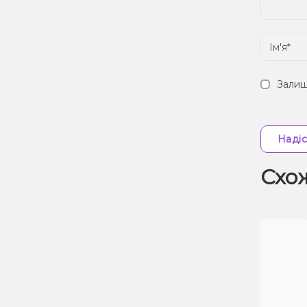
Залиш
Надіс
Схо