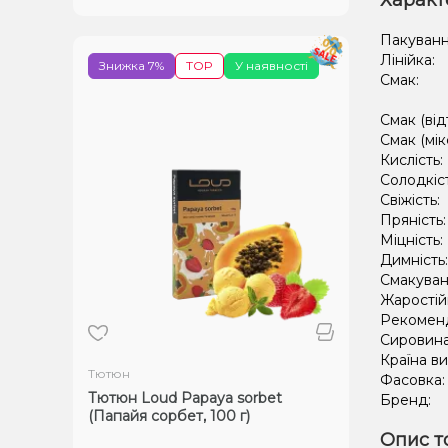
Характ
Пакуванн
Лінійка:
Знижка 7%
TOP
У наявності
Смак:
Смак (від
Смак (мік
Кислість:
Солодкіс
Свіжість:
Пряність
Міцність:
Димність
Смакуван
Жаростій
Рекомен
Сировин
Країна в
Тютюн
Фасовка
Тютюн Loud Papaya sorbet
Бренд:
(Папайя сорбет, 100 г)
Опис т