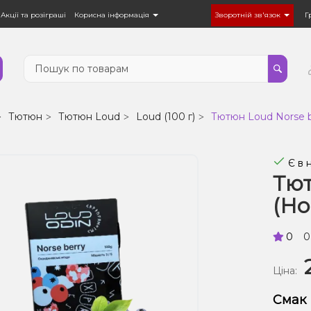
Акції та розіграші
Корисна інформація
Зворотній зв'язок
Г
Тютюн
Тютюн Loud
Loud (100 г)
Тютюн Loud Norse be
Є в 
Тют
(Но
0
0
Ціна:
Смак