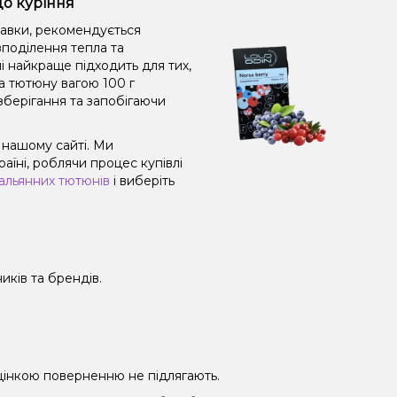
до куріння
равки, рекомендується
поділення тепла та
і найкраще підходить для тих,
а тютюну вагою 100 г
зберігання та запобігаючи
 нашому сайті. Ми
їні, роблячи процес купівлі
альянних тютюнів
і виберіть
иків та брендів.
 уцінкою поверненню не підлягають.