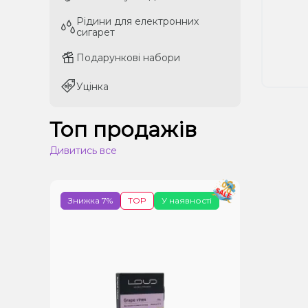
Рідини для електронних
Рідини для електронних
сигарет
сигарет
Подарункові набори
Подарункові набори
Уцінка
Уцінка
Топ продажів
Дивитись все
Знижка 7%
TOP
У наявності