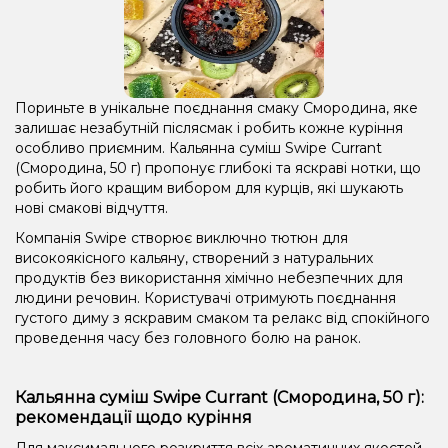
Пориньте в унікальне поєднання смаку Смородина, яке
залишає незабутній післясмак і робить кожне куріння
особливо приємним. Кальянна суміш Swipe Currant
(Смородина, 50 г) пропонує глибокі та яскраві нотки, що
робить його кращим вибором для курців, які шукають
нові смакові відчуття.
Компанія Swipe створює виключно тютюн для
високоякісного кальяну, створений з натуральних
продуктів без використання хімічно небезпечних для
людини речовин. Користувачі отримують поєднання
густого диму з яскравим смаком та релакс від спокійного
проведення часу без головного болю на ранок.
Кальянна суміш Swipe Currant (Смородина, 50 г):
рекомендації щодо куріння
Для максимального розкриття всіх ароматичних якостей