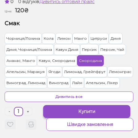
0
0 відгуків
Дивитись оптовий прайс
120₴
Ціна:
Смак
Чорниця/Лохина
Кола
Лимон
Манго
Цитруси
Диня
Диня, Чорниця/Лохина
Кавун Диня
Персик
Персик, Чай
Ананас, Манго
Кавун, Смородина
Смородина
Апельсин, Маракуя
Ягоди
Лимонад, Грейпфрут
Лемонграс
Виноград, Лимонад
Виноград
Лайм
Апельсин, Лікер
Лимонад, Яблуко
Тірамісу
Гранат
Ананас, Кокос, Ром
Ківі
Дивитись все
Вишня Черешня
Ялинка
Вівсянка/Пластівці
Купити
-
+
Жуйка (фруктова)
Полуниця
Пиріг/Кондитерка, Яблуко
Швидке замовлення
Малина
Банан, Желе
Цукерки, Мультифрукт