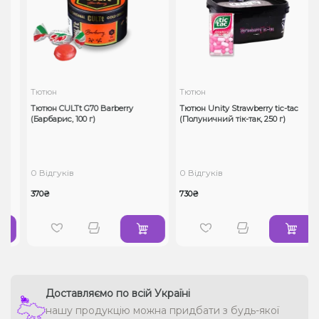
Тютюн
Тютюн
y
Тютюн CULTt G70 Barberry
Тютюн Unity Strawberry tic-tac
(Барбарис, 100 г)
(Полуничний тік-так, 250 г)
0 Відгуків
0 Відгуків
370₴
730₴
Доставляємо по всій Україні
нашу продукцію можна придбати з будь-якої