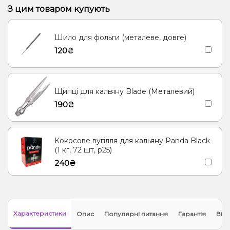
Грейпфрут, Полуниця, Малина
Банан, Вишня/Черешня
З цим товаром купують
Енергетик
Яблуко
Кокос, Молоко
Морозиво, Ягоди
Шило для фольги (металеве, довге)
Лід/Холодок
Кориця
Груша/Дюшес
Полуниця, Молоко
120₴
Згущене молоко
Апельсин, Манго, М'ята
М'ята
Ананас
Лимонад, Ягоди
Щипці для кальяну Blade (Металевий)
190₴
Кокосове вугілля для кальяну Panda Black
(1 кг, 72 шт, р25)
240₴
Характеристики
Опис
Популярні питання
Гарантія
Відг