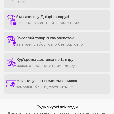
точки
5 магазинів у Дніпрі та окрузі
не тільки онлайн, а й поряд з вами
Замовляй товар із самовивозом
з магазину абсолютно безкоштовно
Кур'єрська доставка по Дніпру
можемо доставити прямо до рук
Накопичувальна система знижок
замовляй більше, плати менше
Будь в курсі всіх подій
Дізнайся про все найпершим, щоб точно не прогаяти наші унікальні