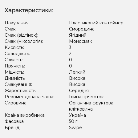
Характеристики:
Пакування:
Пластиковий контейнер
Смак:
Смородина
Смак (відтінок):
Ягідний
Смак (міксологія):
Моносмак
Кислість:
3
Солодкість:
2
Свіжість:
0
Пряність:
0
Міцність:
Легкий
Димність:
Висока
Смакування:
Висока
Жаростійкість:
Середня
Рекомендована чаша:
Глина прямоток
Сировина:
Органічна фруктова
клітковина
Країна виробника:
Україна
Фасовка:
50 г
Бренд:
Swipe