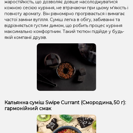
жаростійкість, що дозволяє довше насолоджуватися
кожною сесією куріння, не втрачаючи при цьому м'якість і
повноту аромату. Він рівномірно прогрівається і вимагає
частої заміни вугілля. Суміш легка в обігу, забиванні та
відрізняється густим димом, що робить процес куріння
максимально комфортним. Такий тютюн підійде у будь-
якій компанії друзів.
Кальянна суміш Swipe Currant (Смородина, 50 г):
гармонійний смак